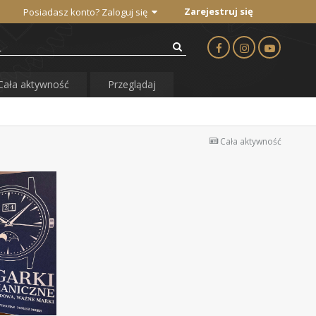
Zarejestruj się
Posiadasz konto? Zaloguj się
Cała aktywność
Przeglądaj
Cała aktywność