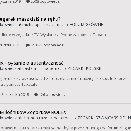
tycznia 2019
2508 odpowiedzi
zegarek masz dziś na ręku?
powiedział
michalop
→ na temat →
FORUM GŁÓWNE
odbicie w zegarku z TV. Wysłane z iPhone za pomocą Tapatalk
rudnia 2018
340172 odpowiedzi
x - pytanie o autentyczność
powiedział
daktarin
→ na temat →
ZEGARKI POLSKIE
zę że musisz wykasować 1 zero ,czekać i mieć nadzieje ze ktoś to kupi w c
 za pomocą Tapatalk
aździernika 2018
126 odpowiedzi
 Miłośników Zegarków ROLEX
powiedział
chrono-craze
→ na temat →
ZEGARKI SZWAJCARSKIE i N
 prawej na 100% ,tarcza malowana chyba przez znanego na forum Zbigni