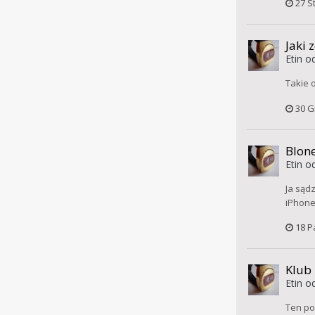
27 S
Jaki 
Etin
od
Takie 
30 G
Blone
Etin
od
Ja sąd
iPhone
18 P
Klub
Etin
od
Ten po