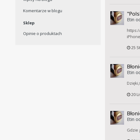
Komentarze w blogu
"Pols
Etin
od
Sklep
https:
Opinie o produktach
iPhone
25 S
Błoni
Etin
od
Dzięki,
20 L
Błoni
Etin
od
Gdzie 