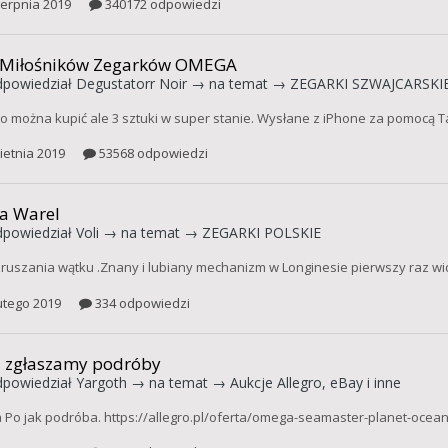
ierpnia 2019
340172 odpowiedzi
 Miłośników Zegarków OMEGA
powiedział
Degustatorr Noir
→ na temat →
ZEGARKI SZWAJCARSKIE
 to można kupić ale 3 sztuki w super stanie. Wysłane z iPhone za pomocą T
ietnia 2019
53568 odpowiedzi
ra Warel
powiedział
Voli
→ na temat →
ZEGARKI POLSKIE
zruszania wątku .Znany i lubiany mechanizm w Longinesie pierwszy raz w
utego 2019
334 odpowiedzi
j zgłaszamy podróby
powiedział
Yargoth
→ na temat →
Aukcje Allegro, eBay i inne
Po jak podróba. https://allegro.pl/oferta/omega-seamaster-planet-oce