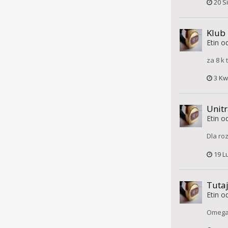
20 S
Klub
Etin
od
za 8 k
3 Kw
Unit
Etin
od
Dla ro
19 L
Tuta
Etin
od
Omega 