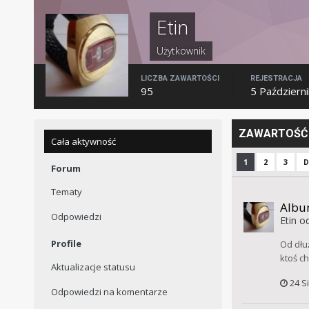
Etin
Użytkownik
LICZBA ZAWARTOŚCI
REJESTRACJA
95
5 Październ
ZAWARTOŚĆ 
Cała aktywność
1
2
3
D
Forum
Tematy
Albu
Odpowiedzi
Etin
od
Profile
Od dłu
ktoś c
Aktualizacje statusu
24 S
Odpowiedzi na komentarze