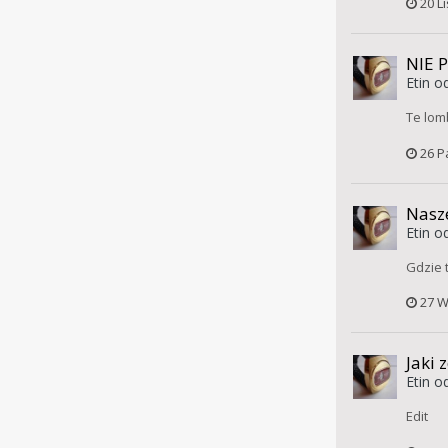
20 L
NIE 
Etin
od
Te lom
26 P
Nasze
Etin
od
Gdzie 
27 W
Jaki 
Etin
od
Edit