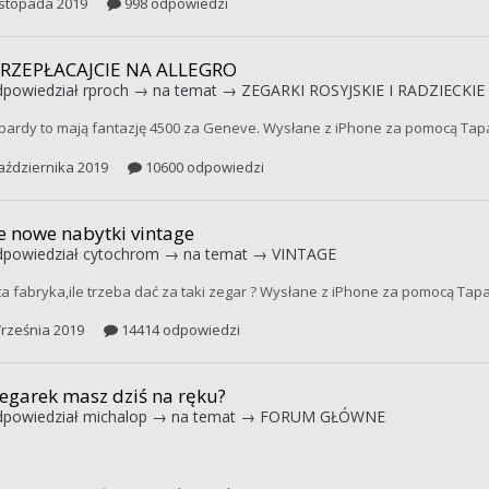
istopada 2019
998 odpowiedzi
PRZEPŁACAJCIE NA ALLEGRO
powiedział
rproch
→ na temat →
ZEGARKI ROSYJSKIE I RADZIECKIE
bardy to mają fantazję 4500 za Geneve. Wysłane z iPhone za pomocą Tap
aździernika 2019
10600 odpowiedzi
 nowe nabytki vintage
powiedział
cytochrom
→ na temat →
VINTAGE
ta fabryka,ile trzeba dać za taki zegar ? Wysłane z iPhone za pomocą Tapa
rześnia 2019
14414 odpowiedzi
zegarek masz dziś na ręku?
powiedział
michalop
→ na temat →
FORUM GŁÓWNE