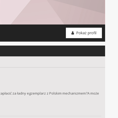
Pokaż profil
ba zapłacić za ładny egzemplarz z Polskim mechanizmem?A może