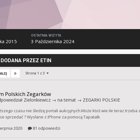
OSTATNIA WIZYTA
ika 2015
3 Października 2024
DODANA PRZEZ ETIN
Strona 1 z 3
ALEJ
m Polskich Zegarków
powiedział
Zielonkiewicz
→ na temat →
ZEGARKI POLSKIE
ższego czasu nie śledzę portali aukcyjnych.Może ktoś wie ile teraz trze
hce sprzedać ? Wysłane z iPhone za pomocą Tapatalk
ierpnia 2020
81 odpowiedzi