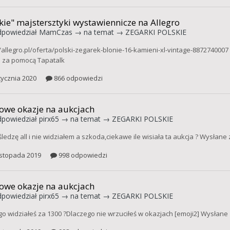
kie" majstersztyki wystawiennicze na Allegro
powiedział
MamCzas
→ na temat →
ZEGARKI POLSKIE
//allegro.pl/oferta/polski-zegarek-blonie-16-kamieni-xl-vintage-887274000
 za pomocą Tapatalk
tycznia 2020
866 odpowiedzi
owe okazje na aukcjach
powiedział
pirx65
→ na temat →
ZEGARKI POLSKIE
śledzę all i nie widziałem a szkoda,ciekawe ile wisiała ta aukcja ? Wysłan
istopada 2019
998 odpowiedzi
owe okazje na aukcjach
powiedział
pirx65
→ na temat →
ZEGARKI POLSKIE
go widziałeś za 1300 ?Dlaczego nie wrzuciłeś w okazjach [emoji2] Wysłan