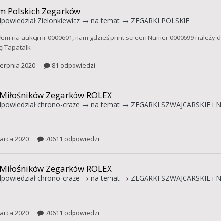
m Polskich Zegarków
powiedział
Zielonkiewicz
→ na temat →
ZEGARKI POLSKIE
łem na aukcji nr 0000601,mam gdzieś print screen.Numer 0000699 należy do
 Tapatalk
ierpnia 2020
81 odpowiedzi
 Miłośników Zegarków ROLEX
powiedział
chrono-craze
→ na temat →
ZEGARKI SZWAJCARSKIE i N
arca 2020
70611 odpowiedzi
 Miłośników Zegarków ROLEX
powiedział
chrono-craze
→ na temat →
ZEGARKI SZWAJCARSKIE i N
arca 2020
70611 odpowiedzi