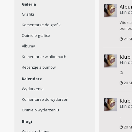
Galeria
Albu
Etin
od
Grafiki
Widzia
Komentarze do grafik
pomocą
Opinie o grafice
21 S
Albumy
Klub
Komentarze w albumach
Etin
od
Recenzje albumów
@
Kalendarz
20 M
Wydarzenia
Komentarze do wydarzeń
Klub
Etin
od
Opinie o wydarzeniu
.
Blogi
20 M
Wpisy na blogu