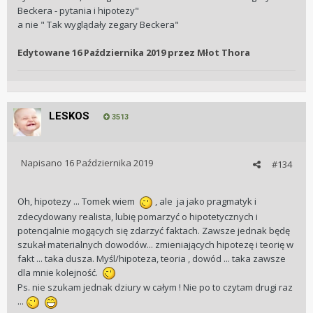
Beckera - pytania i hipotezy"
a nie " Tak wyglądały zegary Beckera"
Edytowane
16 Października 2019
przez Młot Thora
LESKOS
3513
Napisano
16 Października 2019
#134
Oh, hipotezy ... Tomek wiem
, ale ja jako pragmatyk i
zdecydowany realista, lubię pomarzyć o hipotetycznych i
potencjalnie mogących się zdarzyć faktach. Zawsze jednak będę
szukał materialnych dowodów... zmieniających hipotezę i teorię w
fakt ... taka dusza. Myśl/hipoteza, teoria , dowód ... taka zawsze
dla mnie kolejność.
Ps. nie szukam jednak dziury w całym ! Nie po to czytam drugi raz
...