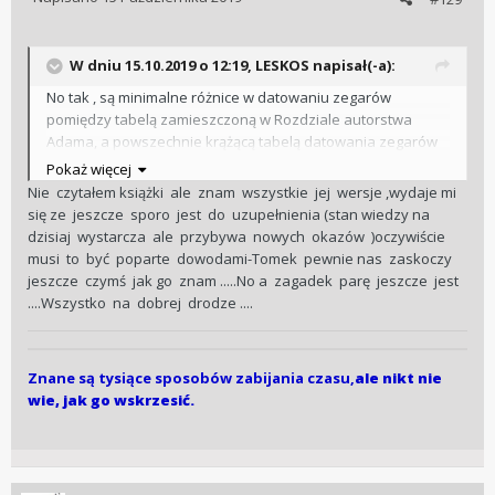
W dniu 15.10.2019 o 12:19, LESKOS napisał(-a):
No tak , są minimalne różnice w datowaniu zegarów
pomiędzy tabelą zamieszczoną w Rozdziale autorstwa
Adama, a powszechnie krążącą tabelą datowania zegarów
G.B.(na tym forum też), Różnica dotyczy w zasadzie
Pokaż więcej
numerów rozpoczynających poszczególne roczniki . Moje
Nie czytałem książki ale znam wszystkie jej wersje ,wydaje mi
zegary pozycjonują się w rocznikach w obu tabelach ...
się ze jeszcze sporo jest do uzupełnienia (stan wiedzy na
Roman , wiem że jesteś mistrzem zagadek ...
, jakaś
dzisiaj wystarcza ale przybywa nowych okazów )oczywiście
podpowiedź ... co na rzeczy?
musi to być poparte dowodami-Tomek pewnie nas zaskoczy
jeszcze czymś jak go znam .....No a zagadek parę jeszcze jest
....Wszystko na dobrej drodze ....
Znane są tysiące sposobów zabijania czasu,
ale nikt nie
wie, jak go wskrzesić.