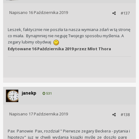
Napisano
16 Października 2019
#137
Leszek, faktycznie nie poszła ta nasza wymiana zdań w tą stronę
co miała. Bynajmniej nie neguję Twojego sposobu myślenia. A
zegary lubimy obydwaj
Edytowane
16 Października 2019
przez Młot Thora
janekp
531
Napisano
17 Października 2019
#138
Pax Panowie Pax, rozdział " Pierwsze zegary Beckera - pytania i
hipotezy" juz w chwili wydania książki myślę ze doszło parę