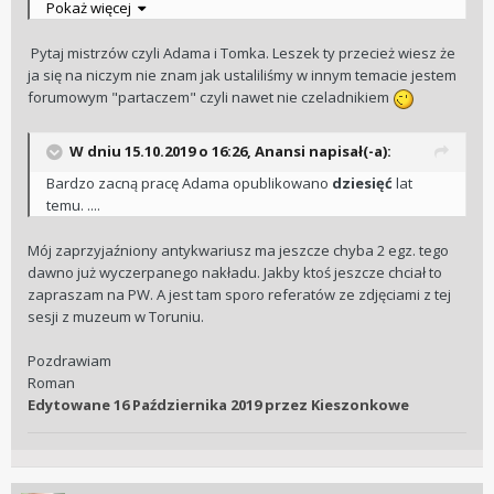
podpowiedź ... co na rzeczy?
Pokaż więcej
Pytaj mistrzów czyli Adama i Tomka. Leszek ty przecież wiesz że
ja się na niczym nie znam jak ustaliliśmy w innym temacie jestem
forumowym "partaczem" czyli nawet nie czeladnikiem
W dniu 15.10.2019 o 16:26, Anansi napisał(-a):
Bardzo zacną pracę Adama opublikowano
dziesięć
lat
temu. ....
Mój zaprzyjaźniony antykwariusz ma jeszcze chyba 2 egz. tego
dawno już wyczerpanego nakładu. Jakby ktoś jeszcze chciał to
zapraszam na PW. A jest tam sporo referatów ze zdjęciami z tej
sesji z muzeum w Toruniu.
Pozdrawiam
Roman
Edytowane
16 Października 2019
przez Kieszonkowe