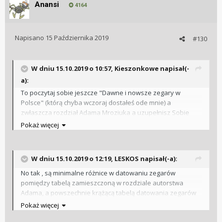
Anansi
4164
Napisano
15 Października 2019
#130
W dniu 15.10.2019 o 10:57, Kieszonkowe napisał(-
a):
To poczytaj sobie jeszcze "Dawne i nowsze zegary w
Polsce" (którą chyba wczoraj dostałeś ode mnie) a
zwłaszcza rozdział Adama Mroziuka a uzupełnisz Sobie
kompendium wiedzy o GB
Pokaż więcej
Pozdrawiam
Roman
W dniu 15.10.2019 o 12:19, LESKOS napisał(-a):
No tak , są minimalne różnice w datowaniu zegarów
pomiędzy tabelą zamieszczoną w rozdziale autorstwa
Adama, a powszechnie krążącą tabelą datowania zegarów
G.B. (na tym forum też). Różnica dotyczy w zasadzie
Pokaż więcej
numerów rozpoczynających poszczególne roczniki . Moje