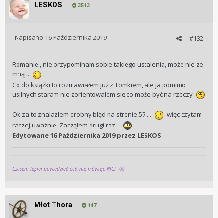
LESKOS
3513
Napisano
16 Października 2019
#132
Romanie , nie przypominam sobie takiego ustalenia, może nie ze
mną ...
.
Co do książki to rozmawiałem już z Tomkiem, ale ja pomimo
usilnych staram nie zorientowałem się co może być na rzeczy
.
Ok za to znalazłem drobny błąd na stronie 57 ...
więc czytam
raczej uważnie. Zacząłem drugi raz ...
Edytowane
16 Października 2019
przez LESKOS
Czasem lepiej powiedzieć coś, nie mówiąc NIC!
🤔
Młot Thora
147