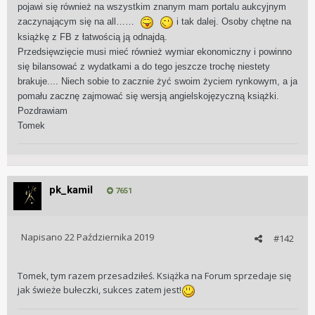
pojawi się również na wszystkim znanym mam portalu aukcyjnym
zaczynającym się na all……
i
tak dalej. Osoby chętne na
książkę z FB z łatwością ją odnajdą.
Przedsięwzięcie musi mieć również wymiar ekonomiczny i powinno
się bilansować z wydatkami a do tego jeszcze trochę niestety
brakuje.... Niech sobie to zacznie żyć swoim życiem rynkowym, a ja
pomału zacznę zajmować się wersją angielskojęzyczną książki.
Pozdrawiam
Tomek
pk_kamil
7651
Napisano
22 Października 2019
#142
Tomek, tym razem przesadziłeś. Książka na Forum sprzedaje się
jak świeże bułeczki, sukces zatem jest!