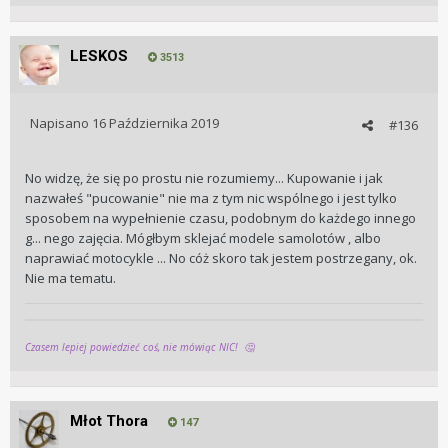
LESKOS
3513
Napisano
16 Października 2019
#136
No widzę, że się po prostu nie rozumiemy... Kupowanie i jak
nazwałeś "pucowanie" nie ma z tym nic wspólnego i jest tylko
sposobem na wypełnienie czasu, podobnym do każdego innego
g... nego zajęcia. Mógłbym sklejać modele samolotów , albo
naprawiać motocykle ... No cóż skoro tak jestem postrzegany, ok.
Nie ma tematu.
Czasem lepiej powiedzieć coś, nie mówiąc NIC!
🤔
Młot Thora
147