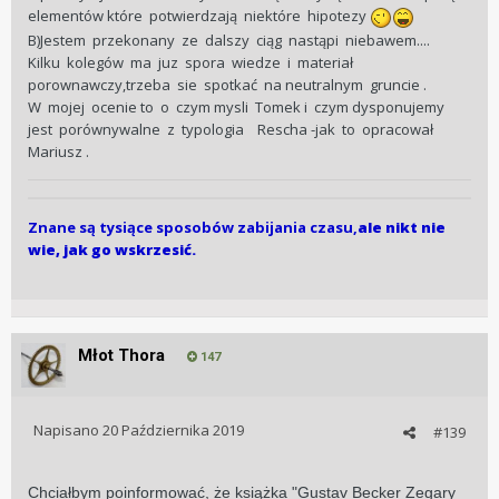
elementów które potwierdzają niektóre hipotezy
B)Jestem przekonany ze dalszy ciąg nastąpi niebawem....
Kilku kolegów ma juz spora wiedze i materiał
porownawczy,trzeba sie spotkać na neutralnym gruncie .
W mojej ocenie to o czym mysli Tomek i czym dysponujemy
jest porównywalne z typologia Rescha -jak to opracował
Mariusz .
Znane są tysiące sposobów zabijania czasu,
ale nikt nie
wie, jak go wskrzesić.
Młot Thora
147
Napisano
20 Października 2019
#139
Chciałbym poinformować, że książka "Gustav Becker Zegary