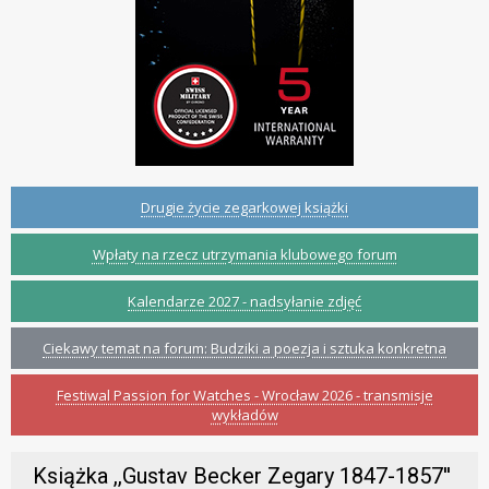
Drugie życie zegarkowej książki
Wpłaty na rzecz utrzymania klubowego forum
Kalendarze 2027 - nadsyłanie zdjęć
Ciekawy temat na forum: Budziki a poezja i sztuka konkretna
Festiwal Passion for Watches - Wrocław 2026 - transmisje
wykładów
Książka ,,Gustav Becker Zegary 1847-1857''