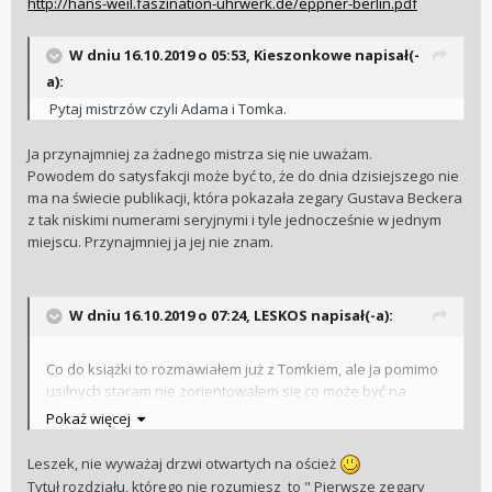
http://hans-weil.faszination-uhrwerk.de/eppner-berlin.pdf
W dniu 16.10.2019 o 05:53, Kieszonkowe napisał(-
a):
Pytaj mistrzów czyli Adama i Tomka.
Ja przynajmniej za żadnego mistrza się nie uważam.
Powodem do satysfakcji może być to, że do dnia dzisiejszego nie
ma na świecie publikacji, która pokazała zegary Gustava Beckera
z tak niskimi numerami seryjnymi i tyle jednocześnie w jednym
miejscu. Przynajmniej ja jej nie znam.
W dniu 16.10.2019 o 07:24, LESKOS napisał(-a):
Co do książki to rozmawiałem już z Tomkiem, ale ja pomimo
usilnych staram nie zorientowałem się co może być na
rzeczy
.
Pokaż więcej
Ok za to znalazłem drobny błąd na stronie 57 ...
więc
czytam raczej uważnie. Zacząłem drugi raz ...
Leszek, nie wyważaj drzwi otwartych na oścież
Tytuł rozdziału, którego nie rozumiesz to " Pierwsze zegary