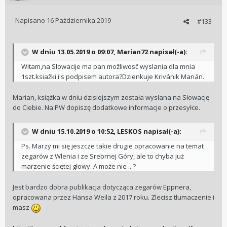
Napisano
16 Października 2019
#133
W dniu 13.05.2019 o 09:07, Marian72 napisał(-a):
Witam,na Slowacije ma pan možliwosč wyslania dla mnia
1szt.ksiažki i s podpisem autora?Dzienkuje Krivánik Marián.
Marian, książka w dniu dzisiejszym została wysłana na Słowację
do Ciebie. Na PW dopiszę dodatkowe informacje o przesyłce.
W dniu 15.10.2019 o 10:52, LESKOS napisał(-a):
Ps. Marzy mi się jeszcze takie drugie opracowanie na temat
zegarów z Wlenia i ze Srebrnej Góry, ale to chyba już
marzenie ściętej głowy. A może nie ...?
Jest bardzo dobra publikacja dotycząca zegarów Eppnera,
opracowana przez Hansa Weila z 2017 roku. Zlecisz tłumaczenie i
masz