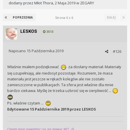
dodany przez
Młot Thora
,
2 Maja 2019
w
ZEGARY
Strona 6 z 6
POPRZEDNIA
DALEJ
LESKOS
3513
Napisano
15 Października 2019
#126
Właśnie miałem podziękować
za dosłany materiał. Materiały
się uzupełniają, ale niedosyt pozostaje. Rozumiem, że masa
materiału jest jeszcze w rękach kolegów ale nie zostało
zamieszczone w publikacjach. Ta sfera jest właśnie dla mnie
bardzo ciekawa. Myślę że trzeba uzbroić się w cierpliwość ...
Ps. właśnie czytam ...
Edytowane
15 Października 2019
przez LESKOS
Czasem lepiej powiedzieć coś, nie mówiąc NIC!
🤔