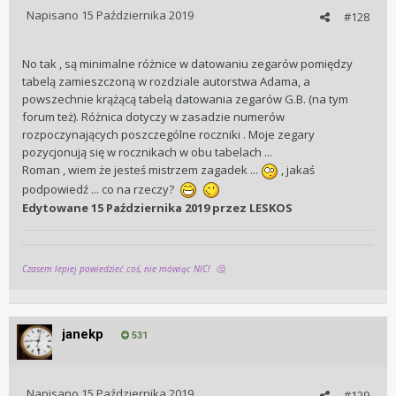
Napisano
15 Października 2019
#128
No tak , są minimalne różnice w datowaniu zegarów pomiędzy
tabelą zamieszczoną w rozdziale autorstwa Adama, a
powszechnie krążącą tabelą datowania zegarów G.B. (na tym
forum też). Różnica dotyczy w zasadzie numerów
rozpoczynających poszczególne roczniki . Moje zegary
pozycjonują się w rocznikach w obu tabelach ...
Roman , wiem że jesteś mistrzem zagadek ...
, jakaś
podpowiedź ... co na rzeczy?
Edytowane
15 Października 2019
przez LESKOS
Czasem lepiej powiedzieć coś, nie mówiąc NIC!
🤔
janekp
531
Napisano
15 Października 2019
#129