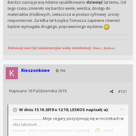
zegary pozycjonują się w rocznikach w obu tabelach ...
Bardzo zacną pracę Adama opublikowano
dziesięć
lat temu. Od
Roman , wiem że jesteś mistrzem zagadek ...
, jakaś
tego czasu zmieniło się bardzo wiele, wiedza, dostęp do
podpowiedź ... co na rzeczy?
materiałów źródłowych, zwłaszcza w postaci cyfrowej urosły
niepomiernie. Za kilka lat książka Tomasza zapewne również
będzie wymagała drugiego, poprawionego wydania
Tolerancja musi być nietolerancyjna wobec nietolerancji.
Němec z Královce
Kieszonkowe
794
Napisano
16 Października 2019
#131
W dniu 15.10.2019 o 12:19, LESKOS napisał(-a):
................................ Moje zegary pozycjonują się w rocznikach w
obu tabelach ...
Roman , wiem że jesteś mistrzem zagadek ...
, jakaś