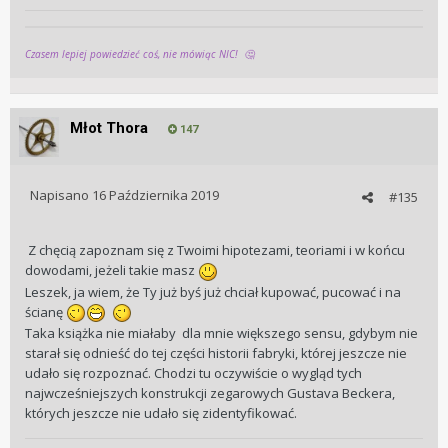
Czasem lepiej powiedzieć coś, nie mówiąc NIC!
🤔
Młot Thora
147
Napisano
16 Października 2019
#135
Z chęcią zapoznam się z Twoimi hipotezami, teoriami i w końcu
dowodami, jeżeli takie masz
Leszek, ja wiem, że Ty już byś już chciał kupować, pucować i na
ścianę
Taka książka nie miałaby dla mnie większego sensu, gdybym nie
starał się odnieść do tej części historii fabryki, której jeszcze nie
udało się rozpoznać. Chodzi tu oczywiście o wygląd tych
najwcześniejszych konstrukcji zegarowych Gustava Beckera,
których jeszcze nie udało się zidentyfikować.