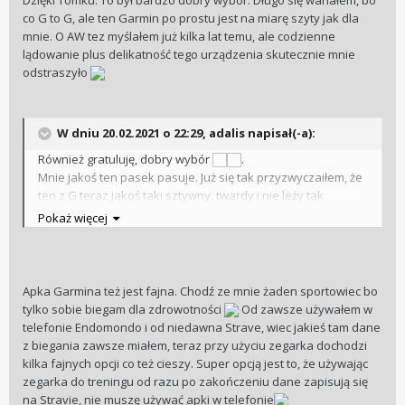
co G to G, ale ten Garmin po prostu jest na miarę szyty jak dla
mnie. O AW tez myślałem już kilka lat temu, ale codzienne
lądowanie plus delikatność tego urządzenia skutecznie mnie
odstraszyło
W dniu 20.02.2021 o 22:29,
adalis
napisał(-a):
Również gratuluję, dobry wybór
.
Mnie jakoś ten pasek pasuje. Już się tak przyzwyczaiłem, że
ten z G teraz jakoś taki sztywny, twardy i nie leży tak
wygodnie jak ten z Garmin-a. Fajnie wygląda też aplikacja
Pokaż więcej
Garmin Connect, wszystkie statystyki, treningi, rywalizację
itp. Noszę od ponad 3 miesięcy i nic innego w tym czasie na
nadgarstek nie założyłem.
Apka Garmina też jest fajna. Chodź ze mnie żaden sportowiec bo
tylko sobie biegam dla zdrowotności
Od zawsze używałem w
telefonie Endomondo i od niedawna Strave, wiec jakieś tam dane
z biegania zawsze miałem, teraz przy użyciu zegarka dochodzi
kilka fajnych opcji co też cieszy. Super opcją jest to, że używając
zegarka do treningu od razu po zakończeniu dane zapisują się
na Stravie, nie muszę używać apki w telefonie