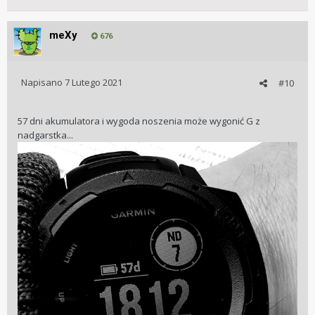
meXy
676
Napisano
7 Lutego 2021
#10
57 dni akumulatora i wygoda noszenia może wygonić G z
nadgarstka...