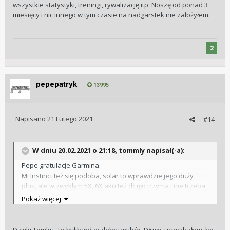
wszystkie statystyki, treningi, rywalizację itp. Noszę od ponad 3
miesięcy i nic innego w tym czasie na nadgarstek nie założyłem.
2
pepepatryk
13995
Napisano
21 Lutego 2021
#14
W dniu 20.02.2021 o 21:18,
tommly
napisał(-a):
Pepe gratulacje Garmina.
Mi Instinct też się podoba, solar to wprawdzie jego duży
plus, ale w zwykłym 5X, 6X aku też długo trzyma i nie trzeba
tego robić codziennie.
Pokaż więcej
Między innymi dlatego oddałem Apple Watcha synowi
Dzięki Tomku. To był bardzo dobry wybór. Długo się wahałem, bo