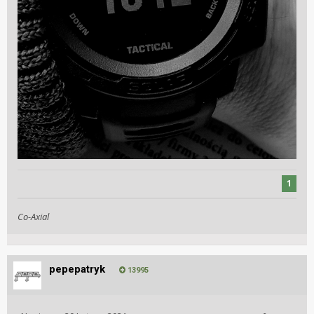
1
Co-Axial
pepepatryk
13995