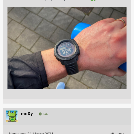
meXy
676
Napisano
31 Marca 2021