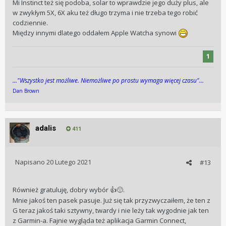
Mi Instinct też się podoba, solar to wprawdzie jego duży plus, ale
w zwykłym 5X, 6X aku też długo trzyma i nie trzeba tego robić
codziennie.
Między innymi dlatego oddałem Apple Watcha synowi
1
..."Wszys­tko jest możli­we. Niemożli­we po pros­tu wy­maga więcej cza­su"...
Dan Brown
adalis
411
Napisano
20 Lutego 2021
#13
Również gratuluję, dobry wybór
.
👍
🙂
Mnie jakoś ten pasek pasuje. Już się tak przyzwyczaiłem, że ten z
G teraz jakoś taki sztywny, twardy i nie leży tak wygodnie jak ten
z Garmin-a. Fajnie wygląda też aplikacja Garmin Connect,