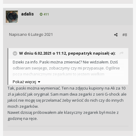
adalis
411
Napisano
6 Lutego 2021
#8
W dniu 6.02.2021 o 11:12,
pepepatryk
napisał(-a):
Dzieki za info. Paski można zmieniać? Nie widziałem. Dziś
odbieram swojego, zobaczymy czy mi przypasuje. Ogólnie
poza mechanicznymi zegarkami to jestem wielkim
miłośnikiem G-Shocków (od nich za dzieciaka wszystko się
Pokaż więcej
zaczęło), nie wiem czy Garmin będzie w stanie wypędzić w
Tak, paski można wymieniać. Ten na zdjęciu kupiony na Ali za 10
moim wypadku G z nadgarstka.
zł a jakość jak oryginał. Sam mam dwa zegarki z serii G-shock ale
jakoś nie mogę się przełamać żeby wrócić do nich czy do innych
moich zegarków.
Nawet dzisiaj próbowałem ale klasyczny zegarek był może z
godzinę na ręce.