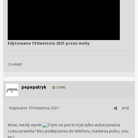
Edytowane
18 Kwietnia 2021
przez meXy
Co-Axial
pepepatryk
13995
Napisano
19 Kwietnia 2021
#18
Wow, niezły wynik
Z tym ze jest to tryb tylko wskazywania
czasu prawda? Bez podłączenia do telefonu, badania pulsu, snu
itp?