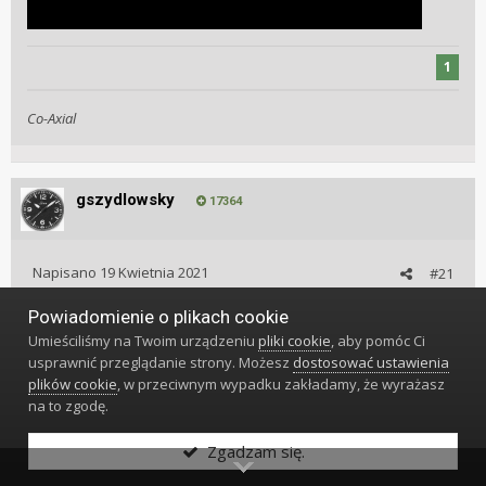
1
Co-Axial
gszydlowsky
17364
Napisano
19 Kwietnia 2021
#21
Powiadomienie o plikach cookie
I to się nazywa bateria
😁
Umieściliśmy na Twoim urządzeniu
pliki cookie
, aby pomóc Ci
usprawnić przeglądanie strony. Możesz
dostosować ustawienia
plików cookie
, w przeciwnym wypadku zakładamy, że wyrażasz
na to zgodę.
Zgadzam się.