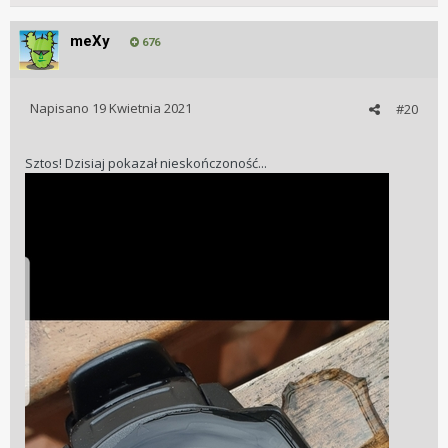
meXy
676
Napisano
19 Kwietnia 2021
#20
Sztos! Dzisiaj pokazał nieskończoność...