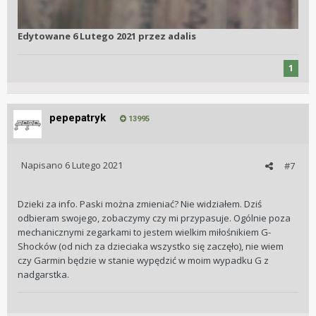
Edytowane
6 Lutego 2021
przez adalis
1
pepepatryk
13995
Napisano
6 Lutego 2021
#7
Dzieki za info. Paski można zmieniać? Nie widziałem. Dziś
odbieram swojego, zobaczymy czy mi przypasuje. Ogólnie poza
mechanicznymi zegarkami to jestem wielkim miłośnikiem G-
Shocków (od nich za dzieciaka wszystko się zaczęło), nie wiem
czy Garmin będzie w stanie wypędzić w moim wypadku G z
nadgarstka.