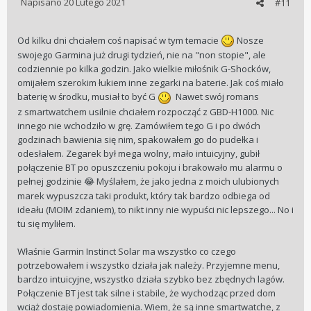
Napisano
20 Lutego 2021
#11
Od kilku dni chciałem coś napisać w tym temacie
Nosze
swojego Garmina już drugi tydzień, nie na "
non stopie", ale
codziennie po kilka godzin. Jako wielkie miłośnik G-Shocków,
omijałem szerokim łukiem inne zegarki na baterie. Jak coś miało
baterię w środku, musiał to być G
Nawet swój romans
z smartwatchem usilnie chciałem rozpocząć z GBD-H1000. Nic
innego nie wchodziło w grę. Zamówiłem tego G i po dwóch
godzinach bawienia się nim, spakowałem go do pudełka i
odesłałem. Zegarek był mega wolny, mało
intuicyjny, gubił
połączenie BT po opuszczeniu pokoju i brakowało mu alarmu o
pełnej godzinie
Myślałem, że jako jedna z moich ulubionych
😂
marek wypuszcza taki produkt, który tak bardzo odbiega od
ideału (MOIM zdaniem), to nikt inny nie wypuści nic lepszego... No i
tu się myliłem.
Właśnie Garmin Instinct Solar ma wszystko co czego
potrzebowałem i wszystko działa jak należy. Przyjemne menu,
bardzo intuicyjne, wszystko działa szybko bez zbędnych lagów.
Połączenie BT jest tak silne i stabile, że wychodząc przed dom
wciąż dostaję powiadomienia. Wiem, że są inne smartwatche, z