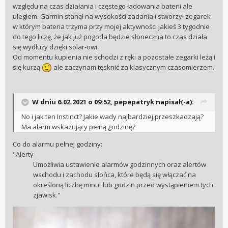
względu na czas działania i częstego ładowania baterii ale
uległem. Garmin stanął na wysokości zadania i stworzył zegarek
w którym bateria trzyma przy mojej aktywności jakieś 3 tygodnie
do tego liczę, że jak już pogoda będzie słoneczna to czas działa
się wydłuży dzięki solar-owi.
Od momentu kupienia nie schodzi z ręki a pozostałe zegarki leżą i
się kurzą
ale zaczynam tęsknić za klasycznym czasomierzem.
W dniu 6.02.2021 o 09:52,
pepepatryk
napisał(-a):
No i jak ten Instinct? Jakie wady najbardziej przeszkadzają?
Ma alarm wskazujący pełną godzinę?
Co do alarmu pełnej godziny:
"Alerty
Umożliwia ustawienie alarmów godzinnych oraz alertów
wschodu i zachodu słońca, które będą się włączać na
określoną liczbę minut lub godzin przed wystąpieniem tych
zjawisk."