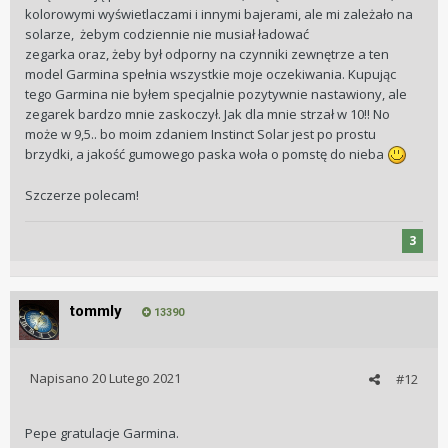
kolorowymi wyświetlaczami i innymi bajerami, ale mi zależało na
solarze, żebym codziennie nie musiał ładować
zegarka oraz, żeby był odporny na czynniki zewnętrze a ten
model Garmina spełnia wszystkie moje oczekiwania. Kupując
tego Garmina nie byłem specjalnie pozytywnie nastawiony, ale
zegarek bardzo mnie zaskoczył. Jak dla mnie strzał w 10!! No
może w 9,5.. bo moim zdaniem Instinct Solar jest po prostu
brzydki, a jakość gumowego paska woła o pomstę do nieba
Szczerze polecam!
3
tommly
13390
Napisano
20 Lutego 2021
#12
Pepe gratulacje Garmina.