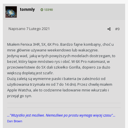
tommly
13390
Napisano
7 Lutego 2021
#9
Miałem Fenixa 3HR, 5X, 6X Pro. Bardzo fajne kombajny, choć u
mnie głównie używane weekendowo lub wakacyjnie.
Jedyną wad, jaką w tych powyższych modelach dostrzegam, to
bezel, który łapie mnóstwo rys i obić. W 6X Pro natomiast, w
przeciwieństwie do 5X dali szkiełko Gorilla, dopiero za dużo
większą dopłatą jest szafir.
Dużą zaletą są wymienne paski i bateria (w zależności od
użytkowania trzymała mi od 7 do 14 dni). Przez chwilę miałem
Apple Watcha, ale to codzienne ładowanie mnie wkurzało i
przejął go syn.
..."Wszys­tko jest możli­we. Niemożli­we po pros­tu wy­maga więcej cza­su"...
Dan Brown