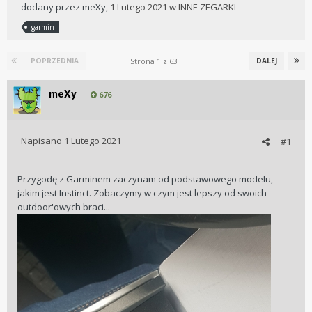
dodany przez
meXy
,
1 Lutego 2021
w
INNE ZEGARKI
garmin
Strona 1 z 63
POPRZEDNIA
DALEJ
meXy
676
Napisano
1 Lutego 2021
#1
Przygodę z Garminem zaczynam od podstawowego modelu,
jakim jest Instinct. Zobaczymy w czym jest lepszy od swoich
outdoor'owych braci...