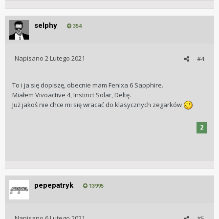
selphy
354
Napisano
2 Lutego 2021
#4
To i ja się dopiszę, obecnie mam Fenixa 6 Sapphire.
Miałem Vivoactive 4, Instinct Solar, Deltę.
Już jakoś nie chce mi się wracać do klasycznych zegarków
2
pepepatryk
13995
Napisano
6 Lutego 2021
#5