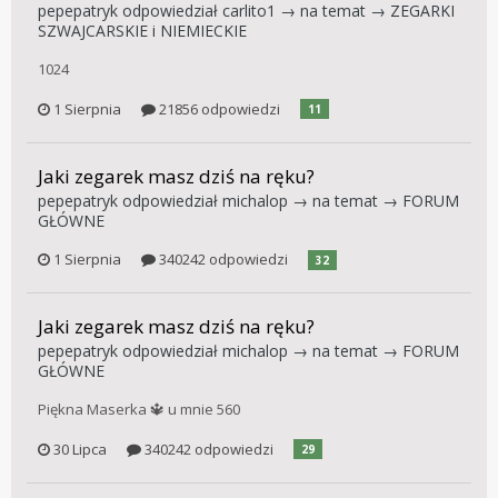
pepepatryk
odpowiedział
carlito1
→ na temat →
ZEGARKI
SZWAJCARSKIE i NIEMIECKIE
1024
1 Sierpnia
21856 odpowiedzi
11
Jaki zegarek masz dziś na ręku?
pepepatryk
odpowiedział
michalop
→ na temat →
FORUM
GŁÓWNE
1 Sierpnia
340242 odpowiedzi
32
Jaki zegarek masz dziś na ręku?
pepepatryk
odpowiedział
michalop
→ na temat →
FORUM
GŁÓWNE
Piękna Maserka 🔱 u mnie 560
30 Lipca
340242 odpowiedzi
29