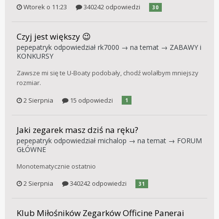
Wtorek o 11:23
340242 odpowiedzi
30
Czyj jest większy 😉
pepepatryk
odpowiedział
rk7000
→ na temat →
ZABAWY i
KONKURSY
Zawsze mi się te U-Boaty podobały, chodź wolałbym mniejszy
rozmiar.
2 Sierpnia
15 odpowiedzi
1
Jaki zegarek masz dziś na ręku?
pepepatryk
odpowiedział
michalop
→ na temat →
FORUM
GŁÓWNE
Monotematycznie ostatnio
2 Sierpnia
340242 odpowiedzi
31
Klub Miłośników Zegarków Officine Panerai