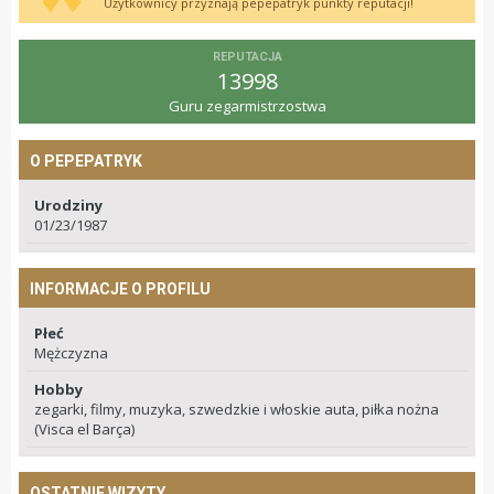
Użytkownicy przyznają pepepatryk punkty reputacji!
REPUTACJA
13998
Guru zegarmistrzostwa
O PEPEPATRYK
Urodziny
01/23/1987
INFORMACJE O PROFILU
Płeć
Mężczyzna
Hobby
zegarki, filmy, muzyka, szwedzkie i włoskie auta, piłka nożna
(Visca el Barça)
OSTATNIE WIZYTY