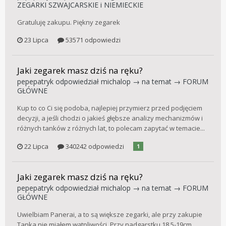
ZEGARKI SZWAJCARSKIE i NIEMIECKIE
Gratuluję zakupu. Piękny zegarek
23 Lipca
53571 odpowiedzi
Jaki zegarek masz dziś na ręku?
pepepatryk
odpowiedział
michalop
→ na temat →
FORUM
GŁÓWNE
Kup to co Ci się podoba, najlepiej przymierz przed podjęciem
decyzji, a jeśli chodzi o jakieś głębsze analizy mechanizmów i
różnych tanków z różnych lat, to polecam zapytać w temacie...
22 Lipca
340242 odpowiedzi
1
Jaki zegarek masz dziś na ręku?
pepepatryk
odpowiedział
michalop
→ na temat →
FORUM
GŁÓWNE
Uwielbiam Panerai, a to są większe zegarki, ale przy zakupie
Tanka nie miałem wątpliwości. Przy nadgarstku 18,5-19cm