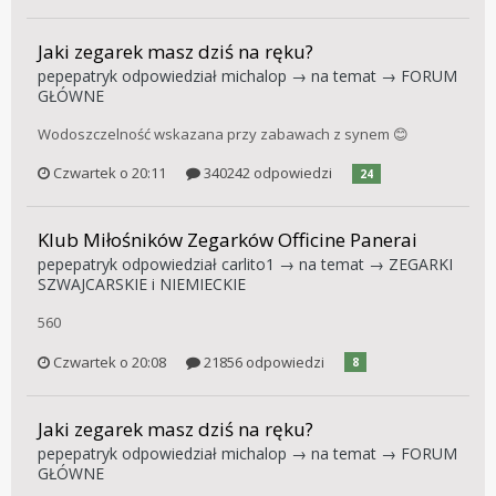
Jaki zegarek masz dziś na ręku?
pepepatryk
odpowiedział
michalop
→ na temat →
FORUM
GŁÓWNE
Wodoszczelność wskazana przy zabawach z synem 😊
Czwartek o 20:11
340242 odpowiedzi
24
Klub Miłośników Zegarków Officine Panerai
pepepatryk
odpowiedział
carlito1
→ na temat →
ZEGARKI
SZWAJCARSKIE i NIEMIECKIE
560
Czwartek o 20:08
21856 odpowiedzi
8
Jaki zegarek masz dziś na ręku?
pepepatryk
odpowiedział
michalop
→ na temat →
FORUM
GŁÓWNE