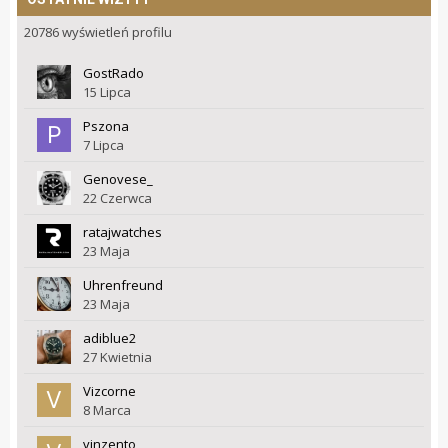
20786 wyświetleń profilu
GostRado
15 Lipca
Pszona
7 Lipca
Genovese_
22 Czerwca
ratajwatches
23 Maja
Uhrenfreund
23 Maja
adiblue2
27 Kwietnia
Vizcorne
8 Marca
vinzento