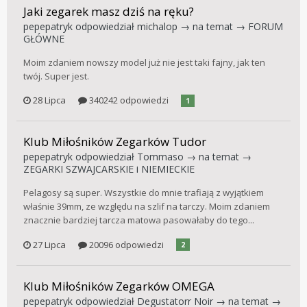
Jaki zegarek masz dziś na ręku?
pepepatryk
odpowiedział
michalop
→ na temat →
FORUM
GŁÓWNE
Moim zdaniem nowszy model już nie jest taki fajny, jak ten
twój. Super jest.
28 Lipca
340242 odpowiedzi
1
Klub Miłośników Zegarków Tudor
pepepatryk
odpowiedział
Tommaso
→ na temat →
ZEGARKI SZWAJCARSKIE i NIEMIECKIE
Pelagosy są super. Wszystkie do mnie trafiają z wyjątkiem
właśnie 39mm, ze względu na szlif na tarczy. Moim zdaniem
znacznie bardziej tarcza matowa pasowałaby do tego...
27 Lipca
20096 odpowiedzi
2
Klub Miłośników Zegarków OMEGA
pepepatryk
odpowiedział
Degustatorr Noir
→ na temat →