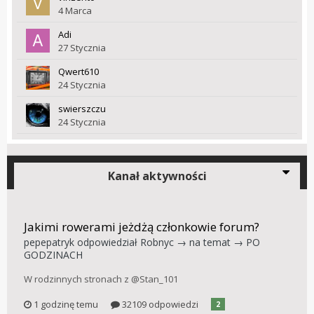
4 Marca
Adi
27 Stycznia
Qwert610
24 Stycznia
swierszczu
24 Stycznia
Kanał aktywności
Jakimi rowerami jeżdżą członkowie forum?
pepepatryk
odpowiedział
Robnyc
→ na temat →
PO
GODZINACH
W rodzinnych stronach z @Stan_101
1 godzinę temu
32109 odpowiedzi
2