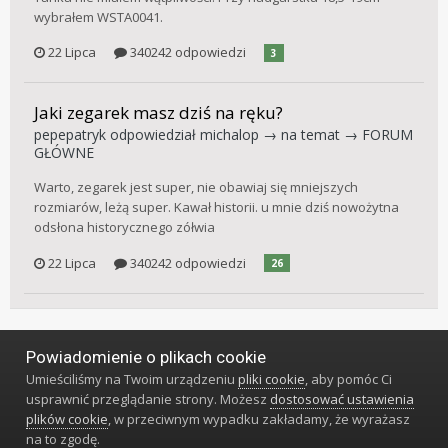
wybrałem WSTA0041.
22 Lipca
340242 odpowiedzi
3
Jaki zegarek masz dziś na ręku?
pepepatryk
odpowiedział
michalop
→ na temat →
FORUM
GŁÓWNE
Warto, zegarek jest super, nie obawiaj się mniejszych
rozmiarów, leżą super. Kawał historii. u mnie dziś nowożytna
odsłona historycznego zółwia
22 Lipca
340242 odpowiedzi
26
Powiadomienie o plikach cookie
Język
Styl
Polityka prywatności
Kontakt
Umieściliśmy na Twoim urządzeniu
pliki cookie
, aby pomóc Ci
Klub Miłośników Zegarów i Zegarków
usprawnić przeglądanie strony. Możesz
dostosować ustawienia
Powered by Invision Community
plików cookie
, w przeciwnym wypadku zakładamy, że wyrażasz
na to zgodę.