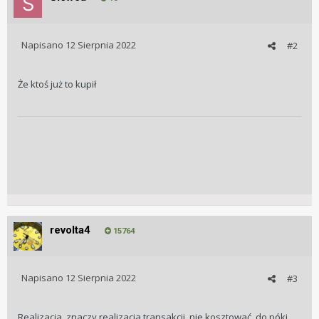
Napisano
12 Sierpnia 2022
#2
Że ktoś już to kupił
revolta4
15764
Napisano
12 Sierpnia 2022
#3
Realizacja ,znaczy realizacja transakcji ,nie kosztować, do póki