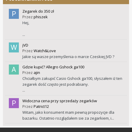
Zegarek do 350 zł
Przez
phiszek
Hej,
...
jVD
Przez
Watch&Love
Jakie są wasze przemyślenia o marce Czeskiej JVD ?
Gdzie kupić? Allegro Gshock ga100
Przez
ajin
Chciałbym zakupić Casio Gshock ga100, słyszałem iż ten
zegarek dość często jest podrabiany.
...
Widoczna cena przy sprzedaży zegarków
Przez
Patrict12
Witam, jako konsument mam pewną propozycje dla
bazarku. Ostatnio rozglądałem sie za zegarkiem, i...