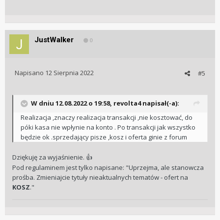
JustWalker
0
Napisano
12 Sierpnia 2022
#5
W dniu 12.08.2022 o 19:58,
revolta4
napisał(-a):
Realizacja ,znaczy realizacja transakcji ,nie kosztować, do
póki kasa nie wpłynie na konto . Po transakcji jak wszystko
będzie ok .sprzedający pisze ,kosz i oferta ginie z forum
Dziękuję za wyjaśnienie.
👍
Pod regulaminem jest tylko napisane: "Uprzejma, ale stanowcza
prośba. Zmieniajcie tytuły nieaktualnych tematów - ofert na
KOSZ
."