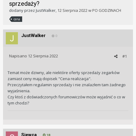
sprzedaży?
dodany przez
JustWalker
,
12 Sierpnia 2022
w
PO GODZINACH
cena
JustWalker
0
Napisano
12 Sierpnia 2022
#1
Temat może dziwny, ale niektóre oferty sprzedaży zegarków
zamiast ceny mają dopisek "Cena realizacja".
Przeczytałem regulamin sprzedaży i nie znalazłem tam żadnego
wyjaśnienia.
Czy ktoś z doświadczonych forumowiczów może wyjaśnić o co w
tym chodzi?
Siewca
18