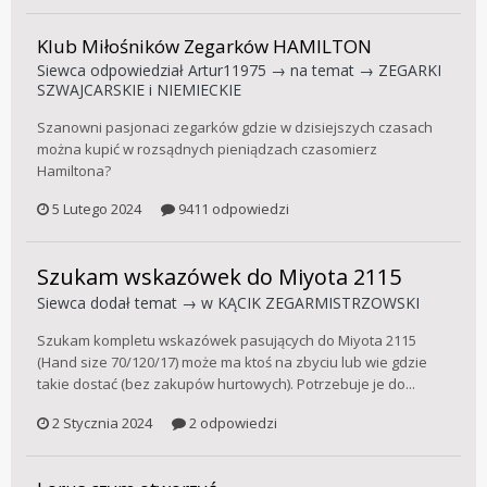
Klub Miłośników Zegarków HAMILTON
Siewca
odpowiedział
Artur11975
→ na temat →
ZEGARKI
SZWAJCARSKIE i NIEMIECKIE
Szanowni pasjonaci zegarków gdzie w dzisiejszych czasach
można kupić w rozsądnych pieniądzach czasomierz
Hamiltona?
5 Lutego 2024
9411 odpowiedzi
Szukam wskazówek do Miyota 2115
Siewca
dodał temat → w
KĄCIK ZEGARMISTRZOWSKI
Szukam kompletu wskazówek pasujących do Miyota 2115
(Hand size 70/120/17) może ma ktoś na zbyciu lub wie gdzie
takie dostać (bez zakupów hurtowych). Potrzebuje je do...
2 Stycznia 2024
2 odpowiedzi