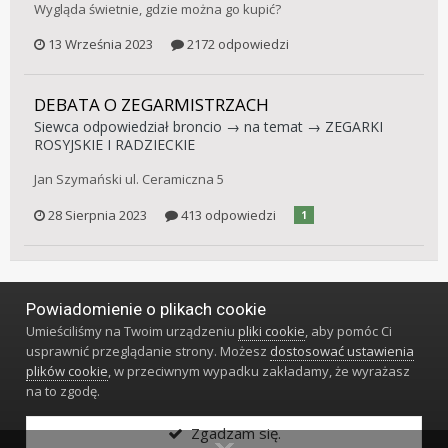
Wygląda świetnie, gdzie można go kupić?
13 Września 2023
2172 odpowiedzi
DEBATA O ZEGARMISTRZACH
Siewca
odpowiedział
broncio
→ na temat →
ZEGARKI
ROSYJSKIE I RADZIECKIE
Jan Szymański ul. Ceramiczna 5
28 Sierpnia 2023
413 odpowiedzi
1
Powiadomienie o plikach cookie
Język
Styl
Polityka prywatności
Kontakt
Umieściliśmy na Twoim urządzeniu
pliki cookie
, aby pomóc Ci
Klub Miłośników Zegarów i Zegarków
usprawnić przeglądanie strony. Możesz
dostosować ustawienia
Powered by Invision Community
plików cookie
, w przeciwnym wypadku zakładamy, że wyrażasz
na to zgodę.
Zgadzam się.