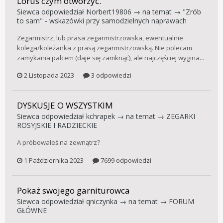
Lorus czym otworzyć.
Siewca
odpowiedział
Norbert19806
→ na temat →
"Zrób
to sam" - wskazówki przy samodzielnych naprawach
Zegarmistrz, lub prasa zegarmistrzowska, ewentualnie
kolega/koleżanka z prasą zegarmistrzowską. Nie polecam
zamykania palcem (daje się zamknąć), ale najczęściej wygina...
2 Listopada 2023
3 odpowiedzi
DYSKUSJE O WSZYSTKIM
Siewca
odpowiedział
kchrapek
→ na temat →
ZEGARKI
ROSYJSKIE I RADZIECKIE
A próbowałeś na zewnątrz?
1 Października 2023
7699 odpowiedzi
Pokaż swojego garniturowca
Siewca
odpowiedział
qniczynka
→ na temat →
FORUM
GŁÓWNE