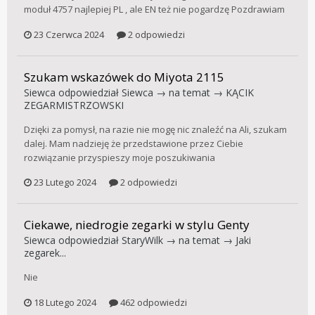
moduł 4757 najlepiej PL , ale EN też nie pogardzę Pozdrawiam
23 Czerwca 2024
2 odpowiedzi
Szukam wskazówek do Miyota 2115
Siewca
odpowiedział
Siewca
→ na temat →
KĄCIK
ZEGARMISTRZOWSKI
Dzięki za pomysł, na razie nie mogę nic znaleźć na Ali, szukam
dalej. Mam nadzieję że przedstawione przez Ciebie
rozwiązanie przyspieszy moje poszukiwania
23 Lutego 2024
2 odpowiedzi
Ciekawe, niedrogie zegarki w stylu Genty
Siewca
odpowiedział
StaryWilk
→ na temat →
Jaki
zegarek...
Nie
18 Lutego 2024
462 odpowiedzi