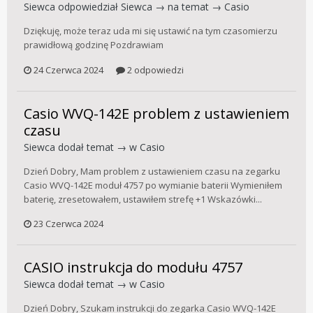
Siewca
odpowiedział
Siewca
→ na temat →
Casio
Dziękuję, może teraz uda mi się ustawić na tym czasomierzu
prawidłową godzinę Pozdrawiam
24 Czerwca 2024
2 odpowiedzi
Casio WVQ-142E problem z ustawieniem
czasu
Siewca
dodał temat → w
Casio
Dzień Dobry, Mam problem z ustawieniem czasu na zegarku
Casio WVQ-142E moduł 4757 po wymianie baterii Wymieniłem
baterię, zresetowałem, ustawiłem strefę +1 Wskazówki...
23 Czerwca 2024
CASIO instrukcja do modułu 4757
Siewca
dodał temat → w
Casio
Dzień Dobry, Szukam instrukcji do zegarka Casio WVQ-142E