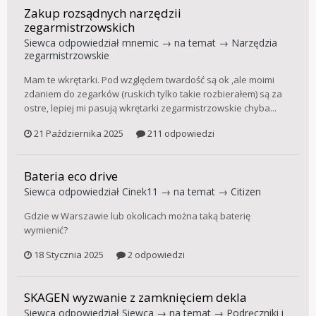
Zakup rozsądnych narzędzii
zegarmistrzowskich
Siewca
odpowiedział
mnemic
→ na temat →
Narzędzia
zegarmistrzowskie
Mam te wkrętarki. Pod względem twardość są ok ,ale moimi
zdaniem do zegarków (ruskich tylko takie rozbierałem) są za
ostre, lepiej mi pasują wkrętarki zegarmistrzowskie chyba...
21 Października 2025
211 odpowiedzi
Bateria eco drive
Siewca
odpowiedział
Cinek11
→ na temat →
Citizen
Gdzie w Warszawie lub okolicach można taką baterię
wymienić?
18 Stycznia 2025
2 odpowiedzi
SKAGEN wyzwanie z zamknięciem dekla
Siewca
odpowiedział
Siewca
→ na temat →
Podręczniki i