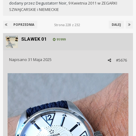
dodany przez
Degustatorr Noir
,
9 Kwietnia 2011
w
ZEGARKI
SZWAJCARSKIE i NIEMIECKIE
Strona 228 z 232
POPRZEDNIA
DALEJ
SLAWEK 01
91999
Napisano
31 Maja 2025
#5676