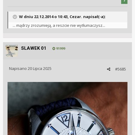
7
W dniu 22.12.2014 o 10:43, Cezar. napisał(-a):
... mądrzy zrozumieją, a reszcie nie wytłumaczysz...
SLAWEK 01
91999
Napisano
20 Lipca 2025
#5685