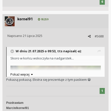
6
kornel91
95259
Napisano
21 Lipca 2025
#5688
W dniu 21.07.2025 o 09:53,
tts
napisał(-a):
Skoro w końcu wskoczyła na nadgarstek...
Pokaż więcej
Pokazuj pokazuj. Ekstra się prezentuje z tym paskiem
😀
1
Pozdrawiam
Marcin/kornel91