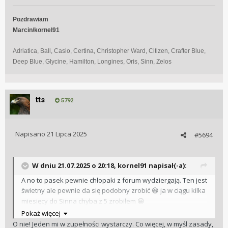
sumarum: „To New Adventures!” i gramy dalej.
Pozdrawiam
Marcin/kornel91
Adriatica, Ball, Casio, Certina, Christopher Ward, Citizen, Crafter Blue,
Deep Blue, Glycine, Hamilton, Longines, Oris, Sinn, Zelos
tts
5792
Napisano
21 Lipca 2025
#5694
W dniu 21.07.2025 o 20:18,
kornel91
napisał(-a):
A no to pasek pewnie chłopaki z forum wydziergają. Ten jest
świetny ale pewnie da się podobny zrobić
ja w ciągu kilka
😀
miesięcy do Sinna chyba z 5 zrobiłem
😀
Pokaż więcej
O nie! Jeden mi w zupełności wystarczy. Co więcej, w myśl zasady,