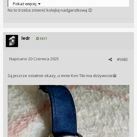
Są inni, sa. Tylko zegarek na nadgarstek coś się dopchać nie
Pokaż więcej
może
No to trzeba zmienić kolejkę nadgarstkową
😉
ledr
5611
Napisano
20 Czerwca 2025
#5682
Są jeszcze ostatnie okazy, u mnie Kon Tiki ma dożywocie
😀