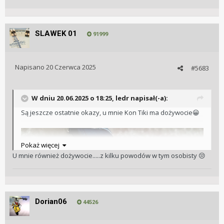
SLAWEK 01
91999
Napisano
20 Czerwca 2025
#5683
W dniu 20.06.2025 o 18:25,
ledr
napisał(-a):
Są jeszcze ostatnie okazy, u mnie Kon Tiki ma dożywocie
😀
Pokaż więcej
U mnie również dożywocie.....z kilku powodów w tym osobisty
😒
Dorian06
44526