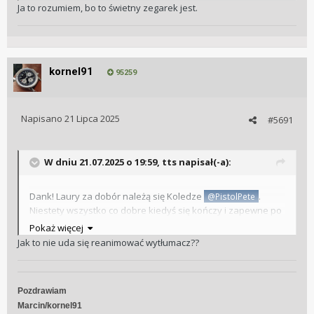
Ja to rozumiem, bo to świetny zegarek jest.
kornel91
95259
Napisano
21 Lipca 2025
#5691
W dniu 21.07.2025 o 19:59,
tts
napisał(-a):
Dank! Laury za dobór należą się Koledze
.
@PistolPete
Niestety wszystko co dobre kiedyś się kończy i zapewne po
tym sezonie, jak nie uda się go reanimować, trzeba będzie
Pokaż więcej
wymienić, a jak wiadomo lepsze jest wrogiem dobrego.
Jak to nie uda się reanimować wytłumacz??
Swoją drogą, to uświadamia mi jak ten czas szybko leci i jak
ta Eterna zasiedziała się u mnie.
Ja to rozumiem, bo to świetny zegarek jest.
Pozdrawiam
Marcin/kornel91