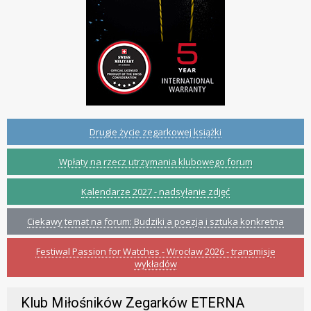
Drugie życie zegarkowej książki
Wpłaty na rzecz utrzymania klubowego forum
Kalendarze 2027 - nadsyłanie zdjęć
Ciekawy temat na forum: Budziki a poezja i sztuka konkretna
Festiwal Passion for Watches - Wrocław 2026 - transmisje
wykładów
Klub Miłośników Zegarków ETERNA