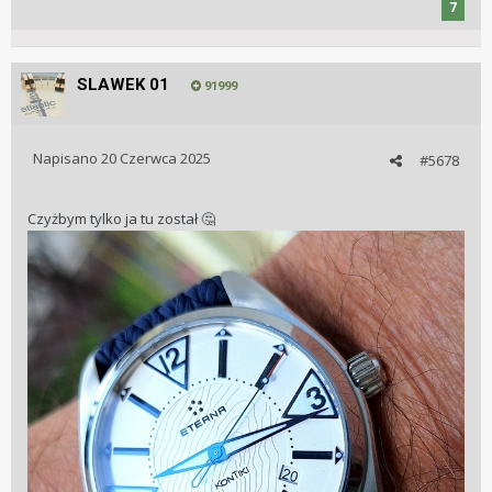
7
SLAWEK 01
91999
Napisano
20 Czerwca 2025
#5678
Czyżbym tylko ja tu został
🤔