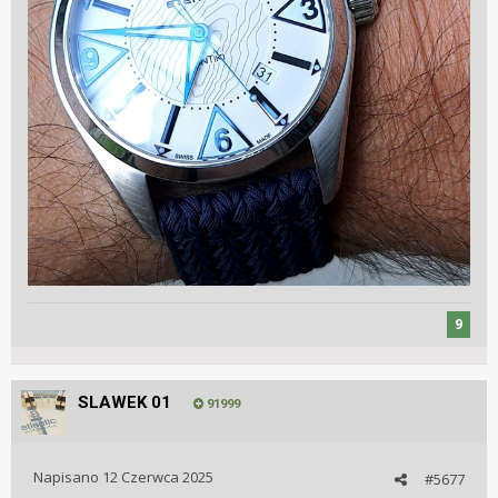
9
SLAWEK 01
91999
Napisano
12 Czerwca 2025
#5677