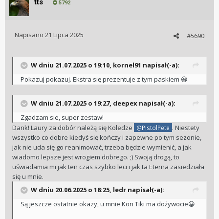
tts
5792
Napisano
21 Lipca 2025
#5690
W dniu 21.07.2025 o 19:10,
kornel91
napisał(-a):
Pokazuj pokazuj. Ekstra się prezentuje z tym paskiem
😀
W dniu 21.07.2025 o 19:27,
deepex
napisał(-a):
Zgadzam sie, super zestaw!
Dank! Laury za dobór należą się Koledze
. Niestety
@PistolPete
wszystko co dobre kiedyś się kończy i zapewne po tym sezonie,
jak nie uda się go reanimować, trzeba będzie wymienić, a jak
wiadomo lepsze jest wrogiem dobrego. ;) Swoją drogą, to
uświadamia mi jak ten czas szybko leci i jak ta Eterna zasiedziała
się u mnie.
W dniu 20.06.2025 o 18:25,
ledr
napisał(-a):
Są jeszcze ostatnie okazy, u mnie Kon Tiki ma dożywocie
😀