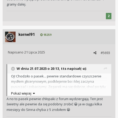
gramy dalej.
2
kornel91
95259
Napisano
21 Lipca 2025
#5693
W dniu 21.07.2025 o 20:13,
tts
napisał(-a):
Oj! Chodziło o pasek... pewnie standardowe czyszczenie
mydłem glicerynowym, podklejenie bo i klej zaczyna
puszczać i zobaczymy. Zegarek ma się dobrze, choć po tylu
latach pojawiło się pierwsze małe przebarwienie na lumie
Pokaż więcej
na godzinie dwunastej. W zeszłym roku przeszedł pierwszy
A no to pasek pewnie chłopaki z forum wydziergają. Ten jest
w jego życiu pełny serwis. Mimo, że odchyłki i amplituda były
świetny ale pewnie da się podobny zrobić
ja w ciągu kilka
😀
poprawne, co by wskazywało na procedurę: "nie tykać!", po
miesięcy do Sinna chyba z 5 zrobiłem
😀
otwarciu smary się dosłownie wysypały. Suma