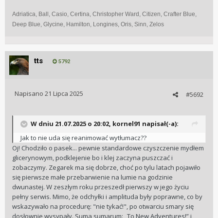
Adriatica, Ball, Casio, Certina, Christopher Ward, Citizen, Crafter Blue,
Deep Blue, Glycine, Hamilton, Longines, Oris, Sinn, Zelos
tts
5792
Napisano
21 Lipca 2025
#5692
W dniu 21.07.2025 o 20:02,
kornel91
napisał(-a):
Jak to nie uda się reanimować wytłumacz??
Oj! Chodziło o pasek... pewnie standardowe czyszczenie mydłem
glicerynowym, podklejenie bo i klej zaczyna puszczać i
zobaczymy. Zegarek ma się dobrze, choć po tylu latach pojawiło
się pierwsze małe przebarwienie na lumie na godzinie
dwunastej. W zeszłym roku przeszedł pierwszy w jego życiu
pełny serwis. Mimo, że odchyłki i amplituda były poprawne, co by
wskazywało na procedurę: "nie tykać!", po otwarciu smary się
dosłownie wysypały. Suma sumarum: „To New Adventures!” i