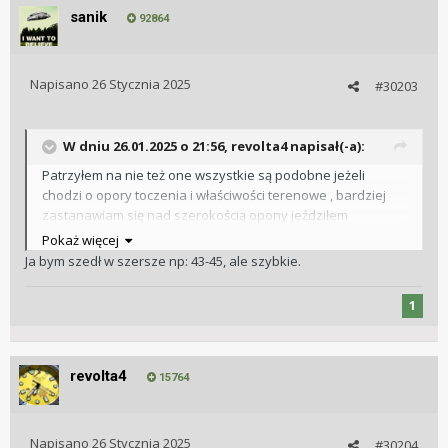
sanik
92864
Napisano
26 Stycznia 2025
#30203
W dniu 26.01.2025 o 21:56,
revolta4
napisał(-a):
Patrzyłem na nie też one wszystkie są podobne jeżeli
chodzi o opory toczenia i właściwości terenowe , bardziej
zastanawiam się nad szerokością opony jeździłem
najczęściej na 2.25 później 2.1 aż do 2.0 czyli na grubasach ,
Pokaż więcej
nie wiem czy 38c czy też 40c starczy na takich szutrach czy
Ja bym szedł w szersze np: 43-45, ale szybkie.
może ciut więcej 43c ?
Co nie zmienia faktu że jak mówicie przelatac ten sezon na
1
tym co jest .
revolta4
15764
Napisano
26 Stycznia 2025
#30204