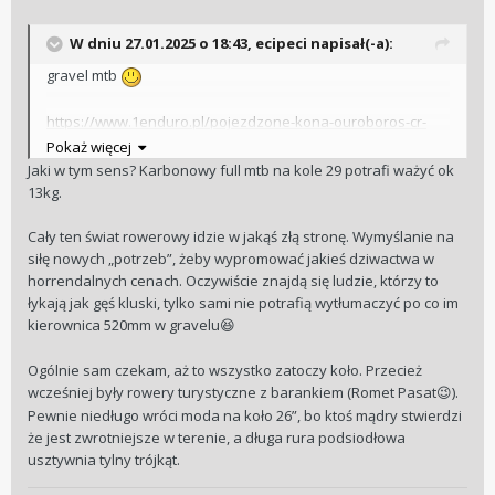
W dniu 27.01.2025 o 18:43,
ecipeci
napisał(-a):
gravel mtb
https://www.1enduro.pl/pojezdzone-kona-ouroboros-cr-
2025/
Pokaż więcej
Jaki w tym sens? Karbonowy full mtb na kole 29 potrafi ważyć ok
13kg.
Cały ten świat rowerowy idzie w jakąś złą stronę. Wymyślanie na
siłę nowych „potrzeb”, żeby wypromować jakieś dziwactwa w
horrendalnych cenach. Oczywiście znajdą się ludzie, którzy to
łykają jak gęś kluski, tylko sami nie potrafią wytłumaczyć po co im
kierownica 520mm w gravelu
😆
Ogólnie sam czekam, aż to wszystko zatoczy koło. Przecież
wcześniej były rowery turystyczne z barankiem (Romet Pasat
).
😉
Pewnie niedługo wróci moda na koło 26”, bo ktoś mądry stwierdzi
że jest zwrotniejsze w terenie, a długa rura podsiodłowa
usztywnia tylny trójkąt.