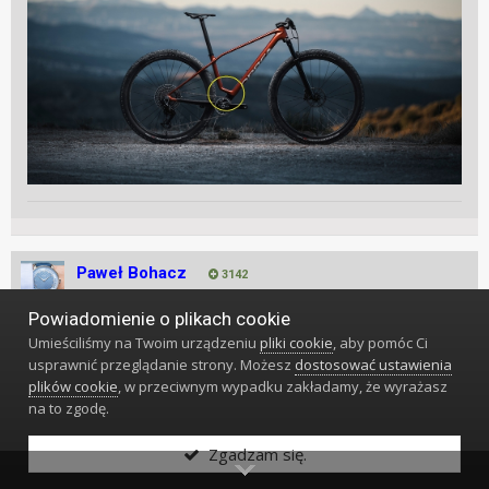
Paweł Bohacz
3142
Powiadomienie o plikach cookie
Umieściliśmy na Twoim urządzeniu
pliki cookie
, aby pomóc Ci
Napisano
30 Stycznia 2025
#30224
usprawnić przeglądanie strony. Możesz
dostosować ustawienia
plików cookie
, w przeciwnym wypadku zakładamy, że wyrażasz
na to zgodę.
W dniu 30.01.2025 o 17:07,
ecipeci
napisał(-a):
nowa Orbea Alma, co tam się odjaniepawliło - zaznaczone
Zgadzam się.
żółtym kółkiem