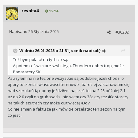
Chodzi mi też o szerokość opony 38-40-43- może 45 szerzej
revolta4
już bym nie chciał
15764
a może zostawić opony fabryczne gianta 38 c
Napisano
26 Stycznia 2025
#30202
W dniu 26.01.2025 o 21:31,
sanik
napisał(-a):
Też bym polatał na tych co są.
A potem coś w miarę szybkiego. Thundero dobry trop, może
Panaracery SK.
Patrzyłem na nie też one wszystkie są podobne jeżeli chodzi o
opory toczenia i właściwości terenowe , bardziej zastanawiam się
nad szerokością opony jeździłem najczęściej na 2.25 później 2.1
aż do 2.0 czyli na grubasach , nie wiem czy 38c czy też 40c starczy
na takich szutrach czy może ciut więcej 43c ?
Co nie zmienia faktu że jak mówicie przelatac ten sezon na tym
co jest .