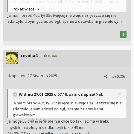
cieszczyc z jazdy teraz chyba że naprawdę będzie słabo w
Terenie na tych 38kach to się coś zmieni .
Pokaż więcej
Ja mam przód 40c, tył 35c (więcej nie wejdzie) i jeszcze się nie
zdarzyło, abym gdzieś poległ, łącznie z ustawkami grawelowymi.
1
revolta4
15764
Napisano
27 Stycznia 2025
#30206
W dniu 27.01.2025 o 07:19,
sanik
napisał(-a):
Ja mam przód 40c, tył 35c (więcej nie wejdzie) i jeszcze się nie
zdarzyło, abym gdzieś poległ, łącznie z ustawkami
grawelowymi.
Ja mogę 53 c
ale nie chce bo taki lać ma w treku
😀
😀
😀
😀
myslelem o złotym środku czyli takie 43 mm .
Ale 35c ? To czasami tyłkiem trzeba kręcić co ?