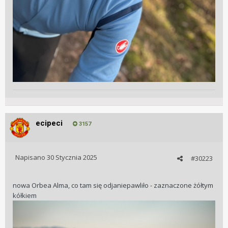
ecipeci
3157
Napisano
30 Stycznia 2025
#30223
nowa Orbea Alma, co tam się odjaniepawliło - zaznaczone żółtym
kółkiem