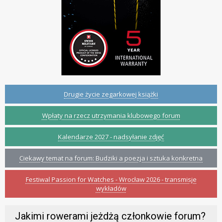
Drugie życie zegarkowej książki
Wpłaty na rzecz utrzymania klubowego forum
Kalendarze 2027 - nadsyłanie zdjęć
Ciekawy temat na forum: Budziki a poezja i sztuka konkretna
Festiwal Passion for Watches - Wrocław 2026 - transmisje
wykładów
Jakimi rowerami jeżdżą członkowie forum?