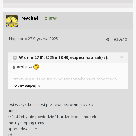
revolta4
15764
Napisano
27 Stycznia 2025
#30210
W dniu 27.01.2025 o 18:43,
ecipeci
napisał(-a):
gravel mtb
https://www.1enduro.pl/pojezdzone-kona-ouroboros-cr-
2025/
Pokaż więcej
Jest wszystko co jest przeciwieństwem gravela
amor
krótki żeby nie powiedzieć bardzo krótki mostek
mocny sloping ramy
opona dwa cale
itd