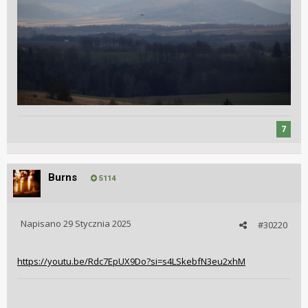
7
Burns
5114
Napisano
29 Stycznia 2025
#30220
https://youtu.be/Rdc7EpUX9Do?si=s4LSkebfN3eu2xhM