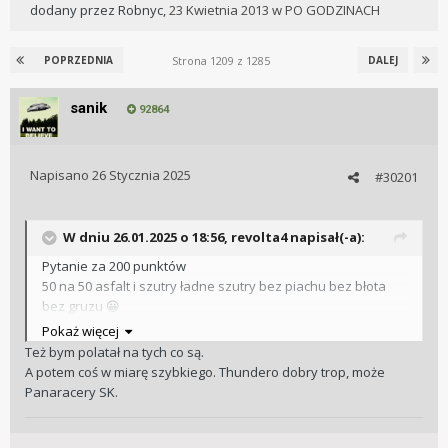
dodany przez
Robnyc
,
23 Kwietnia 2013
w
PO GODZINACH
Strona 1209 z 1285
POPRZEDNIA
DALEJ
sanik
92864
Napisano
26 Stycznia 2025
#30201
W dniu 26.01.2025 o 18:56,
revolta4
napisał(-a):
Pytanie za 200 punktów
50 na 50 asfalt i szutry ładne szutry bez piachu bez błota
bez gruzu
😀
Ktore oponki
Pokaż więcej
Pirelli cinturato gravel hard tlr 40c
Też bym polatał na tych co są.
tufo thundero tr 40 c
A potem coś w miarę szybkiego. Thundero dobry trop, może
schwalbe g one allround 40 c
Panaracery SK.
Tufo thundero 44 c
???