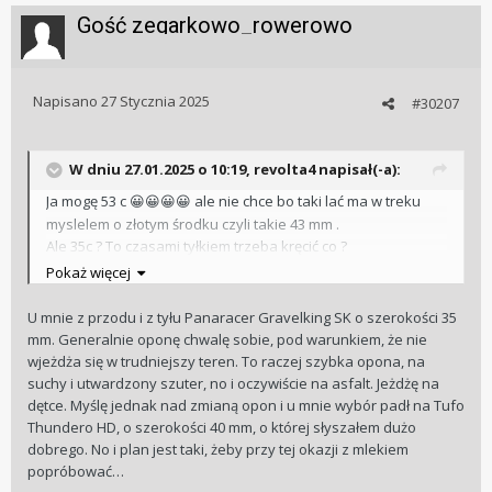
Gość zegarkowo_rowerowo
Napisano
27 Stycznia 2025
#30207
W dniu 27.01.2025 o 10:19,
revolta4
napisał(-a):
Ja mogę 53 c
ale nie chce bo taki lać ma w treku
😀
😀
😀
😀
myslelem o złotym środku czyli takie 43 mm .
Ale 35c ? To czasami tyłkiem trzeba kręcić co ?
Pokaż więcej
U mnie z przodu i z tyłu Panaracer Gravelking SK o szerokości 35
mm. Generalnie oponę chwalę sobie, pod warunkiem, że nie
wjeżdża się w trudniejszy teren. To raczej szybka opona, na
suchy i utwardzony szuter, no i oczywiście na asfalt. Jeżdżę na
dętce. Myślę jednak nad zmianą opon i u mnie wybór padł na Tufo
Thundero HD, o szerokości 40 mm, o której słyszałem dużo
dobrego. No i plan jest taki, żeby przy tej okazji z mlekiem
popróbować…