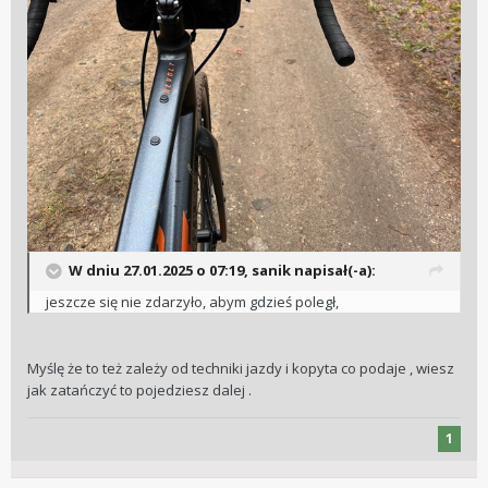
W dniu 27.01.2025 o 07:19,
sanik
napisał(-a):
jeszcze się nie zdarzyło, abym gdzieś poległ,
Myślę że to też zależy od techniki jazdy i kopyta co podaje , wiesz
jak zatańczyć to pojedziesz dalej .
1