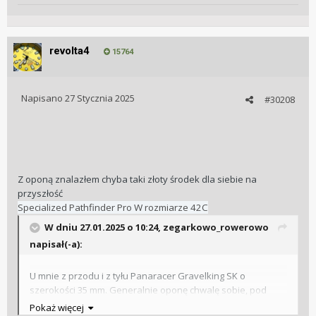
revolta4
15764
Napisano
27 Stycznia 2025
#30208
Z oponą znalazłem chyba taki złoty środek dla siebie na
przyszłość
Specialized Pathfinder Pro W rozmiarze 42C
W dniu 27.01.2025 o 10:24,
zegarkowo_rowerowo
napisał(-a):
U mnie z przodu i z tyłu Panaracer Gravelking SK o
szerokości 35 mm. Generalnie oponę chwalę sobie, pod
warunkiem, że nie wjeżdża się w trudniejszy teren. To raczej
Pokaż więcej