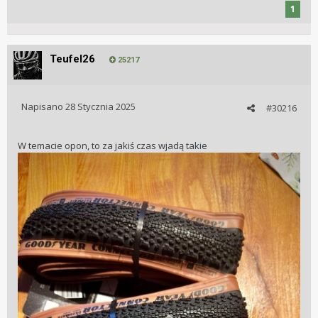
1
Teufel26
25217
Napisano
28 Stycznia 2025
#30216
W temacie opon, to za jakiś czas wjadą takie