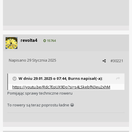
revolta4
15764
Napisano
29 Stycznia 2025
#30221
W dniu 29.01.2025 o 07:44,
Burns
napisał(-a):
https://youtu.be/Rdc7EpUX9Do?si=s4LSkebfN3eu2xhM
Pomijając sprawy techniczne roweru
To rowery są teraz poprostu ładne
😀