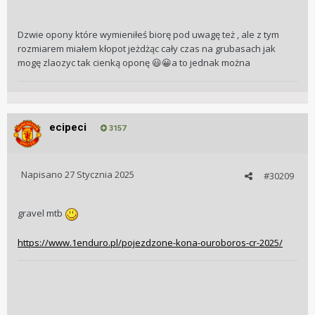
szybka opona, na suchy i utwardzony szuter, no i
oczywiście na asfalt. Jeżdżę na dętce. Myślę jednak nad
zmianą opon i u mnie wybór padł na Tufo Thundero HD, o
Dzwie opony które wymieniłeś biorę pod uwagę też , ale z tym
szerokości 40 mm, o której słyszałem dużo dobrego. No i
rozmiarem miałem kłopot jeżdżąc cały czas na grubasach jak
plan jest taki, żeby przy tej okazji z mlekiem popróbować…
mogę zlaozyc tak cienką oponę
a to jednak można
😃
😀
ecipeci
3157
Napisano
27 Stycznia 2025
#30209
gravel mtb
https://www.1enduro.pl/pojezdzone-kona-ouroboros-cr-2025/