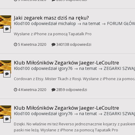
Jaki zegarek masz dziś na ręku?
Klod100
odpowiedział
michalop
→ na temat →
FORUM GŁÓ
Wysłane z iPhone za pomocą Tapatalk Pro
5 Kwietnia 2020
340138 odpowiedzi
Klub Miłośników Zegarków Jaeger-LeCoultre
Klod100
odpowiedział
igory76
→ na temat →
ZEGARKI SZWAJ
Cordovan z Etsy. Mister Tkach z Rosji. Wysłane z iPhone za pomoc
4 Kwietnia 2020
2859 odpowiedzi
Klub Miłośników Zegarków Jaeger-LeCoultre
Klod100
odpowiedział
igory76
→ na temat →
ZEGARKI SZWAJ
Dzięki. No właśnie mi też Reverso jednoznacznie kojarzy z paski
paski nie leżą. Wysłane z iPhone za pomocą Tapatalk Pro