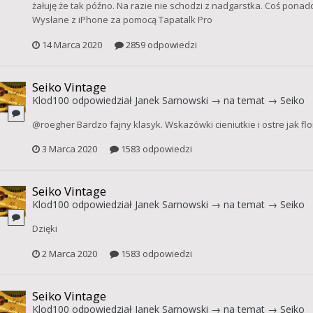
żałuję że tak późno. Na razie nie schodzi z nadgarstka. Coś ponad
Wysłane z iPhone za pomocą Tapatalk Pro
14 Marca 2020
2859 odpowiedzi
Seiko Vintage
Klod100
odpowiedział
Janek Sarnowski
→ na temat →
Seiko
@roegher Bardzo fajny klasyk. Wskazówki cieniutkie i ostre jak f
3 Marca 2020
1583 odpowiedzi
Seiko Vintage
Klod100
odpowiedział
Janek Sarnowski
→ na temat →
Seiko
Dzięki
2 Marca 2020
1583 odpowiedzi
Seiko Vintage
Klod100
odpowiedział
Janek Sarnowski
→ na temat →
Seiko