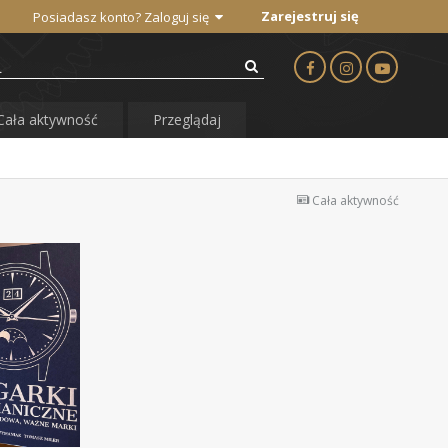
Zarejestruj się
Posiadasz konto? Zaloguj się
Cała aktywność
Przeglądaj
Cała aktywność