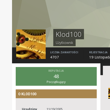
Klod100
Użytkownik
LICZBA ZAWARTOŚCI
REJESTRACJA
4707
19 Listopad
REPUTACJA
48
Początkujący
O KLOD100
Urodziny
11/19/2005