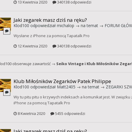
13 Kwietnia 2020
340138 odpowiedzi
Jaki zegarek masz dziś na ręku?
Klod100
odpowiedział
michalop
→ na temat →
FORUM GŁÓ
Wysłane z iPhone za pomocą Tapatalk Pro
12 Kwietnia 2020
340138 odpowiedzi
lod100
obserwuje zawartość →
Seiko Vintage
i
Klub Miłośników Zegar
Klub Miłośników Zegarków Patek Philippe
Klod100
odpowiedział
Matt2405
→ na temat →
ZEGARKI SZW
Wy tu pitu pitu o krzywych indeksach a komunikat jest. W związku
iPhone za pomocą Tapatalk Pro
8 Kwietnia 2020
5455 odpowiedzi
Jaki zegarek masz dziś na ręku?