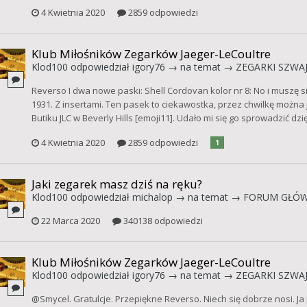
4 Kwietnia 2020
2859 odpowiedzi
Klub Miłośników Zegarków Jaeger-LeCoultre
Klod100
odpowiedział
igory76
→ na temat →
ZEGARKI SZWAJ
Reverso I dwa nowe paski: Shell Cordovan kolor nr 8: No i muszę s
1931. Z insertami. Ten pasek to ciekawostka, przez chwilkę można j
Butiku JLC w Beverly Hills [emoji11]. Udało mi się go sprowadzić 
4 Kwietnia 2020
2859 odpowiedzi
1
Jaki zegarek masz dziś na ręku?
Klod100
odpowiedział
michalop
→ na temat →
FORUM GŁÓ
22 Marca 2020
340138 odpowiedzi
Klub Miłośników Zegarków Jaeger-LeCoultre
Klod100
odpowiedział
igory76
→ na temat →
ZEGARKI SZWAJ
@Smycel. Gratulcje. Przepiękne Reverso. Niech się dobrze nosi. Ja 