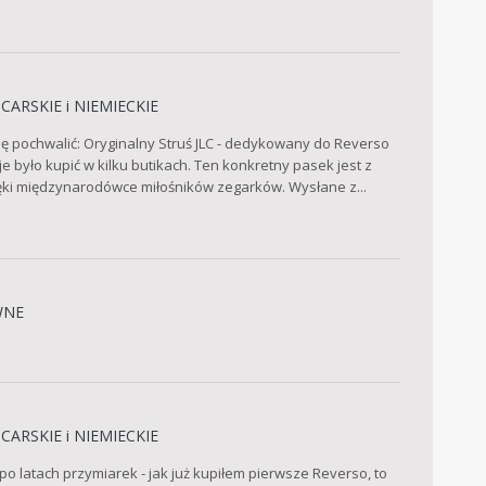
CARSKIE i NIEMIECKIE
ię pochwalić: Oryginalny Struś JLC - dedykowany do Reverso
e było kupić w kilku butikach. Ten konkretny pasek jest z
dzięki międzynarodówce miłośników zegarków. Wysłane z...
WNE
CARSKIE i NIEMIECKIE
po latach przymiarek - jak już kupiłem pierwsze Reverso, to