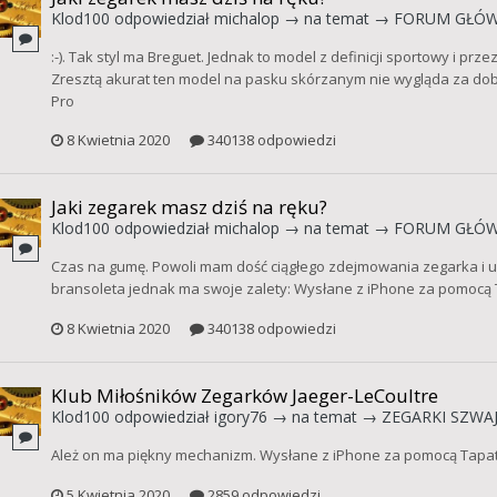
Klod100
odpowiedział
michalop
→ na temat →
FORUM GŁÓ
:-). Tak styl ma Breguet. Jednak to model z definicji sportowy i p
Zresztą akurat ten model na pasku skórzanym nie wygląda za dob
Pro
8 Kwietnia 2020
340138 odpowiedzi
Jaki zegarek masz dziś na ręku?
Klod100
odpowiedział
michalop
→ na temat →
FORUM GŁÓ
Czas na gumę. Powoli mam dość ciągłego zdejmowania zegarka i 
bransoleta jednak ma swoje zalety: Wysłane z iPhone za pomocą 
8 Kwietnia 2020
340138 odpowiedzi
Klub Miłośników Zegarków Jaeger-LeCoultre
Klod100
odpowiedział
igory76
→ na temat →
ZEGARKI SZWAJ
Ależ on ma piękny mechanizm. Wysłane z iPhone za pomocą Tapat
5 Kwietnia 2020
2859 odpowiedzi