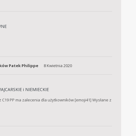
WNE
ków Patek Philippe
8 Kwietnia 2020
AJCARSKIE i NIEMIECKIE
 z C19 PP ma zalecenia dla użytkowników [emoji41] Wysłane z