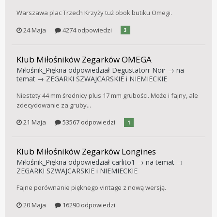
Warszawa plac Trzech Krzyży tuż obok butiku Omegi.
24 Maja
4274 odpowiedzi
3
Klub Miłośników Zegarków OMEGA
Miłośnik_Piękna
odpowiedział
Degustatorr Noir
→ na
temat →
ZEGARKI SZWAJCARSKIE i NIEMIECKIE
Niestety 44 mm średnicy plus 17 mm grubości. Może i fajny, ale
zdecydowanie za gruby...
21 Maja
53567 odpowiedzi
1
Klub Miłośników Zegarków Longines
Miłośnik_Piękna
odpowiedział
carlito1
→ na temat →
ZEGARKI SZWAJCARSKIE i NIEMIECKIE
Fajne porównanie pięknego vintage z nową wersją.
20 Maja
16290 odpowiedzi