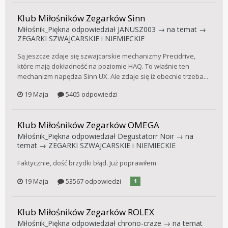
Klub Miłośników Zegarków Sinn
Miłośnik_Piękna
odpowiedział
JANUSZ003
→ na temat →
ZEGARKI SZWAJCARSKIE i NIEMIECKIE
Są jeszcze zdaje się szwajcarskie mechanizmy Precidrive,
które mają dokładność na poziomie HAQ. To właśnie ten
mechanizm napędza Sinn UX. Ale zdaje się iż obecnie trzeba...
19 Maja
5405 odpowiedzi
Klub Miłośników Zegarków OMEGA
Miłośnik_Piękna
odpowiedział
Degustatorr Noir
→ na
temat →
ZEGARKI SZWAJCARSKIE i NIEMIECKIE
Faktycznie, dość brzydki błąd. Już poprawiłem.
19 Maja
53567 odpowiedzi
1
Klub Miłośników Zegarków ROLEX
Miłośnik_Piękna
odpowiedział
chrono-craze
→ na temat