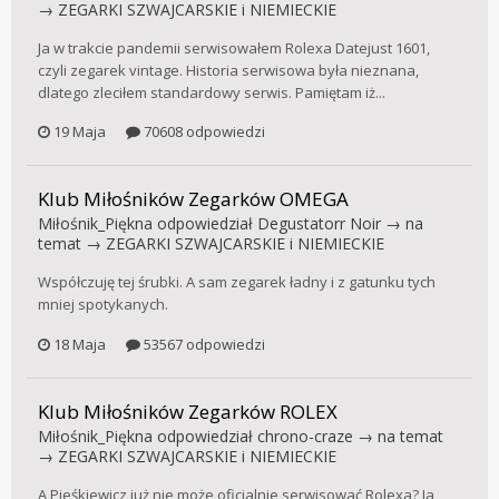
→
ZEGARKI SZWAJCARSKIE i NIEMIECKIE
Ja w trakcie pandemii serwisowałem Rolexa Datejust 1601,
czyli zegarek vintage. Historia serwisowa była nieznana,
dlatego zleciłem standardowy serwis. Pamiętam iż...
19 Maja
70608 odpowiedzi
Klub Miłośników Zegarków OMEGA
Miłośnik_Piękna
odpowiedział
Degustatorr Noir
→ na
temat →
ZEGARKI SZWAJCARSKIE i NIEMIECKIE
Współczuję tej śrubki. A sam zegarek ładny i z gatunku tych
mniej spotykanych.
18 Maja
53567 odpowiedzi
Klub Miłośników Zegarków ROLEX
Miłośnik_Piękna
odpowiedział
chrono-craze
→ na temat
→
ZEGARKI SZWAJCARSKIE i NIEMIECKIE
A Pieśkiewicz już nie może oficjalnie serwisować Rolexa? Ja