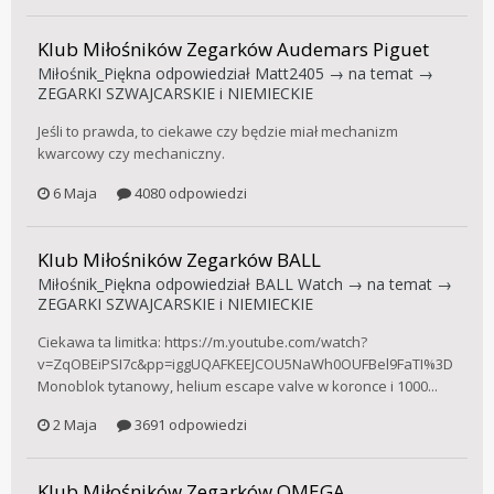
Klub Miłośników Zegarków Audemars Piguet
Miłośnik_Piękna
odpowiedział
Matt2405
→ na temat →
ZEGARKI SZWAJCARSKIE i NIEMIECKIE
Jeśli to prawda, to ciekawe czy będzie miał mechanizm
kwarcowy czy mechaniczny.
6 Maja
4080 odpowiedzi
Klub Miłośników Zegarków BALL
Miłośnik_Piękna
odpowiedział
BALL Watch
→ na temat →
ZEGARKI SZWAJCARSKIE i NIEMIECKIE
Ciekawa ta limitka: https://m.youtube.com/watch?
v=ZqOBEiPSI7c&pp=iggUQAFKEEJCOU5NaWh0OUFBel9FaTI%3D
Monoblok tytanowy, helium escape valve w koronce i 1000...
2 Maja
3691 odpowiedzi
Klub Miłośników Zegarków OMEGA