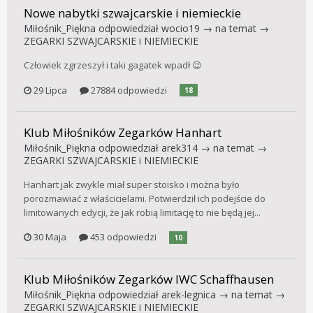
Nowe nabytki szwajcarskie i niemieckie
Miłośnik_Piękna
odpowiedział
wocio19
→ na temat →
ZEGARKI SZWAJCARSKIE i NIEMIECKIE
Człowiek zgrzeszył i taki gagatek wpadł 😉
29 Lipca
27884 odpowiedzi
18
Klub Miłośników Zegarków Hanhart
Miłośnik_Piękna
odpowiedział
arek314
→ na temat →
ZEGARKI SZWAJCARSKIE i NIEMIECKIE
Hanhart jak zwykle miał super stoisko i można było
porozmawiać z właścicielami. Potwierdził ich podejście do
limitowanych edycji, że jak robią limitację to nie będą jej...
30 Maja
453 odpowiedzi
10
Klub Miłośników Zegarków IWC Schaffhausen
Miłośnik_Piękna
odpowiedział
arek-legnica
→ na temat →
ZEGARKI SZWAJCARSKIE i NIEMIECKIE