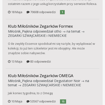
ostatnim razem z jego usług korzystałem przy serwisie Rolexa.
18 Maja
70608 odpowiedzi
1
Klub Miłośników Zegarków Formex
Miłośnik_Piękna
odpowiedział
otho
→ na temat →
ZEGARKI SZWAJCARSKIE i NIEMIECKIE
O ile zwykły Essence spodobał mi się na tyle, by wylądować w
kolekcji, to już ten szkieletor jest mi obojętny. Ale może
znajdzie sobie nabywców.
13 Maja
83 odpowiedzi
Klub Miłośników Zegarków OMEGA
Miłośnik_Piękna
odpowiedział
Degustatorr Noir
→ na
temat →
ZEGARKI SZWAJCARSKIE i NIEMIECKIE
Jak koniec tygodnia, to z Omegą
10 Maja
53567 odpowiedzi
15