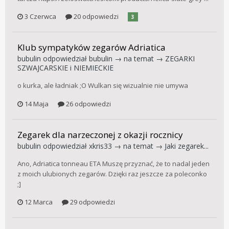
3 Czerwca
20 odpowiedzi
3
Klub sympatyków zegarów Adriatica
bubulin
odpowiedział
bubulin
→ na temat →
ZEGARKI
SZWAJCARSKIE i NIEMIECKIE
o kurka, ale ładniak ;O Wulkan się wizualnie nie umywa
14 Maja
26 odpowiedzi
Zegarek dla narzeczonej z okazji rocznicy
bubulin
odpowiedział
xkris33
→ na temat →
Jaki zegarek...
Ano, Adriatica tonneau ETA Muszę przyznać, że to nadal jeden
z moich ulubionych zegarów. Dzięki raz jeszcze za poleconko
;]
12 Marca
29 odpowiedzi