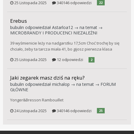
25 Listopada 2025
340146 odpowiedzi
22
Erebus
bubulin
odpowiedział
Astarloa12
→ na temat →
MICROBRANDY I PRODUCENCI NIEZALEŻNI
39 wyśmienicie leży na nadgarstku 17,5cm Choć trochę by się
chciało, żeby ta tarcza miała 41, bo gijosz pierwsza klasa
25 Listopada 2025
12 odpowiedzi
2
Jaki zegarek masz dziś na ręku?
bubulin
odpowiedział
michalop
→ na temat →
FORUM
GŁÓWNE
Yonger&Bresson Rambouillet
24 Listopada 2025
340146 odpowiedzi
25