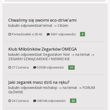
Chwalimy się swoimi eco-drive'ami
bubulin
odpowiedział temat →
Citizen
Poniedziałek o 05:43
3601 odpowiedzi
5
Klub Miłośników Zegarków OMEGA
bubulin
odpowiedział
Degustatorr Noir
→ na temat →
ZEGARKI SZWAJCARSKIE i NIEMIECKIE
27 Czerwca
53568 odpowiedzi
11
Jaki zegarek masz dziś na ręku?
bubulin
odpowiedział
michalop
→ na temat →
FORUM
GŁÓWNE
24 Czerwca
340146 odpowiedzi
22