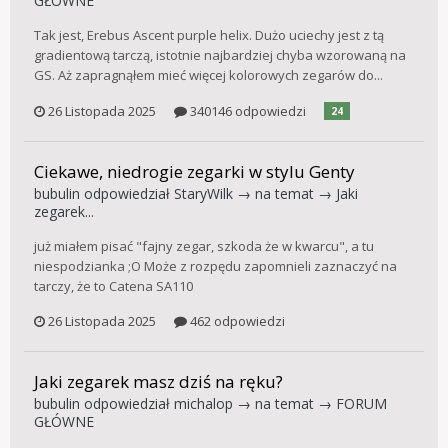
GŁÓWNE
Tak jest, Erebus Ascent purple helix. Dużo uciechy jest z tą
gradientową tarczą, istotnie najbardziej chyba wzorowaną na
GS. Aż zapragnąłem mieć więcej kolorowych zegarów do...
26 Listopada 2025
340146 odpowiedzi
24
Ciekawe, niedrogie zegarki w stylu Genty
bubulin
odpowiedział
StaryWilk
→ na temat →
Jaki
zegarek...
już miałem pisać "fajny zegar, szkoda że w kwarcu", a tu
niespodzianka ;O Może z rozpędu zapomnieli zaznaczyć na
tarczy, że to Catena SA110
26 Listopada 2025
462 odpowiedzi
Jaki zegarek masz dziś na ręku?
bubulin
odpowiedział
michalop
→ na temat →
FORUM
GŁÓWNE