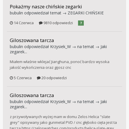
Pokażmy nasze chińskie zegarki
bubulin
odpowiedział temat →
ZEGARKI CHIŃSKIE
14 Czerwca
9810 odpowiedzi
7
Giloszowana tarcza
bubulin
odpowiedział
Krzysiek_W
→ na temat →
Jaki
zegarek...
Miałem właśnie wklejać Jianghuna, ponoć bardzo wysoka
jakość wykończenia oraz gijosz cnc
5 Czerwca
20 odpowiedzi
Giloszowana tarcza
bubulin
odpowiedział
Krzysiek_W
→ na temat →
Jaki
zegarek...
z przywoływanych wyżej mam w domu Zelos Helica "slate
grey" opisywany jako gunmetal PVD / cnc głęboko cięta jest ta
tarcza https://zeloswatches.com/products/helica-slate-grey ...