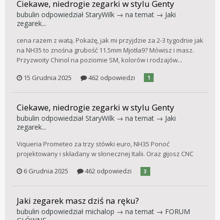
Ciekawe, niedrogie zegarki w stylu Genty
bubulin
odpowiedział
StaryWilk
→ na temat →
Jaki
zegarek...
cena razem z watą. Pokażę, jak mi przyjdzie za 2-3 tygodnie jak
na NH35 to znośna grubość 11.5mm Mjotła9? Mówisz i masz.
Przyzwoity Chinol na poziomie SM, kolorów i rodzajów...
15 Grudnia 2025
462 odpowiedzi
1
Ciekawe, niedrogie zegarki w stylu Genty
bubulin
odpowiedział
StaryWilk
→ na temat →
Jaki
zegarek...
Viqueria Prometeo za trzy stówki euro, NH35 Ponoć
projektowany i składany w słonecznej Italii. Oraz gijosz CNC
6 Grudnia 2025
462 odpowiedzi
3
Jaki zegarek masz dziś na ręku?
bubulin
odpowiedział
michalop
→ na temat →
FORUM