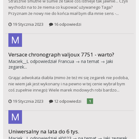
Strasznie smutne w sumie że takie coś istnieje tak jawnie... Czyli
wychodzi na to że niema co kupować używanego Taga?
Przyznam że nowy nie do końca miał bym dla mnie sens -...
19 Stycznia 2023
16 odpowiedzi
Versace chronograph valjoux 7751 - warto?
Maciek__L
odpowiedział
Francua
→ na temat →
Jaki
zegarek...
Grając adwokata diabła (mimo że też mi się zegarek nie podoba,
nie wiem jak jest wykonany i na pewno w tej cenie wybrał bym
coś zupełnie innego): Wiele marek modowych robi bardzo...
19 Stycznia 2023
12 odpowiedzi
1
Uniwersalny na lata do 6 tys.
Maciek__L
odpowiedział
al0023
→ na temat →
Jaki zegarek...