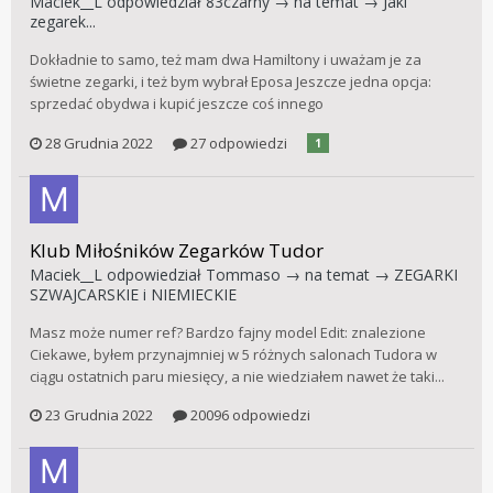
Maciek__L
odpowiedział
83czarny
→ na temat →
Jaki
zegarek...
Dokładnie to samo, też mam dwa Hamiltony i uważam je za
świetne zegarki, i też bym wybrał Eposa Jeszcze jedna opcja:
sprzedać obydwa i kupić jeszcze coś innego
28 Grudnia 2022
27 odpowiedzi
1
Klub Miłośników Zegarków Tudor
Maciek__L
odpowiedział
Tommaso
→ na temat →
ZEGARKI
SZWAJCARSKIE i NIEMIECKIE
Masz może numer ref? Bardzo fajny model Edit: znalezione
Ciekawe, byłem przynajmniej w 5 różnych salonach Tudora w
ciągu ostatnich paru miesięcy, a nie wiedziałem nawet że taki...
23 Grudnia 2022
20096 odpowiedzi