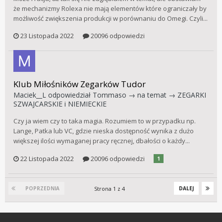
że mechanizmy Rolexa nie mają elementów które ograniczały by
możliwość zwiększenia produkcji w porównaniu do Omegi. Czyli...
23 Listopada 2022
20096 odpowiedzi
Klub Miłośników Zegarków Tudor
Maciek__L
odpowiedział
Tommaso
→ na temat →
ZEGARKI
SZWAJCARSKIE i NIEMIECKIE
Czy ja wiem czy to taka magia. Rozumiem to w przypadku np.
Lange, Patka lub VC, gdzie nieska dostępność wynika z dużo
większej ilości wymaganej pracy ręcznej, dbałości o każdy...
22 Listopada 2022
20096 odpowiedzi
1
Strona 1 z 4
POPRZEDNIA
DALEJ