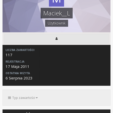
Maciek__L
Użytkownik
LICZBA ZAWARTOŚCI
117
REJESTRACJA
17 Maja 2011
OSTATNIA WIZYTA
6 Sierpnia 2023
Typ zawartości