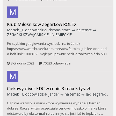
Klub Miłośników Zegarków ROLEX
Maciek__L
odpowiedział
chrono-craze
→ na temat →
ZEGARKI SZWAJCARSKIE i NIEMIECKIE
Po szybkim googlowaniu wychodzi na to że tak
https://www.watchuseek.com/threads/fs-rolex-jubilee-one-and-
a-half-link.5300816/ . Najlepiej pewnie będzie zadzwonić do AD i...
8 Grudnia 2022
70623 odpowiedzi
Ciekawy diver EDC w cenie 3 max 5 tys. zł
Maciek__L
odpowiedział
jender
→ na temat →
Jaki zegarek...
Ogólnie wszystkie marki które wymieniłeś wypadają bardzo
dobrze. Raczej w tym przedziale cenowym ciężko o markę która
odstawała by ekstermalnie od innych, a jeśli już to będzie to...