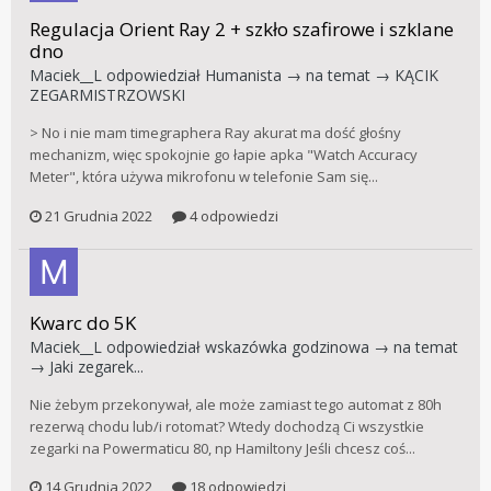
Regulacja Orient Ray 2 + szkło szafirowe i szklane
dno
Maciek__L
odpowiedział
Humanista
→ na temat →
KĄCIK
ZEGARMISTRZOWSKI
> No i nie mam timegraphera Ray akurat ma dość głośny
mechanizm, więc spokojnie go łapie apka "Watch Accuracy
Meter", która używa mikrofonu w telefonie Sam się...
21 Grudnia 2022
4 odpowiedzi
Kwarc do 5K
Maciek__L
odpowiedział
wskazówka godzinowa
→ na temat
→
Jaki zegarek...
Nie żebym przekonywał, ale może zamiast tego automat z 80h
rezerwą chodu lub/i rotomat? Wtedy dochodzą Ci wszystkie
zegarki na Powermaticu 80, np Hamiltony Jeśli chcesz coś...
14 Grudnia 2022
18 odpowiedzi