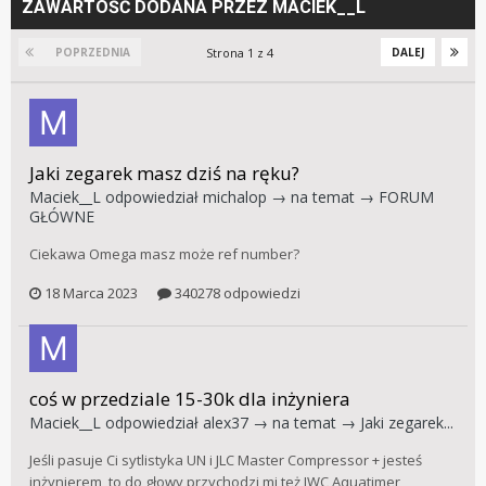
ZAWARTOŚĆ DODANA PRZEZ MACIEK__L
Strona 1 z 4
POPRZEDNIA
DALEJ
Jaki zegarek masz dziś na ręku?
Maciek__L
odpowiedział
michalop
→ na temat →
FORUM
GŁÓWNE
Ciekawa Omega masz może ref number?
18 Marca 2023
340278 odpowiedzi
coś w przedziale 15-30k dla inżyniera
Maciek__L
odpowiedział
alex37
→ na temat →
Jaki zegarek...
Jeśli pasuje Ci sytlistyka UN i JLC Master Compressor + jesteś
inżynierem, to do głowy przychodzi mi też IWC Aquatimer