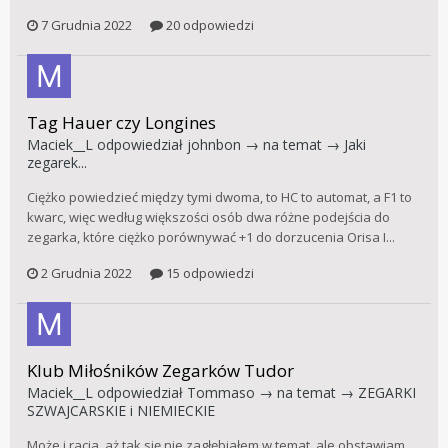
7 Grudnia 2022
20 odpowiedzi
Tag Hauer czy Longines
Maciek__L
odpowiedział
johnbon
→ na temat →
Jaki
zegarek...
Ciężko powiedzieć między tymi dwoma, to HC to automat, a F1 to
kwarc, więc według większości osób dwa różne podejścia do
zegarka, które ciężko porównywać +1 do dorzucenia Orisa I...
2 Grudnia 2022
15 odpowiedzi
Klub Miłośników Zegarków Tudor
Maciek__L
odpowiedział
Tommaso
→ na temat →
ZEGARKI
SZWAJCARSKIE i NIEMIECKIE
Może i racja, aż tak się nie zagłębiałem w temat, ale obstawiam