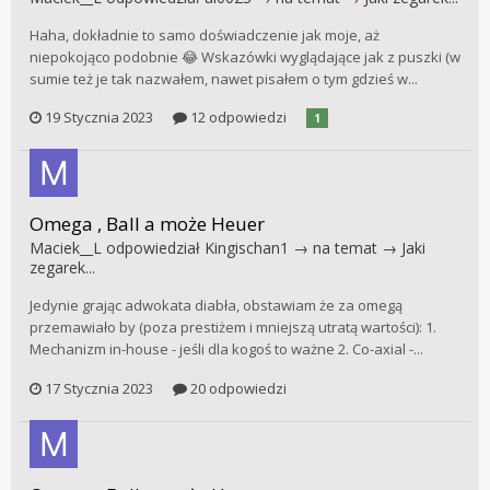
Haha, dokładnie to samo doświadczenie jak moje, aż
niepokojąco podobnie 😂 Wskazówki wyglądające jak z puszki (w
sumie też je tak nazwałem, nawet pisałem o tym gdzieś w...
19 Stycznia 2023
12 odpowiedzi
1
Omega , Ball a może Heuer
Maciek__L
odpowiedział
Kingischan1
→ na temat →
Jaki
zegarek...
Jedynie grając adwokata diabła, obstawiam że za omegą
przemawiało by (poza prestiżem i mniejszą utratą wartości): 1.
Mechanizm in-house - jeśli dla kogoś to ważne 2. Co-axial -...
17 Stycznia 2023
20 odpowiedzi