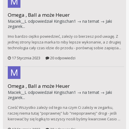
Omega , Ball a może Heuer
Maciek__L
odpowiedział
Kingischan1
→ na temat →
Jaki
zegarek...
Imo bardzo ciężko powiedzieć, zależy co bierzesz pod uwagę. Z
jednej strony lepsza marka to niby lepsze wykonanie, a z drugiej
technologia cały czas idzie do przodu - porównaj sobie zapięcia...
17 Stycznia 2023
20 odpowiedzi
Omega , Ball a może Heuer
Maciek__L
odpowiedział
Kingischan1
→ na temat →
Jaki
zegarek...
Cześć Wszystko zależy od tego na czym Ci zależy w zegarku,
raczej niema tutaj "poprawnej" lub "niepoprawnej" drogi - jeśli
kierować by się logiką to wszyscy nosili byśmy kwarcowe Casio ...