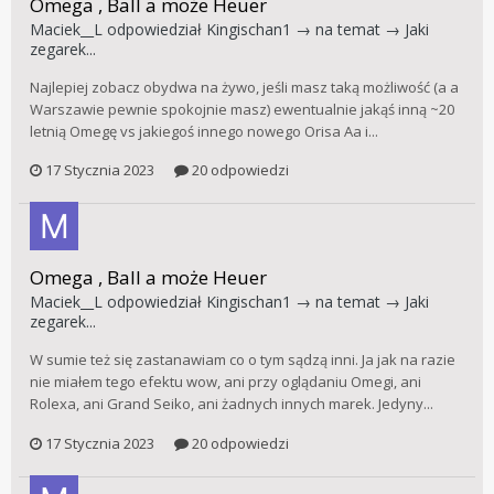
Omega , Ball a może Heuer
Maciek__L
odpowiedział
Kingischan1
→ na temat →
Jaki
zegarek...
Najlepiej zobacz obydwa na żywo, jeśli masz taką możliwość (a a
Warszawie pewnie spokojnie masz) ewentualnie jakąś inną ~20
letnią Omegę vs jakiegoś innego nowego Orisa Aa i...
17 Stycznia 2023
20 odpowiedzi
Omega , Ball a może Heuer
Maciek__L
odpowiedział
Kingischan1
→ na temat →
Jaki
zegarek...
W sumie też się zastanawiam co o tym sądzą inni. Ja jak na razie
nie miałem tego efektu wow, ani przy oglądaniu Omegi, ani
Rolexa, ani Grand Seiko, ani żadnych innych marek. Jedyny...
17 Stycznia 2023
20 odpowiedzi