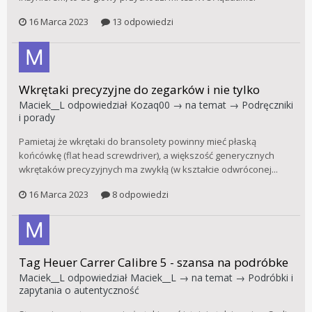
16 Marca 2023
13 odpowiedzi
Wkrętaki precyzyjne do zegarków i nie tylko
Maciek__L
odpowiedział
Kozaq00
→ na temat →
Podręczniki
i porady
Pamietaj że wkrętaki do bransolety powinny mieć płaską
końcówkę (flat head screwdriver), a większość generycznych
wkrętaków precyzyjnych ma zwykłą (w kształcie odwróconej...
16 Marca 2023
8 odpowiedzi
Tag Heuer Carrer Calibre 5 - szansa na podróbke
Maciek__L
odpowiedział
Maciek__L
→ na temat →
Podróbki i
zapytania o autentyczność