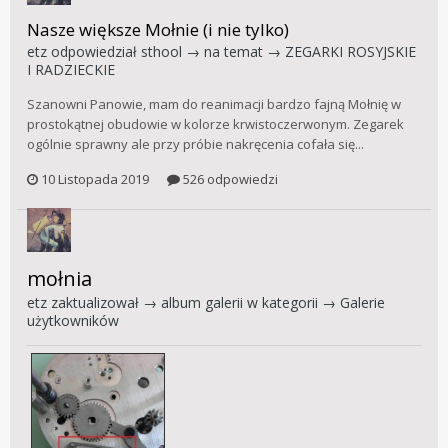
Nasze większe Mołnie (i nie tylko)
etz
odpowiedział
sthool
→ na temat →
ZEGARKI ROSYJSKIE
I RADZIECKIE
Szanowni Panowie, mam do reanimacji bardzo fajną Mołnię w
prostokątnej obudowie w kolorze krwistoczerwonym. Zegarek
ogólnie sprawny ale przy próbie nakręcenia cofała się...
10 Listopada 2019
526 odpowiedzi
mołnia
etz
zaktualizował → album galerii w kategorii →
Galerie
użytkowników