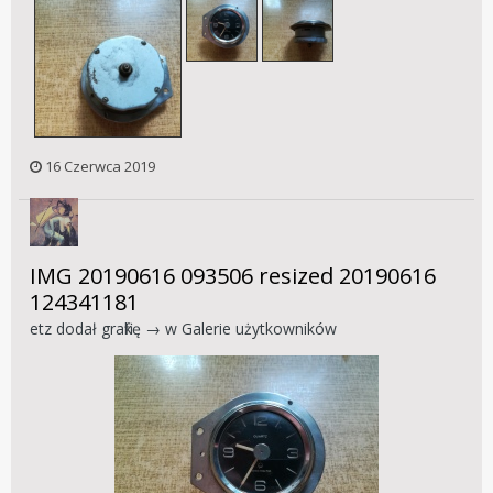
16 Czerwca 2019
IMG 20190616 093506 resized 20190616
124341181
etz
dodał grafikę → w
Galerie użytkowników