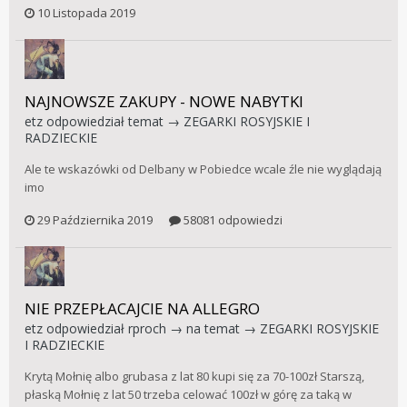
10 Listopada 2019
NAJNOWSZE ZAKUPY - NOWE NABYTKI
etz
odpowiedział temat →
ZEGARKI ROSYJSKIE I
RADZIECKIE
Ale te wskazówki od Delbany w Pobiedce wcale źle nie wyglądają
imo
29 Października 2019
58081 odpowiedzi
NIE PRZEPŁACAJCIE NA ALLEGRO
etz
odpowiedział
rproch
→ na temat →
ZEGARKI ROSYJSKIE
I RADZIECKIE
Krytą Mołnię albo grubasa z lat 80 kupi się za 70-100zł Starszą,
płaską Mołnię z lat 50 trzeba celować 100zł w górę za taką w