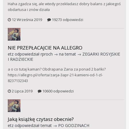
Haha zgadza się, ale wtedy przekładasz dobry balans z jakiegoś
obdartusa i znów działa
12 Września 2019
19273 odpowiedzi
NIE PRZEPŁACAJCIE NA ALLEGRO
etz
odpowiedział
rproch
→ na temat →
ZEGARKI ROSYJSKIE
I RADZIECKIE
a o co tutaj kaman? Obdrapana Zaria za ponad 2 bańki?
https://allegro.pl/oferta/zarja-3apr-21-kamieni-od-1-zl-
8237132343
2 Lipca 2019
10600 odpowiedzi
Jaką książkę czytasz obecnie?
etz
odpowiedział temat →
PO GODZINACH