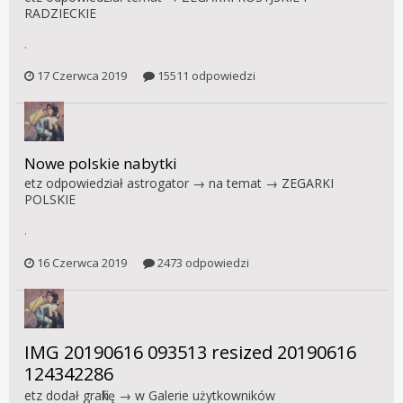
RADZIECKIE
.
17 Czerwca 2019
15511 odpowiedzi
Nowe polskie nabytki
etz
odpowiedział
astrogator
→ na temat →
ZEGARKI
POLSKIE
.
16 Czerwca 2019
2473 odpowiedzi
IMG 20190616 093513 resized 20190616
124342286
etz
dodał grafikę → w
Galerie użytkowników