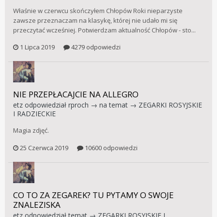
Właśnie w czerwcu skończyłem Chłopów Roki nieparzyste
zawsze przeznaczam na klasykę, której nie udało mi się
przeczytać wcześniej. Potwierdzam aktualność Chłopów - sto...
1 Lipca 2019
4279 odpowiedzi
NIE PRZEPŁACAJCIE NA ALLEGRO
etz
odpowiedział
rproch
→ na temat →
ZEGARKI ROSYJSKIE
I RADZIECKIE
Magia zdjęć.
25 Czerwca 2019
10600 odpowiedzi
CO TO ZA ZEGAREK? TU PYTAMY O SWOJE
ZNALEZISKA
etz
odpowiedział temat →
ZEGARKI ROSYJSKIE I