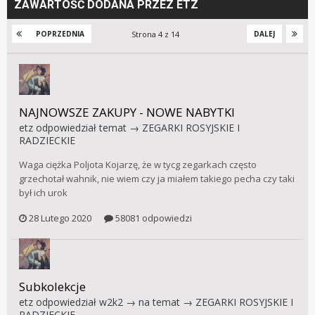
ZAWARTOŚĆ DODANA PRZEZ ETZ
Strona 4 z 14
POPRZEDNIA
DALEJ
NAJNOWSZE ZAKUPY - NOWE NABYTKI
etz
odpowiedział temat →
ZEGARKI ROSYJSKIE I
RADZIECKIE
Waga ciężka Poljota Kojarzę, że w tycg zegarkach często
grzechotał wahnik, nie wiem czy ja miałem takiego pecha czy taki
był ich urok
28 Lutego 2020
58081 odpowiedzi
Subkolekcje
etz
odpowiedział
w2k2
→ na temat →
ZEGARKI ROSYJSKIE I
RADZIECKIE