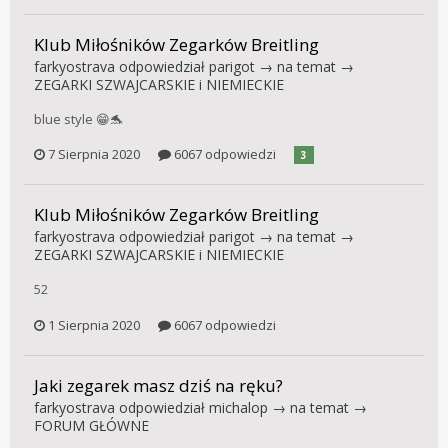
Klub Miłośników Zegarków Breitling
farkyostrava
odpowiedział
parigot
→ na temat →
ZEGARKI SZWAJCARSKIE i NIEMIECKIE
blue style 😁🐬
7 Sierpnia 2020
6067 odpowiedzi
3
Klub Miłośników Zegarków Breitling
farkyostrava
odpowiedział
parigot
→ na temat →
ZEGARKI SZWAJCARSKIE i NIEMIECKIE
52
1 Sierpnia 2020
6067 odpowiedzi
Jaki zegarek masz dziś na ręku?
farkyostrava
odpowiedział
michalop
→ na temat →
FORUM GŁÓWNE