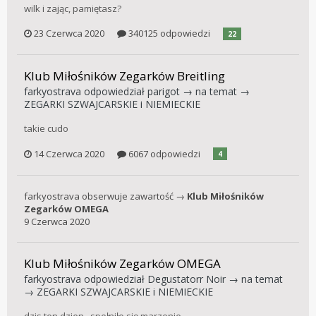
wilk i zając, pamiętasz?
23 Czerwca 2020
340125 odpowiedzi
22
Klub Miłośników Zegarków Breitling
farkyostrava
odpowiedział
parigot
→ na temat →
ZEGARKI SZWAJCARSKIE i NIEMIECKIE
takie cudo
14 Czerwca 2020
6067 odpowiedzi
4
farkyostrava
obserwuje zawartość →
Klub Miłośników
Zegarków OMEGA
9 Czerwca 2020
Klub Miłośników Zegarków OMEGA
farkyostrava
odpowiedział
Degustatorr Noir
→ na temat
→
ZEGARKI SZWAJCARSKIE i NIEMIECKIE
dzis ten dzien.. spełniło się marzenie...