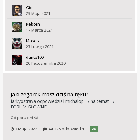
Gio
23 Maja 2021
Reborn
17 Marca 2021
Maserati
23 Lutego 2021
dante100
20 Października 2020
Jaki zegarek masz dziś na ręku?
farkyostrava
odpowiedział
michalop
→ na temat →
FORUM GŁÓWNE
Od paru dni 😁
7 Maja 2022
340125 odpowiedzi
26