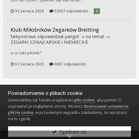
9 Czerwca 2020
53567 odpowiedzi
1
Klub Miłośników Zegarków Breitling
farkyostrava
odpowiedział
parigot
→ na temat →
ZEGARKI SZWAJCARSKIE i NIEMIECKIE
a co taki pilotek?
6 Czerwca 2020
6067 odpowiedzi
Powiadomienie o plikach cookie
Język
Styl
Polityka prywatności
Kontakt
Umieściliśmy na Twoim urządzeniu
pliki cookie
, aby pomóc Ci
Klub Miłośników Zegarów i Zegarków
usprawnić przeglądanie strony. Możesz
dostosować ustawienia
Powered by Invision Community
plików cookie
, w przeciwnym wypadku zakładamy, że wyrażasz
na to zgodę.
Zgadzam się.