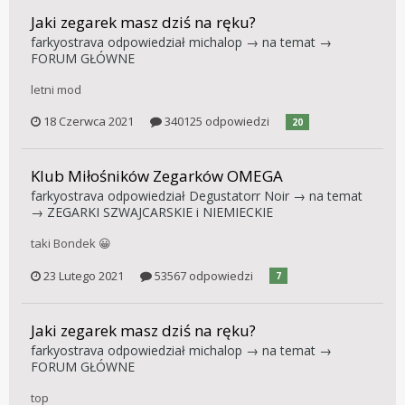
Jaki zegarek masz dziś na ręku?
farkyostrava
odpowiedział
michalop
→ na temat →
FORUM GŁÓWNE
letni mod
18 Czerwca 2021
340125 odpowiedzi
20
Klub Miłośników Zegarków OMEGA
farkyostrava
odpowiedział
Degustatorr Noir
→ na temat
→
ZEGARKI SZWAJCARSKIE i NIEMIECKIE
taki Bondek 😀
23 Lutego 2021
53567 odpowiedzi
7
Jaki zegarek masz dziś na ręku?
farkyostrava
odpowiedział
michalop
→ na temat →
FORUM GŁÓWNE
top