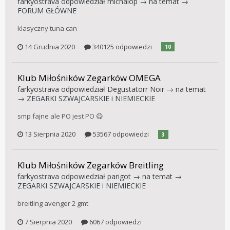
farkyostrava
odpowiedział
michalop
→ na temat →
FORUM GŁÓWNE
klasyczny tuna can
14 Grudnia 2020
340125 odpowiedzi
10
Klub Miłośników Zegarków OMEGA
farkyostrava
odpowiedział
Degustatorr Noir
→ na temat
→
ZEGARKI SZWAJCARSKIE i NIEMIECKIE
smp fajne ale PO jest PO 😋
13 Sierpnia 2020
53567 odpowiedzi
3
Klub Miłośników Zegarków Breitling
farkyostrava
odpowiedział
parigot
→ na temat →
ZEGARKI SZWAJCARSKIE i NIEMIECKIE
breitling avenger 2 gmt
7 Sierpnia 2020
6067 odpowiedzi