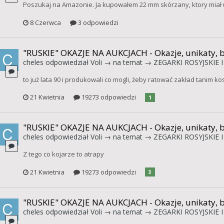
Poszukaj na Amazonie. Ja kupowałem 22 mm skórzany, ktory miał u
8 Czerwca
3 odpowiedzi
"RUSKIE" OKAZJE NA AUKCJACH - Okazje, unikaty, 
cheles
odpowiedział
Voli
→ na temat →
ZEGARKI ROSYJSKIE I
to już lata 90 i produkowali co mogli, żeby ratować zakład tanim 
21 Kwietnia
19273 odpowiedzi
1
"RUSKIE" OKAZJE NA AUKCJACH - Okazje, unikaty, 
cheles
odpowiedział
Voli
→ na temat →
ZEGARKI ROSYJSKIE I
Z tego co kojarze to atrapy
21 Kwietnia
19273 odpowiedzi
3
"RUSKIE" OKAZJE NA AUKCJACH - Okazje, unikaty, 
cheles
odpowiedział
Voli
→ na temat →
ZEGARKI ROSYJSKIE I