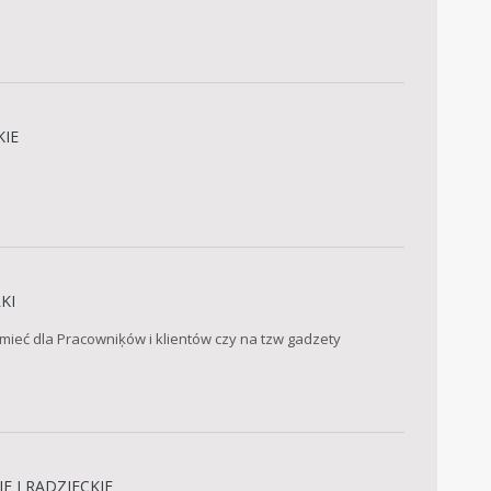
KIE
KI
mieć dla Pracowniķów i klientów czy na tzw gadzety
E I RADZIECKIE