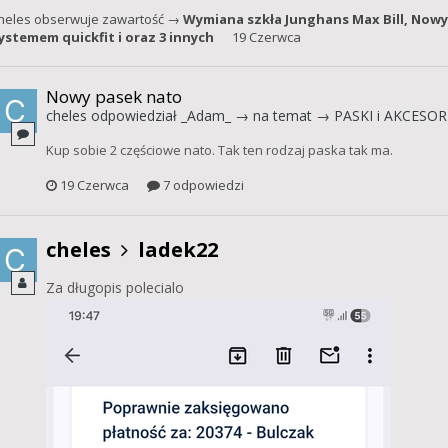
heles
obserwuje zawartość →
Wymiana szkła Junghans Max Bill
,
Nowy
ystemem quickfit
i oraz 3 innych
19 Czerwca
Nowy pasek nato
cheles
odpowiedział
_Adam_
→ na temat →
PASKI i AKCESO
Kup sobie 2 częściowe nato. Tak ten rodzaj paska tak ma.
19 Czerwca
7 odpowiedzi
cheles
ladek22
Za długopis polecialo