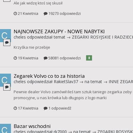
Ale jak widzę ktoś się skusił
21 Kwietnia
19273 odpowiedzi
NAJNOWSZE ZAKUPY - NOWE NABYTKI
cheles
odpowiedział temat →
ZEGARKI ROSYJSKIE I RADZIEC
Krzyśka nie przebije
19 Kwietnia
58081 odpowiedzi
8
Zegarek Volvo co to za historia
cheles
odpowiedział
RakietSlav37
→ na temat →
INNE ZEGAR
Pewnie dealer Volvo zamówił ileś tam sztuk taniego zegarka zeby 
promocyjne, u nas krówka lub długopis z logo marki
17 Kwietnia
1 odpowiedź
Bazar wschodni
cheles
odpowiedział
rk7000
→ na temat →
ZEGARKI ROSYJSKI