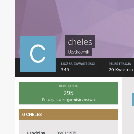
cheles
Użytkownik
LICZBA ZAWARTOŚCI
REJESTRACJA
345
20 Kwietnia
REPUTACJA
295
Entuzjasta zegarmistrzostwa
O CHELES
Urodziny
06/01/1975