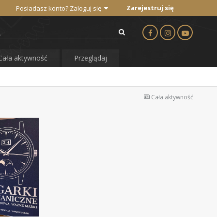
Zarejestruj się
Posiadasz konto? Zaloguj się
Cała aktywność
Przeglądaj
Cała aktywność