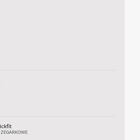
E
ckfit
A ZEGARKOWE