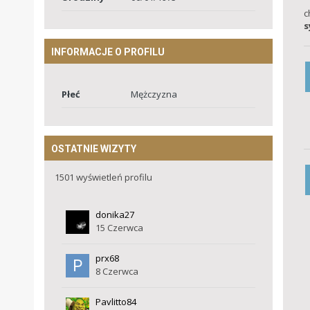
c
s
INFORMACJE O PROFILU
Płeć
Mężczyzna
OSTATNIE WIZYTY
1501 wyświetleń profilu
donika27
15 Czerwca
prx68
8 Czerwca
Pavlitto84