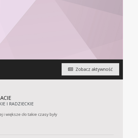
Zobacz aktywność
ACIE
IE I RADZIECKIE
 i większe cło takie czasy były