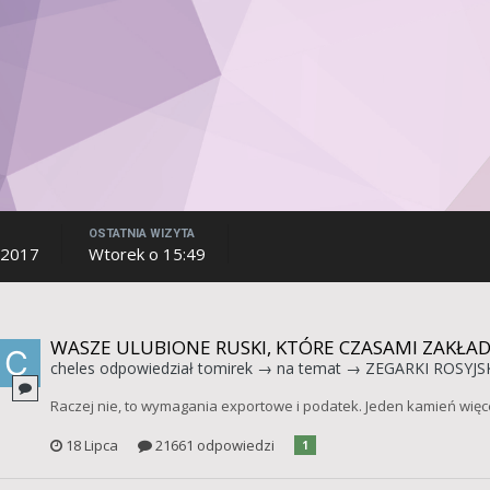
OSTATNIA WIZYTA
 2017
Wtorek o 15:49
WASZE ULUBIONE RUSKI, KTÓRE CZASAMI ZAKŁAD
cheles
odpowiedział
tomirek
→ na temat →
ZEGARKI ROSYJSK
Raczej nie, to wymagania exportowe i podatek. Jeden kamień więcej
18 Lipca
21661 odpowiedzi
1