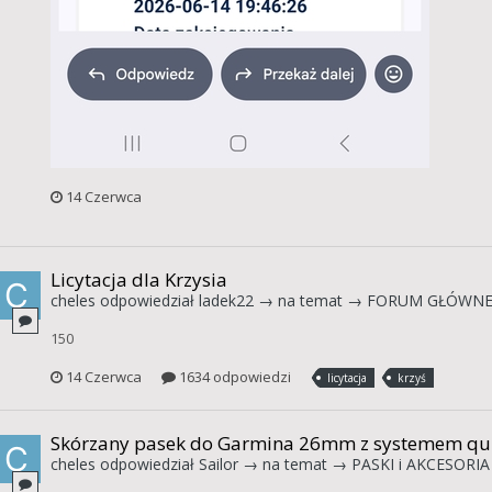
14 Czerwca
Licytacja dla Krzysia
cheles
odpowiedział
ladek22
→ na temat →
FORUM GŁÓWN
150
14 Czerwca
1634 odpowiedzi
licytacja
krzyś
Skórzany pasek do Garmina 26mm z systemem qui
cheles
odpowiedział
Sailor
→ na temat →
PASKI i AKCESORI