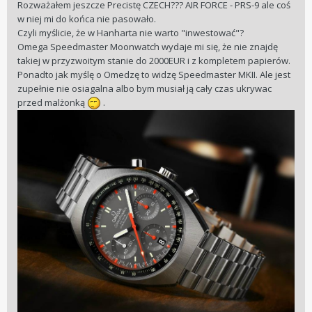
Rozważałem jeszcze Precistę CZECH??? AIR FORCE - PRS-9 ale coś
w niej mi do końca nie pasowało.
Czyli myślicie, że w Hanharta nie warto "inwestować"?
Omega Speedmaster Moonwatch wydaje mi się, że nie znajdę
takiej w przyzwoitym stanie do 2000EUR i z kompletem papierów.
Ponadto jak myślę o Omedzę to widzę Speedmaster MKII. Ale jest
zupełnie nie osiagalna albo bym musiał ją cały czas ukrywac
przed malżonką
.