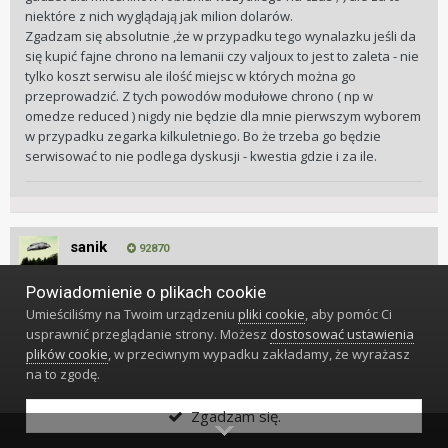
niektóre z nich wyglądają jak milion dolarów.
Zgadzam się absolutnie ,że w przypadku tego wynalazku jeśli da
się kupić fajne chrono na lemanii czy valjoux to jest to zaleta - nie
tylko koszt serwisu ale ilość miejsc w których można go
przeprowadzić. Z tych powodów modułowe chrono ( np w
omedze reduced ) nigdy nie będzie dla mnie pierwszym wyborem
w przypadku zegarka kilkuletniego. Bo że trzeba go będzie
serwisować to nie podlega dyskusji - kwestia gdzie i za ile.
sanik
92870
Powiadomienie o plikach cookie
Napisano
7 Kwietnia 2015
Umieściliśmy na Twoim urządzeniu
pliki cookie
, aby pomóc Ci
#20
usprawnić przeglądanie strony. Możesz
dostosować ustawienia
plików cookie
, w przeciwnym wypadku zakładamy, że wyrażasz
Czy zakup na zagranicznych portalach/forach nie jest obarczony
na to zgodę.
ryzykiem dodatkowych opłat celno-vatowskich?
Zgadzam się.
Licytowane kwoty są często niższe od tych u nas, ale dochodzi