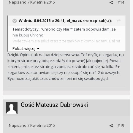
Napisano
7 Kwietnia 2015
#14
W dniu 6.04.2015 o 20:41, el_mazurro napisał(-a):
Temat dotyczy, "Chrono czy Nie?" zatem odpowiadam, ze
nie kupuj Chrono.
Wyleczyłem sie jakiś czas z zegarków z kompilacjami. Dał mi
tez do myślenia zegarmistrz u TW Strojnego.
Pokaż więcej
Po pierwsze wytrzymałość. Większa ilośc kompilacji to
Dzięki. Opinia jak najbardziej sensowna. Też myślę o zegarku, na
większa szansa na uszkodzenie.
którym stracę przy odsprzedaży (to pewne) jak najmniej. Powoli
Po drugie ceny serwisu. Sam przegląd mojego Chrono
zmienia mi się też strategia zamiast rozdrabniać się na kilka 5+
Longines Master Collection to 350 zł. Juz nie mowię o
zegarków zastanawiam się czy nie skupić się na 1-2 droższych.
częściach. Było podejrzenie konieczności wymiany tarczy
Być może za jakiś czas zmów zmieni mi się śwaitopogląd.
daty - koszt ok 200pln.
Po trzecie IMHO z Chrono sie nie korzysta, zatem to tylko
wygląd.
Zegarmistrz radził kupować woły robocze Seiko, ETA2824,
Gość Mateusz Dąbrowski
prostego Unitasa - wytrzymalsze a i koszty niższe.
Oczywiście zaraz bedą głosy, ze jesli kupujesz zegarek za
9k to stać Cie i na remont.
Napisano
7 Kwietnia 2015
#15
Cena rynkowa mojego Longinesa (mocno zawyżona przez