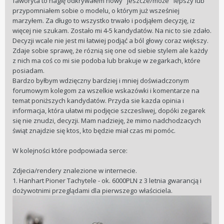
faworyta to naglę odkrywałem nowy "jeszcze/może" lepszy lub
przypomniałem sobie o modelu, o którym już wsześniej
marzyłem. Za długo to wszystko trwało i podjąłem decyzję, iz
więcej nie szukam. Zostało mi 4-5 kandydatów. Na nic to sie zdało.
Decyzji wcale nie jest mi łatwiej podjąć a ból głowy coraz większy.
Zdaje sobie sprawę, że róznią się one od siebie stylem ale każdy
z nich ma coś co mi sie podoba lub brakuje w zegarkach, które
posiadam.
Bardzo byłbym wdzięczny bardziej i mniej doświadczonym
forumowym kolegom za wszelkie wskazówki i komentarze na
temat poniższych kandydatów. Przyda sie kazda opinia i
informacja, która ułatwi mi podjęcie szczesliwej, dopóki zegarek
się nie znudzi, decyzji. Mam nadzieję, że mimo nadchodzacych
świąt znajdzie się ktos, kto będzie miał czas mi pomóc.
W kolejności które podpowiada serce:
Zdjecia/rendery znalezione w internecie.
1. Hanhart Pioner Tachytele - ok. 6000PLN z 3 letnia gwarancją i
dożywotnimi przeglądami dla pierwszego właściciela.