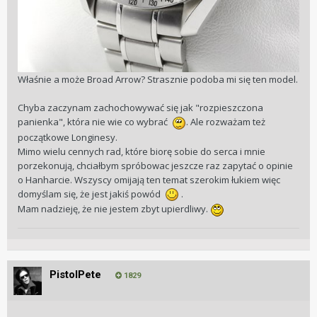
Właśnie a może Broad Arrow? Strasznie podoba mi się ten model.
Chyba zaczynam zachochowywać się jak "rozpieszczona
panienka", która nie wie co wybrać
. Ale rozważam też
początkowe Longinesy.
Mimo wielu cennych rad, które biorę sobie do serca i mnie
porzekonują, chciałbym spróbowac jeszcze raz zapytać o opinie
o Hanharcie. Wszyscy omijają ten temat szerokim łukiem więc
domyślam się, że jest jakiś powód
.
Mam nadzieję, że nie jestem zbyt upierdliwy.
PistolPete
1829