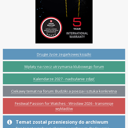
Drugie życie zegarkowej książki
Wpłaty na rzecz utrzymania klubowego forum
Kalendarze 2027 - nadsyłanie zdjęć
Ciekawy temat na forum: Budziki a poezja i sztuka konkretna
Festiwal Passion for Watches - Wrocław 2026 - transmisje
wykładów
Temat został przeniesiony do archiwum