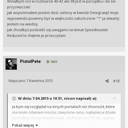
Wolałbym coś w rozmiarze 40-42 ale 38 jest w porządku i da sie
przyzwyczaić.
Jak wspomniałem jestem dośc zielony w kwestii Omegi więć moje
wypowiedzi powinny być w większości zakończone "?" ja otwarty
jestem na wiedzę.
Jak chciałbyś podzielić się uwagami na temat Speedmaster
Reduced to chętnie je przeczytam.
PistolPete
1829
Napisano
7 Kwietnia 2015
#18
W dniu 7.04.2015 o 10:51, nicon napisał(-a):
Ja bym się rozglądał na innych portalach niż chrono24, które
ma moim zdaniem mocno zawyżone ceny, najlepiej w dziale
sprzedaży forum Watchuseek, uhrforum czy TZ-UK i aukcje
ebay. Myślę że spokojnie da radę znaleźć Moonwatcha z
Pokaż więcej