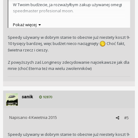
W Twoim budżecie, ja rozważyłbym zakup używanej omegi
speedmaster profesional moon.
a z tych powyżej wybrałbym 2 lub 3. 2 to nawiązanie do
Pokaż więcej
klasyki longina, a 3 jest po prostu piękna.
Speedy używany w dobrym stanie to obecnie już niestety koszt 9-
10 tysięcy bardziej, więc budżet nieco naciągnięty
Choć fakt,
świetna rzecz i cieszy.
Z powyższych zaś Longinesy zdecydowanie najciekawsze jak dla
mnie (choć Eterna też ma wielu zwolenników)
sanik
92870
Napisano
4 Kwietnia 2015
#5
Speedy używany w dobrym stanie to obecnie już niestety koszt 9-