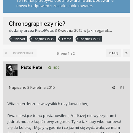
Ten temat przebywa obecnie w archiwum. Dodawanie
nowych odpowiedzi zostało zablokowane.
Chronograph czy nie?
dodany przez
PistolPete
,
3 Kwietnia 2015
w
Jaki zegarek...
Hanhart
Longines 1935
Eterna
Longines 1973
Strona 1 z 2
POPRZEDNIA
DALEJ
PistolPete
1829
Napisano
3 Kwietnia 2015
#1
Witam serdecznie wszystkich uzytkowników,
Dwa miesiące temu postanowiłem, że dłużej nie wytrzymam i
jednak musze kupić nowy zegarek. Tylko taki aby wkompnował
się do kolekcji. Mijały tygodnie i co już mi się wydawało, że mam