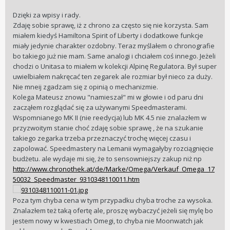
Dzięki za wpisy i rady.
Zdaję sobie sprawę, iż z chrono za często się nie korzysta. Sam
miałem kiedyś Hamiltona Spirit of Liberty i dodatkowe funkcje
miały jedynie charakter ozdobny. Teraz myślałem o chronografie
bo takiego już nie mam. Same analogi i chciałem coś innego. Jeżeli
chodzi o Unitasa to miałem w kolekcji Alpinę Regulatora. Był super
uwielbiałem nakręcać ten zegarek ale rozmiar był nieco za duży.
Nie mneij zgadzam się z opinią o mechanizmie.
Kolega Mateusz znowu "namieszał" mi w głowie i od paru dni
zacząłem rozglądać się za używanymi Speedmasterami.
Wspomnianego MK II (nie reedycja) lub MK 4.5 nie znalazłem w
przyzwoitym stanie choć zdaję sobie sprawę , że na szukanie
takiego zegarka trzeba przeznaczyć trochę więcej czasu i
zapolować. Speedmastery na Lemanii wymagałyby rozciągnięcie
budżetu. ale wydaje mi się, że to sensowniejszy zakup niż np
http://www.chronothek.at/de/Marke/Omega/Verkauf_Omega_17
50032_Speedmaster_9310348110011.htm
Poza tym chyba cena w tym przypadku chyba troche za wysoka.
Znalazłem też taką ofertę ale, proszę wybaczyć jeżeli się mylę bo
jestem nowy w kwestiach Omegi, to chyba nie Moonwatch jak