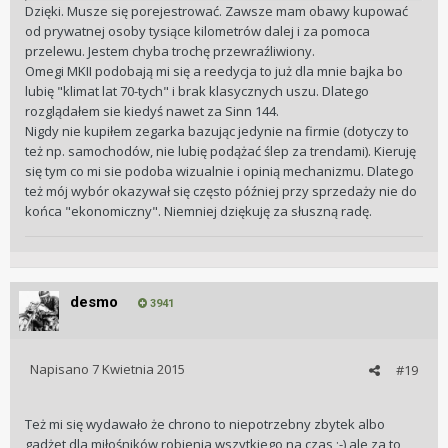
dokumentami do kwoty 2000 euro, ale trzeba trochę
Dzięki. Musze się porejestrować. Zawsze mam obawy kupować
zapolować na w/w forach. Natomiast MK II znajdziesz
od prywatnej osoby tysiące kilometrów dalej i za pomoca
jeszcze taniej bez większych problemów. Pytanie czy
przelewu. Jestem chyba trochę przewraźliwiony.
faktycznie te zegarki Ci się podobają, bo to że jest to Omega
Omegi MKII podobają mi się a reedycja to już dla mnie bajka bo
nie powinno być decydującym czynnikiem.Dzięki.
lubię "klimat lat 70-tych" i brak klasycznych uszu. Dlatego
rozglądałem sie kiedyś nawet za Sinn 144.
Nigdy nie kupiłem zegarka bazując jedynie na firmie (dotyczy to
też np. samochodów, nie lubię podążać ślep za trendami). Kieruję
się tym co mi sie podoba wizualnie i opinią mechanizmu. Dlatego
też mój wybór okazywał się często później przy sprzedaży nie do
końca "ekonomiczny". Niemniej dziękuję za słuszną radę.
desmo
3941
Napisano
7 Kwietnia 2015
#19
Też mi się wydawało że chrono to niepotrzebny zbytek albo
gadżet dla miłośników robienia wszytkiego na czas ;-) ale za to