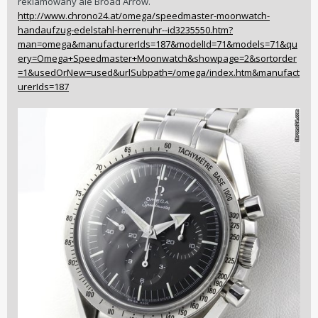
reklamowany ale Broad Arrow.
http://www.chrono24.at/omega/speedmaster-moonwatch-
handaufzug-edelstahl-herrenuhr--id3235550.htm?
man=omega&manufacturerIds=187&modelId=71&models=71&qu
ery=Omega+Speedmaster+Moonwatch&showpage=2&sortorder
=1&usedOrNew=used&urlSubpath=/omega/index.htm&manufact
urerIds=187