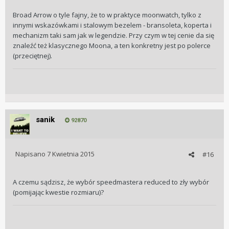
PL dystrybucje) to 8k. Na rynku wtórnym 4k. Zatem juz tak
Broad Arrow o tyle fajny, że to w praktyce moonwatch, tylko z
kolorowo to nie wyglada.
innymi wskazówkami i stalowym bezelem - bransoleta, koperta i
mechanizm taki sam jak w legendzie. Przy czym w tej cenie da się
To moja opinia. Ja teraz celuje w proste i pewne
znaleźć też klasycznego Moona, a ten konkretny jest po polerce
mechanizmy ale rownież nie kupuje zegarków powyżej 3k,
(przeciętnej).
co tez moze rzutować na moja opinie.
Pzdr
sanik
92870
Napisano
7 Kwietnia 2015
#16
A czemu sądzisz, że wybór speedmastera reduced to zły wybór
(pomijając kwestie rozmiaru)?