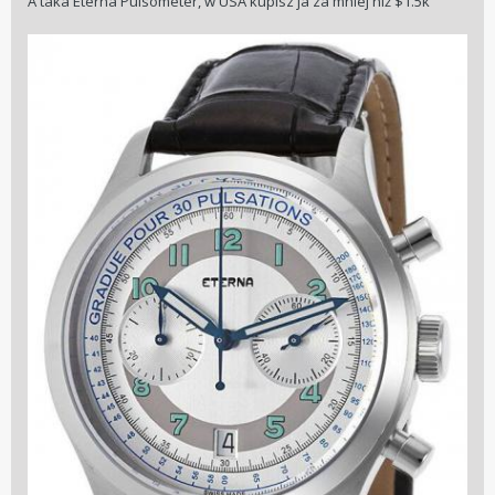
A taka Eterna Pulsometer, w USA kupisz ja za mniej niż $1.5k