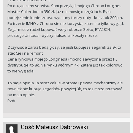
Po drugie ceny serwisu. Sam przegląd mojego Chrono Longines
Master Collection to 350 zł. Juz nie mowię o częściach. Było
podejrzenie konieczności wymiany tarczy daty - koszt ok 200pln.
Po trzecie IMHO z Chrono sie nie korzysta, zatem to tylko wygląd.
Zegarmistrz radził kupować woły robocze Seiko, ETA2824,
prostego Unitasa - wytrzymalsze a i koszty niższe.
Oczywiście zaraz bedą głosy, ze jesli kupujesz zegarek za 9k to
stać Cie i na remont.
Cena rynkowa mojego Longinesa (mocno zawyżona przez PL
dystrybucje) to 8k. Na rynku wtórnym 4k. Zatem juz tak kolorowo
to nie wyglada.
To moja opinia. Ja teraz celuje w proste i pewne mechanizmy ale
rownież nie kupuje zegarków powyżej 3k, co tez moze rzutować
na moja opinie.
Pzdr
Gość Mateusz Dąbrowski