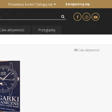
Zarejestruj się
Posiadasz konto? Zaloguj się
Cała aktywność
Przeglądaj
Cała aktywność