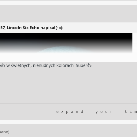
:57,
Lincoln Six Echo
napisał(-a):
o
w świetnych, nienudnych kolorach! Super
👍
👍
e x p a n d y o u r t i m
wane)