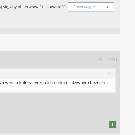
j się, aby obserwować tę zawartość
Obserwujący
41
#1351
wa wersja kolorystyczna ich nurka ( z dziwnym bezelem,
1