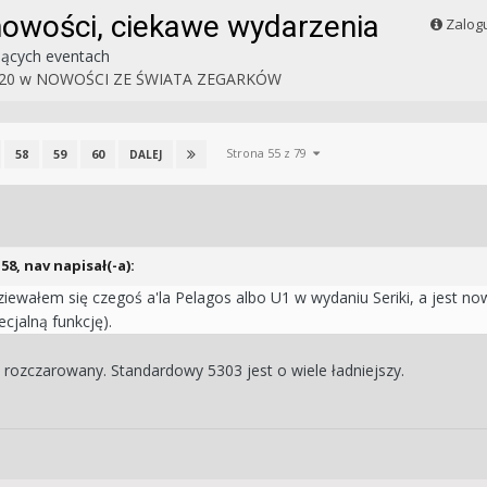
nowości, ciekawe wydarzenia
Zalogu
jących eventach
20
w
NOWOŚCI ZE ŚWIATA ZEGARKÓW
Strona 55 z 79
58
59
60
DALEJ
:58,
nav
napisał(-a):
iewałem się czegoś a'la Pelagos albo U1 w wydaniu Seriki, a jest no
cjalną funkcję).
ę rozczarowany. Standardowy 5303 jest o wiele ładniejszy.