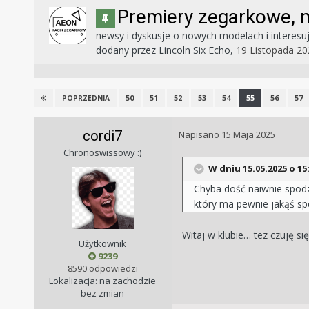
Premiery zegarkowe, 
newsy i dyskusje o nowych modelach i interesu
dodany przez
Lincoln Six Echo
,
19 Listopada 20
50
51
52
53
54
55
56
57
POPRZEDNIA
cordi7
Napisano
15 Maja 2025
Chronoswissowy :)
W dniu 15.05.2025 o 15
Chyba dość naiwnie spodz
który ma pewnie jakąś spe
Witaj w klubie… tez czuję si
Użytkownik
9239
8590 odpowiedzi
Lokalizacja: na zachodzie
bez zmian