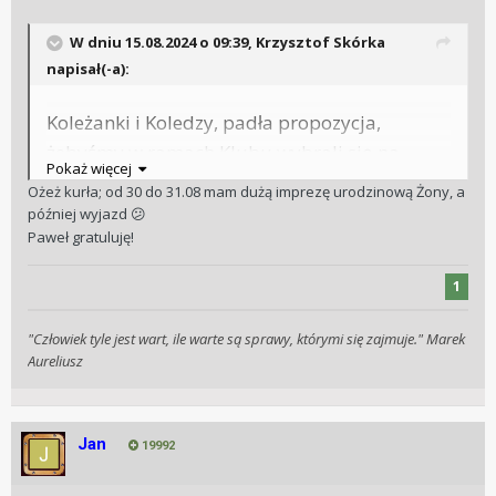
W dniu 15.08.2024 o 09:39,
Krzysztof Skórka
napisał(-a):
Koleżanki i Koledzy, padła propozycja,
żebyśmy w ramach Klubu wybrali się na
Pokaż więcej
Geneva Watch Days. Ponieważ jeden z
Ożeż kurła; od 30 do 31.08 mam dużą imprezę urodzinową Żony, a
Członków Stowarzyszenia -
- jest
@SzefSzefow
później wyjazd
😕
Paweł gratuluję!
zawodowo blisko branży, a dodatkowo został
niedawno Head of Product Strategy and
1
Brand Development w Lederer Timepieces
(przy okazji - serdeczne gratulacje!), to ma
"Człowiek tyle jest wart, ile warte są sprawy, którymi się zajmuje." Marek
możliwość wprowadzenia nas za kulisy i
Aureliusz
umówienia spotkań z najlepszymi
manufakturami. Wisienką na torcie będzie
Jan
(już wstępnie umówione na sobotę 31.08)
19992
spotkanie z właśnie Bernhardem Ledererem.