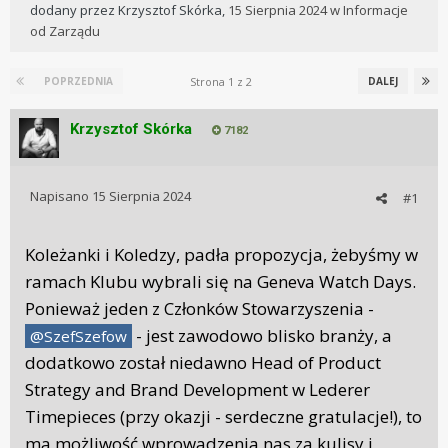
dodany przez
Krzysztof Skórka
,
15 Sierpnia 2024
w
Informacje
od Zarządu
Strona 1 z 2
POPRZEDNIA
DALEJ
Krzysztof Skórka
7182
Napisano
15 Sierpnia 2024
#1
Koleżanki i Koledzy, padła propozycja, żebyśmy w
ramach Klubu wybrali się na Geneva Watch Days.
Ponieważ jeden z Członków Stowarzyszenia -
- jest zawodowo blisko branży, a
@SzefSzefow
dodatkowo został niedawno Head of Product
Strategy and Brand Development w Lederer
Timepieces (przy okazji - serdeczne gratulacje!), to
ma możliwość wprowadzenia nas za kulisy i