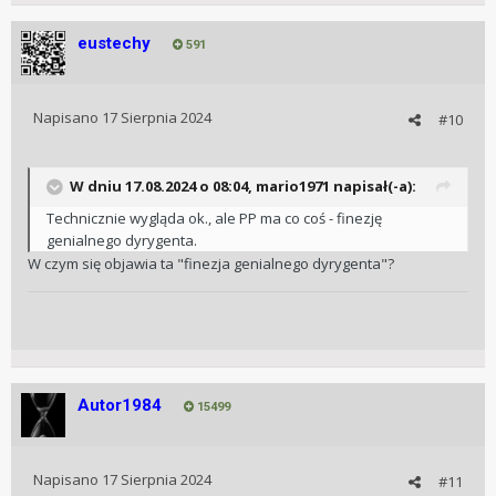
Zegarki beda posiadac certyfikaty z trzech obserwatoriow:
Glashütte, Besançon i Genewy i w gratisie cosc
😉
eustechy
591
na subtarczy znajda sie koordynaty geograficzne kazdego
z ww obserwatoriow
Napisano
17 Sierpnia 2024
#10
limitka 8 sztuk
W dniu 17.08.2024 o 08:04,
mario1971
napisał(-a):
Dziekuje. Szansa na GPHG jakas jest.
Technicznie wygląda ok., ale PP ma co coś - finezję
widze, ze go narysowales na podstawie zdjecia
genialnego dyrygenta.
opublikowanego na stronie Grand Prix
😉
W czym się objawia ta "finezja genialnego dyrygenta"?
Autor1984
15499
Napisano
17 Sierpnia 2024
#11