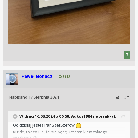
7
Paweł Bohacz
3142
Napisano
17 Sierpnia 2024
#7
W dniu 16.08.2024 o 06:50,
Autor1984
napisał(-a):
Od dzisiaj jesteś PanSzefSzefów
Kurde, tak żałuję, że nie będę uczestnikiem takiego
spotkania