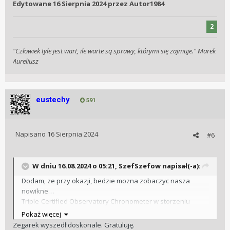
Edytowane
16 Sierpnia 2024
przez Autor1984
Mysle, ze to okazja, ktora moze sie nie powtorzyc
😉
2
Dodam, ze przy okazji, bedzie mozna zobaczyc nasza
nowikne…
"Człowiek tyle jest wart, ile warte są sprawy, którymi się zajmuje." Marek
Triple-Certified Observatory Chronometer w storzeniu
Aureliusz
ktorego mialem swoj wklad
😉
eustechy
591
Napisano
16 Sierpnia 2024
#6
W dniu 16.08.2024 o 05:21,
SzefSzefow
napisał(-a):
Dodam, ze przy okazji, bedzie mozna zobaczyc nasza
nowikne…
Triple-Certified Observatory Chronometer w storzeniu
ktorego mialem swoj wklad
😉
Pokaż więcej
Zegarek wyszedł doskonale. Gratuluję.