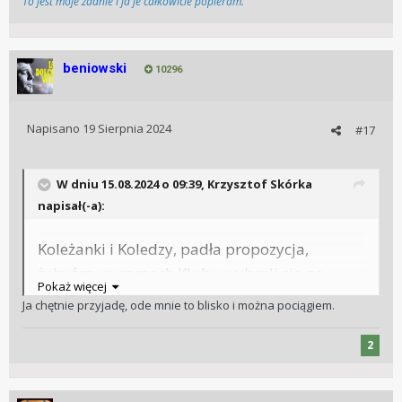
To jest moje zdanie i ja je całkowicie popieram.
beniowski
10296
Napisano
19 Sierpnia 2024
#17
W dniu 15.08.2024 o 09:39,
Krzysztof Skórka
napisał(-a):
Koleżanki i Koledzy, padła propozycja,
żebyśmy w ramach Klubu wybrali się na
Pokaż więcej
Geneva Watch Days. Ponieważ jeden z
Ja chętnie przyjadę, ode mnie to blisko i można pociągiem.
Członków Stowarzyszenia -
- jest
@SzefSzefow
zawodowo blisko branży, a dodatkowo został
2
niedawno Head of Product Strategy and
Brand Development w Lederer Timepieces