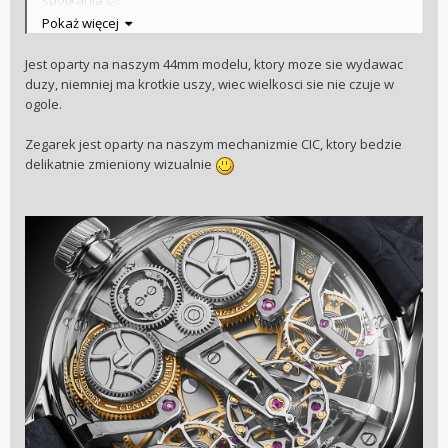
😕
BTW spory dosyć, ale tarcza mnie kupiła. Masz jakieś fotki
Pokaż więcej
"tyłka"?
On jest limitowany do 20szt.?
Jest oparty na naszym 44mm modelu, ktory moze sie wydawac
duzy, niemniej ma krotkie uszy, wiec wielkosci sie nie czuje w
ogole.
Zegarek jest oparty na naszym mechanizmie CIC, ktory bedzie
delikatnie zmieniony wizualnie