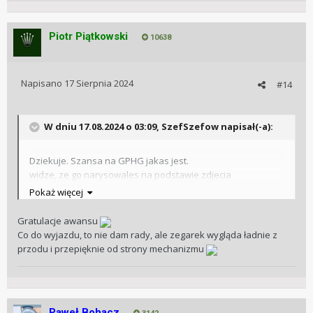
Piotr Piątkowski
10638
Napisano
17 Sierpnia 2024
#14
W dniu 17.08.2024 o 03:09,
SzefSzefow
napisał(-a):
Dziekuje. Szansa na GPHG jakas jest.
widze, ze go narysowales na podstawie zdjecia
opublikowanego na stronie Grand Prix
Pokaż więcej
Gratulacje awansu
Co do wyjazdu, to nie dam rady, ale zegarek wygląda ładnie z
przodu i przepięknie od strony mechanizmu
Paweł Bohacz