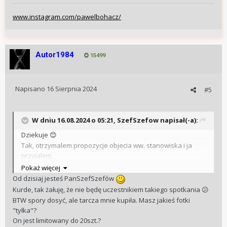
www.instagram.com/pawelbohacz/
Autor1984
15499
Napisano
16 Sierpnia 2024
#5
W dniu 16.08.2024 o 05:21,
SzefSzefow
napisał(-a):
Dziekuje
😊
Tak, otrzymalem propozycje objecia ww. stanowiska i ja
przyjalem.
Pokaż więcej
W zwiazku z tym, ze jako marka Lederer bedziemy
Od dzisiaj jesteś PanSzefSzefów
uczestniczyc w Geneva Watch Days, mam okazje
Kurde, tak żałuję, że nie będę uczestnikiem takiego spotkania
😕
zorganizowac przywatne spotkanie z samym Bernhardem
BTW spory dosyć, ale tarcza mnie kupiła. Masz jakieś fotki
Ledererem, ale tez moze z kilkoma innymi markami /
"tyłka"?
Tworcami.
On jest limitowany do 20szt.?