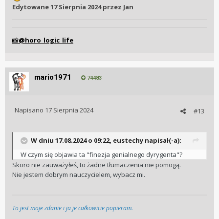
Edytowane
17 Sierpnia 2024
przez Jan
@horo_logic_life
📸
mario1971
74483
Napisano
17 Sierpnia 2024
#13
W dniu 17.08.2024 o 09:22,
eustechy
napisał(-a):
W czym się objawia ta "finezja genialnego dyrygenta"?
Skoro nie zauważyłeś, to żadne tłumaczenia nie pomogą.
Nie jestem dobrym nauczycielem, wybacz mi.
To jest moje zdanie i ja je całkowicie popieram.