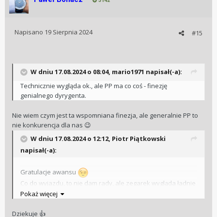
3142
Napisano
19 Sierpnia 2024
#15
W dniu 17.08.2024 o 08:04,
mario1971
napisał(-a):
Technicznie wygląda ok., ale PP ma co coś - finezję
genialnego dyrygenta.
Nie wiem czym jest ta wspomniana finezja, ale generalnie PP to
nie konkurencja dla nas
😉
W dniu 17.08.2024 o 12:12,
Piotr Piątkowski
napisał(-a):
Gratulacje awansu
Co do wyjazdu, to nie dam rady, ale zegarek wygląda ładnie
z przodu i przepięknie od strony mechanizmu
Pokaż więcej
Dziekuje
👍