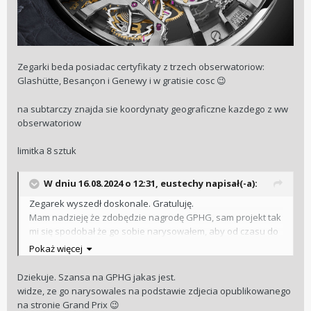
Zegarki beda posiadac certyfikaty z trzech obserwatoriow:
Glashütte, Besançon i Genewy i w gratisie cosc
😉
na subtarczy znajda sie koordynaty geograficzne kazdego z ww
obserwatoriow
limitka 8 sztuk
W dniu 16.08.2024 o 12:31,
eustechy
napisał(-a):
Zegarek wyszedł doskonale. Gratuluję.
Mam nadzieję że zdobędzie nagrodę GPHG, sam projekt tak
mi się spodobał że go sobie narysowałem, aby od czasu do
czasu na niego popatrzeć.
Pokaż więcej
Dziekuje. Szansa na GPHG jakas jest.
widze, ze go narysowales na podstawie zdjecia opublikowanego
na stronie Grand Prix
😉