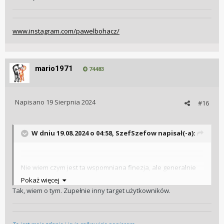
www.instagram.com/pawelbohacz/
mario1971
74483
Napisano
19 Sierpnia 2024
#16
W dniu 19.08.2024 o 04:58,
SzefSzefow
napisał(-a):
Nie wiem czym jest ta wspomniana finezja, ale generalnie
PP to nie konkurencja dla nas
😉
Pokaż więcej
Tak, wiem o tym. Zupełnie inny target użytkowników.