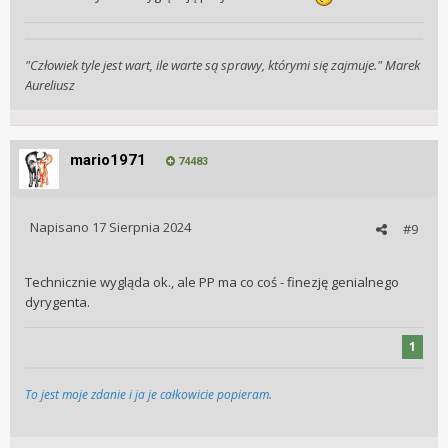
bedzie delikatnie zmieniony wizualnie
"Człowiek tyle jest wart, ile warte są sprawy, którymi się zajmuje." Marek
Aureliusz
mario1971
74483
Napisano
17 Sierpnia 2024
#9
Technicznie wygląda ok., ale PP ma co coś - finezję genialnego
dyrygenta.
1
To jest moje zdanie i ja je całkowicie popieram.