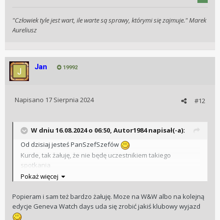
"Człowiek tyle jest wart, ile warte są sprawy, którymi się zajmuje." Marek
Aureliusz
Jan
19992
Napisano
17 Sierpnia 2024
#12
W dniu 16.08.2024 o 06:50,
Autor1984
napisał(-a):
Od dzisiaj jesteś PanSzefSzefów
Kurde, tak żałuję, że nie będę uczestnikiem takiego
spotkania
Pokaż więcej
Popieram i sam też bardzo żałuję. Moze na W&W albo na kolejną
edycje Geneva Watch days uda się zrobić jakiś klubowy wyjazd