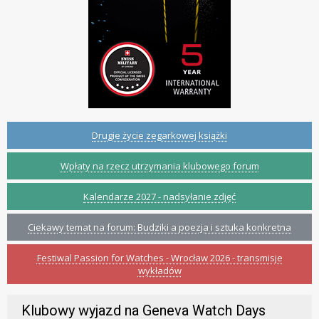
Drugie życie zegarkowej książki
Wpłaty na rzecz utrzymania klubowego forum
Kalendarze 2027 - nadsyłanie zdjęć
Ciekawy temat na forum: Budziki a poezja i sztuka konkretna
Festiwal Passion for Watches - Wrocław 2026 - transmisje
wykładów
Klubowy wyjazd na Geneva Watch Days