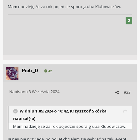
(już wstępnie umówione na sobotę 31.08)
Mam nadzieję że za rok pojedzie spora gruba Klubowiczów.
spotkanie z właśnie Bernhardem Ledererem.
2
Oczywiście koszt dojazdu i pobytu każdy
uczestnik musi wziąć na siebie.
Pytanie kto byłby chętny na taki Klubowy
wyjazd?
Warunkiem udziału jest dołączenie do
Stowarzyszenia.
Piotr_D
42
Napisano
3 Września 2024
#23
W dniu 1.09.2024 o 10:42,
Krzysztof Skórka
napisał(-a):
Mam nadzieję że za rok pojedzie spora gruba Klubowiczów.
Ja pewnie przyjadę, bo od lat chciałem się wybrać na taki event.