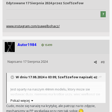
Edytowane
17 Sierpnia 2024
przez SzefSzefow
7
www.instagram.com/pawelbohacz/
Autor1984
15499
Napisano
17 Sierpnia 2024
#8
W dniu 17.08.2024 o 03:09,
SzefSzefow
napisał(-a):
Jest oparty na naszym 44mm modelu, ktory moze sie
wydawac duzy, niemniej ma krotkie uszy, wiec wielkosci sie
nie czuje w ogole.
Pokaż więcej
Cudo, może się narażę na krytykę, ale patrząc na to zdjęcie,
Zegarek jest oparty na naszym mechanizmie CIC, ktory
mechanizmy w PP wyglądają przy nim tak sobie