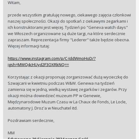
Witam,
przede wszystkim gratuluję nowego, ciekawego zajęcia członkowi
naszej społeczności. Okazji do spotkań z ciekawymi zegarkami i
ich konstruktorami jest więcej. Tydzień po "Geneva watch days"
we Włoszech organizowane są duże targi, na które serdecznie
zapraszam. Reprezentacja firmy "Lederer" także będzie obecna.
Więcej informacji tutaj:
https://www.instagram.com/p/C-IddWmoHoD/?
igsh=MWQ4cHUyd2F3OXRkNQ==
Korzystając z okazji proponuję zorganizować dużą wycieczkę do
Szwajcarii w kwietniu podczas W&W. Genewa na tydzień
zamienia się w jedną, wielką wystawę zegarków i zegarów. Przy
okazji można dowiedzieć muzeum PP w Genewie,
Międzynarodowe Muzum Czasu w La Chaux de Fonds, Le Locle,
automatony J. Droz'a w Neuchatel itd.
Pozdrawiam serdecznie,
MM