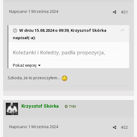
Napisano
1 Września 2024
#21
W dniu 15.08.2024 o 09:39,
Krzysztof Skórka
napisał(-a):
Koleżanki i Koledzy, padła propozycja,
żebyśmy w ramach Klubu wybrali się na
Pokaż więcej
Geneva Watch Days. Ponieważ jeden z
Członków Stowarzyszenia -
- jest
@SzefSzefow
Szkoda, że to przeoczyłem…
zawodowo blisko branży, a dodatkowo został
niedawno Head of Product Strategy and
Brand Development w Lederer Timepieces
Krzysztof Skórka
7182
(przy okazji - serdeczne gratulacje!), to ma
możliwość wprowadzenia nas za kulisy i
umówienia spotkań z najlepszymi
Napisano
1 Września 2024
#22
manufakturami. Wisienką na torcie będzie