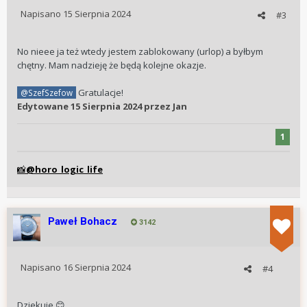
Oczywiście koszt dojazdu i pobytu każdy
Napisano
15 Sierpnia 2024
#3
uczestnik musi wziąć na siebie.
Pytanie kto byłby chętny na taki Klubowy
No nieee ja też wtedy jestem zablokowany (urlop) a byłbym
wyjazd?
chętny. Mam nadzieję że będą kolejne okazje.
Warunkiem udziału jest dołączenie do
Gratulacje!
@SzefSzefow
Stowarzyszenia.
Edytowane
15 Sierpnia 2024
przez Jan
1
@horo_logic_life
📸
Paweł Bohacz
3142
Napisano
16 Sierpnia 2024
#4
Dziekuje
😊