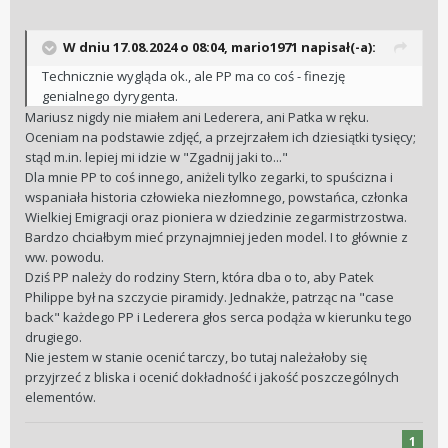
W dniu 17.08.2024 o 08:04,
mario1971
napisał(-a):
Technicznie wygląda ok., ale PP ma co coś - finezję
genialnego dyrygenta.
Mariusz nigdy nie miałem ani Lederera, ani Patka w ręku.
Oceniam na podstawie zdjęć, a przejrzałem ich dziesiątki tysięcy;
stąd m.in. lepiej mi idzie w "Zgadnij jaki to..."
Dla mnie PP to coś innego, aniżeli tylko zegarki, to spuścizna i
wspaniała historia człowieka niezłomnego, powstańca, członka
Wielkiej Emigracji oraz pioniera w dziedzinie zegarmistrzostwa.
Bardzo chciałbym mieć przynajmniej jeden model. I to głównie z
ww. powodu.
Dziś PP należy do rodziny Stern, która dba o to, aby Patek
Philippe był na szczycie piramidy. Jednakże, patrząc na "case
back" każdego PP i Lederera głos serca podąża w kierunku tego
drugiego.
Nie jestem w stanie ocenić tarczy, bo tutaj należałoby się
przyjrzeć z bliska i ocenić dokładność i jakość poszczególnych
elementów.
1