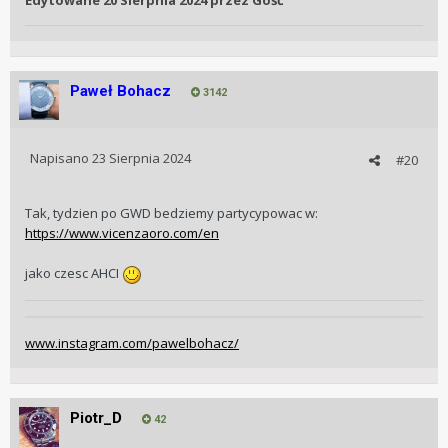
Edytowane
20 Sierpnia 2024
przez Gość
Paweł Bohacz
3142
Napisano
23 Sierpnia 2024
#20
Tak, tydzien po GWD bedziemy partycypowac w:
https://www.vicenzaoro.com/en
jako czesc AHCI
www.instagram.com/pawelbohacz/
Piotr_D
42