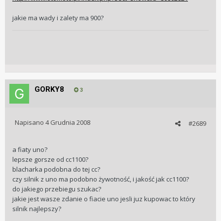
jakie ma wady i zalety ma 900?
GORKY8
3
Napisano
4 Grudnia 2008
#2689
a fiaty uno?
lepsze gorsze od cc1100?
blacharka podobna do tej cc?
czy silnik z uno ma podobno żywotność, i jakość jak cc1100?
do jakiego przebiegu szukac?
jakie jest wasze zdanie o fiacie uno jesli juz kupowac to który
silnik najlepszy?