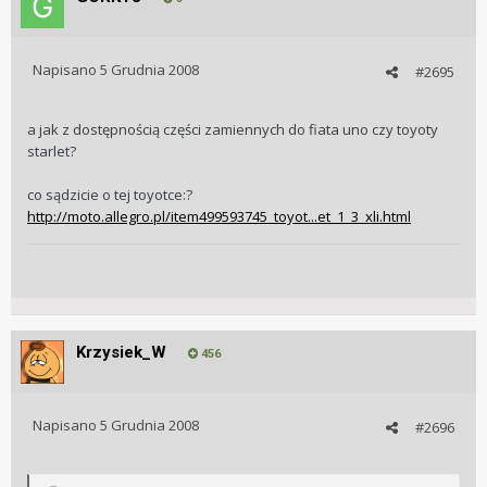
Napisano
5 Grudnia 2008
#2695
a jak z dostępnością części zamiennych do fiata uno czy toyoty
starlet?
co sądzicie o tej toyotce:?
http://moto.allegro.pl/item499593745_toyot...et_1_3_xli.html
Krzysiek_W
456
Napisano
5 Grudnia 2008
#2696