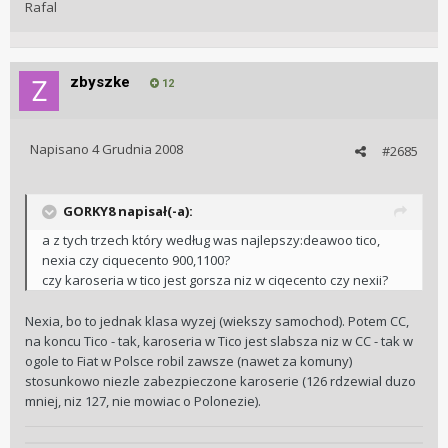
Rafal
zbyszke
12
Napisano
4 Grudnia 2008
#2685
GORKY8 napisał(-a):
a z tych trzech który według was najlepszy:deawoo tico,
nexia czy ciquecento 900,1100?
czy karoseria w tico jest gorsza niz w ciqecento czy nexii?
Nexia, bo to jednak klasa wyzej (wiekszy samochod). Potem CC,
na koncu Tico - tak, karoseria w Tico jest slabsza niz w CC - tak w
ogole to Fiat w Polsce robil zawsze (nawet za komuny)
stosunkowo niezle zabezpieczone karoserie (126 rdzewial duzo
mniej, niz 127, nie mowiac o Polonezie).