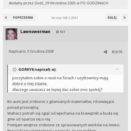
dodany przez
Gość
,
29 Września 2005
w
PO GODZINACH
Strona 108 z 2091
POPRZEDNIA
DALEJ
Lawnowerman
937
Napisano
3 Grudnia 2008
#2676
GORKY8 napisał(-a):
poczytałem sobie o nexii na forach i uzytkownicy mają
dobre o niej zdanie.
dlaczego uwazasz ze lepiej dac sobie znio spokój?
Bo auto jest zrobione z gównianych materiałów, rdzewiejące
ponad przeciętną.
Wahacz potrafi się zgiąć od wjechania na krawężnik a buda się
gnie od oparcia się o nią.
Pomijam wnętrze zrobione ze sprasowanych worków na śmieci.
Przejedź się jakimkolwiek i powiedz, że się myliłem....