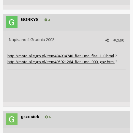
GORKY8
3
Napisano
4 Grudnia 2008
#2690
http://moto.allegro.pl/item494934740_fiat_uno_fire_1_0.html
?
http://moto.allegro.pl/item495921264_fiat_uno_900_gaz.html
?
grzesiek
6