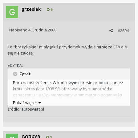
grzesiek
6
Napisano
4 Grudnia 2008
#2694
Te "brazylijskie" miały jakiś przydomek, wydaje mi się że Clip ale
się nie założę.
EDYTKA:
Cytat
Pora na ostrzeżenie. W końcowym okresie produkcji, przez
krótki okres (lata 1998-99) oferowany był samochód o
oznaczeniu 1.0 Clip. Montowany w nim motor o pojemności
994 ccm pochodził z brazylijskich fabryk Fiata i nie ma nic
Pokaż więcej
wspólnego z jednostkami Fire (pojemność 999 ccm).
źródło: autoswiat.pl
Wyposażonego weń pojazdu nie warto kupować, bowiem
można spodziewać się kłopotów z częściami do silnika i
osprzętu. Problemy występują nawet w ASO, nie mówiąc już
o możliwościach zakupu zamienników.
GORKY8
3