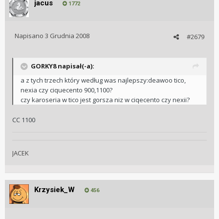
jacus
1772
Napisano
3 Grudnia 2008
#2679
GORKY8 napisał(-a):
a z tych trzech który według was najlepszy:deawoo tico,
nexia czy ciquecento 900,1100?
czy karoseria w tico jest gorsza niz w ciqecento czy nexii?
CC 1100
JACEK
Krzysiek_W
456