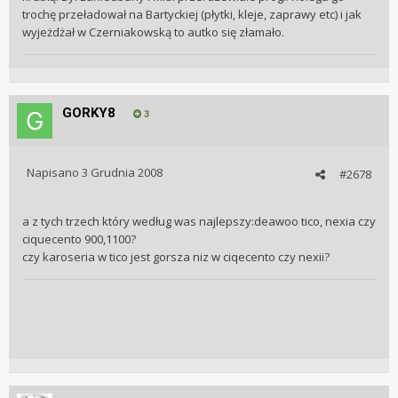
trochę przeładował na Bartyckiej (płytki, kleje, zaprawy etc) i jak
wyjeżdżał w Czerniakowską to autko się złamało.
GORKY8
3
Napisano
3 Grudnia 2008
#2678
a z tych trzech który według was najlepszy:deawoo tico, nexia czy
ciquecento 900,1100?
czy karoseria w tico jest gorsza niz w ciqecento czy nexii?