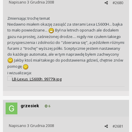
Napisano
3 Grudnia 2008
#2680
Zmieniając trochę temat
Niedawno miałem okazję zasiąść za sterami Lexa LS600H... bajka
to mało powiedziane...
Był na letnich oponach ale dodałem
gazu na prostej, zaśnieżonej drodze.... nigdy nie czułem takiego
przyspieszenia i zdolności do "zbierania się", a jeździłem różnymi
furami z "trochę" wyższej półki. Sceptycznie jestem nastawiany
do każdego automata, ale w tym naprawdę byłem zachwycony
Jakby ktoś miał takiego do podstawienia gdzieś, chętnie znów
pomogę
i wizualizacja:
grzesiek
6
Napisano
3 Grudnia 2008
#2681