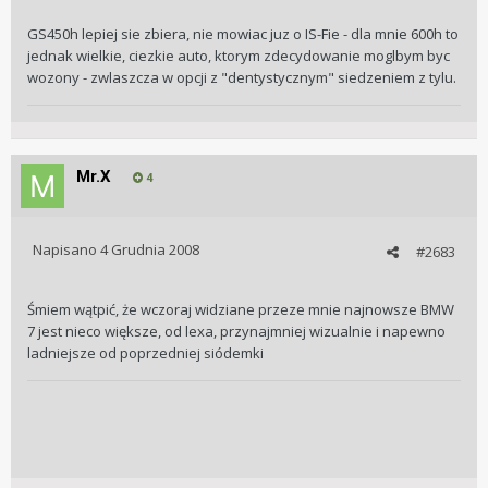
GS450h lepiej sie zbiera, nie mowiac juz o IS-Fie - dla mnie 600h to
jednak wielkie, ciezkie auto, ktorym zdecydowanie moglbym byc
wozony - zwlaszcza w opcji z "dentystycznym" siedzeniem z tylu.
Mr.X
4
Napisano
4 Grudnia 2008
#2683
Śmiem wątpić, że wczoraj widziane przeze mnie najnowsze BMW
7 jest nieco większe, od lexa, przynajmniej wizualnie i napewno
ladniejsze od poprzedniej siódemki