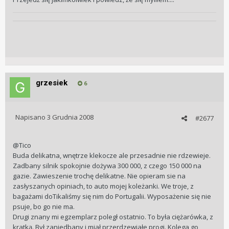
grzesiek
6
Napisano
3 Grudnia 2008
#2677
@Tico
Buda delikatna, wnętrze klekocze ale przesadnie nie rdzewieje.
Zadbany silnik spokojnie dożywa 300 000, z czego 150 000 na
gazie. Zawieszenie trochę delikatne. Nie opieram sie na
zasłyszanych opiniach, to auto mojej koleżanki. We troje, z
bagażami doTikaliśmy się nim do Portugalii. Wyposażenie się nie
psuje, bo go nie ma.
Drugi znany mi egzemplarz poległ ostatnio. To była ciężarówka, z
kratką. Był zaniedbany i miał przerdzewiałe progi. Kolega go