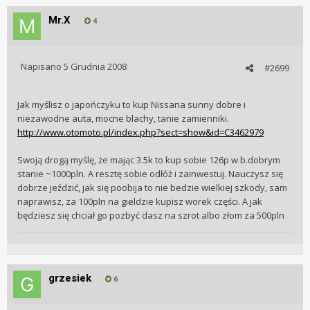
Mr.X
4
Napisano
5 Grudnia 2008
#2699
Jak myślisz o japończyku to kup Nissana sunny dobre i
niezawodne auta, mocne blachy, tanie zamienniki.
http://www.otomoto.pl/index.php?sect=show&id=C3462979
Swoją drogą myślę, że mając 3.5k to kup sobie 126p w b.dobrym
stanie ~1000pln. A resztę sobie odłóż i zainwestuj. Nauczysz się
dobrze jeździć, jak się poobija to nie bedzie wielkiej szkody, sam
naprawisz, za 100pln na gieldzie kupisz worek części. A jak
będziesz się chciał go pozbyć dasz na szrot albo złom za 500pln
grzesiek
6