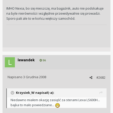
IMHO Nexia, bo się mieszczę, ma bagażnik, auto nie podskakuje
na byle nierówności i względnie przewidywalnie się prowadzi.
Sporo pali ale to w końcu większy samochód.
lewandek
56
Napisano
3 Grudnia 2008
#2682
Krzysiek_W napisał(-a):
Niedawno miałem okazję zasiąść za sterami Lexa LS600H...
bajka to mało powiedziane...