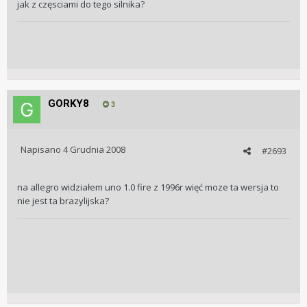
jak z częsciami do tego silnika?
GORKY8
3
Napisano
4 Grudnia 2008
#2693
na allegro widziałem uno 1.0 fire z 1996r więć moze ta wersja to
nie jest ta brazylijska?