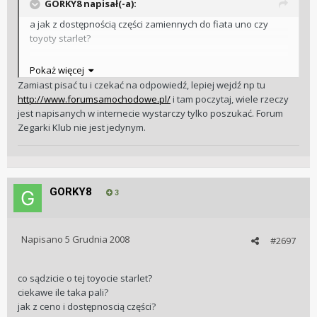
GORKY8 napisał(-a):
a jak z dostępnością części zamiennych do fiata uno czy
toyoty starlet?
co sądzicie o tej toyotce:?
Pokaż więcej
http://moto.allegro.pl/item499593745_toyot...et_1_3_xli.html
Zamiast pisać tu i czekać na odpowiedź, lepiej wejdź np tu
http://www.forumsamochodowe.pl/
i tam poczytaj, wiele rzeczy
jest napisanych w internecie wystarczy tylko poszukać. Forum
Zegarki Klub nie jest jedynym.
GORKY8
3
Napisano
5 Grudnia 2008
#2697
co sądzicie o tej toyocie starlet?
ciekawe ile taka pali?
jak z ceno i dostępnoscią części?