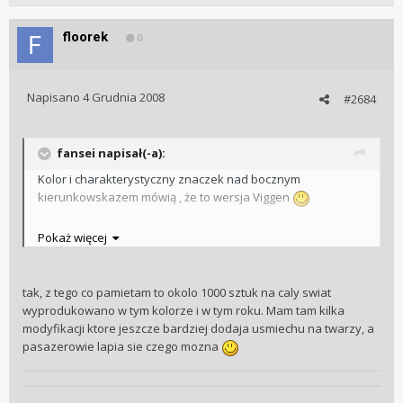
floorek
0
Napisano
4 Grudnia 2008
#2684
fansei napisał(-a):
Kolor i charakterystyczny znaczek nad bocznym
kierunkowskazem mówią , że to wersja Viggen
No ten saabolot ( co prawda już lekko oplowski ) potrafi
Pokaż więcej
dawać dużą przyjemność z jazdy
Pozdro
tak, z tego co pamietam to okolo 1000 sztuk na caly swiat
wyprodukowano w tym kolorze i w tym roku. Mam tam kilka
modyfikacji ktore jeszcze bardziej dodaja usmiechu na twarzy, a
pasazerowie lapia sie czego mozna