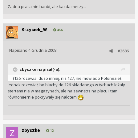
Zadna praca nie hanbi, ale kazda meczy...
Krzysiek_W
456
Napisano
4 Grudnia 2008
#2686
zbyszke napisał(-a):
(126 rdzewial duzo mniej, niz 127, nie mowiac o Polonezie).
Jednak rdzewiał, bo blachy do 126 składanego w tychach leżały
stertami nie w magazynach, ale na zewnątrz na placu i tam
równomiernie pokrywały się nalotem
zbyszke
12