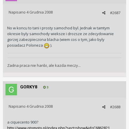
Napisano
4 Grudnia 2008
#2687
No w koncu to tani i prosty samochod byl. Jednak w tamtym
okresie byly samochody wieksze i drozsze ze zdecydowanie
gorzej zabezpieczona blacha (wiem cos o tym, jako byly
posiadacz Poloneza
).
Zadna praca nie hanbi, ale kazda meczy...
GORKY8
3
Napisano
4 Grudnia 2008
#2688
a ciquecento 900?
http://www.otomoto.pl/index.php?sect=show&id=C6862821