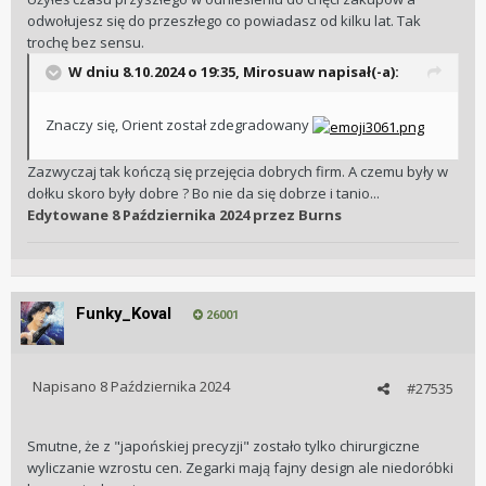
odwołujesz się do przeszłego co powiadasz od kilku lat. Tak
trochę bez sensu.
W dniu 8.10.2024 o 19:35,
Mirosuaw
napisał(-a):
Znaczy się, Orient został zdegradowany
Zazwyczaj tak kończą się przejęcia dobrych firm. A czemu były w
dołku skoro były dobre ? Bo nie da się dobrze i tanio...
Edytowane
8 Października 2024
przez Burns
Funky_Koval
26001
Napisano
8 Października 2024
#27535
Smutne, że z "japońskiej precyzji" zostało tylko chirurgiczne
wyliczanie wzrostu cen. Zegarki mają fajny design ale niedoróbki