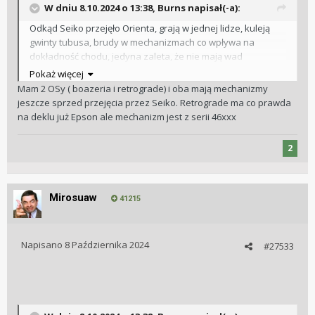
W dniu 8.10.2024 o 13:38,
Burns
napisał(-a):
Odkąd Seiko przejęło Orienta, grają w jednej lidze, kuleją
gwinty tubusa, brudy w mechanizmach co wpływa na
dokładność chodu, jedyna zaleta, że nie mają wad
konstrukcyjnych...
Pokaż więcej
Mam 2 OSy ( boazeria i retrograde) i oba mają mechanizmy
jeszcze sprzed przejęcia przez Seiko. Retrograde ma co prawda
na deklu już Epson ale mechanizm jest z serii 46xxx
2
Mirosuaw
41215
Napisano
8 Października 2024
#27533