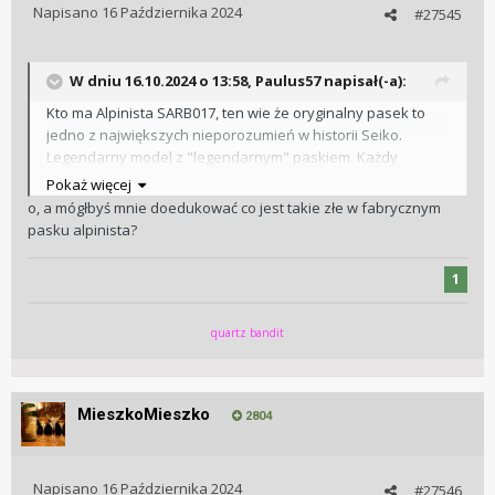
Napisano
16 Października 2024
#27545
W dniu 16.10.2024 o 13:58,
Paulus57
napisał(-a):
Kto ma Alpinista SARB017, ten wie że oryginalny pasek to
jedno z największych nieporozumień w historii Seiko.
Legendarny model z "legendarnym" paskiem. Każdy
świadomy kupujący wie, że zmiana paska to czynność
Pokaż więcej
obowiązkowa. Po przeszło 6 latach posiadania w/w, kolejna
o, a mógłbyś mnie doedukować co jest takie złe w fabrycznym
przymiarka. Pasek wydaje się jakościowo i kolorystycznie
pasku alpinista?
pasować. Poprzedni jakościowo był "taki se".
1
quartz bandit
MieszkoMieszko
2804
Napisano
16 Października 2024
#27546