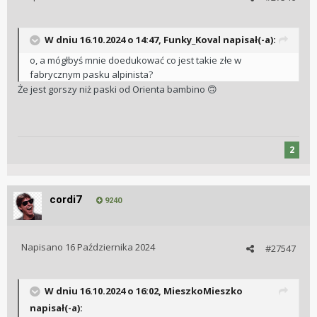
W dniu 16.10.2024 o 14:47,
Funky_Koval
napisał(-a):
o, a mógłbyś mnie doedukować co jest takie złe w
fabrycznym pasku alpinista?
Że jest gorszy niż paski od Orienta bambino
🙃
2
cordi7
9240
Napisano
16 Października 2024
#27547
W dniu 16.10.2024 o 16:02,
MieszkoMieszko
napisał(-a):