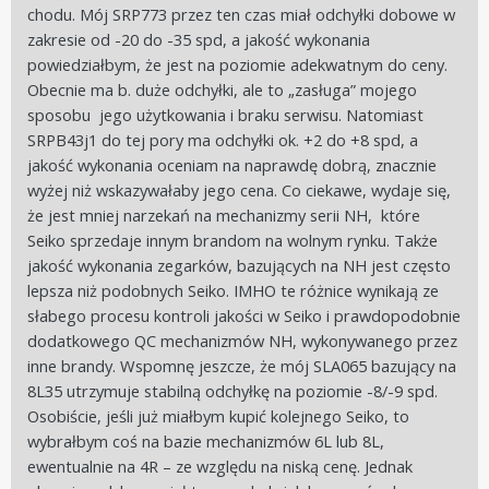
chodu. Mój SRP773 przez ten czas miał odchyłki dobowe w
zakresie od -20 do -35 spd, a jakość wykonania
powiedziałbym, że jest na poziomie adekwatnym do ceny.
Obecnie ma b. duże odchyłki, ale to „zasługa” mojego
sposobu
jego użytkowania i braku serwisu. Natomiast
SRPB43j1 do tej pory ma odchyłki ok. +2 do +8 spd, a
jakość wykonania oceniam na naprawdę dobrą, znacznie
wyżej niż wskazywałaby jego cena. Co ciekawe, wydaje się,
że jest mniej narzekań na mechanizmy serii NH,
które
Seiko sprzedaje innym brandom na wolnym rynku. Także
jakość wykonania zegarków, bazujących na NH jest często
lepsza niż podobnych Seiko. IMHO te różnice wynikają ze
słabego procesu kontroli jakości w Seiko i prawdopodobnie
dodatkowego QC mechanizmów NH, wykonywanego przez
inne brandy. Wspomnę jeszcze, że mój SLA065 bazujący na
8L35 utrzymuje stabilną odchyłkę na poziomie -8/-9 spd.
Osobiście, jeśli już miałbym kupić kolejnego Seiko, to
wybrałbym coś na bazie mechanizmów 6L lub 8L,
ewentualnie na 4R – ze względu na niską cenę. Jednak