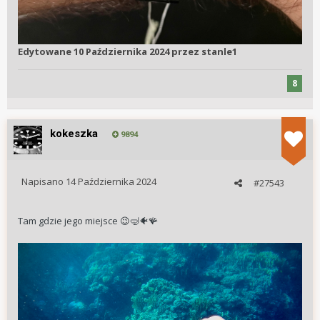
Edytowane
10 Października 2024
przez stanle1
8
kokeszka
9894
Napisano
14 Października 2024
#27543
Tam gdzie jego miejsce
🪸
😉
🤿
🐠