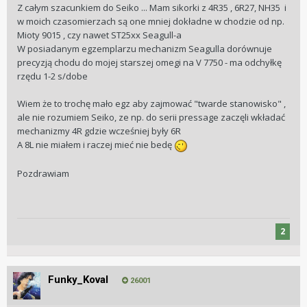
mikro na mechanizmach Seiko są tańsze, lepiej wykonane i
Z całym szacunkiem do Seiko ... Mam sikorki z 4R35 , 6R27, NH35 i
wyregulowane. A kupują śladowe ilości mechanizmów przy
w moich czasomierzach są one mniej dokładne w chodzie od np.
skali produkcji Seiko więc muszą płacić za nie więcej.
Mioty 9015 , czy nawet ST25xx Seagull-a
W posiadanym egzemplarzu mechanizm Seagulla dorównuje
precyzją chodu do mojej starszej omegi na V 7750 - ma odchyłkę
rzędu 1-2 s/dobe
Wiem że to trochę mało egz aby zajmować "twarde stanowisko" ,
ale nie rozumiem Seiko, ze np. do serii pressage zaczęli wkładać
mechanizmy 4R gdzie wcześniej były 6R
A 8L nie miałem i raczej mieć nie bedę
Pozdrawiam
2
Funky_Koval
26001