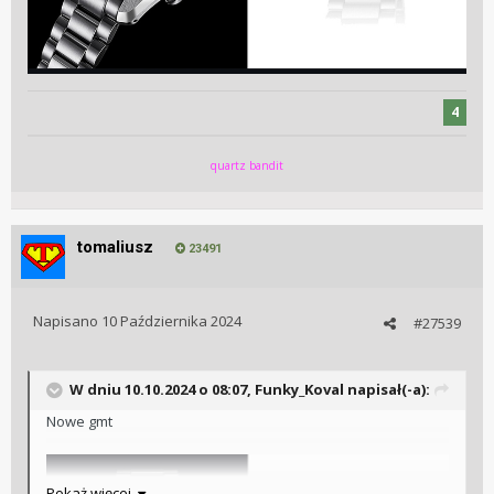
4
quartz bandit
tomaliusz
23491
Napisano
10 Października 2024
#27539
W dniu 10.10.2024 o 08:07,
Funky_Koval
napisał(-a):
Nowe gmt
Pokaż więcej