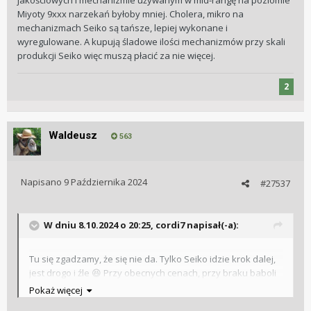
jakościowych i mechanizmie używanym w mid-rangę na poziomie
Miyoty 9xxx narzekań byłoby mniej. Cholera, mikro na
mechanizmach Seiko są tańsze, lepiej wykonane i
wyregulowane. A kupują śladowe ilości mechanizmów przy skali
produkcji Seiko więc muszą płacić za nie więcej.
2
Waldeusz
563
Napisano
9 Października 2024
#27537
W dniu 8.10.2024 o 20:25,
cordi7
napisał(-a):
Tu się zgadzamy, że się nie da. Tylko Seiko idzie krok dalej,
jest drogo i źle
Przy obecnych cenach, przy braku baboli
😆
jakościowych i mechanizmie używanym w mid-rangę na
Pokaż więcej
poziomie Miyoty 9xxx narzekań byłoby mniej. Cholera,