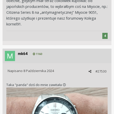
obecnie, gdybym miał teraz cokolwiek kupować od
japońskich producentów, to wybrałbym coś na Miyocie, np.:
Citizena Series 8 na „antymagnetycznej” Miyocie 9051,
którego użytkuje i prezentuje nasz forumowy Kolega
kornel91.
4
mk64
1160
Napisano
8 Października 2024
#27530
Taka "panda" dziś do mnie zawitała
🙃