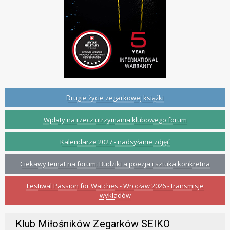
Drugie życie zegarkowej książki
Wpłaty na rzecz utrzymania klubowego forum
Kalendarze 2027 - nadsyłanie zdjęć
Ciekawy temat na forum: Budziki a poezja i sztuka konkretna
Festiwal Passion for Watches - Wrocław 2026 - transmisje
wykładów
Klub Miłośników Zegarków SEIKO