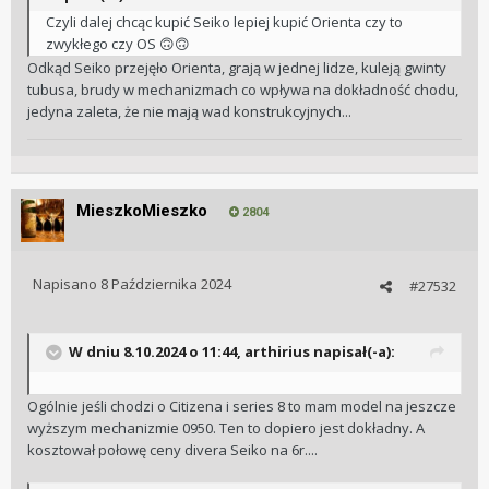
Czyli dalej chcąc kupić Seiko lepiej kupić Orienta czy to
zwykłego czy OS
🙃
🙃
Odkąd Seiko przejęło Orienta, grają w jednej lidze, kuleją gwinty
tubusa, brudy w mechanizmach co wpływa na dokładność chodu,
jedyna zaleta, że nie mają wad konstrukcyjnych...
MieszkoMieszko
2804
Napisano
8 Października 2024
#27532
W dniu 8.10.2024 o 11:44,
arthirius
napisał(-a):
Ogólnie jeśli chodzi o Citizena i series 8 to mam model na jeszcze
wyższym mechanizmie 0950. Ten to dopiero jest dokładny. A
kosztował połowę ceny divera Seiko na 6r....