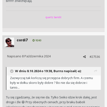
brrrrr zniechęcają.
quartz bandit
cordi7
9240
Napisano
8 Października 2024
#27536
W dniu 8.10.2024 o 19:38,
Burns
napisał(-a):
Zazwyczaj tak kończą się przejęcia dobrych firm. A czemu
były w dołku skoro były dobre ? Bo nie da się dobrze i
tanio...
Tu się zgadzamy, że się nie da. Tylko Seiko idzie krok dalej, jest
drogo i źle
Przy obecnych cenach, przy braku baboli
😆