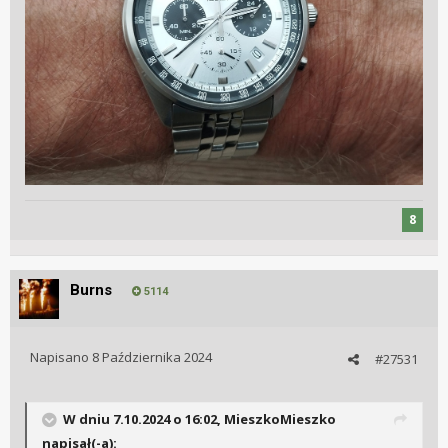
8
Burns
5114
Napisano
8 Października 2024
#27531
W dniu 7.10.2024 o 16:02,
MieszkoMieszko
napisał(-a):