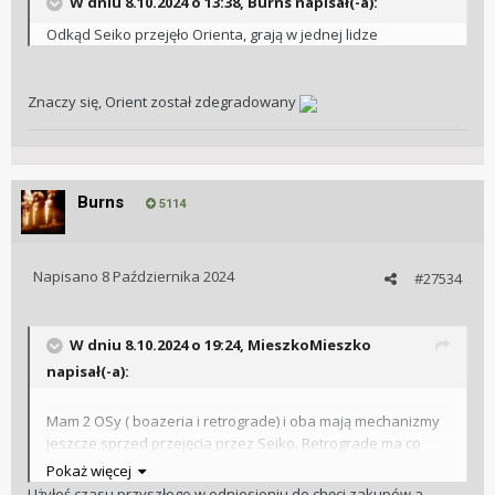
W dniu 8.10.2024 o 13:38,
Burns
napisał(-a):
Odkąd Seiko przejęło Orienta, grają w jednej lidze
Znaczy się, Orient został zdegradowany
Burns
5114
Napisano
8 Października 2024
#27534
W dniu 8.10.2024 o 19:24,
MieszkoMieszko
napisał(-a):
Mam 2 OSy ( boazeria i retrograde) i oba mają mechanizmy
jeszcze sprzed przejęcia przez Seiko. Retrograde ma co
prawda na deklu już Epson ale mechanizm jest z serii 46xxx
Pokaż więcej
Użyłeś czasu przyszłego w odniesieniu do chęci zakupów a