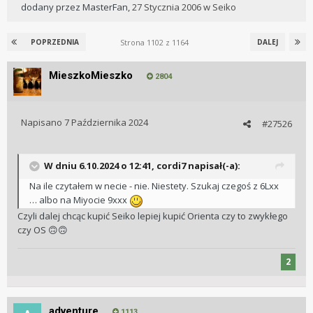
dodany przez
MasterFan
,
27 Stycznia 2006
w
Seiko
Strona 1102 z 1164
POPRZEDNIA
DALEJ
MieszkoMieszko
2804
Napisano
7 Października 2024
#27526
W dniu 6.10.2024 o 12:41,
cordi7
napisał(-a):
Na ile czytałem w necie - nie. Niestety. Szukaj czegoś z 6Lxx
… albo na Miyocie 9xxx
Czyli dalej chcąc kupić Seiko lepiej kupić Orienta czy to zwykłego
czy OS
🙃
🙃
2
adventure
1113