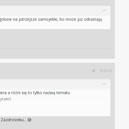
ogolone na jutrzejsze samojebki, bo może już odrastają
#30528
era a różni się to tylko nazwą tematu
ytałeś
 Zazdrośniku...
😅