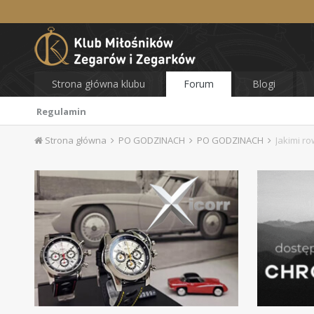
Strona główna klubu
Forum
Blogi
Regulamin
Strona główna
PO GODZINACH
PO GODZINACH
Jakimi r