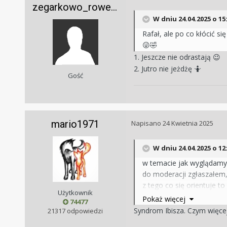
zegarkowo_rowerowo
W dniu 24.04.2025 o 15
Rafał, ale po co kłócić s
😜
🤣
1. Jeszcze nie odrastają
😉
2. Jutro nie jeżdżę
🤷
Gość
mario1971
Napisano
24 Kwietnia 2025
W dniu 24.04.2025 o 12
w temacie jak wyglądamy b
do moderacji zgłaszałem,
z tego co się orientuje to
Użytkownik
Pokaż więcej
74477
Syndrom Ibisza. Czym więcej 
21317 odpowiedzi