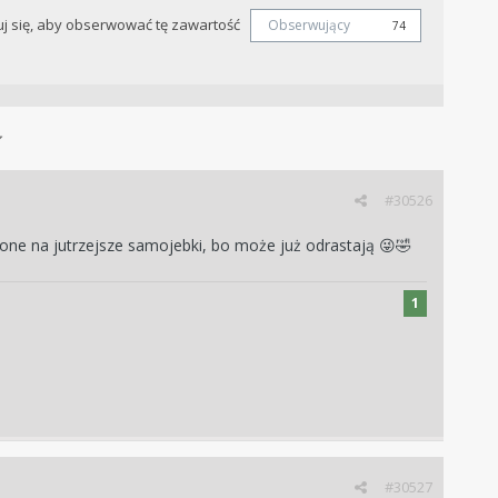
j się, aby obserwować tę zawartość
Obserwujący
74
#30526
olone na jutrzejsze samojebki, bo może już odrastają
😜
🤣
1
#30527