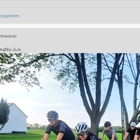
cie popieram.
ytowane)
 wątku
🚴
🚴