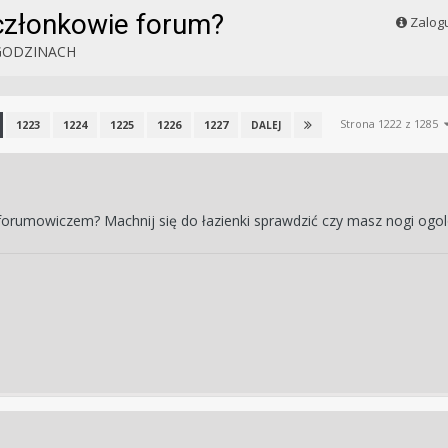
członkowie forum?
Zalogu
GODZINACH
Strona 1222 z 1285
1223
1224
1225
1226
1227
DALEJ
 z forumowiczem? Machnij się do łazienki sprawdzić czy masz nogi og