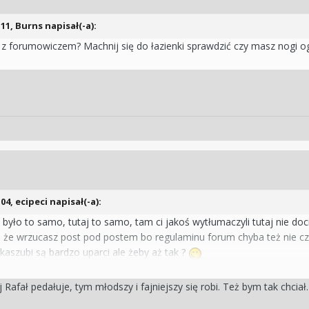
:11,
Burns
napisał(-a):
ię z forumowiczem? Machnij się do łazienki sprawdzić czy masz nogi 
:04,
ecipeci
napisał(-a):
yło to samo, tutaj to samo, tam ci jakoś wytłumaczyli tutaj nie doci
 że wrzucasz post pod postem bo regulaminu forum chyba też nie cz
 kaszubi są bardzo uparci ale żeby aż tak ?
Rafał pedałuje, tym młodszy i fajniejszy się robi. Też bym tak chciał.