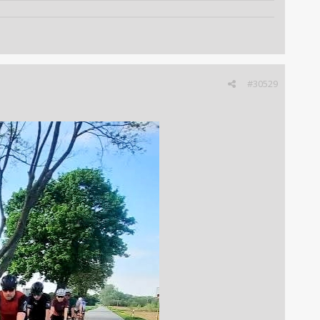
#30529