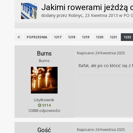
Jakimi rowerami jeżdżą 
dodany przez
Robnyc
,
23 Kwietnia 2013
w
PO 
1217
1218
1219
1220
1221
1222
POPRZEDNIA
Burns
Napisano
24 Kwietnia 2025
Burns
Rafał, ale po co kłócić się
Użytkownik
5114
12888 odpowiedzi
Gość
Napisano
24 Kwietnia 2025