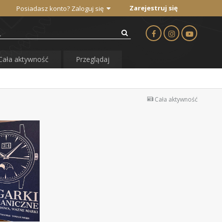
Zarejestruj się
Posiadasz konto? Zaloguj się
Cała aktywność
Przeglądaj
Cała aktywność