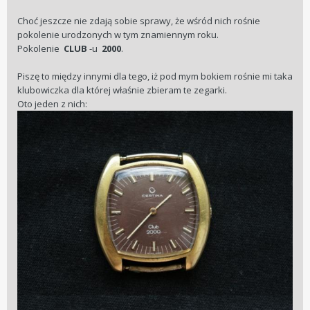
Choć jeszcze nie zdają sobie sprawy, że wśród nich rośnie
pokolenie urodzonych w tym znamiennym roku.
Pokolenie
CLUB
-u
2000
.
Piszę to między innymi dla tego, iż pod mym bokiem rośnie mi taka
klubowiczka dla której właśnie zbieram te zegarki.
Oto jeden z nich: