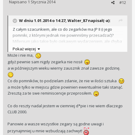
Napisano
1 Stycznia 2014
#12
W dniu 1.01.2014 o 14:27, Walter_87 napisał(-a):
Z całym szacunkiem, ale co do zegarków ma JP II (i jego
pomniki, z którymi jednak nie powinniśmy przesadzać)?
Millenium jako takie było ciekawym wydarzeniem, ale chyba
nie ma potrzeby aż takiej nadinterpretacji. Pamiętam, że
Pokaż więcej
głównie obawiano się globalnej awarii komputerów i sieci co
Może i nie ma,
dzisiaj wydaje się nieco śmieszne
gdyż pewnie sam nigdy zegarka nie nosił
a w późniejszym wieku wierny zausznik znał zawsze godzinę.
A co do Certinek, mimo, że nie są to zegarki z "najwyższego
szczebla" (co dla niektórych przekreśla tę markę) czuję do
Co do pomników, to podzielam zdanie, że nie w ilości sztuka
nich pewną sympatię. To tak, jak do francuskich
a może tylko w miejscu gdzie powinien ewentualnie taki stanąć.
samochodów, które mimo, że są o jeden krok za
Zresztą za te swe reminiscencje przeprosiłem.
germańskimi bezdusznymi maszynami, mają w sobie to coś.
Ten powiew świeżości, lekkość i wdzięk. Od pewnego czasu
Co do reszty nadal jestem w ciemniej d*pie i nie wiem dlaczego
noszę się z zamiarem kupna ciekawego starszego modelu z
CLUB 2000.
serii Blue Ribbon lub Bristol.
Panowie a wasze wszystkie zegary są godne uwagi i
mjr.b - bardzo ładny, jubileuszowy model - mnie cały czas
przynajmniej u mnie wzbudzają zachwyt!
nie może dać spokoju jego werk