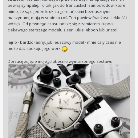
wiele ale tam gdzie powinien stanąć za głupotą miastowych
pewną sympatię. To tak, jak do francuskich samochodów, które
decydentów pozwolono zabłysnąć obcemu nam kulturowo
mimo, że są o jeden krok za germańskimi bezdusznymi
człowiekowi, który zafundował nam nowoczesną maszkarę
maszynami, mają w sobie to coś. Ten powiew świeżości, lekkość i
mającą się nijak do zabudowy placu.
wdzięk. Od pewnego czasu noszę się z zamiarem kupna
Sorry!!! Za OT ale nie mogłem się powstrzymać.
ciekawego starszego modelu z serii Blue Ribbon lub Bristol.
mjr.b - bardzo ładny, jubileuszowy model - mnie cały czas nie
może dać spokoju jego werk
Dorzucę zdjęcie mojego obecnie wymarzonego zestawu: