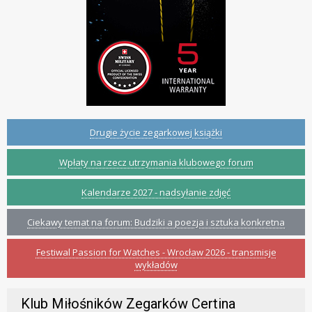
Drugie życie zegarkowej książki
Wpłaty na rzecz utrzymania klubowego forum
Kalendarze 2027 - nadsyłanie zdjęć
Ciekawy temat na forum: Budziki a poezja i sztuka konkretna
Festiwal Passion for Watches - Wrocław 2026 - transmisje
wykładów
Klub Miłośników Zegarków Certina