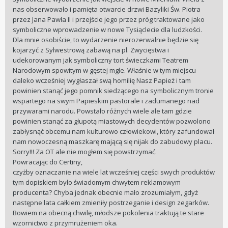
nas obserwowało i pamięta otwarcie drzwi Bazyliki Św. Piotra
przez Jana Pawła II i przejście jego przez próg traktowane jako
symboliczne wprowadzenie w nowe Tysiąclecie dla ludzkości.
Dla mnie osobiście, to wydarzenie nierozerwalnie będzie się
kojarzyć z Sylwestrową zabawą na pl. Zwycięstwa i
udekorowanym jak symboliczny tort świeczkami Teatrem
Narodowym spowitym w gęstej mgle. Właśnie w tym miejscu
daleko wcześniej wygłaszał swą homilię Nasz Papież i tam
powinien stanąć jego pomnik siedzącego na symbolicznym tronie
wspartego na swym Papieskim pastorale i zadumanego nad
przywarami narodu. Powstało różnych wiele ale tam gdzie
powinien stanąć za głupotą miastowych decydentów pozwolono
zabłysnąć obcemu nam kulturowo człowiekowi, który zafundował
nam nowoczesną maszkarę mającą się nijak do zabudowy placu.
Sorry!!! Za OT ale nie mogłem się powstrzymać.
Powracając do Certiny,
czyżby oznaczanie na wiele lat wcześniej części swych produktów
tym dopiskiem było świadomym chwytem reklamowym
producenta? Chyba jednak obecnie mało zrozumiałym, gdyż
następne lata całkiem zmieniły postrzeganie i design zegarków.
Bowiem na obecną chwilę, młodsze pokolenia traktują te stare
wzornictwo z przymrużeniem oka.