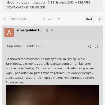
dodany przez
armageddon10
,
31 Grudnia 2013
w
ZEGARKI
SZWAJCARSKIE i NIEMIECKIE
Strona 1 z 180
POPRZEDNIA
DALEJ
armageddon10
115
Napisano
31 Grudnia 2013
#1
Szanowni forumowicze. Na naszym forum istnieje wiele
fanklubów, a mimo to zabrakło bardzo popularnej i lubianej
przeze mnie Certiny. Zapraszam zatem do dzielenia się w tym
wątku posiadanymi przez Was zegarkami. Na dobry początek
zamieszczam wizerunek mojego maleństwa Certina DS Action.
Pozdrawiam.