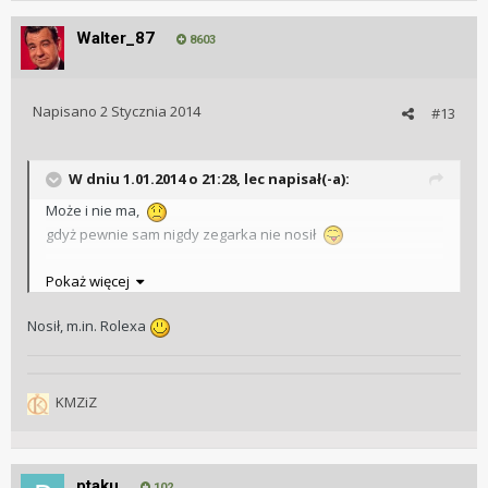
Walter_87
8603
Napisano
2 Stycznia 2014
#13
W dniu 1.01.2014 o 21:28, lec napisał(-a):
Może i nie ma,
gdyż pewnie sam nigdy zegarka nie nosił
Pokaż więcej
Nosił, m.in. Rolexa
KMZiZ
ptaku
102