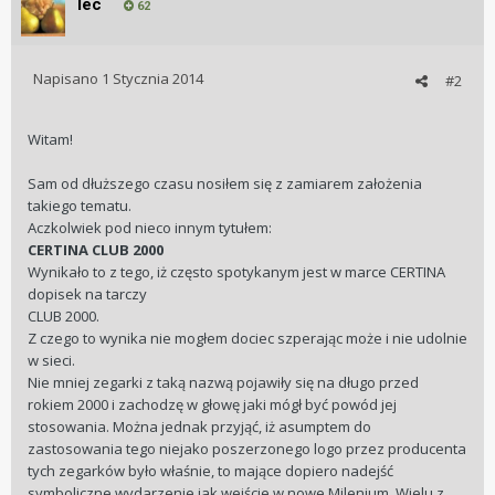
lec
62
Napisano
1 Stycznia 2014
#2
Witam!
Sam od dłuższego czasu nosiłem się z zamiarem założenia
takiego tematu.
Aczkolwiek pod nieco innym tytułem:
CERTINA CLUB 2000
Wynikało to z tego, iż często spotykanym jest w marce CERTINA
dopisek na tarczy
CLUB 2000.
Z czego to wynika nie mogłem dociec szperając może i nie udolnie
w sieci.
Nie mniej zegarki z taką nazwą pojawiły się na długo przed
rokiem 2000 i zachodzę w głowę jaki mógł być powód jej
stosowania. Można jednak przyjąć, iż asumptem do
zastosowania tego niejako poszerzonego logo przez producenta
tych zegarków było właśnie, to mające dopiero nadejść
symboliczne wydarzenie jak wejście w nowe Milenium. Wielu z