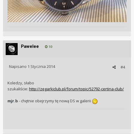
Pawelee
10
Napisano
1 Stycznia 2014
#4
Koledzy, słabo
szukaliście:
http://zegarkiclub.pl/forum/topic/52792-certina-club/
mjr.b
- chętnie obejrzymy tę nową DS w galerii