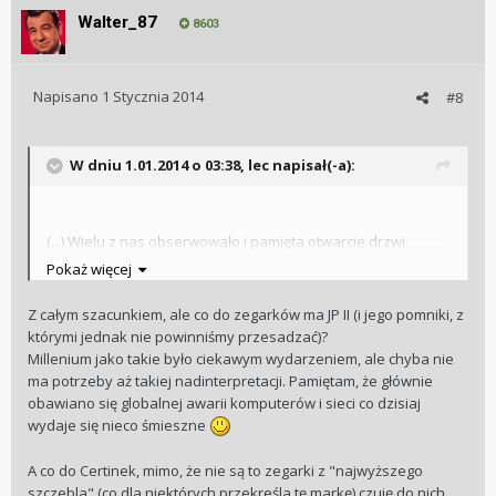
Walter_87
8603
Napisano
1 Stycznia 2014
#8
W dniu 1.01.2014 o 03:38, lec napisał(-a):
(...) Wielu z nas obserwowało i pamięta otwarcie drzwi
Bazyliki Św. Piotra przez Jana Pawła II i przejście jego przez
Pokaż więcej
próg traktowane jako symboliczne wprowadzenie w nowe
Tysiąclecie dla ludzkości.
Z całym szacunkiem, ale co do zegarków ma JP II (i jego pomniki, z
Dla mnie osobiście, to wydarzenie nierozerwalnie będzie się
którymi jednak nie powinniśmy przesadzać)?
kojarzyć z Sylwestrową zabawą na pl. Zwycięstwa i
Millenium jako takie było ciekawym wydarzeniem, ale chyba nie
udekorowanym jak symboliczny tort świeczkami Teatrem
ma potrzeby aż takiej nadinterpretacji. Pamiętam, że głównie
Narodowym spowitym w gęstej mgle. Właśnie w tym miejscu
obawiano się globalnej awarii komputerów i sieci co dzisiaj
daleko wcześniej wygłaszał swą homilię Nasz Papież i tam
wydaje się nieco śmieszne
powinien stanąć jego pomnik siedzącego na symbolicznym
tronie wspartego na swym Papieskim pastorale i
A co do Certinek, mimo, że nie są to zegarki z "najwyższego
zadumanego nad przywarami narodu. Powstało różnych
szczebla" (co dla niektórych przekreśla tę markę) czuję do nich