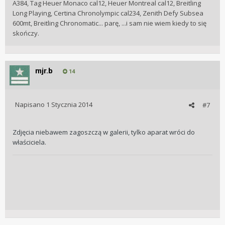
A384, Tag Heuer Monaco cal12, Heuer Montreal cal12, Breitling
Long Playing, Certina Chronolympic cal234, Zenith Defy Subsea
600mt, Breitling Chronomatic... parę, ...i sam nie wiem kiedy to się
skończy.
mjr.b
14
Napisano
1 Stycznia 2014
#7
Zdjęcia niebawem zagoszczą w galerii, tylko aparat wróci do
właściciela.