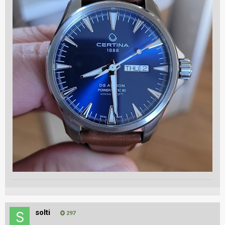
solti
297