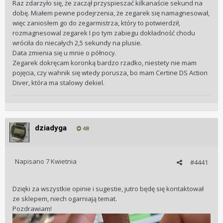
Raz zdarzyło się, że zaczął przyspieszać kilkanaście sekund na
dobę. Miałem pewne podejrzenia, że zegarek się namagnesował,
więc zaniosłem go do zegarmistrza, który to potwierdził,
rozmagnesowal zegarek I po tym zabiegu dokładność chodu
wróciła do niecałych 2,5 sekundy na plusie.
Data zmienia się u mnie o północy.
Zegarek dokręcam koronką bardzo rzadko, niestety nie mam
pojęcia, czy wahnik się wtedy porusza, bo mam Certine DS Action
Diver, która ma stalowy dekiel.
dziadyga
48
Napisano
7 Kwietnia
#4441
Dzięki za wszystkie opinie i sugestie, jutro będę się kontaktował
ze sklepem, niech ogarniają temat.
Pozdrawiam!