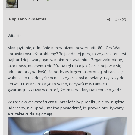
Napisano
2 Kwietnia
#4429
Witajcie!
Mam pytanie, odnośnie mechanizmu powermatic 80... Czy Wam
sprawia również problemy? Bo jak do tej pory, to zegarek ten jest
najbardziej awaryjnym w moim zestawieniu... Zegar zakupiony,
jako nowy, maksymalnie 30x na ręku i co jakiś czas pojawia się
taka oto przypadłość, że podczas kręcenia koronką, obraca się
wahnik i to tak dosyć mocno... Zegarek był odsyłany trzy razy do
serwisu i teraz czeka go to samo, oczywiście w ramach
gwarancji... Zauważyłem też, że zmiana daty następuje o godz.
3...
Zegarek w większości czasu przeleżał w pudełku, nie był nigdzie
uderzony, nie upadł, można powiedzieć, że prawie nieużywany,
a tu takie cuda się dzieją...