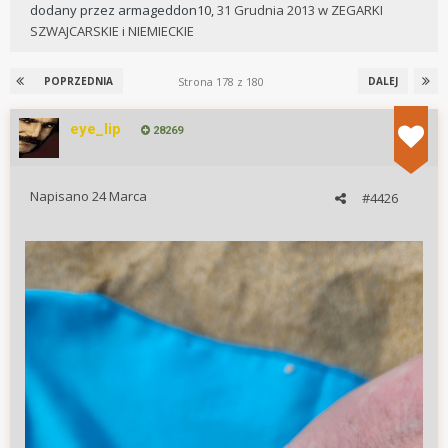
dodany przez
armageddon10
,
31 Grudnia 2013
w
ZEGARKI
SZWAJCARSKIE i NIEMIECKIE
Strona 178 z 180
POPRZEDNIA
DALEJ
eye_lip
28269
Napisano
24 Marca
#4426