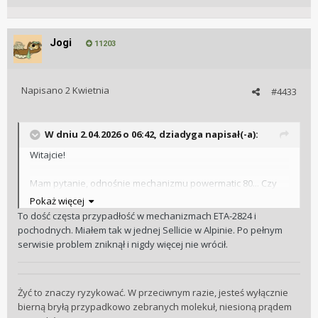
Jogi
11203
Napisano
2 Kwietnia
#4433
W dniu 2.04.2026 o 06:42,
dziadyga
napisał(-a):
Witajcie!
Mam pytanie, odnośnie mechanizmu powermatic 80... Czy
Wam sprawia również problemy? Bo jak do tej pory, to
Pokaż więcej
zegarek ten jest najbardziej awaryjnym w moim
To dość częsta przypadłość w mechanizmach ETA-2824 i
zestawieniu... Zegar zakupiony, jako nowy, maksymalnie
pochodnych. Miałem tak w jednej Sellicie w Alpinie. Po pełnym
30x na ręku i co jakiś czas pojawia się taka oto przypadłość,
serwisie problem zniknął i nigdy więcej nie wrócił.
że podczas kręcenia koronką, obraca się wahnik i to tak
dosyć mocno... Zegarek był odsyłany trzy razy do serwisu i
teraz czeka go to samo, oczywiście w ramach gwarancji...
Żyć to znaczy ryzykować. W przeciwnym razie, jesteś wyłącznie
Zauważyłem też, że zmiana daty następuje o godz. 3...
bierną bryłą przypadkowo zebranych molekuł, niesioną prądem
Zegarek w większości czasu przeleżał w pudełku, nie był