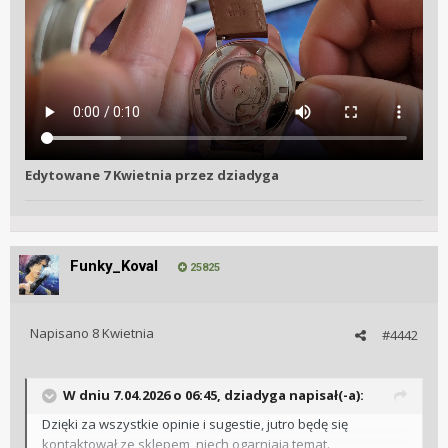
Edytowane
7 Kwietnia
przez dziadyga
Funky_Koval
25825
Napisano
8 Kwietnia
#4442
W dniu 7.04.2026 o 06:45,
dziadyga
napisał(-a):
Dzięki za wszystkie opinie i sugestie, jutro będę się
kontaktował ze sklepem, niech ogarniają temat.