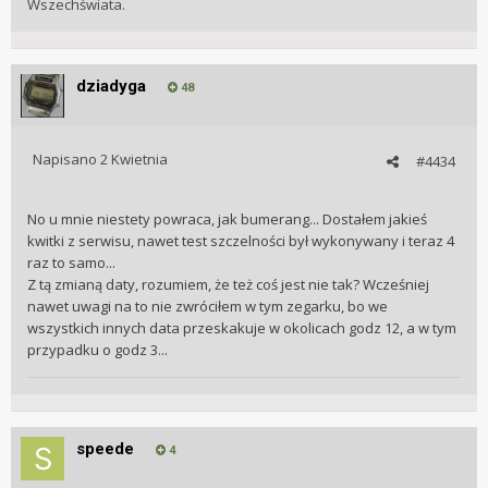
Wszechświata.
nigdzie uderzony, nie upadł, można powiedzieć, że prawie
nieużywany, a tu takie cuda się dzieją...
dziadyga
48
Napisano
2 Kwietnia
#4434
No u mnie niestety powraca, jak bumerang... Dostałem jakieś
kwitki z serwisu, nawet test szczelności był wykonywany i teraz 4
raz to samo...
Z tą zmianą daty, rozumiem, że też coś jest nie tak? Wcześniej
nawet uwagi na to nie zwróciłem w tym zegarku, bo we
wszystkich innych data przeskakuje w okolicach godz 12, a w tym
przypadku o godz 3...
speede
4