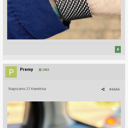
6
Premy
2953
Napisano
21 Kwietnia
#4444