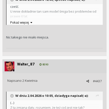
cześć.
U mnie dokładnie tan sam model śmiga bez problemów od
prawie 6 lat.
Może trochę głupie pytanie ale czy nie zmieniałeś w nim
Pokaż więcej
daty między godzinami 22 - 02?
Mnie kiedyś instruowali aby tego nie robić bo można coś
uszkodzić (nie wiem może to bajka, a może jakiś trop).
Nic takiego nie miało miejsca.
Walter_87
8590
Napisano
2 Kwietnia
#4437
W dniu 2.04.2026 o 10:05,
dziadyga
napisał(-a):
(...)
Z tą zmianą daty, rozumiem, że też coś jest nie tak?