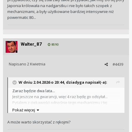
Japonia królowała na nadgarstku i nie było takich szopek z
mechanizmami, a były użytkowane bardziej intensywnie niż
powermatic 80...
Walter_87
8590
Napisano
2 Kwietnia
#4439
W dniu 2.04.2026 o 20:44,
dziadyga
napisał(-a):
Zaraz będzie dwa lata...
Jest jeszcze na gwarancji, więc 4 raz będę go odsyłał...
Pytalem z ciekawości odnośnie tego mechanizmu i tej
przypadłości, czy się zdarzały takie przypadki, jak mój. Do
Pokaż więcej
tej pory Japonia królowała na nadgarstku i nie było takich
szopek z mechanizmami, a były użytkowane bardziej
A może warto skorzystać z rękojmi?
intensywnie niż powermatic 80...