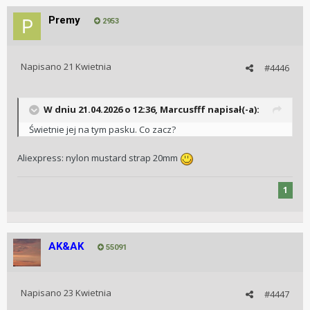
Premy
2953
Napisano
21 Kwietnia
#4446
W dniu 21.04.2026 o 12:36,
Marcusfff
napisał(-a):
Świetnie jej na tym pasku. Co zacz?
Aliexpress: nylon mustard strap 20mm
1
AK&AK
55091
Napisano
23 Kwietnia
#4447