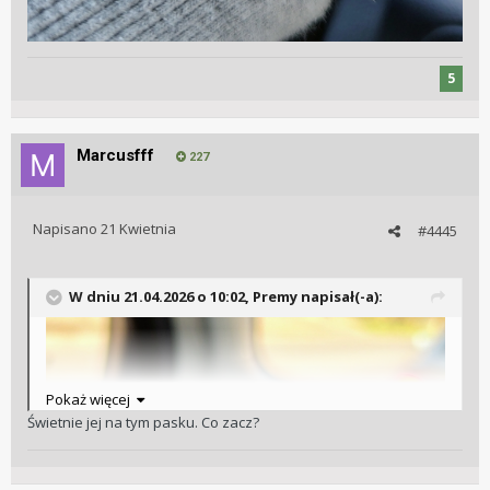
5
Marcusfff
227
Napisano
21 Kwietnia
#4445
W dniu 21.04.2026 o 10:02,
Premy
napisał(-a):
Pokaż więcej
Świetnie jej na tym pasku. Co zacz?