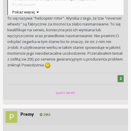
Pozdrawiam!
Pokaż więcej
To się nazywa "helicopter rotor". Wynika z tego, że tzw "reverser
wheels" są fabrycznie za mocno/za słabo nasmarowane. To się
kwalifikuje na serwis, konieczna jest ich wymiana lub
wyczyszczenie oraz prawidłowe nasmarowanie. Nie powinni Ci
odsyłać zegarka w tym stanie bo to znaczy, że nic z nim nie
zrobili. A użytkowanie werku w takim stanie spowoduje w jakimś
momencie jego nieodwracalne uszkodzenie. Przerabiałem temat
z sellitą sw 200, po serwisie gwarancyjnym u producenta problem
zniknął. Powodzenia
2
quartz bandit
Premy
2953