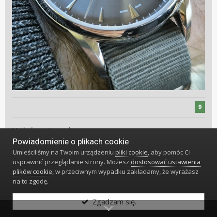
9
Małżeństwo i zegarki.
Powiadomienie o plikach cookie
Umieściliśmy na Twoim urządzeniu
pliki cookie
, aby pomóc Ci
usprawnić przeglądanie strony. Możesz
dostosować ustawienia
rafalmosty
164004
plików cookie
, w przeciwnym wypadku zakładamy, że wyrażasz
na to zgodę.
Napisano
26 Kwietnia
#4448
Zgadzam się.