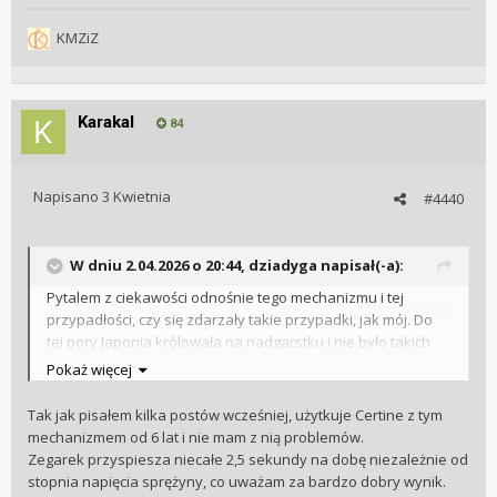
KMZiZ
Karakal
84
Napisano
3 Kwietnia
#4440
W dniu 2.04.2026 o 20:44,
dziadyga
napisał(-a):
Pytalem z ciekawości odnośnie tego mechanizmu i tej
przypadłości, czy się zdarzały takie przypadki, jak mój. Do
tej pory Japonia królowała na nadgarstku i nie było takich
szopek z mechanizmami, a były użytkowane bardziej
Pokaż więcej
intensywnie niż powermatic 80...
Tak jak pisałem kilka postów wcześniej, użytkuje Certine z tym
mechanizmem od 6 lat i nie mam z nią problemów.
Zegarek przyspiesza niecałe 2,5 sekundy na dobę niezależnie od
stopnia napięcia sprężyny, co uważam za bardzo dobry wynik.