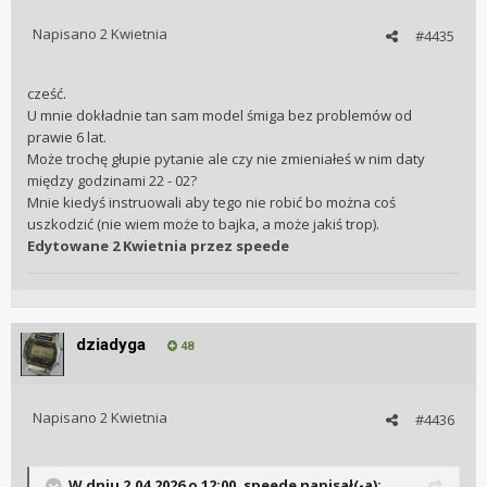
Napisano
2 Kwietnia
#4435
cześć.
U mnie dokładnie tan sam model śmiga bez problemów od
prawie 6 lat.
Może trochę głupie pytanie ale czy nie zmieniałeś w nim daty
między godzinami 22 - 02?
Mnie kiedyś instruowali aby tego nie robić bo można coś
uszkodzić (nie wiem może to bajka, a może jakiś trop).
Edytowane
2 Kwietnia
przez speede
dziadyga
48
Napisano
2 Kwietnia
#4436
W dniu 2.04.2026 o 12:00,
speede
napisał(-a):