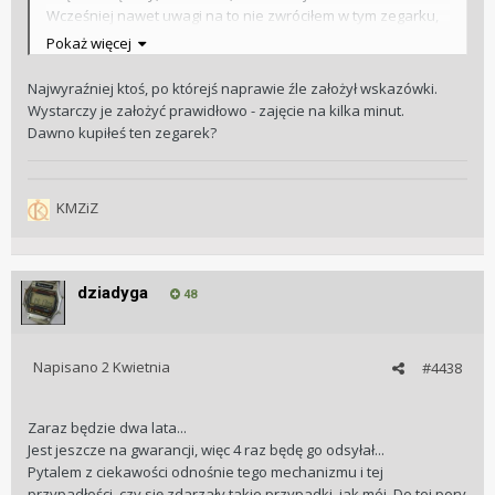
Wcześniej nawet uwagi na to nie zwróciłem w tym zegarku,
bo we wszystkich innych data przeskakuje w okolicach godz
Pokaż więcej
12, a w tym przypadku o godz 3...
Najwyraźniej ktoś, po którejś naprawie źle założył wskazówki.
Wystarczy je założyć prawidłowo - zajęcie na kilka minut.
Dawno kupiłeś ten zegarek?
KMZiZ
dziadyga
48
Napisano
2 Kwietnia
#4438
Zaraz będzie dwa lata...
Jest jeszcze na gwarancji, więc 4 raz będę go odsyłał...
Pytalem z ciekawości odnośnie tego mechanizmu i tej
przypadłości, czy się zdarzały takie przypadki, jak mój. Do tej pory