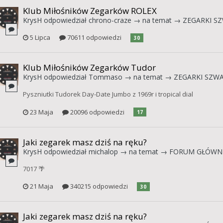
Klub Miłośników Zegarków ROLEX
KrysH
odpowiedział
chrono-craze
→ na temat →
ZEGARKI SZ
5 Lipca
70611 odpowiedzi
30
Klub Miłośników Zegarków Tudor
KrysH
odpowiedział
Tommaso
→ na temat →
ZEGARKI SZWAJ
Pyszniutki Tudorek Day-Date Jumbo z 1969r i tropical dial
23 Maja
20096 odpowiedzi
17
Jaki zegarek masz dziś na ręku?
KrysH
odpowiedział
michalop
→ na temat →
FORUM GŁÓWN
7017 🌴
21 Maja
340215 odpowiedzi
30
Jaki zegarek masz dziś na ręku?