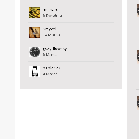
meinard
6 Kwietnia
Smycel
14 Marca
gszydlowsky
6 Marca
pablo122
4 Marca