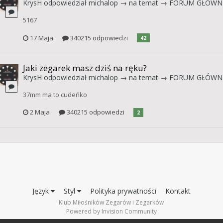
KrysH
odpowiedział
michalop
→ na temat →
FORUM GŁÓWN
5167
17 Maja
340215 odpowiedzi
42
Jaki zegarek masz dziś na ręku?
KrysH
odpowiedział
michalop
→ na temat →
FORUM GŁÓWN
37mm ma to cudeńko
2 Maja
340215 odpowiedzi
2
Język
Styl
Polityka prywatności
Kontakt
Klub Miłośników Zegarów i Zegarków
Powered by Invision Community