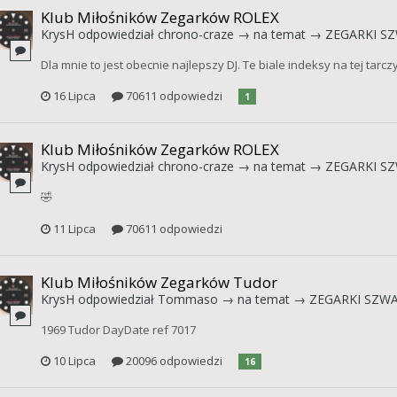
Klub Miłośników Zegarków ROLEX
KrysH
odpowiedział
chrono-craze
→ na temat →
ZEGARKI SZ
Dla mnie to jest obecnie najlepszy DJ. Te biale indeksy na tej tarcz
16 Lipca
70611 odpowiedzi
1
Klub Miłośników Zegarków ROLEX
KrysH
odpowiedział
chrono-craze
→ na temat →
ZEGARKI SZ
🤣
11 Lipca
70611 odpowiedzi
Klub Miłośników Zegarków Tudor
KrysH
odpowiedział
Tommaso
→ na temat →
ZEGARKI SZWAJ
1969 Tudor DayDate ref 7017
10 Lipca
20096 odpowiedzi
16