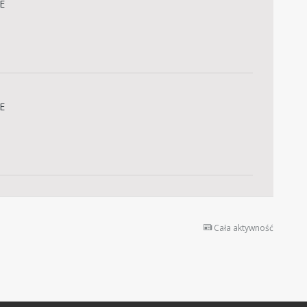
E
E
Cała aktywność