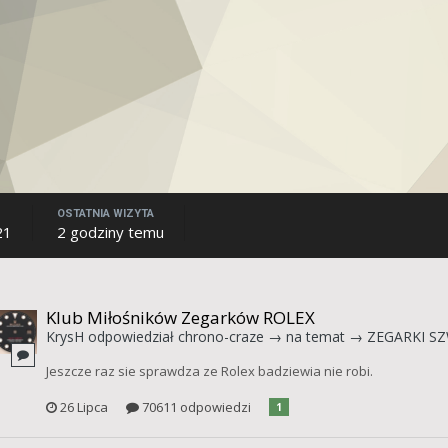
OSTATNIA WIZYTA
21
2 godziny temu
Klub Miłośników Zegarków ROLEX
KrysH
odpowiedział
chrono-craze
→ na temat →
ZEGARKI SZ
Jeszcze raz sie sprawdza ze Rolex badziewia nie robi.
26 Lipca
70611 odpowiedzi
1