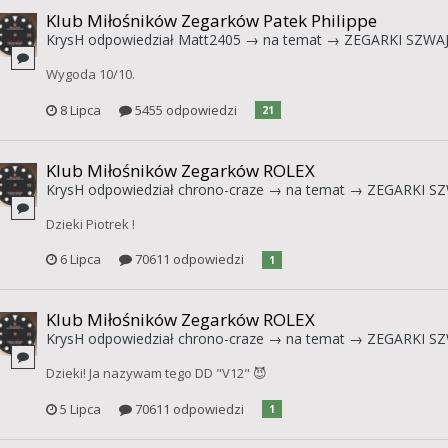
Klub Miłośników Zegarków Patek Philippe
KrysH
odpowiedział
Matt2405
→ na temat →
ZEGARKI SZWAJ
Wygoda 10/10.
8 Lipca
5455 odpowiedzi
21
Klub Miłośników Zegarków ROLEX
KrysH
odpowiedział
chrono-craze
→ na temat →
ZEGARKI SZ
Dzieki Piotrek !
6 Lipca
70611 odpowiedzi
1
Klub Miłośników Zegarków ROLEX
KrysH
odpowiedział
chrono-craze
→ na temat →
ZEGARKI SZ
Dzieki! Ja nazywam tego DD "V12" 😈
5 Lipca
70611 odpowiedzi
1