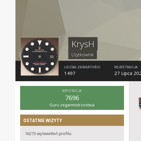
KrysH
Użytkownik
LICZBA ZAWARTOŚCI
REJESTRACJA
1497
27 Lipca 20
REPUTACJA
7696
Guru zegarmistrzostwa
OSTATNIE WIZYTY
16273 wyświetleń profilu