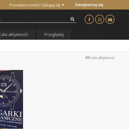
Zarejestruj się
Posiadasz konto? Zaloguj się
Cała aktywność
Przeglądaj
Cała aktywność