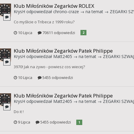
Klub Miłośników Zegarków ROLEX
KrysH
odpowiedział
chrono-craze
→ na temat →
ZEGARKI SZ
Co myślicie o Tribeca z 1999 roku?
10 Lipca
70611 odpowiedzi
2
Klub Miłośników Zegarków Patek Philippe
KrysH
odpowiedział
Matt2405
→ na temat →
ZEGARKI SZWAJ
3970! Jak na zywo - powiesz cos wiecej?
10 Lipca
5455 odpowiedzi
Klub Miłośników Zegarków Patek Philippe
KrysH
odpowiedział
Matt2405
→ na temat →
ZEGARKI SZWAJ
Do it !
9 Lipca
5455 odpowiedzi
1