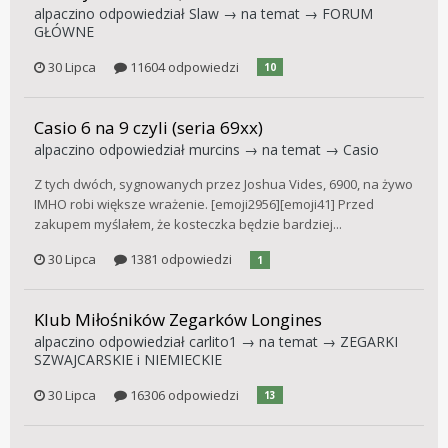
alpaczino
odpowiedział
Slaw
→ na temat →
FORUM
GŁÓWNE
30 Lipca
11604 odpowiedzi
10
Casio 6 na 9 czyli (seria 69xx)
alpaczino
odpowiedział
murcins
→ na temat →
Casio
Z tych dwóch, sygnowanych przez Joshua Vides, 6900, na żywo
IMHO robi większe wrażenie. [emoji2956][emoji41] Przed
zakupem myślałem, że kosteczka będzie bardziej...
30 Lipca
1381 odpowiedzi
1
Klub Miłośników Zegarków Longines
alpaczino
odpowiedział
carlito1
→ na temat →
ZEGARKI
SZWAJCARSKIE i NIEMIECKIE
30 Lipca
16306 odpowiedzi
13