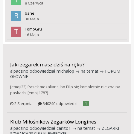
8 Czerwca
bane
30 Maja
TomoGru
16 Maja
Jaki zegarek masz dziś na ręku?
alpaczino
odpowiedział
michalop
→ na temat →
FORUM
GŁÓWNE
[emoji23] Pasek mezalians, bo Filip się kompletnie nie zna na
paskach. [emoji1787]
2 Sierpnia
340240 odpowiedzi
1
Klub Miłośników Zegarków Longines
alpaczino
odpowiedział
carlito1
→ na temat →
ZEGARKI
SZWAJCARSKIE i NIEMIECKIE