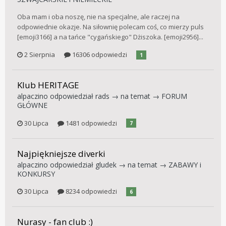
Oba mam i oba noszę, nie na specjalne, ale raczej na
odpowiednie okazje. Na siłownię polecam coś, co mierzy puls
[emoji3166] a na tańce "cygańskiego" Dżiszoka. [emoji2956]...
2 Sierpnia
16306 odpowiedzi
1
Klub HERITAGE
alpaczino
odpowiedział
rads
→ na temat →
FORUM
GŁÓWNE
30 Lipca
1481 odpowiedzi
7
Najpiękniejsze diverki
alpaczino
odpowiedział
gludek
→ na temat →
ZABAWY i
KONKURSY
30 Lipca
8234 odpowiedzi
6
Nurasy - fan club :)