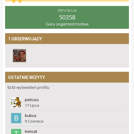
REPUTACJA
50358
Guru zegarmistrzostwa
1 OBSERWUJĄCY
OSTATNIE WIZYTY
9243 wyświetleń profilu
petruss
17 Lipca
bubus
9 Czerwca
tomcat