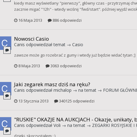
kiedy masz wyświetlany "pierwszy", główny czas - przytrzymaj chw
zacznie migać "12h" - wtedy wciśnij "fwd/start". później wyjdź wcis
16 Maja 2013
886 odpowiedzi
Nowosci Casio
Canis
odpowiedział temat →
Casio
zawsze może go rozebrać z gumy i wtedy już będzie widać tytan ;]
8 Maja 2013
3063 odpowiedzi
Jaki zegarek masz dziś na ręku?
Canis
odpowiedział
michalop
→ na temat →
FORUM GŁÓWN
13 Stycznia 2013
340125 odpowiedzi
"RUSKIE" OKAZJE NA AUKCJACH - Okazje, unikaty, 
Canis
odpowiedział
Voli
→ na temat →
ZEGARKI ROSYJSKIE I
dzięki. skorzystałem : )