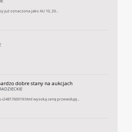
IE
 już oznaczona jako AU 10, 20...
E
bardzo dobre stany na aukcjach
 RADZIECKIE
s-i2481760019.html wysoką cenę przewiduję...