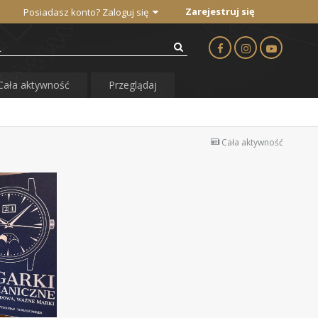
Zarejestruj się
Posiadasz konto? Zaloguj się
Cała aktywność
Przeglądaj
Cała aktywność