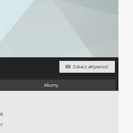
Zobacz aktywność
Albumy
IE
ł: