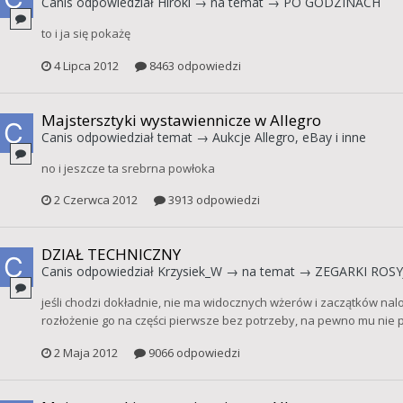
Canis
odpowiedział
Hiroki
→ na temat →
PO GODZINACH
to i ja się pokażę
4 Lipca 2012
8463 odpowiedzi
Majstersztyki wystawiennicze w Allegro
Canis
odpowiedział temat →
Aukcje Allegro, eBay i inne
no i jeszcze ta srebrna powłoka
2 Czerwca 2012
3913 odpowiedzi
DZIAŁ TECHNICZNY
Canis
odpowiedział
Krzysiek_W
→ na temat →
ZEGARKI ROSYJ
jeśli chodzi dokładnie, nie ma widocznych wżerów i zaczątków na
rozłożenie go na części pierwsze bez potrzeby, na pewno mu nie p
2 Maja 2012
9066 odpowiedzi