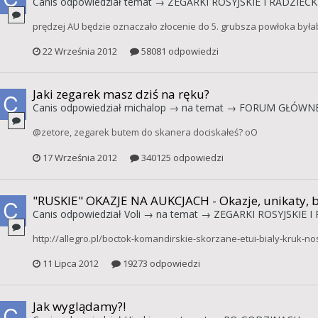
Canis
odpowiedział temat →
ZEGARKI ROSYJSKIE I RADZIECK
prędzej AU będzie oznaczało złocenie do 5. grubsza powłoka byłaby
22 Września 2012
58081 odpowiedzi
Jaki zegarek masz dziś na ręku?
Canis
odpowiedział
michalop
→ na temat →
FORUM GŁÓWN
@zetore, zegarek butem do skanera dociskałeś? oO
17 Września 2012
340125 odpowiedzi
"RUSKIE" OKAZJE NA AUKCJACH - Okazje, unikaty, 
Canis
odpowiedział
Voli
→ na temat →
ZEGARKI ROSYJSKIE I
http://allegro.pl/boctok-komandirskie-skorzane-etui-bialy-kruk-no
11 Lipca 2012
19273 odpowiedzi
Jak wyglądamy?!