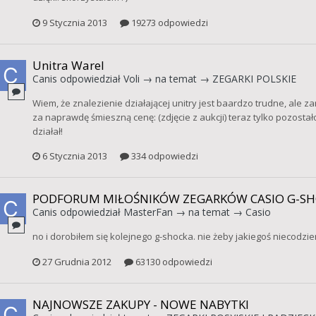
9 Stycznia 2013
19273 odpowiedzi
Unitra Warel
Canis
odpowiedział
Voli
→ na temat →
ZEGARKI POLSKIE
Wiem, że znalezienie działającej unitry jest baardzo trudne, ale z
za naprawdę śmieszną cenę: (zdjęcie z aukcji) teraz tylko pozostał
działał!
6 Stycznia 2013
334 odpowiedzi
PODFORUM MIŁOŚNIKÓW ZEGARKÓW CASIO G-SHO
Canis
odpowiedział
MasterFan
→ na temat →
Casio
no i dorobiłem się kolejnego g-shocka. nie żeby jakiegoś niecodzi
27 Grudnia 2012
63130 odpowiedzi
NAJNOWSZE ZAKUPY - NOWE NABYTKI