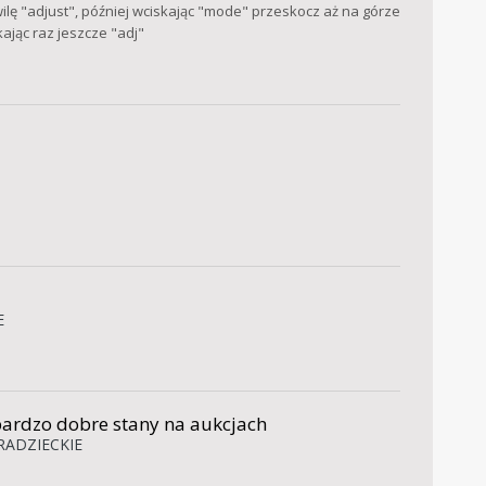
ilę "adjust", później wciskając "mode" przeskocz aż na górze
kając raz jeszcze "adj"
E
bardzo dobre stany na aukcjach
 RADZIECKIE