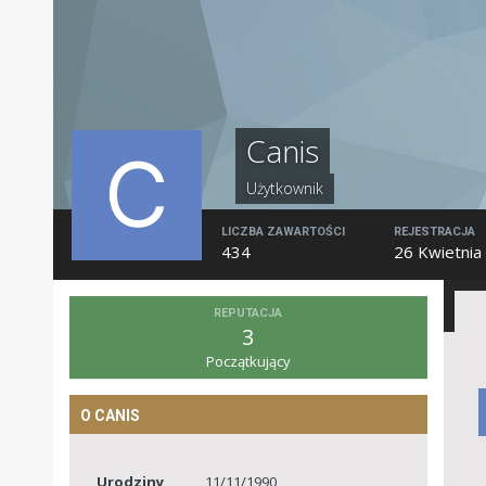
Canis
Użytkownik
LICZBA ZAWARTOŚCI
REJESTRACJA
434
26 Kwietnia
REPUTACJA
3
Początkujący
O CANIS
Urodziny
11/11/1990