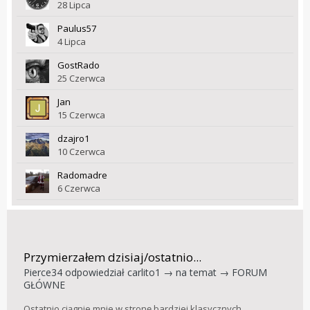
28 Lipca
Paulus57
4 Lipca
GostRado
25 Czerwca
Jan
15 Czerwca
dzajro1
10 Czerwca
Radomadre
6 Czerwca
Przymierzałem dzisiaj/ostatnio...
Pierce34
odpowiedział
carlito1
→ na temat →
FORUM
GŁÓWNE
Ostatnio ciągnie mnie w stronę bardziej klasycznych