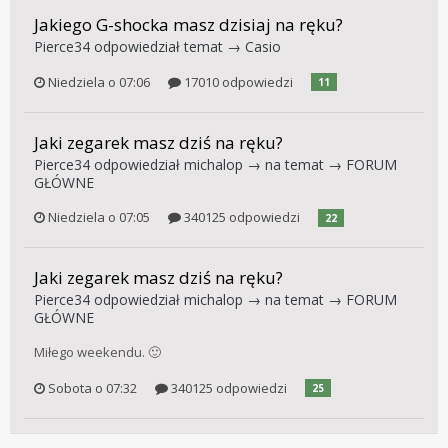
Jakiego G-shocka masz dzisiaj na ręku?
Pierce34
odpowiedział temat →
Casio
Niedziela o 07:06
17010 odpowiedzi
11
Jaki zegarek masz dziś na ręku?
Pierce34
odpowiedział
michalop
→ na temat →
FORUM
GŁÓWNE
Niedziela o 07:05
340125 odpowiedzi
22
Jaki zegarek masz dziś na ręku?
Pierce34
odpowiedział
michalop
→ na temat →
FORUM
GŁÓWNE
Miłego weekendu. 🙂
Sobota o 07:32
340125 odpowiedzi
25