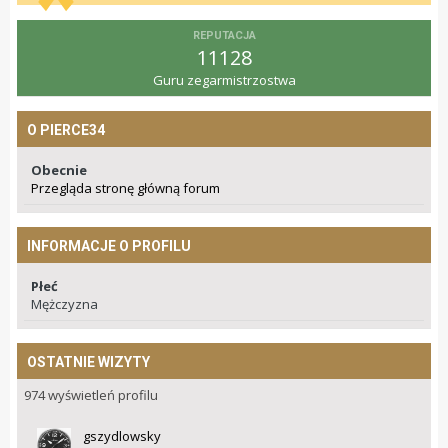
REPUTACJA
11128
Guru zegarmistrzostwa
O PIERCE34
Obecnie
Przegląda stronę główną forum
INFORMACJE O PROFILU
Płeć
Mężczyzna
OSTATNIE WIZYTY
974 wyświetleń profilu
gszydlowsky