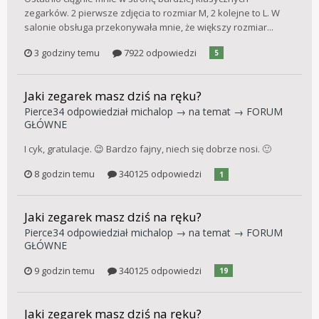
zegarków. 2 pierwsze zdjęcia to rozmiar M, 2 kolejne to L. W
salonie obsługa przekonywała mnie, że większy rozmiar...
3 godziny temu
7922 odpowiedzi
5
Jaki zegarek masz dziś na ręku?
Pierce34
odpowiedział
michalop
→ na temat →
FORUM
GŁÓWNE
I cyk, gratulacje. 😉 Bardzo fajny, niech się dobrze nosi. 🙂
8 godzin temu
340125 odpowiedzi
1
Jaki zegarek masz dziś na ręku?
Pierce34
odpowiedział
michalop
→ na temat →
FORUM
GŁÓWNE
9 godzin temu
340125 odpowiedzi
19
Jaki zegarek masz dziś na ręku?