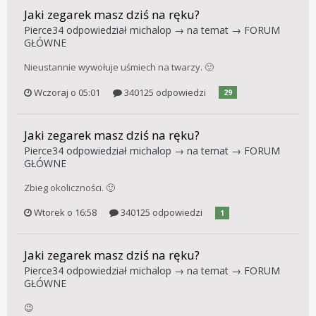
Jaki zegarek masz dziś na ręku?
Pierce34
odpowiedział
michalop
→ na temat →
FORUM
GŁÓWNE
Nieustannie wywołuje uśmiech na twarzy. 🙂
Wczoraj o 05:01
340125 odpowiedzi
29
Jaki zegarek masz dziś na ręku?
Pierce34
odpowiedział
michalop
→ na temat →
FORUM
GŁÓWNE
Zbieg okoliczności. 🙂
Wtorek o 16:58
340125 odpowiedzi
1
Jaki zegarek masz dziś na ręku?
Pierce34
odpowiedział
michalop
→ na temat →
FORUM
GŁÓWNE
😉