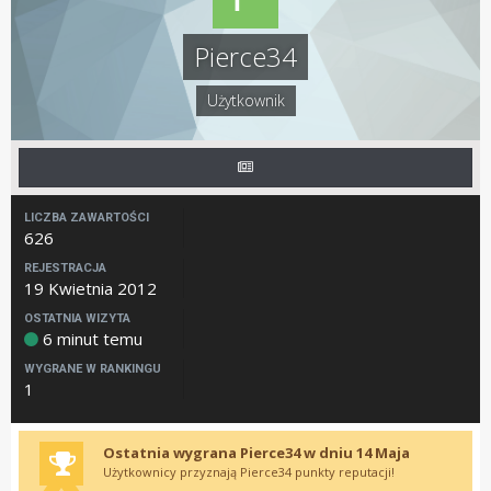
Pierce34
Użytkownik
LICZBA ZAWARTOŚCI
626
REJESTRACJA
19 Kwietnia 2012
OSTATNIA WIZYTA
6 minut temu
WYGRANE W RANKINGU
1
Ostatnia wygrana Pierce34 w dniu 14 Maja
Użytkownicy przyznają Pierce34 punkty reputacji!