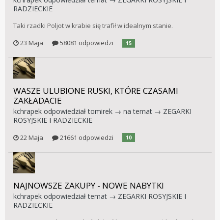
RADZIECKIE
Taki rzadki Poljot w krabie się trafił w idealnym stanie.
23 Maja
58081 odpowiedzi
15
WASZE ULUBIONE RUSKI, KTÓRE CZASAMI
ZAKŁADACIE
kchrapek
odpowiedział
tomirek
→ na temat →
ZEGARKI
ROSYJSKIE I RADZIECKIE
22 Maja
21661 odpowiedzi
10
NAJNOWSZE ZAKUPY - NOWE NABYTKI
kchrapek
odpowiedział temat →
ZEGARKI ROSYJSKIE I
RADZIECKIE