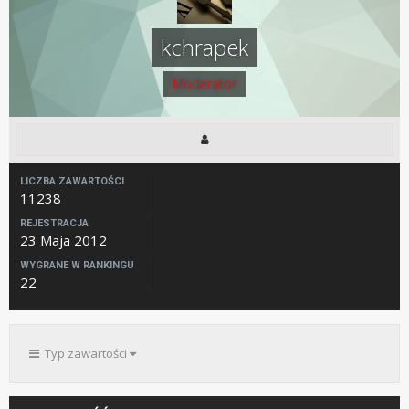
kchrapek
Moderator
LICZBA ZAWARTOŚCI
11238
REJESTRACJA
23 Maja 2012
WYGRANE W RANKINGU
22
Typ zawartości