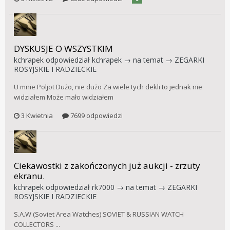
DYSKUSJE O WSZYSTKIM
kchrapek
odpowiedział
kchrapek
→ na temat →
ZEGARKI
ROSYJSKIE I RADZIECKIE
U mnie Poljot Dużo, nie dużo Za wiele tych dekli to jednak nie
widziałem Może mało widziałem
3 Kwietnia
7699 odpowiedzi
Ciekawostki z zakończonych już aukcji - zrzuty
ekranu.
kchrapek
odpowiedział
rk7000
→ na temat →
ZEGARKI
ROSYJSKIE I RADZIECKIE
S.A.W (Soviet Area Watches) SOVIET & RUSSIAN WATCH
COLLECTORS ...