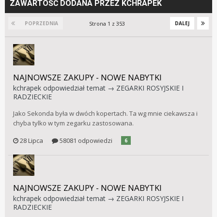
ZAWARTOŚĆ DODANA PRZEZ KCHRAPEK
Strona 1 z 353
POPRZEDNIA
DALEJ
NAJNOWSZE ZAKUPY - NOWE NABYTKI
kchrapek
odpowiedział temat →
ZEGARKI ROSYJSKIE I
RADZIECKIE
Jako Sekonda była w dwóch kopertach. Ta wg mnie ciekawsza i
chyba tylko w tym zegarku zastosowana.
28 Lipca
58081 odpowiedzi
6
NAJNOWSZE ZAKUPY - NOWE NABYTKI
kchrapek
odpowiedział temat →
ZEGARKI ROSYJSKIE I
RADZIECKIE