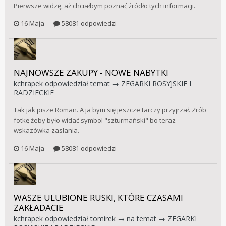
Pierwsze widzę, aż chciałbym poznać źródło tych informacji.
16 Maja
58081 odpowiedzi
NAJNOWSZE ZAKUPY - NOWE NABYTKI
kchrapek
odpowiedział temat →
ZEGARKI ROSYJSKIE I
RADZIECKIE
Tak jak pisze Roman. A ja bym się jeszcze tarczy przyjrzał. Zrób
fotkę żeby było widać symbol "szturmański" bo teraz
wskazówka zasłania.
16 Maja
58081 odpowiedzi
WASZE ULUBIONE RUSKI, KTÓRE CZASAMI
ZAKŁADACIE
kchrapek
odpowiedział
tomirek
→ na temat →
ZEGARKI