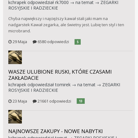
kchrapek
odpowiedział
rk7000
→ na temat →
ZEGARKI
ROSYJSKIE I RADZIECKIE
Chyba największy i najcięższy kawał stali jaki mam na
nadgarstek Kawał zegarka, ale świetny jest. Lubię ten styl i ten
microbrand.
29 Maja
6580 odpowiedzi
5
WASZE ULUBIONE RUSKI, KTÓRE CZASAMI
ZAKŁADACIE
kchrapek
odpowiedział
tomirek
→ na temat →
ZEGARKI
ROSYJSKIE I RADZIECKIE
23 Maja
21661 odpowiedzi
13
NAJNOWSZE ZAKUPY - NOWE NABYTKI
kchrapek
odpowiedział temat →
ZEGARKI ROSYJSKIE I