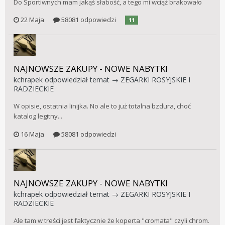
Do Sportiwnych mam jakąś słabość, a tego mi wciąż brakowało
22 Maja
58081 odpowiedzi
11
NAJNOWSZE ZAKUPY - NOWE NABYTKI
kchrapek
odpowiedział temat →
ZEGARKI ROSYJSKIE I
RADZIECKIE
W opisie, ostatnia linijka. No ale to już totalna bzdura, choć
katalog legitny...
16 Maja
58081 odpowiedzi
NAJNOWSZE ZAKUPY - NOWE NABYTKI
kchrapek
odpowiedział temat →
ZEGARKI ROSYJSKIE I
RADZIECKIE
Ale tam w treści jest faktycznie że koperta "cromata" czyli chrom.