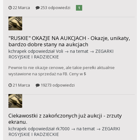
22 Marca
253 odpowiedzi
1
"RUSKIE" OKAZJE NA AUKCJACH - Okazje, unikaty,
bardzo dobre stany na aukcjach
kchrapek
odpowiedział
Voli
→ na temat →
ZEGARKI
ROSYJSKIE I RADZIECKIE
Pewnie to nie okazje cenowe, ale takie perełki aktualnie
wystawione na sprzedaż na FB. Ceny w $
21 Marca
19273 odpowiedzi
Ciekawostki z zakończonych już aukcji - zrzuty
ekranu.
kchrapek
odpowiedział
rk7000
→ na temat →
ZEGARKI
ROSYJSKIE I RADZIECKIE