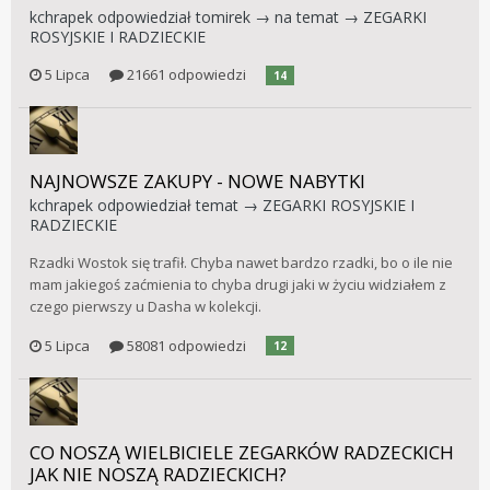
kchrapek
odpowiedział
tomirek
→ na temat →
ZEGARKI
ROSYJSKIE I RADZIECKIE
5 Lipca
21661 odpowiedzi
14
NAJNOWSZE ZAKUPY - NOWE NABYTKI
kchrapek
odpowiedział temat →
ZEGARKI ROSYJSKIE I
RADZIECKIE
Rzadki Wostok się trafił. Chyba nawet bardzo rzadki, bo o ile nie
mam jakiegoś zaćmienia to chyba drugi jaki w życiu widziałem z
czego pierwszy u Dasha w kolekcji.
5 Lipca
58081 odpowiedzi
12
CO NOSZĄ WIELBICIELE ZEGARKÓW RADZECKICH
JAK NIE NOSZĄ RADZIECKICH?