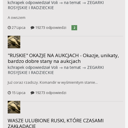
kchrapek
odpowiedział
Voli
→ na temat →
ZEGARKI
ROSYJSKIE I RADZIECKIE
A owszem
27 Lipca
19273 odpowiedzi
2
"RUSKIE" OKAZJE NA AUKCJACH - Okazje, unikaty,
bardzo dobre stany na aukcjach
kchrapek
odpowiedział
Voli
→ na temat →
ZEGARKI
ROSYJSKIE I RADZIECKIE
Już coraz rzadszy. Komandir w wyśmienitym stanie...
15 Lipca
19273 odpowiedzi
WASZE ULUBIONE RUSKI, KTÓRE CZASAMI
ZAKŁADACIE