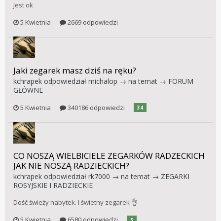
Jest ok
5 Kwietnia
2669 odpowiedzi
Jaki zegarek masz dziś na ręku?
kchrapek
odpowiedział
michalop
→ na temat →
FORUM
GŁÓWNE
5 Kwietnia
340186 odpowiedzi
34
CO NOSZĄ WIELBICIELE ZEGARKÓW RADZECKICH
JAK NIE NOSZĄ RADZIECKICH?
kchrapek
odpowiedział
rk7000
→ na temat →
ZEGARKI
ROSYJSKIE I RADZIECKIE
Dość świeży nabytek. I świetny zegarek 👌
5 Kwietnia
6580 odpowiedzi
5