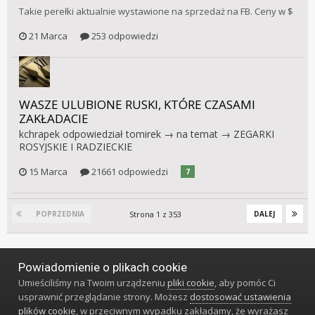
Takie perełki aktualnie wystawione na sprzedaż na FB. Ceny w $
21 Marca
253 odpowiedzi
WASZE ULUBIONE RUSKI, KTÓRE CZASAMI
ZAKŁADACIE
kchrapek
odpowiedział
tomirek
→ na temat →
ZEGARKI
ROSYJSKIE I RADZIECKIE
15 Marca
21661 odpowiedzi
7
Strona 1 z 353
POPRZEDNIA
DALEJ
Powiadomienie o plikach cookie
Język
Styl
Polityka prywatności
Kontakt
Umieściliśmy na Twoim urządzeniu
pliki cookie
, aby pomóc Ci
Klub Miłośników Zegarów i Zegarków
usprawnić przeglądanie strony. Możesz
dostosować ustawienia
Powered by Invision Community
plików cookie
, w przeciwnym wypadku zakładamy, że wyrażasz