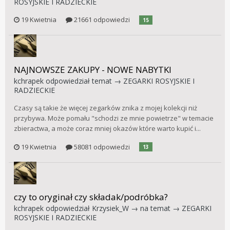
ROSYJSKIE I RADZIECKIE
19 Kwietnia
21661 odpowiedzi
15
NAJNOWSZE ZAKUPY - NOWE NABYTKI
kchrapek
odpowiedział temat →
ZEGARKI ROSYJSKIE I
RADZIECKIE
Czasy są takie że więcej zegarków znika z mojej kolekcji niż
przybywa. Może pomału "schodzi ze mnie powietrze" w temacie
zbieractwa, a może coraz mniej okazów które warto kupić i...
19 Kwietnia
58081 odpowiedzi
13
czy to oryginał czy składak/podróbka?
kchrapek
odpowiedział
Krzysiek_W
→ na temat →
ZEGARKI
ROSYJSKIE I RADZIECKIE