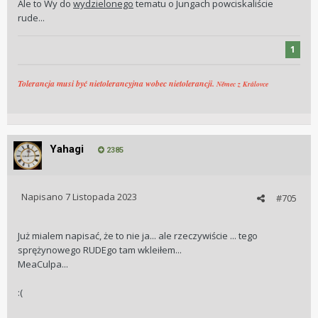
Ale to Wy do
wydzielonego
tematu o Jungach powciskaliście
rude...
1
Tolerancja musi być nietolerancyjna wobec nietolerancji.
Němec z Královce
Yahagi
2385
Napisano
7 Listopada 2023
#705
Już mialem napisać, że to nie ja... ale rzeczywiście ... tego
sprężynowego RUDEgo tam wkleiłem...
MeaCulpa...
:(