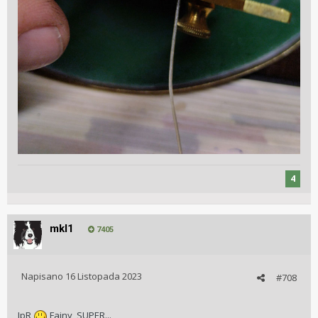
4
mkl1
7405
Napisano
16 Listopada 2023
#708
JpR
Fajny, SUPER...