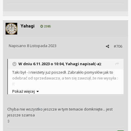
Yahagi
2385
Napisano
8 Listopada 2023
#706
W dniu 6.11.2023 o 10:04,
Yahagi
napisał(-a):
Taki był - i niestety już poszedł. Zabrakło pomysłów jak to
odebrać od sprzedawacza, a ten się zawziął, że nie wysyła
:
((
Cena do przeskoczenia była. Mam nadzieję, że wziął go
Pokaż więcej
ktoś, kto doceni...
Chyba nie wszystko jeszcze w tym temacie domknięte... jest
jeszcze szansa
:)