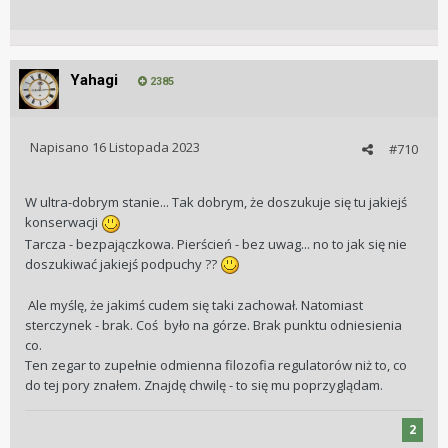
Yahagi
2385
Napisano
16 Listopada 2023
#710
W ultra-dobrym stanie... Tak dobrym, że doszukuje się tu jakiejś
konserwacji
Tarcza - bezpajączkowa. Pierścień - bez uwag... no to jak się nie
doszukiwać jakiejś podpuchy ??
Ale myślę, że jakimś cudem się taki zachował. Natomiast
sterczynek - brak. Coś było na górze. Brak punktu odniesienia
co.
Ten zegar to zupełnie odmienna filozofia regulatorów niż to, co
do tej pory znałem. Znajdę chwilę - to się mu poprzyglądam.
2