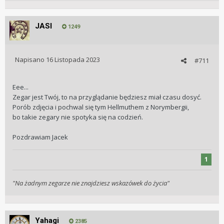
JASI
1249
Napisano
16 Listopada 2023
#711
Eee...
Zegar jest Twój, to na przyglądanie będziesz miał czasu dosyć.
Porób zdjęcia i pochwal się tym Hellmuthem z Norymbergii,
bo takie zegary nie spotyka się na codzień.
Pozdrawiam Jacek
1
"Na żadnym zegarze nie znajdziesz wskazówek do życia"
Yahagi
2385