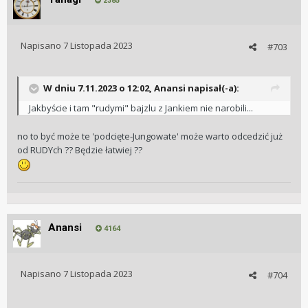
2385
Napisano
7 Listopada 2023
#703
W dniu 7.11.2023 o 12:02,
Anansi
napisał(-a):
Jakbyście i tam "rudymi" bajzlu z Jankiem nie narobili...
no to być może te 'podcięte-Jungowate' może warto odcedzić już
od RUDYch ?? Będzie łatwiej ??
Anansi
4164
Napisano
7 Listopada 2023
#704