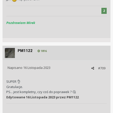
2
Pozdrawiam Mirek
PM1122
1816
Napisano
16 Listopada 2023
#709
SUPER
👌
Gratulacje.
PS... jest kompletny, czy coś do poprawek ?
🤔
Edytowane
16 Listopada 2023
przez PM1122