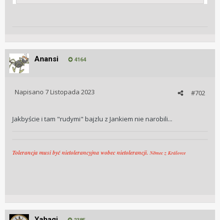
Anansi
4164
Napisano
7 Listopada 2023
#702
Jakbyście i tam "rudymi" bajzlu z Jankiem nie narobili...
Tolerancja musi być nietolerancyjna wobec nietolerancji.
Němec z Královce
Yahagi