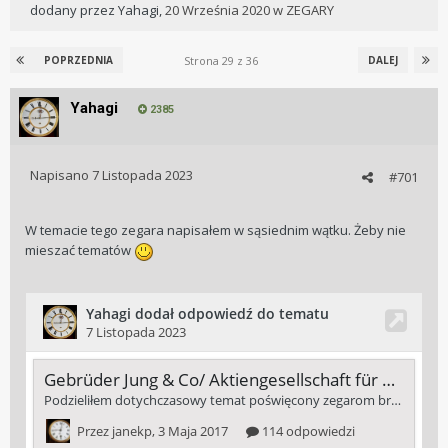
dodany przez
Yahagi
,
20 Września 2020
w
ZEGARY
Strona 29 z 36
POPRZEDNIA
DALEJ
Yahagi
2385
Napisano
7 Listopada 2023
#701
W temacie tego zegara napisałem w sąsiednim wątku. Żeby nie
mieszać tematów