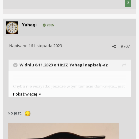
2
Yahagi
2385
Napisano
16 Listopada 2023
#707
W dniu 8.11.2023 o 18:27,
Yahagi
napisał(-a):
Chyba nie wszystko jeszcze w tym temacie domknięte... jest
jeszcze szansa
Pokaż więcej
No jest...