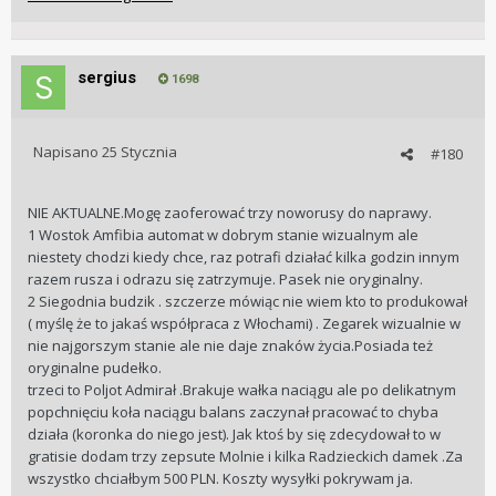
sergius
1698
Napisano
25 Stycznia
#180
NIE AKTUALNE.Mogę zaoferować trzy noworusy do naprawy.
1 Wostok Amfibia automat w dobrym stanie wizualnym ale
niestety chodzi kiedy chce, raz potrafi działać kilka godzin innym
razem rusza i odrazu się zatrzymuje. Pasek nie oryginalny.
2 Siegodnia budzik . szczerze mówiąc nie wiem kto to produkował
( myślę że to jakaś współpraca z Włochami) . Zegarek wizualnie w
nie najgorszym stanie ale nie daje znaków życia.Posiada też
oryginalne pudełko.
trzeci to Poljot Admirał .Brakuje wałka naciągu ale po delikatnym
popchnięciu koła naciągu balans zaczynał pracować to chyba
działa (koronka do niego jest). Jak ktoś by się zdecydował to w
gratisie dodam trzy zepsute Molnie i kilka Radzieckich damek .Za
wszystko chciałbym 500 PLN. Koszty wysyłki pokrywam ja.