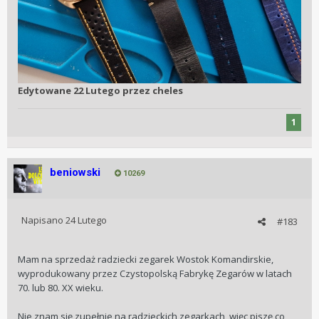
Edytowane
22 Lutego
przez cheles
1
beniowski
10269
Napisano
24 Lutego
#183
Mam na sprzedaż radziecki zegarek Wostok Komandirskie,
wyprodukowany przez Czystopolską Fabrykę Zegarów w latach
70. lub 80. XX wieku.
Nie znam się zupełnie na radzieckich zegarkach, więc piszę co