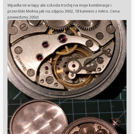
Wpadła mi w łapy ale szkoda trochę na moje kombinacje i
przeróbki Mołnia jak na zdjęciu 3602, 18 kamieni z mikro. Cena
powiedzmy 200zl