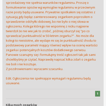
sprzedażowy nie spełnia warunków regulaminu. Proszę o
formułowanie opisów wg wymogów regulaminu w przeciwnym
razie posty będą usuwane. Prywatnie spotkałem się ostatnio z
sytuacją gdy będąc zainteresowany zegarkiem poprosiłem o
sprawdzenie odchyłki dobowej, bo nie było o niej słowa w
ogłoszeniu. Kolega którego nie wspomnę z nicku najpierw
twierdził że nie wie jak to zrobić , później oburzył się "po co
sprawdzać punktualność w 50-letnim zegarku?" . No może dla
kolegi to nieistotne, ale wydaje mi się że punktualność chodu to
podstawowy parametr mający również wpływ na ocenę wartości
zegarka i potencjalnych kosztów dodatkowego serwisu.
Panowie szanujmy się i formułujmy treść ogłoszeń tak jak sami
chcielibyśmy je czytać. Naprawdę napisać kilka zdań o zegarku
nie boli i nie kosztuje
.
Z pozdrowieniami i wyrazami szacunku.
Edit. Ogłoszenia nie spełniające wymagań regulaminu będą
usuwane.
1
Kilka moich zegarków