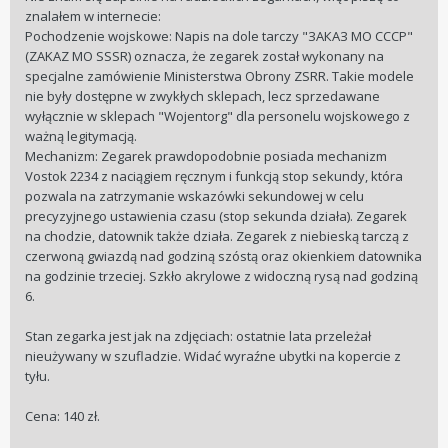
znalałem w internecie:
Pochodzenie wojskowe: Napis na dole tarczy "ЗАКАЗ МО СССР"
(ZAKAZ MO SSSR) oznacza, że zegarek został wykonany na
specjalne zamówienie Ministerstwa Obrony ZSRR. Takie modele
nie były dostępne w zwykłych sklepach, lecz sprzedawane
wyłącznie w sklepach "Wojentorg" dla personelu wojskowego z
ważną legitymacją.
Mechanizm: Zegarek prawdopodobnie posiada mechanizm
Vostok 2234 z naciągiem ręcznym i funkcją stop sekundy, która
pozwala na zatrzymanie wskazówki sekundowej w celu
precyzyjnego ustawienia czasu (stop sekunda działa). Zegarek
na chodzie, datownik także działa. Zegarek z niebieską tarczą z
czerwoną gwiazdą nad godziną szóstą oraz okienkiem datownika
na godzinie trzeciej. Szkło akrylowe z widoczną rysą nad godziną
6.
Stan zegarka jest jak na zdjęciach: ostatnie lata przeleżał
nieużywany w szufladzie. Widać wyraźne ubytki na kopercie z
tyłu.
Cena: 140 zł.