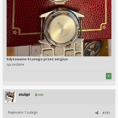
Edytowane
4 Lutego
przez sergius
sprzedane
1
stolipl
330
Napisano
1 Lutego
#181