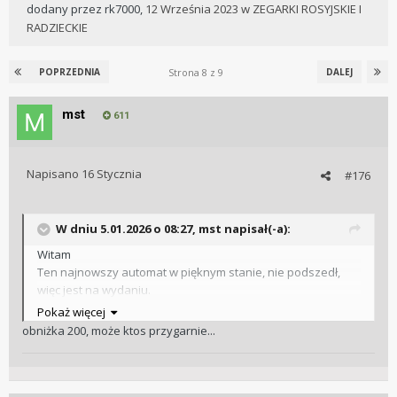
dodany przez
rk7000
,
12 Września 2023
w
ZEGARKI ROSYJSKIE I
RADZIECKIE
Strona 8 z 9
POPRZEDNIA
DALEJ
mst
611
Napisano
16 Stycznia
#176
W dniu 5.01.2026 o 08:27,
mst
napisał(-a):
Witam
Ten najnowszy automat w pięknym stanie, nie podszedł,
więc jest na wydaniu.
Ma jeszcze sznureczek od metki, mechanizm pracuje
Pokaż więcej
równiutko - wykres z aplikacji, jedynie datownik nie chce
obniżka 200, może ktos przygarnie...
przerzucać .
Myslałem 200, ale nie wiem czy realne, słucham propozycji...