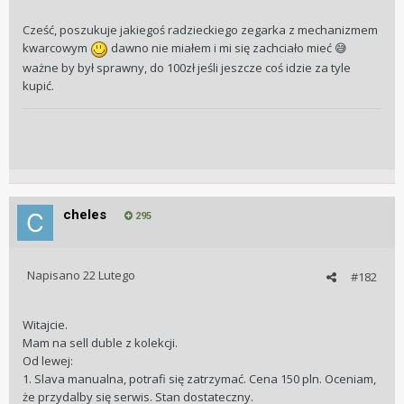
Cześć, poszukuje jakiegoś radzieckiego zegarka z mechanizmem
kwarcowym
dawno nie miałem i mi się zachciało mieć
😅
ważne by był sprawny, do 100zł jeśli jeszcze coś idzie za tyle
kupić.
cheles
295
Napisano
22 Lutego
#182
Witajcie.
Mam na sell duble z kolekcji.
Od lewej:
1. Slava manualna, potrafi się zatrzymać. Cena 150 pln. Oceniam,
że przydalby się serwis. Stan dostateczny.