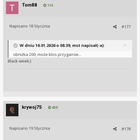
Tom88
114
Napisano
18 Stycznia
#177
W dniu 16.01.2026 o 08:39,
mst
napisał(-a):
obniżka 200, może ktos przygarnie...
Black week;)
krywoj75
459
Napisano
19 Stycznia
#178