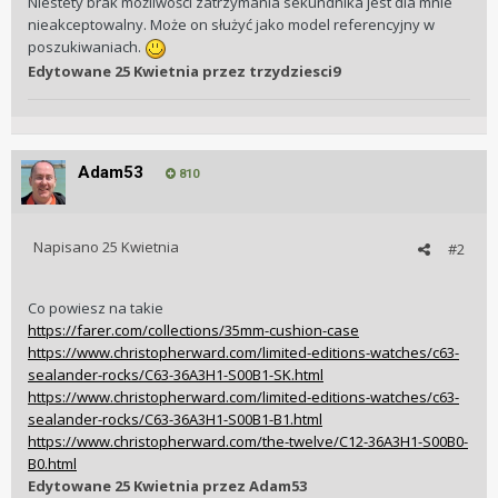
Niestety brak możliwości zatrzymania sekundnika jest dla mnie
nieakceptowalny. Może on służyć jako model referencyjny w
poszukiwaniach.
Edytowane
25 Kwietnia
przez trzydziesci9
Adam53
810
Napisano
25 Kwietnia
#2
Co powiesz na takie
https://farer.com/collections/35mm-cushion-case
https://www.christopherward.com/limited-editions-watches/c63-
sealander-rocks/C63-36A3H1-S00B1-SK.html
https://www.christopherward.com/limited-editions-watches/c63-
sealander-rocks/C63-36A3H1-S00B1-B1.html
https://www.christopherward.com/the-twelve/C12-36A3H1-S00B0-
B0.html
Edytowane
25 Kwietnia
przez Adam53