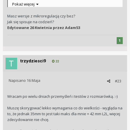
Pokaż więcej
Tutaj zdjecie The Twelve w rozmiarze 36 mm u mnie na
nadgarstku ok 16 cm obwodu.
Masz wersje z mikroregulacją czy bez?
Jak się spisuje na codzień?
Edytowane
26 Kwietnia
przez Adam53
1
trzydziesci9
22
Napisano
16 Maja
#23
Wracam po wielu dniach przemyśleń i testów z rozmiarówką.
:-)
Muszę skorygować lekko wymagania co do wielkości - wygląda na
to, że jednak 35mm to jest taki maks dla mnie + 42 mm L2L, więcej
zdecydowanie nie chcę.