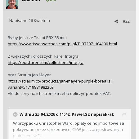
810
Napisano
26 Kwietnia
#22
Byłby jeszcze Tissot PRX 35 mm
https://www.tissotwatches.com/pl-pl/T1372071104100.html
Z większych i droższych Farer Integra
https://eur.farer.com/collections/integra
oraz Straum Jan Mayer
https://straum.co/products/jan-mayen-purple-borealis?
variant=51719881982263
Ale do ceny na ich stronie trzeba doliczyć podatek VAT.
W dniu 25.04.2026 o 11:42,
Pawel.Sz
napisał(-a):
W przypadku Christopher Ward, oplaty celno importowe sa
pokrywane przez sprzedawce, ChW jest zarejestrowanym
platnikiem w EU.