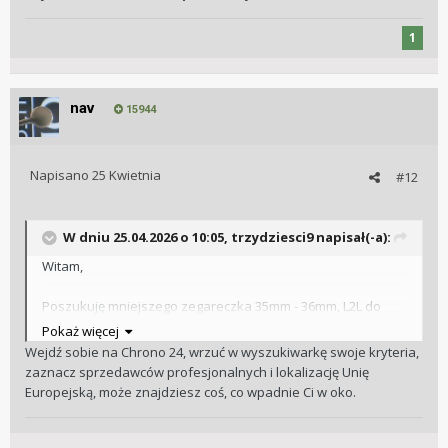
1
nav
15944
Napisano
25 Kwietnia
#12
W dniu 25.04.2026 o 10:05,
trzydziesci9
napisał(-a):
Witam,
Poszukuję mniejszego zegareczka 35mm - 36mm, L2L do
42mm. Jestem uczulony na większe uszy, bardzo mi się nie
Pokaż więcej
podobają zegarki, którym mocno one odstają.
Wejdź sobie na Chrono 24, wrzuć w wyszukiwarkę swoje kryteria,
zaznacz sprzedawców profesjonalnych i lokalizację Unię
Cena do 6k. Zależy mi na bezcłowej dostawie do Polski lub
Europejską, może znajdziesz coś, co wpadnie Ci w oko.
łatwej dostępności w naszym kraju.
Moim ideałem wymiarowym