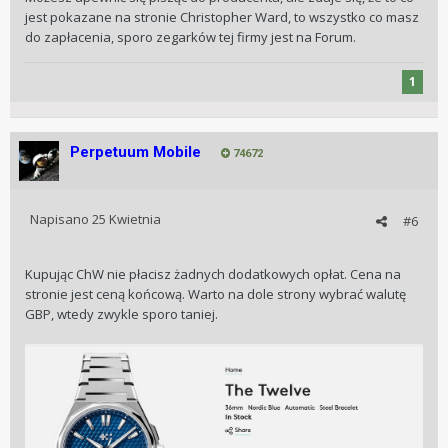
przypadek, niby miałem płacić raz i w to miały być wliczone
jest pokazane na stronie Christopher Ward, to wszystko co masz
podatki, cła i inne duperele. Okazało się, że zegarek dopiero
do zapłacenia, sporo zegarków tej firmy jest na Forum.
dostałem po zainkasowaniu jakichś 700 stów, także wolę
kupować w EU albo PL.
1
Perpetuum Mobile
74672
Napisano
25 Kwietnia
#6
Kupując ChW nie płacisz żadnych dodatkowych opłat. Cena na
stronie jest ceną końcową. Warto na dole strony wybrać walutę
GBP, wtedy zwykle sporo taniej.