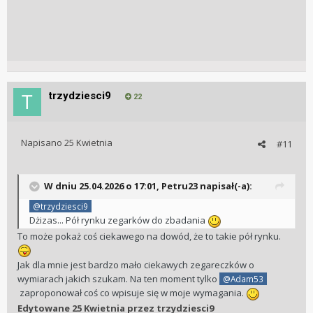
trzydziesci9
22
Napisano
25 Kwietnia
#11
W dniu 25.04.2026 o 17:01,
Petru23
napisał(-a):
@trzydziesci9
Dżizas... Pół rynku zegarków do zbadania
To może pokaż coś ciekawego na dowód, że to takie pół rynku.
Jak dla mnie jest bardzo mało ciekawych zegareczków o
wymiarach jakich szukam. Na ten moment tylko
@Adam53
zaproponował coś co wpisuje się w moje wymagania.
Edytowane
25 Kwietnia
przez trzydziesci9