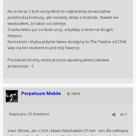
No to teraz z tych wszystkich to najbardziej mi wizualnie
podchodzą Erebusy, ale niestety sklep z Australii. Nawet nie
wiedziałem, że takie coś istnieje.
Traska lekko już za duże uszy, a byłaby u mnie na drugim
miejscu.
Na trzecim i chyba jedynie łatwo dostępny to The Twelve od ChW,
więc na ten moment to jest mój faworyt.
Poczekam trochę, może jeszcze wpadną jakieś ciekawe
propozycje.
:
-)
Perpetuum Mobile
74672
Napisano
25 Kwietnia
#17
Vaer 38 mm, ale z USA i Maen Manhattan 37 mm - ten dla odmiany