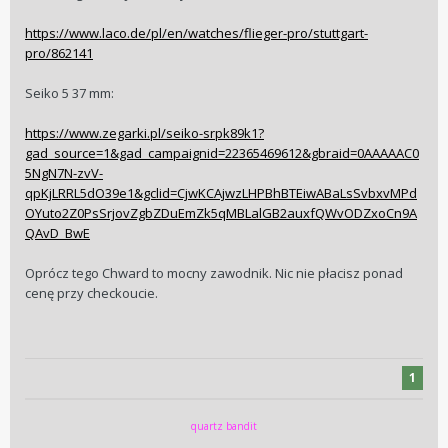
https://www.laco.de/pl/en/watches/flieger-pro/stuttgart-
pro/862141
Seiko 5 37 mm:
https://www.zegarki.pl/seiko-srpk89k1?
gad_source=1&gad_campaignid=22365469612&gbraid=0AAAAAC0
5NgN7N-zvV-
qpKjLRRL5dO39e1&gclid=CjwKCAjwzLHPBhBTEiwABaLsSvbxvMPd
OYuto2Z0PsSrjovZgbZDuEmZk5qMBLalGB2auxfQWvODZxoCn9A
QAvD_BwE
Oprócz tego Chward to mocny zawodnik. Nic nie płacisz ponad
cenę przy checkoucie.
1
quartz bandit