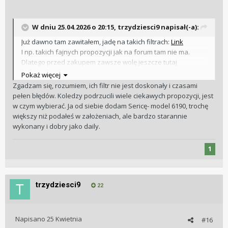
W dniu 25.04.2026 o 20:15,
trzydziesci9
napisał(-a):
Już dawno tam zawitałem, jadę na takich filtrach:
Link
I np. takich fajnych propozycji jak na forum tam nie ma.
Dlatego przed zakupem zawsze wolę jeszcze tutaj
skonsultować temat.
Pokaż więcej
Zgadzam się, rozumiem, ich filtr nie jest doskonały i czasami
pełen błędów. Koledzy podrzucili wiele ciekawych propozycji, jest
w czym wybierać. Ja od siebie dodam Sericę- model 6190, trochę
większy niż podałeś w założeniach, ale bardzo starannie
wykonany i dobry jako daily.
1
trzydziesci9
22
Napisano
25 Kwietnia
#16