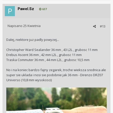
jest: https://theslenderwrist.com/orient-fab00009l-3-star-
Pawel.Sz
review/. Niestety brak możliwości zatrzymania sekundnika
637
jest dla mnie nieakceptowalny. Może on służyć jako model
referencyjny w poszukiwaniach.
Napisano
25 Kwietnia
#13
Dalej, niektore juz padly powyzej...
Christopher Ward Sealander 36 mm , 43 L2L , grubosc 11 mm
Erebus Ascent 36 mm , 42 mm L2L , grubosc 11 mm
Traska Commuter 36 mm , 44 mm L2L , grubosc 10,5 mm
No i na koniec bardzo fajny zegarek, troche wieksza srednica ale
super sie uklada i nosi sie podobnie jak 36 mm - Direnzo DRZ07
Universo (10,8 mm wysokosci)