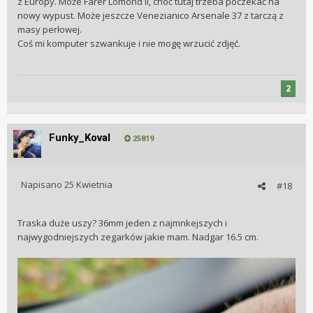
z Europy. Może Farer Lomond II, choć tutaj trzeba poczekać na
nowy wypust. Może jeszcze Venezianico Arsenale 37 z tarczą z
masy perłowej.
Coś mi komputer szwankuje i nie mogę wrzucić zdjęć.
2
Funky_Koval
25819
Napisano
25 Kwietnia
#18
Traska duże uszy? 36mm jeden z najmnkejszych i
najwygodniejszych zegarków jakie mam. Nadgar 16.5 cm.