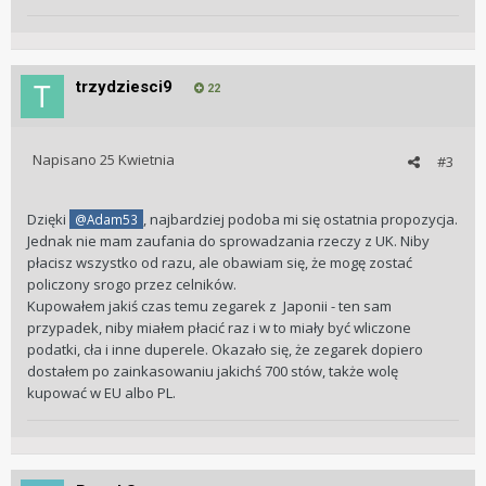
trzydziesci9
22
Napisano
25 Kwietnia
#3
Dzięki
, najbardziej podoba mi się ostatnia propozycja.
@Adam53
Jednak nie mam zaufania do sprowadzania rzeczy z UK. Niby
płacisz wszystko od razu, ale obawiam się, że mogę zostać
policzony srogo przez celników.
Kupowałem jakiś czas temu zegarek z Japonii - ten sam
przypadek, niby miałem płacić raz i w to miały być wliczone
podatki, cła i inne duperele. Okazało się, że zegarek dopiero
dostałem po zainkasowaniu jakichś 700 stów, także wolę
kupować w EU albo PL.