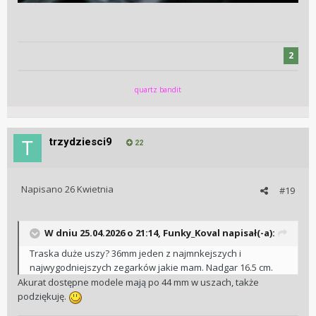
2
quartz bandit
trzydziesci9
22
Napisano
26 Kwietnia
#19
W dniu 25.04.2026 o 21:14,
Funky_Koval
napisał(-a):
Traska duże uszy? 36mm jeden z najmnkejszych i
najwygodniejszych zegarków jakie mam. Nadgar 16.5 cm.
Akurat dostępne modele mają po 44 mm w uszach, także
podziękuję.