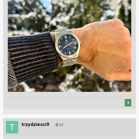
3
trzydziesci9
22