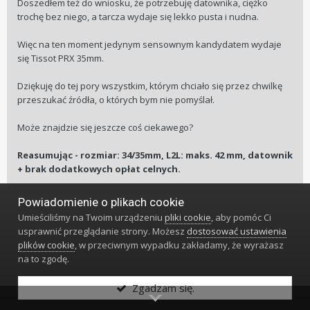
Doszedłem też do wniosku, że potrzebuję datownika, ciężko
trochę bez niego, a tarcza wydaje się lekko pusta i nudna.
Więc na ten moment jedynym sensownym kandydatem wydaje
się Tissot PRX 35mm.
Dziękuję do tej pory wszystkim, którym chciało się przez chwilkę
przeszukać źródła, o których bym nie pomyślał.
Może znajdzie się jeszcze coś ciekawego?
Reasumując - rozmiar: 34/35mm, L2L: maks. 42 mm, datownik
+ brak dodatkowych opłat celnych.
1
Powiadomienie o plikach cookie
Umieściliśmy na Twoim urządzeniu
pliki cookie
, aby pomóc Ci
usprawnić przeglądanie strony. Możesz
dostosować ustawienia
plików cookie
, w przeciwnym wypadku zakładamy, że wyrażasz
XAVIER7
321
na to zgodę.
Zgadzam się.
Napisano
17 Maja
#24