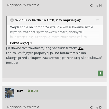
Napisano
25 Kwietnia
#14
W dniu 25.04.2026 o 18:31,
nav
napisał(-a):
Wejdź sobie na Chrono 24, wrzuć w wyszukiwarkę swoje
kryteria, zaznacz sprzedawców profesjonalnych i
lokalizację Unię Europejską, może znajdziesz coś, co
wpadnie Ci w oko.
Pokaż więcej
Już dawno tam zawitałem, jadę na takich filtrach:
Link
I np. takich fajnych propozycji jak na forum tam nie ma.
Dlatego przed zakupem zawsze wolę jeszcze tutaj skonsultować
temat. :)
1
nav
15944
Napisano
25 Kwietnia
#15