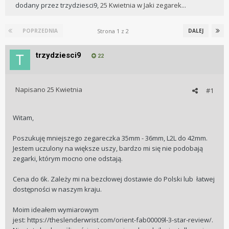
dodany przez
trzydziesci9
,
25 Kwietnia
w
Jaki zegarek...
Strona 1 z 2
POPRZEDNIA
DALEJ
trzydziesci9
22
Napisano
25 Kwietnia
#1
Witam,
Poszukuję mniejszego zegareczka 35mm - 36mm, L2L do 42mm.
Jestem uczulony na większe uszy, bardzo mi się nie podobają
zegarki, którym mocno one odstają.
Cena do 6k. Zależy mi na bezcłowej dostawie do Polski lub łatwej
dostępności w naszym kraju.
Moim ideałem wymiarowym
jest: https://theslenderwrist.com/orient-fab00009l-3-star-review/.