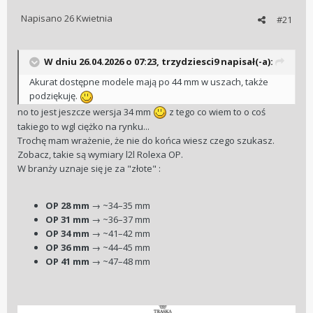
Napisano
26 Kwietnia
#21
W dniu 26.04.2026 o 07:23,
trzydziesci9
napisał(-a):
Akurat dostępne modele mają po 44 mm w uszach, także
podziękuję.
no to jest jeszcze wersja 34 mm
z tego co wiem to o coś
takiego to wgl ciężko na rynku...
Trochę mam wrażenie, że nie do końca wiesz czego szukasz.
Zobacz, takie są wymiary l2l Rolexa OP.
W branży uznaje się je za "złote" :
OP 28 mm
→ ~34–35 mm
OP 31 mm
→ ~36–37 mm
OP 34 mm
→ ~41–42 mm
OP 36 mm
→ ~44–45 mm
OP 41 mm
→ ~47–48 mm