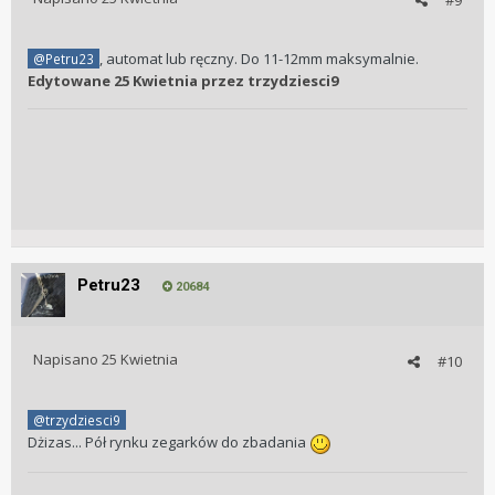
, automat lub ręczny. Do 11-12mm maksymalnie.
@Petru23
Edytowane
25 Kwietnia
przez trzydziesci9
Petru23
20684
Napisano
25 Kwietnia
#10
@trzydziesci9
Dżizas... Pół rynku zegarków do zbadania