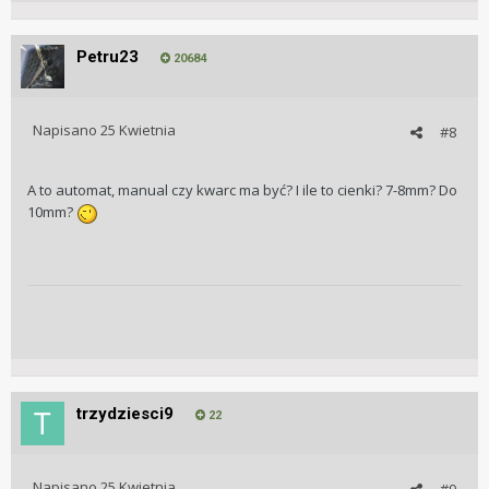
Petru23
20684
Napisano
25 Kwietnia
#8
A to automat, manual czy kwarc ma być? I ile to cienki? 7-8mm? Do
10mm?
trzydziesci9
22
Napisano
25 Kwietnia
#9