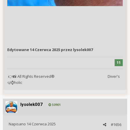
Edytowane
14 Czerwca 2025
przez lysolek007
11
All Rights Reserved® Diver's
👉
📸
holic
🤿
⌚
lysolek007
50901
Napisano
14 Czerwca 2025
#1656