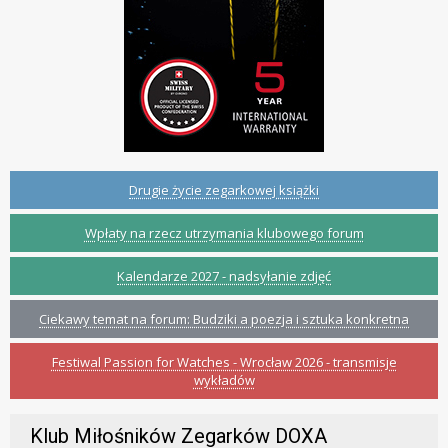
Drugie życie zegarkowej książki
Wpłaty na rzecz utrzymania klubowego forum
Kalendarze 2027 - nadsyłanie zdjęć
Ciekawy temat na forum: Budziki a poezja i sztuka konkretna
Festiwal Passion for Watches - Wrocław 2026 - transmisje
wykładów
Klub Miłośników Zegarków DOXA