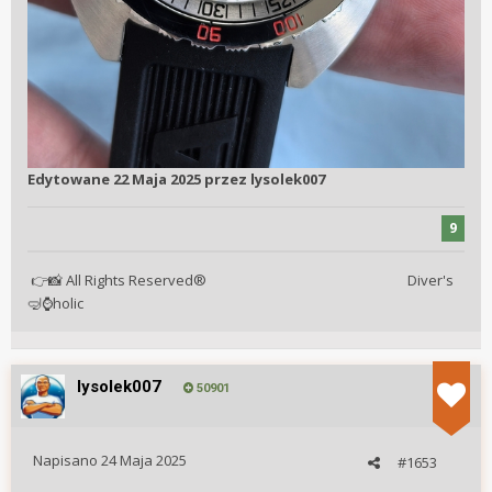
Edytowane
22 Maja 2025
przez lysolek007
9
All Rights Reserved® Diver's
👉
📸
holic
🤿
⌚
lysolek007
50901
Napisano
24 Maja 2025
#1653