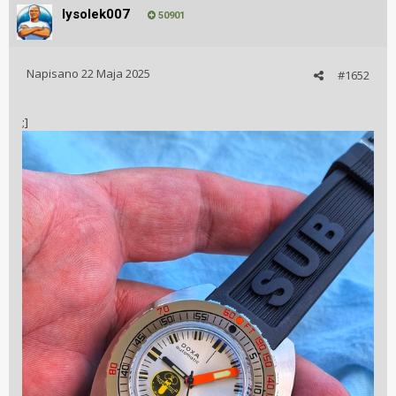
lysolek007
50901
Napisano
22 Maja 2025
#1652
;]