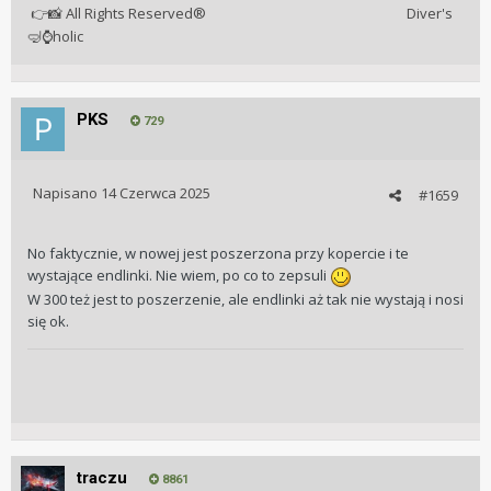
All Rights Reserved® Diver's
👉
📸
holic
🤿
⌚
PKS
729
Napisano
14 Czerwca 2025
#1659
No faktycznie, w nowej jest poszerzona przy kopercie i te
wystające endlinki. Nie wiem, po co to zepsuli
W 300 też jest to poszerzenie, ale endlinki aż tak nie wystają i nosi
się ok.
traczu
8861