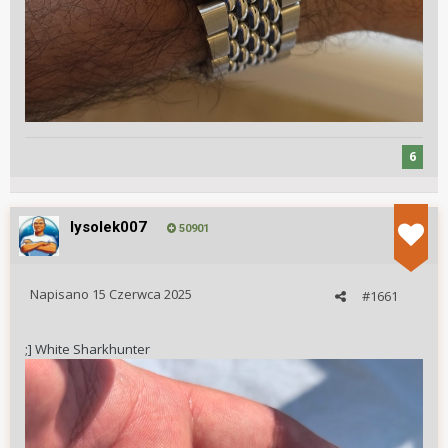
6
lysolek007
50901
Napisano
15 Czerwca 2025
#1661
;] White Sharkhunter