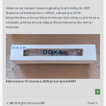
Udało mi się zakupić nową oryginalną, bransoletkę do 300T
(kupiona od kolekcjonera z Włoch, zakupił ją w 2019r
bezpośrednio w Doxa), która trochę się różni od tej co jest teraz w
zestawie, później wrzucę zdjęcia dla porównania obu wersji i
recenzję.
Edytowane
15 Czerwca 2025
przez lysolek007
5
All Rights Reserved® Diver's
👉
📸