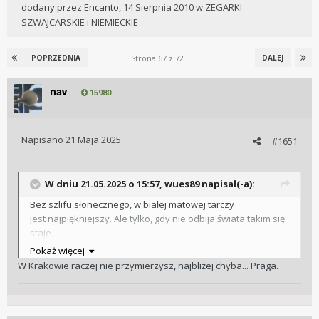
dodany przez
Encanto
,
14 Sierpnia 2010
w
ZEGARKI
SZWAJCARSKIE i NIEMIECKIE
Strona 67 z 72
POPRZEDNIA
DALEJ
nav
15980
Napisano
21 Maja 2025
#1651
W dniu 21.05.2025 o 15:57,
wues89
napisał(-a):
Bez szlifu słonecznego, w białej matowej tarczy
jest najpiękniejszy. Ale tylko, gdy nie odbija świata takim się
staje.
Pokaż więcej
Orientujecie się czy w Krakowie posiadają, w którymś ze
W Krakowie raczej nie przymierzysz, najbliżej chyba... Praga.
sklepów model 200T?