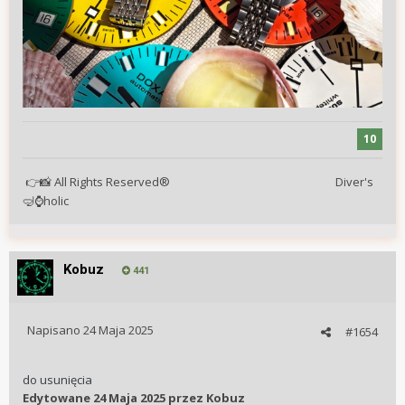
10
All Rights Reserved® Diver's
👉
📸
holic
🤿
⌚
Kobuz
441
Napisano
24 Maja 2025
#1654
do usunięcia
Edytowane
24 Maja 2025
przez Kobuz