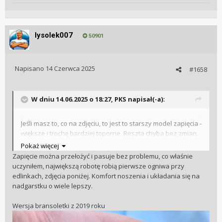
lysolek007
50901
Napisano
14 Czerwca 2025
#1658
W dniu 14.06.2025 o 18:27,
PKS
napisał(-a):
Jeśli masz to, co na zdjęciu, to jest to starszy model zapięcia -
większe i trochę bardziej toporne. Reszta chyba bez zmian.
Ja tam wolę stare zapięcie z 1200t, te co teraz dają w 300. Te
Pokaż więcej
nowe nie mają mikroregulacji, a trudno za nią uznać
Zapięcie można przełożyć i pasuje bez problemu, co właśnie
przedłużkę stosowaną przy zakładaniu zegarka na
uczyniłem, największą robotę robią pierwsze ogniwa przy
kombinezon.
edlinkach, zdjęcia poniżej. Komfort noszenia i układania się na
nadgarstku o wiele lepszy.
Wersja bransoletki z 2019 roku