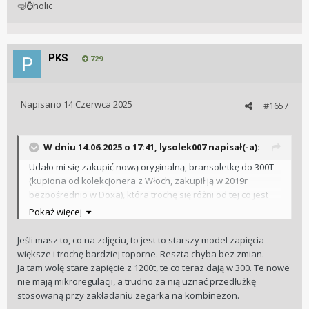
holic
🤿
⌚
PKS
729
Napisano
14 Czerwca 2025
#1657
W dniu 14.06.2025 o 17:41,
lysolek007
napisał(-a):
Udało mi się zakupić nową oryginalną, bransoletkę do 300T
(kupiona od kolekcjonera z Włoch, zakupił ją w 2019r
bezpośrednio w Doxa), która trochę się różni od tej co jest
teraz w zestawie, później wrzucę zdjęcia dla porównania
Pokaż więcej
obu wersji i recenzję.
Jeśli masz to, co na zdjęciu, to jest to starszy model zapięcia -
większe i trochę bardziej toporne. Reszta chyba bez zmian.
Ja tam wolę stare zapięcie z 1200t, te co teraz dają w 300. Te nowe
nie mają mikroregulacji, a trudno za nią uznać przedłużkę
stosowaną przy zakładaniu zegarka na kombinezon.