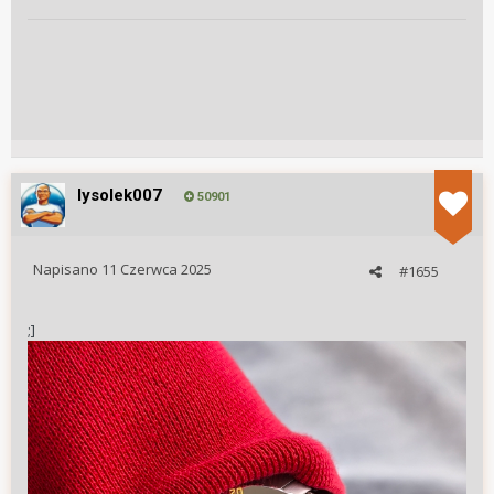
lysolek007
50901
Napisano
11 Czerwca 2025
#1655
;]