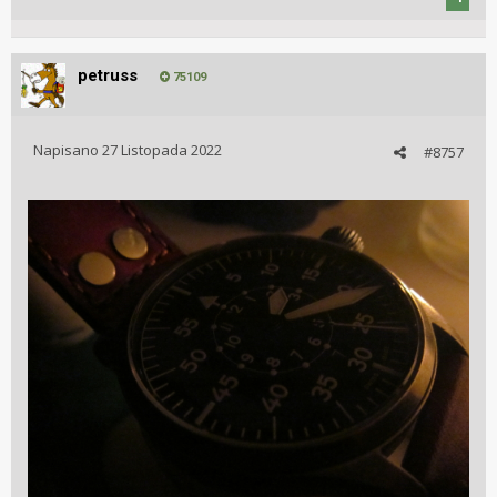
petruss
75109
Napisano
27 Listopada 2022
#8757