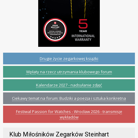
Drugie życie zegarkowej książki
Wpłaty na rzecz utrzymania klubowego forum
Kalendarze 2027 - nadsyłanie zdjęć
Ciekawy temat na forum: Budziki a poezja i sztuka konkretna
Festiwal Passion for Watches - Wrocław 2026 - transmisje
wykładów
Klub Miłośników Zegarków Steinhart