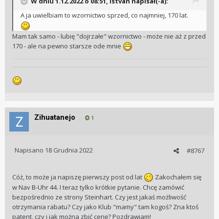
W dniu 1.12.2022 o 08:51,
Istvan
napisał(-a):
A ja uwielbiam to wzornictwo sprzed, co najmniej, 170 lat.
Mam tak samo - lubię "dojrzałe" wzornictwo - może nie aż z przed
170 - ale na pewno starsze ode mnie
Zihuatanejo
1
Napisano
18 Grudnia 2022
#8767
Cóż, to może ja napiszę pierwszy post od lat
Zakochałem się
w Nav B-Uhr 44. I teraz tylko krótkie pytanie. Chcę zamówić
bezpośrednio ze strony Steinhart. Czy jest jakaś możliwość
otrzymania rabatu? Czy jako Klub "mamy" tam kogoś? Zna ktoś
patent, czy i jak można zbić cenę? Pozdrawiam!