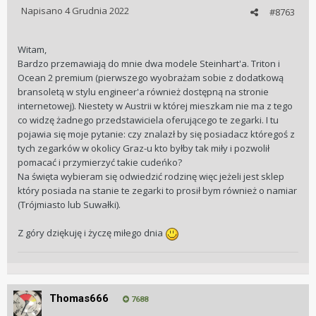
Napisano
4 Grudnia 2022
#8763
Witam,
Bardzo przemawiają do mnie dwa modele Steinhart'a. Triton i
Ocean 2 premium (pierwszego wyobrażam sobie z dodatkową
bransoletą w stylu engineer'a również dostępną na stronie
internetowej). Niestety w Austrii w której mieszkam nie ma z tego
co widzę żadnego przedstawiciela oferującego te zegarki. I tu
pojawia się moje pytanie: czy znalazł by się posiadacz któregoś z
tych zegarków w okolicy Graz-u kto byłby tak miły i pozwolił
pomacać i przymierzyć takie cudeńko?
Na święta wybieram się odwiedzić rodzinę więc jeżeli jest sklep
który posiada na stanie te zegarki to prosił bym również o namiar
(Trójmiasto lub Suwałki).
Z góry dziękuję i życzę miłego dnia
Thomas666
7688