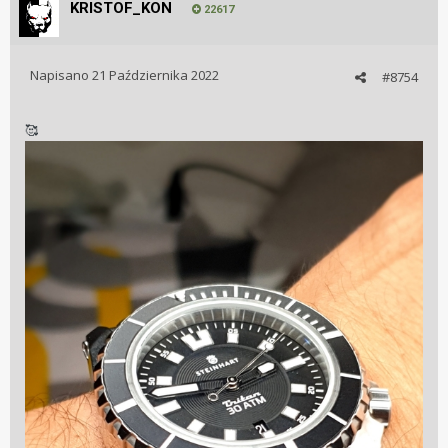
KRISTOF_KON
22617
Napisano
21 Października 2022
#8754
🥰