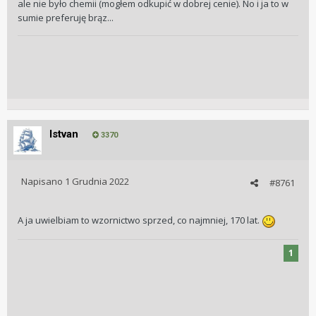
ale nie było chemii (mogłem odkupić w dobrej cenie). No i ja to w
sumie preferuję brąz...
Istvan
3370
Napisano
1 Grudnia 2022
#8761
A ja uwielbiam to wzornictwo sprzed, co najmniej, 170 lat.
1