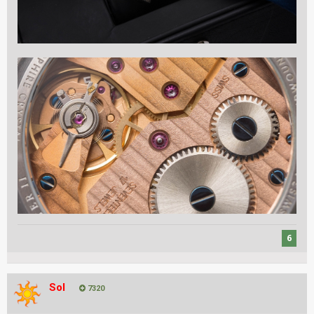
6
Sol
7320