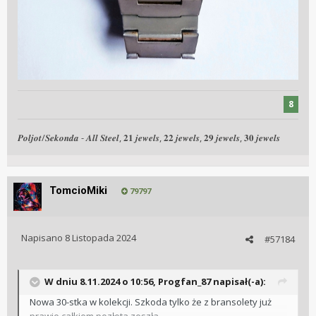
8
𝑷𝒐𝒍𝒋𝒐𝒕/𝑺𝒆𝒌𝒐𝒏𝒅𝒂 - 𝑨𝒍𝒍 𝑺𝒕𝒆𝒆𝒍, 𝟐𝟏 𝒋𝒆𝒘𝒆𝒍𝒔, 𝟐𝟐 𝒋𝒆𝒘𝒆𝒍𝒔, 𝟐𝟗 𝒋𝒆𝒘𝒆𝒍𝒔, 𝟑𝟎 𝒋𝒆𝒘𝒆𝒍𝒔
TomcioMiki
79797
Napisano
8 Listopada 2024
#57184
W dniu 8.11.2024 o 10:56,
Progfan_87
napisał(-a):
Nowa 30-stka w kolekcji. Szkoda tylko że z bransolety już