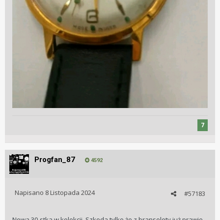
7
Progfan_87
4592
Napisano
8 Listopada 2024
#57183
Nowa 30-stka w kolekcji. Szkoda tylko że z bransolety już prawie