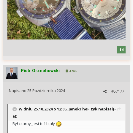
14
Piotr Orzechowski
3746
Napisano
25 Października 2024
#57177
W dniu 25.10.2024 o 12:05,
JanekTheFizyk
napisał(-
a):
Był czarny, jest też biały