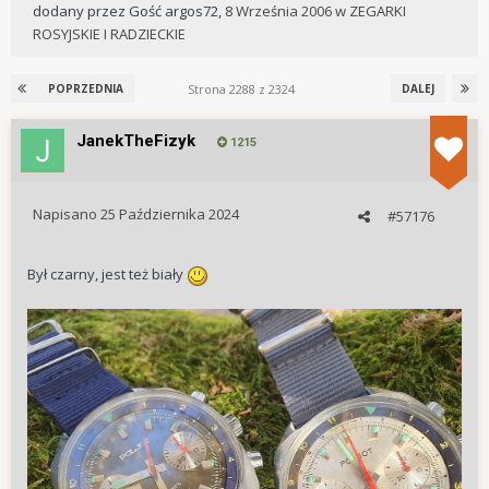
dodany przez
Gość argos72
,
8 Września 2006
w
ZEGARKI
ROSYJSKIE I RADZIECKIE
Strona 2288 z 2324
POPRZEDNIA
DALEJ
JanekTheFizyk
1215
Napisano
25 Października 2024
#57176
Był czarny, jest też biały