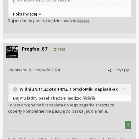
prawie całkiem pozłota zeszła.
Pokaż więcej
Daj mu ładny pasek i będzie miodzio
🤗
🤗
🤗
Progfan_87
4592
Napisano
8 Listopada 2024
#57185
W dniu 8.11.2024 o 14:12,
TomcioMiki
napisał(-a):
Daj mu ładny pasek i będzie miodzio
🤗
🤗
🤗
To jest oryginalna bransoleta do tego zegarka zresztą te
koperty kompletnie nie pasują do paska jak dla mnie.
1