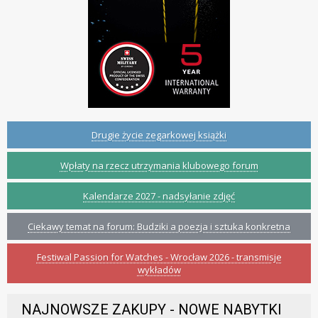
Drugie życie zegarkowej książki
Wpłaty na rzecz utrzymania klubowego forum
Kalendarze 2027 - nadsyłanie zdjęć
Ciekawy temat na forum: Budziki a poezja i sztuka konkretna
Festiwal Passion for Watches - Wrocław 2026 - transmisje
wykładów
NAJNOWSZE ZAKUPY - NOWE NABYTKI