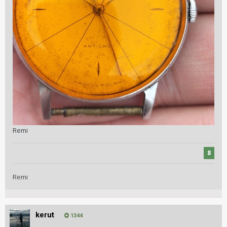
Remi
8
Remi
kerut
1344