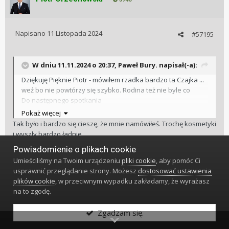
Napisano
11 Listopada 2024
#57195
W dniu 11.11.2024 o 20:37,
Paweł Bury.
napisał(-a):
Dziękuję Pięknie Piotr - mówiłem rzadka bardzo ta Czajka ...
weź bo nie powtórzy się szybko. Rodina też nie byle co
Do następnego spotkania
Pozdrawiam
Pokaż więcej
Tak było i bardzo się cieszę, że mnie namówiłeś. Trochę kosmetyki
i wyszły bardzo ładnie.
Do następnego spotkania już w grudniu.
Powiadomienie o plikach cookie
Pozdrawiam
Umieściliśmy na Twoim urządzeniu
pliki cookie
, aby pomóc Ci
usprawnić przeglądanie strony. Możesz
dostosować ustawienia
1
plików cookie
, w przeciwnym wypadku zakładamy, że wyrażasz
na to zgodę.
Zgadzam się.
Plan 9
130