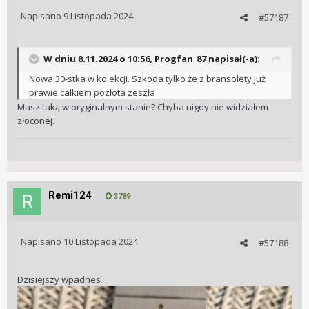
Napisano
9 Listopada 2024
#57187
W dniu 8.11.2024 o 10:56,
Progfan_87
napisał(-a):
Nowa 30-stka w kolekcji. Szkoda tylko że z bransolety już
prawie całkiem pozłota zeszła
Masz taką w oryginalnym stanie? Chyba nigdy nie widziałem
złoconej.
Remi124
3789
Napisano
10 Listopada 2024
#57188
Dzisiejszy wpadnes