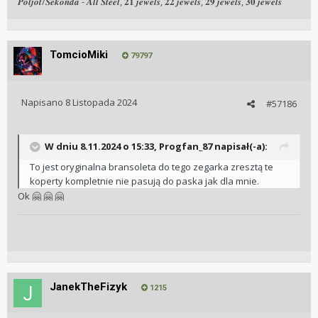
𝑷𝒐𝒍𝒋𝒐𝒕/𝑺𝒆𝒌𝒐𝒏𝒅𝒂 - 𝑨𝒍𝒍 𝑺𝒕𝒆𝒆𝒍, 𝟐𝟏 𝒋𝒆𝒘𝒆𝒍𝒔, 𝟐𝟐 𝒋𝒆𝒘𝒆𝒍𝒔, 𝟐𝟗 𝒋𝒆𝒘𝒆𝒍𝒔, 𝟑𝟎 𝒋𝒆𝒘𝒆𝒍𝒔
TomcioMiki
79797
Napisano
8 Listopada 2024
#57186
W dniu 8.11.2024 o 15:33,
Progfan_87
napisał(-a):
To jest oryginalna bransoleta do tego zegarka zresztą te
koperty kompletnie nie pasują do paska jak dla mnie.
Ok
🤗
🤗
🤗
JanekTheFizyk
1215