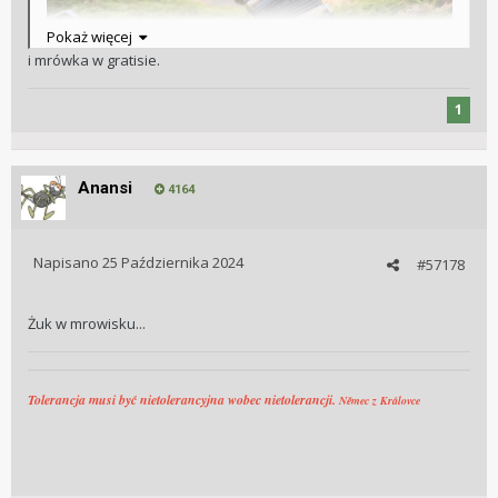
Pokaż więcej
i mrówka w gratisie.
1
Anansi
4164
Napisano
25 Października 2024
#57178
Żuk w mrowisku...
Tolerancja musi być nietolerancyjna wobec nietolerancji.
Němec z Královce