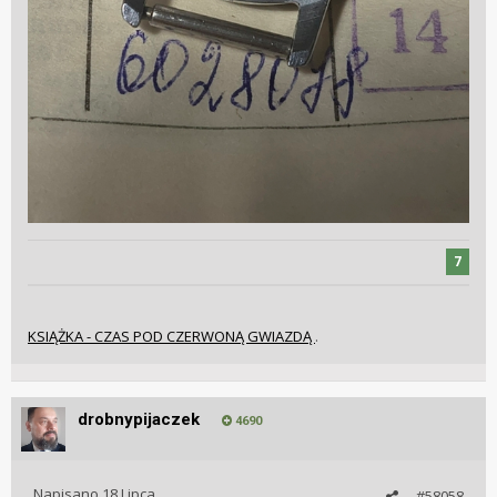
7
KSIĄŻKA - CZAS POD CZERWONĄ GWIAZDĄ
.
drobnypijaczek
4690
Napisano
18 Lipca
#58058