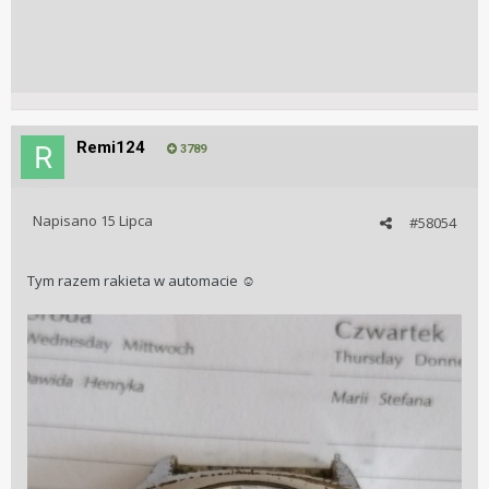
Remi124
3789
Napisano
15 Lipca
#58054
Tym razem rakieta w automacie
☺️