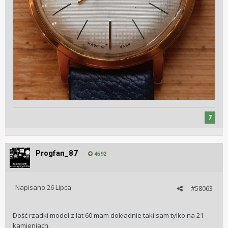
7
Progfan_87
4592
Napisano
26 Lipca
#58063
Dość rzadki model z lat 60 mam dokładnie taki sam tylko na 21
kamieniach.