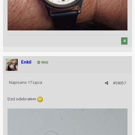
No cóż w stadzie nie wygląda najgorzej.
4
Enkil
9042
Napisano
17 Lipca
#58057
Dziś odebrałem