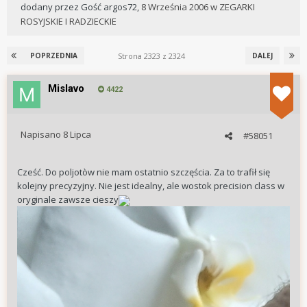
dodany przez
Gość argos72
,
8 Września 2006
w
ZEGARKI
ROSYJSKIE I RADZIECKIE
Strona 2323 z 2324
POPRZEDNIA
DALEJ
Mislavo
4422
Napisano
8 Lipca
#58051
Cześć. Do poljotòw nie mam ostatnio szczęścia. Za to trafił się
kolejny precyzyjny. Nie jest idealny, ale wostok precision class w
oryginale zawsze cieszy