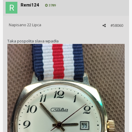
Remi124
3789
Napisano
22 Lipca
#58060
Taka pospolita slava wpadła