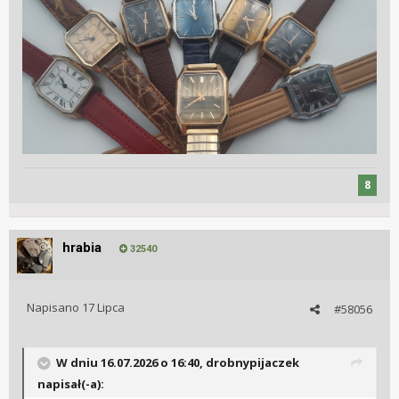
8
hrabia
32540
Napisano
17 Lipca
#58056
W dniu 16.07.2026 o 16:40,
drobnypijaczek
napisał(-a):