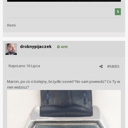
5
Remi
drobnypijaczek
4690
Napisano
16 Lipca
#58055
Marcin, po co ci kolejny, brzydki soviet? No sam powiedz? Co Ty w
nim widzisz?