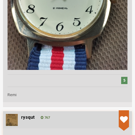
5
Remi
rysqut
767