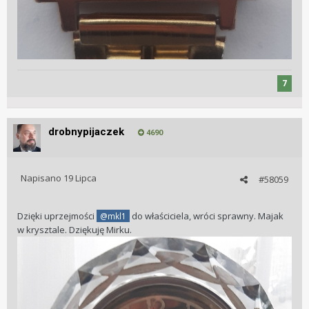
7
drobnypijaczek
4690
Napisano
19 Lipca
#58059
Dzięki uprzejmości
do właściciela, wróci sprawny. Majak
@mkl1
w krysztale. Dziękuję Mirku.