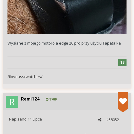
Wysłane z mojego motorola edge 20 pro przy użyciu Tapatalka
13
/iloveussrwatches/
Remi124
3789
Napisano
11 Lipca
#58052