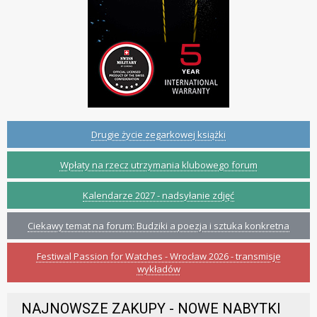
Drugie życie zegarkowej książki
Wpłaty na rzecz utrzymania klubowego forum
Kalendarze 2027 - nadsyłanie zdjęć
Ciekawy temat na forum: Budziki a poezja i sztuka konkretna
Festiwal Passion for Watches - Wrocław 2026 - transmisje
wykładów
NAJNOWSZE ZAKUPY - NOWE NABYTKI