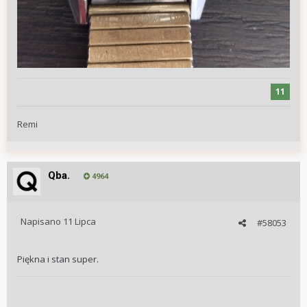
11
Remi
Qba.
4964
Napisano
11 Lipca
#58053
Piękna i stan super.