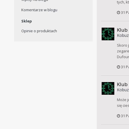
tych, k
Komentarze w blogu
31 P
Sklep
Klub
Opinie o produktach
Kobuz
Skoro 
zegare
Dufour
31 P
Klub
Kobuz
Może j
się cie
31 P