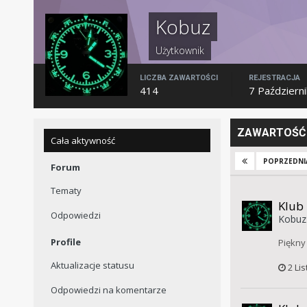
Kobuz
Użytkownik
LICZBA ZAWARTOŚCI
REJESTRACJA
414
7 Październ
ZAWARTOŚĆ 
Cała aktywność
POPRZEDNI
Forum
Tematy
Klub
Odpowiedzi
Kobuz
Profile
Piękny 
Aktualizacje statusu
2 Li
Odpowiedzi na komentarze