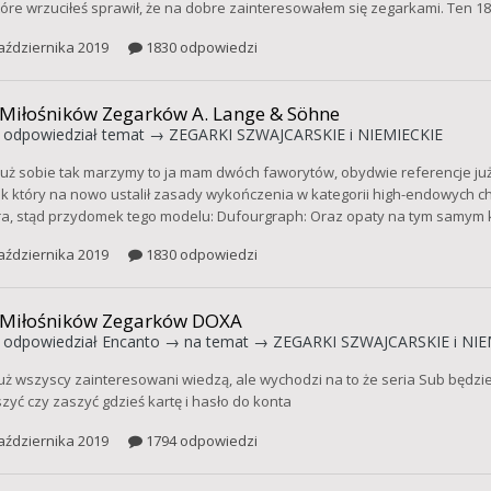
tóre wrzuciłeś sprawił, że na dobre zainteresowałem się zegarkami. Ten 181
aździernika 2019
1830 odpowiedzi
 Miłośników Zegarków A. Lange & Söhne
odpowiedział temat →
ZEGARKI SZWAJCARSKIE i NIEMIECKIE
już sobie tak marzymy to ja mam dwóch faworytów, obydwie referencje już 
k który na nowo ustalił zasady wykończenia w kategorii high-endowych c
a, stąd przydomek tego modelu: Dufourgraph: Oraz opaty na tym samym kal
aździernika 2019
1830 odpowiedzi
 Miłośników Zegarków DOXA
odpowiedział
Encanto
→ na temat →
ZEGARKI SZWAJCARSKIE i NIE
uż wszyscy zainteresowani wiedzą, ale wychodzi na to że seria Sub będzi
szyć czy zaszyć gdzieś kartę i hasło do konta
aździernika 2019
1794 odpowiedzi