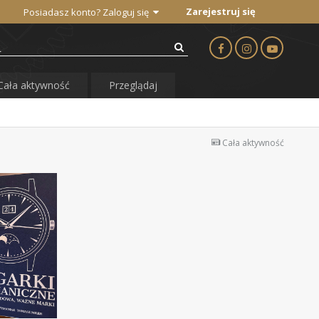
Zarejestruj się
Posiadasz konto? Zaloguj się
Cała aktywność
Przeglądaj
Cała aktywność