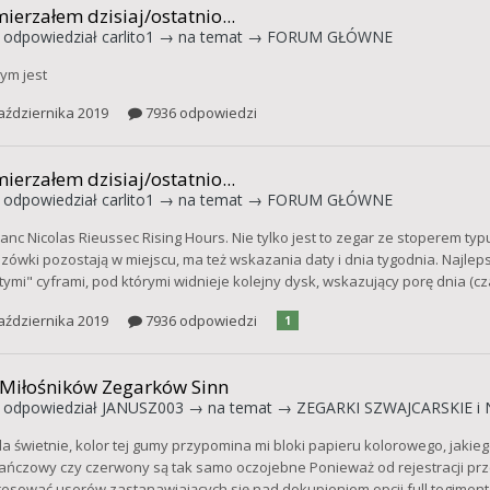
ierzałem dzisiaj/ostatnio...
odpowiedział
carlito1
→ na temat →
FORUM GŁÓWNE
tym jest
aździernika 2019
7936 odpowiedzi
ierzałem dzisiaj/ostatnio...
odpowiedział
carlito1
→ na temat →
FORUM GŁÓWNE
anc Nicolas Rieussec Rising Hours. Nie tylko jest to zegar ze stoperem t
zówki pozostają w miejscu, ma też wskazania daty i dnia tygodnia. Najlepsz
tymi" cyframi, pod którymi widnieje kolejny dysk, wskazujący porę dnia (cz
aździernika 2019
7936 odpowiedzi
1
 Miłośników Zegarków Sinn
odpowiedział
JANUSZ003
→ na temat →
ZEGARKI SZWAJCARSKIE i 
a świetnie, kolor tej gumy przypomina mi bloki papieru kolorowego, jakiego
ńczowy czy czerwony są tak samo oczojebne Ponieważ od rejestracji przer
resować userów zastanawiających się nad dokupieniem opcji full tegiment 