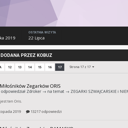
OSTATNIA WIZYTA
ika 2019
22 Lipca
DODANA PRZEZ KOBUZ
Strona 17 z 17
12
13
14
15
16
17
A
 Miłośników Zegarków ORIS
odpowiedział
Zdroker
→ na temat →
ZEGARKI SZWAJCARSKIE i NIE
jest ten Oris.
stopada 2019
13217 odpowiedzi