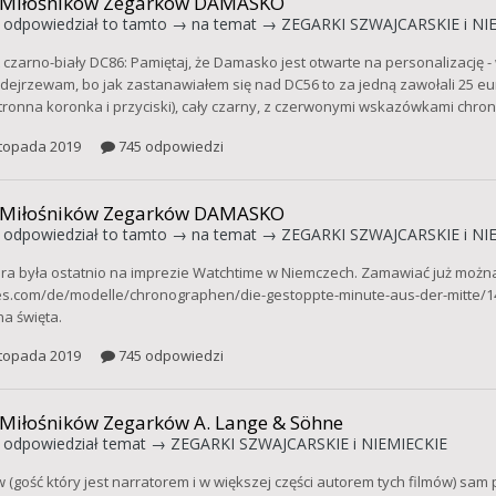
 Miłośników Zegarków DAMASKO
odpowiedział
to tamto
→ na temat →
ZEGARKI SZWAJCARSKIE i NI
st czarno-biały DC86: Pamiętaj, że Damasko jest otwarte na personalizację
odejrzewam, bo jak zastanawiałem się nad DC56 to za jedną zawołali 25 eur
tronna koronka i przyciski), cały czarny, z czerwonymi wskazówkami chro
stopada 2019
745 odpowiedzi
 Miłośników Zegarków DAMASKO
odpowiedział
to tamto
→ na temat →
ZEGARKI SZWAJCARSKIE i NI
ra była ostatnio na imprezie Watchtime w Niemczech. Zamawiać już możn
s.com/de/modelle/chronographen/die-gestoppte-minute-aus-der-mitte/148/d
na święta.
stopada 2019
745 odpowiedzi
 Miłośników Zegarków A. Lange & Söhne
odpowiedział temat →
ZEGARKI SZWAJCARSKIE i NIEMIECKIE
(gość który jest narratorem i w większej części autorem tych filmów) sam p