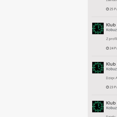
25 P
Klub
Kobuz
Z prof
24 P
Klub
Kobuz
Dzięx A
23 P
Klub
Kobuz
Dzięki