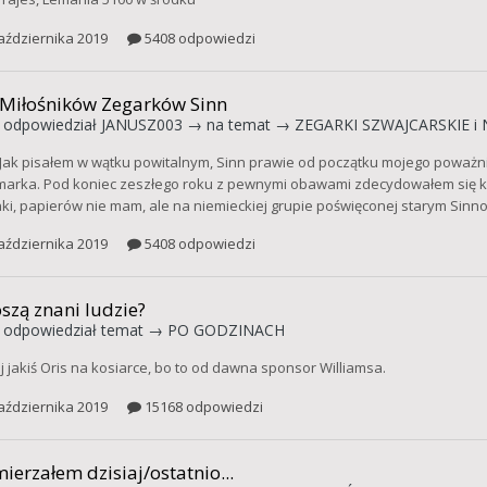
aździernika 2019
5408 odpowiedzi
 Miłośników Zegarków Sinn
odpowiedział
JANUSZ003
→ na temat →
ZEGARKI SZWAJCARSKIE i 
 Jak pisałem w wątku powitalnym, Sinn prawie od początku mojego poważn
marka. Pod koniec zeszłego roku z pewnymi obawami zdecydowałem się kup
ki, papierów nie mam, ale na niemieckiej grupie poświęconej starym Sinno
aździernika 2019
5408 odpowiedzi
szą znani ludzie?
odpowiedział temat →
PO GODZINACH
j jakiś Oris na kosiarce, bo to od dawna sponsor Williamsa.
aździernika 2019
15168 odpowiedzi
ierzałem dzisiaj/ostatnio...