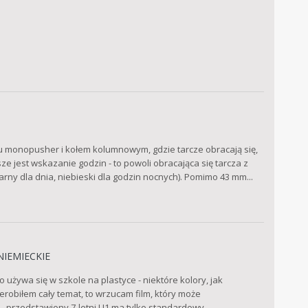
ypu monopusher i kołem kolumnowym, gdzie tarcze obracają się,
e jest wskazanie godzin - to powoli obracająca się tarcza z
arny dla dnia, niebieski dla godzin nocnych). Pomimo 43 mm...
NIEMIECKIE
 używa się w szkole na plastyce - niektóre kolory, jak
obiłem cały temat, to wrzucam film, który może
- przedstawiony 7-letni U1 ma tylko standardowy...