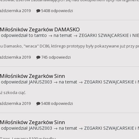
aździernika 2019
5408 odpowiedzi
 Miłośników Zegarków DAMASKO
odpowiedział
to tamto
→ na temat →
ZEGARKI SZWAJCARSKIE i NI
ilu Damasko, "wraca" DC86, którego prototypy były pokazywane już przy p
aździernika 2019
745 odpowiedzi
 Miłośników Zegarków Sinn
odpowiedział
JANUSZ003
→ na temat →
ZEGARKI SZWAJCARSKIE i 
ż szkoda ciąć.
aździernika 2019
5408 odpowiedzi
 Miłośników Zegarków Sinn
odpowiedział
JANUSZ003
→ na temat →
ZEGARKI SZWAJCARSKIE i 
, Tajes, Lemania 5100 w środku