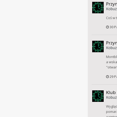
Przym
Kobuz
Coś w 
30 P
Przym
Kobuz
Montbl
a wska
"otwar
29 P
Klub
Kobuz
Wygląd
pomara
zainte