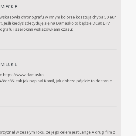
EMIECKIE
 - wskazówki chronografu w innym kolorze kosztują chyba 50 eur
). Jeśli kiedyś zdecyduję się na Damasko to będzie DC80 LHV
nografu i szerokimi wskazówkami czasu:
EMIECKIE
a: https://www.damasko-
c86 I tak jak napisał Kamil, jak dobrze pójdzie to dostanie
rzyznał w zeszłym roku, że jego celem jest Lange A drugi film z