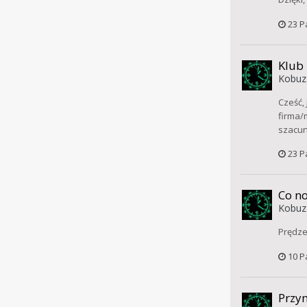
23 P
Klub
Kobuz
Cześć,
firma/
szacun
23 P
Co no
Kobuz
Prędze
10 P
Przym