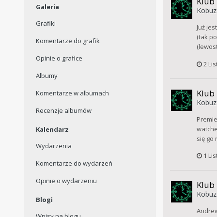
Klub
Galeria
Kobuz
Grafiki
Już je
(tak p
Komentarze do grafik
(lewos
Opinie o grafice
2 Li
Albumy
Klub
Komentarze w albumach
Kobuz
Recenzje albumów
Premie
watche
Kalendarz
się go 
Wydarzenia
1 Li
Komentarze do wydarzeń
Opinie o wydarzeniu
Klub
Kobuz
Blogi
Andrew 
Wpisy na blogu