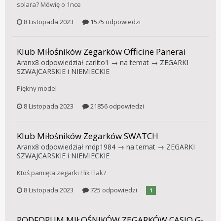
solara? Mówię o 1nce
8 Listopada 2023
1575 odpowiedzi
Klub Miłośników Zegarków Officine Panerai
Aranx8
odpowiedział
carlito1
→ na temat →
ZEGARKI
SZWAJCARSKIE i NIEMIECKIE
Piękny model
8 Listopada 2023
21856 odpowiedzi
Klub Miłośników Zegarków SWATCH
Aranx8
odpowiedział
mdp1984
→ na temat →
ZEGARKI
SZWAJCARSKIE i NIEMIECKIE
Ktoś pamięta zegarki Flik Flak?
8 Listopada 2023
725 odpowiedzi
1
PODFORUM MIŁOŚNIKÓW ZEGARKÓW CASIO G-