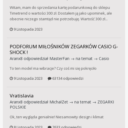
Witam, mam do sprzedania kartę podarunkową do sklepu
Timetrend o wartości 300 zł. Dostałem ją jako upominek, ale
obecnie niczego stamtąd nie potrzebuję. Wartość 300 zł...
9 Listopada 2023
PODFORUM MIŁOŚNIKÓW ZEGARKÓW CASIO G-
SHOCK !
Aranx8
odpowiedział
MasterFan
→ na temat →
Casio
To ten model ma wibracje? Czy coś mi się pokręciło
9 Listopada 2023
63134 odpowiedzi
Vratislavia
Aranx8
odpowiedział
MichałZet
→ na temat →
ZEGARKI
POLSKIE
Ok, ten wygląda genialnie! Niesamowity design i klimat
8 Listopada 2023
7633 odpowiedzi