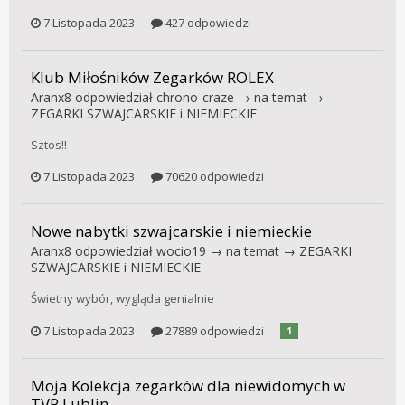
7 Listopada 2023
427 odpowiedzi
Klub Miłośników Zegarków ROLEX
Aranx8
odpowiedział
chrono-craze
→ na temat →
ZEGARKI SZWAJCARSKIE i NIEMIECKIE
Sztos!!
7 Listopada 2023
70620 odpowiedzi
Nowe nabytki szwajcarskie i niemieckie
Aranx8
odpowiedział
wocio19
→ na temat →
ZEGARKI
SZWAJCARSKIE i NIEMIECKIE
Świetny wybór, wygląda genialnie
7 Listopada 2023
27889 odpowiedzi
1
Moja Kolekcja zegarków dla niewidomych w
TVP Lublin