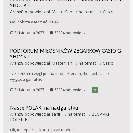
SHOCK !
Aranx8
odpowiedział
MasterFan
→ na temat →
Casio
Oo, dobrze wiedzieć. Dzięki
8 Listopada 2023
63134 odpowiedzi
PODFORUM MIŁOŚNIKÓW ZEGARKÓW CASIO G-
SHOCK !
Aranx8
odpowiedział
MasterFan
→ na temat →
Casio
Tak zerkam i wygląda na model który ciężko dostać, ale
wygląda genialnie
8 Listopada 2023
63134 odpowiedzi
1
Nasze POLAKI na nadgarstku
Aranx8
odpowiedział
sanik
→ na temat →
ZEGARKI
POLSKIE
Ok, to dopiero sikor co to za model?