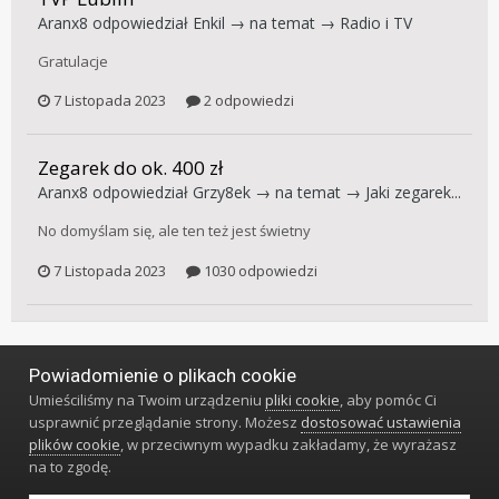
Aranx8
odpowiedział
Enkil
→ na temat →
Radio i TV
Gratulacje
7 Listopada 2023
2 odpowiedzi
Zegarek do ok. 400 zł
Aranx8
odpowiedział
Grzy8ek
→ na temat →
Jaki zegarek...
No domyślam się, ale ten też jest świetny
7 Listopada 2023
1030 odpowiedzi
Powiadomienie o plikach cookie
Język
Styl
Polityka prywatności
Kontakt
Umieściliśmy na Twoim urządzeniu
pliki cookie
, aby pomóc Ci
Klub Miłośników Zegarów i Zegarków
usprawnić przeglądanie strony. Możesz
dostosować ustawienia
Powered by Invision Community
plików cookie
, w przeciwnym wypadku zakładamy, że wyrażasz
na to zgodę.