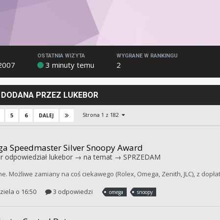
OSTATNIA WIZYTA
WYGRANE W RANKINGU
2007
3 minuty temu
2
DODANA PRZEZ LUKEBOR
Strona 1 z 182
5
6
DALEJ
a Speedmaster Silver Snoopy Award
r
odpowiedział
lukebor
→ na temat →
SPRZEDAM
ne. Możliwe zamiany na coś ciekawego (Rolex, Omega, Zenith, JLC), z dopłat
ziela o 16:50
3 odpowiedzi
omega
snoopy