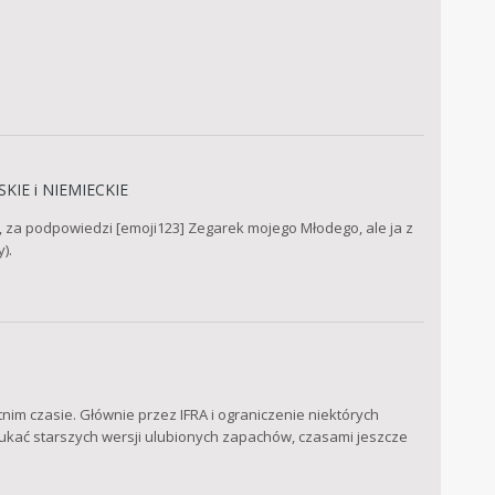
KIE i NIEMIECKIE
e, za podpowiedzi [emoji123] Zegarek mojego Młodego, ale ja z
).
nim czasie. Głównie przez IFRA i ograniczenie niektórych
ukać starszych wersji ulubionych zapachów, czasami jeszcze