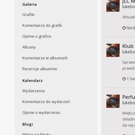
JLC M
Galeria
lukebo
Grafiki
Aktual
Komentarze do grafik
Nied
Opinie o grafice
Klub
Albumy
lukebo
Komentarze w albumach
Sprawd
prawdz
Recenzje albumów
1 Si
Kalendarz
Wydarzenia
Perf
Komentarze do wydarzeń
lukebo
Opinie o wydarzeniu
Większ
składn
Blogi
da się 
Wpisy na blogu