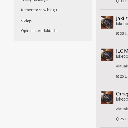
31 L
Komentarze w blogu
Jaki 
Sklep
lukebo
Opinie o produktach
28 L
JLC M
lukebo
Aktual
25 L
Omeg
lukebo
Aktual
25 L