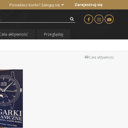
Zarejestruj się
Posiadasz konto? Zaloguj się
Cała aktywność
Przeglądaj
Cała aktywność