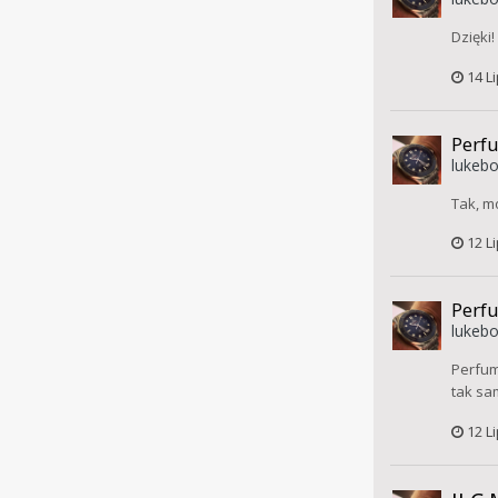
Dzięki!
14 L
Perf
lukebo
Tak, m
12 L
Perf
lukebo
Perfum
tak sa
12 L