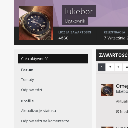
lukebor
Użytkownik
LICZBA ZAWARTOŚCI
REJESTRACJA
4680
7 Września 
ZAWARTOŚĆ 
Cała aktywność
1
2
3
4
Forum
Tematy
Omeg
Odpowiedzi
lukebo
Profile
Aktual
Aktualizacje statusu
Nied
Odpowiedzi na komentarze