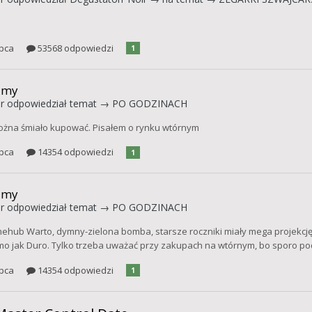
ipca
53568 odpowiedzi
1
umy
r
odpowiedział temat →
PO GODZINACH
ożna śmiało kupować. Pisałem o rynku wtórnym
ipca
14354 odpowiedzi
1
umy
r
odpowiedział temat →
PO GODZINACH
ehub Warto, dymny-zielona bomba, starsze roczniki miały mega projekcję
mo jak Duro. Tylko trzeba uważać przy zakupach na wtórnym, bo sporo po
ipca
14354 odpowiedzi
1