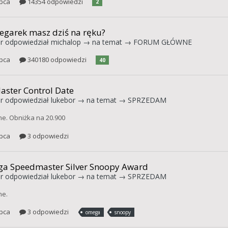
ipca
14354 odpowiedzi
2
zegarek masz dziś na ręku?
r
odpowiedział
michalop
→ na temat →
FORUM GŁÓWNE
ipca
340180 odpowiedzi
40
aster Control Date
r
odpowiedział
lukebor
→ na temat →
SPRZEDAM
ne. Obniżka na 20.900
ipca
3 odpowiedzi
a Speedmaster Silver Snoopy Award
r
odpowiedział
lukebor
→ na temat →
SPRZEDAM
ne.
ipca
3 odpowiedzi
omega
snoopy