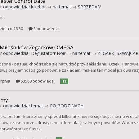
aster Control Date
r
odpowiedział
lukebor
→ na temat →
SPRZEDAM
ne.
ziela o 16:50
3 odpowiedzi
 Miłośników Zegarków OMEGA
r
odpowiedział
Degustatorr Noir
→ na temat →
ZEGARKI SZWAJCARS
zone - pasuje, choć trzeba się natrudzić przy zakładaniu. Dzięki, Panowi
iwą przyjemnością go ponownie zakładam (miałem ten model już dwa razy
erpnia
53568 odpowiedzi
12
umy
r
odpowiedział temat →
PO GODZINACH
ość perfum, które znamy sprzed kilku lat zmieniło się dosyć mocno w ostat
ików, czasem przez drastyczne reformulacje z innych powodów. Warto sz
dorwać starsze flaszki.