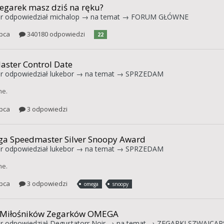
zegarek masz dziś na ręku?
r
odpowiedział
michalop
→ na temat →
FORUM GŁÓWNE
ipca
340180 odpowiedzi
22
aster Control Date
r
odpowiedział
lukebor
→ na temat →
SPRZEDAM
ne.
ipca
3 odpowiedzi
a Speedmaster Silver Snoopy Award
r
odpowiedział
lukebor
→ na temat →
SPRZEDAM
ne.
ipca
3 odpowiedzi
omega
snoopy
 Miłośników Zegarków OMEGA
r
odpowiedział
Degustatorr Noir
→ na temat →
ZEGARKI SZWAJCARS