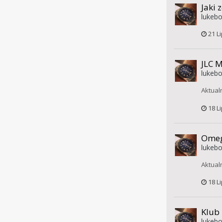
Jaki 
lukebo
21 L
JLC M
lukebo
Aktual
18 L
Omeg
lukebo
Aktual
18 L
Klub
lukebo