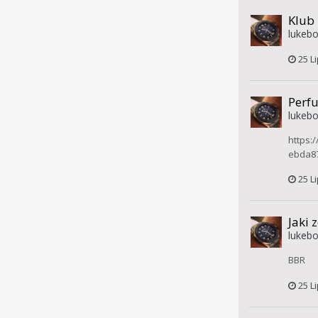
Klub
lukebo
25 L
Perf
lukebo
https:
ebda8
25 L
Jaki 
lukebo
BBR
25 L