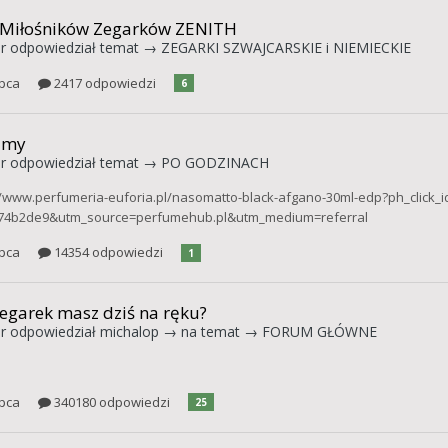
 Miłośników Zegarków ZENITH
r
odpowiedział temat →
ZEGARKI SZWAJCARSKIE i NIEMIECKIE
ipca
2417 odpowiedzi
6
umy
r
odpowiedział temat →
PO GODZINACH
//www.perfumeria-euforia.pl/nasomatto-black-afgano-30ml-edp?ph_click_i
74b2de9&utm_source=perfumehub.pl&utm_medium=referral
ipca
14354 odpowiedzi
1
zegarek masz dziś na ręku?
r
odpowiedział
michalop
→ na temat →
FORUM GŁÓWNE
ipca
340180 odpowiedzi
25