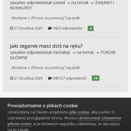
zasadas
odpowiedział
szwed
→ na temat →
ZABAWY i
KONKURSY
. Wysłane z iPhone za pomocą Tapatalk
27 Grudnia 2025
1923 odpowiedzi
4
Jaki zegarek masz dziś na ręku?
zasadas
odpowiedział
michalop
→ na temat →
FORUM
GŁÓWNE
. Wysłane z iPhone za pomocą Tapatalk
27 Grudnia 2025
340137 odpowiedzi
30
Powiadomienie o plikach cookie
Język
Styl
Polityka prywatności
Kontakt
Umieściliśmy na Twoim urządzeniu
pliki cookie
, aby pomóc Ci
Klub Miłośników Zegarów i Zegarków
usprawnić przeglądanie strony. Możesz
dostosować ustawienia
Powered by Invision Community
plików cookie
, w przeciwnym wypadku zakładamy, że wyrażasz
na to zgodę.