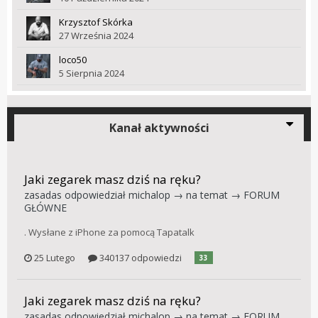
Krzysztof Skórka
27 Września 2024
loco50
5 Sierpnia 2024
Kanał aktywności
Jaki zegarek masz dziś na ręku?
zasadas
odpowiedział
michalop
→ na temat →
FORUM
GŁÓWNE
. Wysłane z iPhone za pomocą Tapatalk
25 Lutego
340137 odpowiedzi
33
Jaki zegarek masz dziś na ręku?
zasadas
odpowiedział
michalop
→ na temat →
FORUM