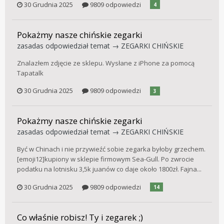
30 Grudnia 2025
9809 odpowiedzi
4
Pokażmy nasze chińskie zegarki
zasadas
odpowiedział temat →
ZEGARKI CHIŃSKIE
Znalazłem zdjęcie ze sklepu. Wysłane z iPhone za pomocą
Tapatalk
30 Grudnia 2025
9809 odpowiedzi
3
Pokażmy nasze chińskie zegarki
zasadas
odpowiedział temat →
ZEGARKI CHIŃSKIE
Być w Chinach i nie przywieźć sobie zegarka byłoby grzechem.
[emoji12]kupiony w sklepie firmowym Sea-Gull. Po zwrocie
podatku na lotnisku 3,5k juanów co daje około 1800zł. Fajna...
30 Grudnia 2025
9809 odpowiedzi
14
Co właśnie robisz! Ty i zegarek ;)