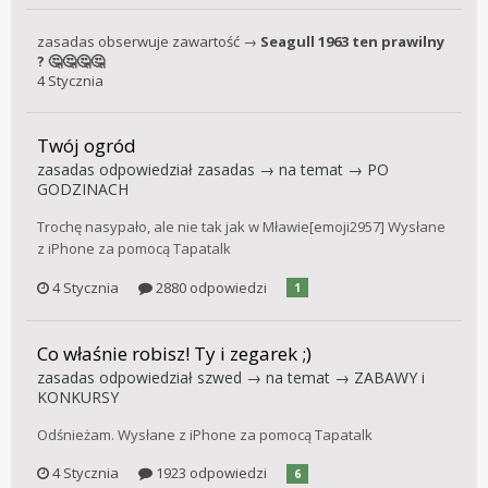
zasadas
obserwuje zawartość →
Seagull 1963 ten prawilny
? 🤔🤔🤔🤔
4 Stycznia
Twój ogród
zasadas
odpowiedział
zasadas
→ na temat →
PO
GODZINACH
Trochę nasypało, ale nie tak jak w Mławie[emoji2957] Wysłane
z iPhone za pomocą Tapatalk
4 Stycznia
2880 odpowiedzi
1
Co właśnie robisz! Ty i zegarek ;)
zasadas
odpowiedział
szwed
→ na temat →
ZABAWY i
KONKURSY
Odśnieżam. Wysłane z iPhone za pomocą Tapatalk
4 Stycznia
1923 odpowiedzi
6