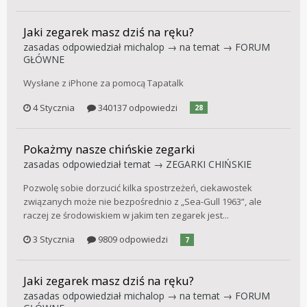
Jaki zegarek masz dziś na ręku?
zasadas
odpowiedział
michalop
→ na temat →
FORUM
GŁÓWNE
Wysłane z iPhone za pomocą Tapatalk
4 Stycznia
340137 odpowiedzi
28
Pokażmy nasze chińskie zegarki
zasadas
odpowiedział temat →
ZEGARKI CHIŃSKIE
Pozwolę sobie dorzucić kilka spostrzeżeń, ciekawostek
związanych może nie bezpośrednio z „Sea-Gull 1963”, ale
raczej ze środowiskiem w jakim ten zegarek jest...
3 Stycznia
9809 odpowiedzi
7
Jaki zegarek masz dziś na ręku?
zasadas
odpowiedział
michalop
→ na temat →
FORUM