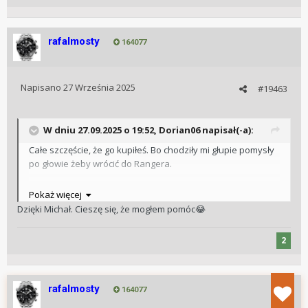
rafalmosty
164077
Napisano
27 Września 2025
#19463
W dniu 27.09.2025 o 19:52,
Dorian06
napisał(-a):
Całe szczęście, że go kupiłeś. Bo chodziły mi głupie pomysły
po głowie żeby wrócić do Rangera.
Niech cieszy Cię długi czas.
Pokaż więcej
Dzięki Michał. Cieszę się, że mogłem pomóc
😂
2
rafalmosty
164077