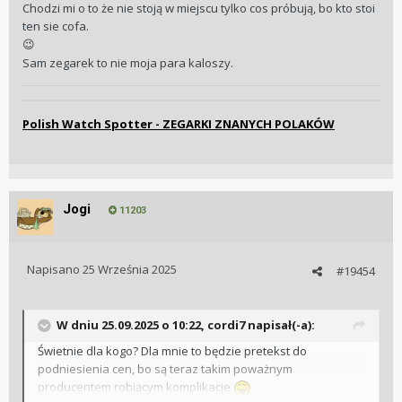
Chodzi mi o to że nie stoją w miejscu tylko cos próbują, bo kto stoi
ten sie cofa.
😉
Sam zegarek to nie moja para kaloszy.
Polish Watch Spotter - ZEGARKI ZNANYCH POLAKÓW
Jogi
11203
Napisano
25 Września 2025
#19454
W dniu 25.09.2025 o 10:22,
cordi7
napisał(-a):
Świetnie dla kogo? Dla mnie to będzie pretekst do
podniesienia cen, bo są teraz takim poważnym
producentem robiącym komplikacje