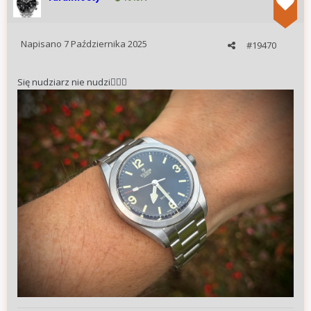
Napisano
7 Października 2025
#19470
Się nudziarz nie nudzi
🤷🏻‍♂️