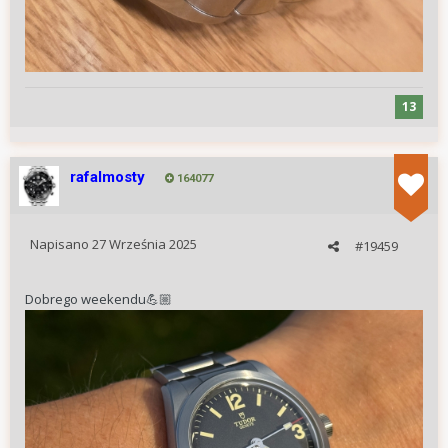
13
rafalmosty
164077
Napisano
27 Września 2025
#19459
Dobrego weekendu
💪🏼