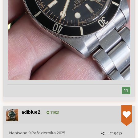
11
adiblue2
11021
Napisano
9 Października 2025
#19473