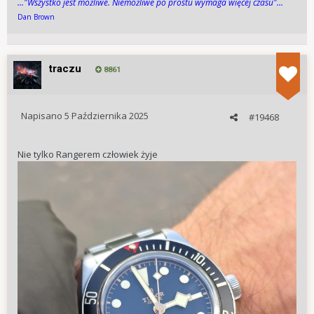
..."Wszys­tko jest możli­we. Niemożli­we po pros­tu wy­maga więcej cza­su"...
Dan Brown
traczu
8861
Napisano
5 Października 2025
#19468
Nie tylko Rangerem człowiek żyje