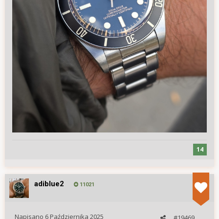
14
adiblue2
11021
Napisano
6 Października 2025
#19469