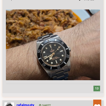
13
rafalmosty
164077