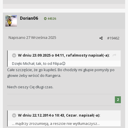
Dorian06
44526
Napisano
27 Września 2025
#19462
W dniu 23.09.2025 o 04:11,
rafalmosty
napisał(-a):
Dzięki Michał, tak, to od Filipa
😉
Całe szczęście, że go kupiłeś. Bo chodziły mi głupie pomysły po
głowie żeby wrócić do Rangera.
Niech cieszy Cię długi czas.
2
W dniu 22.12.2014 o 10:43, Cezar. napisał(-a):
... mądrzy zrozumieją, a reszcie nie wytłumaczysz...