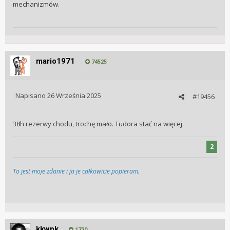
mechanizmów.
mario1971
74525
Napisano
26 Września 2025
#19456
38h rezerwy chodu, trochę mało. Tudora stać na więcej.
2
To jest moje zdanie i ja je całkowicie popieram.
kkwpk
1720