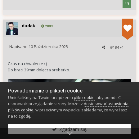
13
dudak
2089
Napisano
10 Października 2025
#19474
Czas na chwalenie : )
Do braci 39mm dołącza sreberko.
Powiadomienie o plikach cookie
Umieściliśmy na Twoim urządzeniu
pliki cookie
, aby pomóc Ci
usprawnić przeglądanie strony. Możesz
dostosować ustawienia
plików cookie
, w przeciwnym wypadku zakładamy, że wyrażasz
na to zgodę.
Zgadzam się.