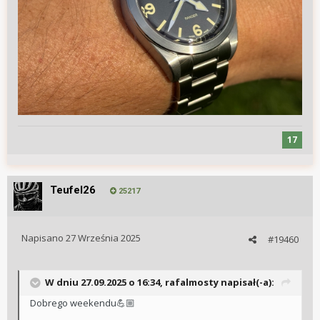
17
Teufel26
25217
Napisano
27 Września 2025
#19460
W dniu 27.09.2025 o 16:34,
rafalmosty
napisał(-a):
Dobrego weekendu
💪🏼