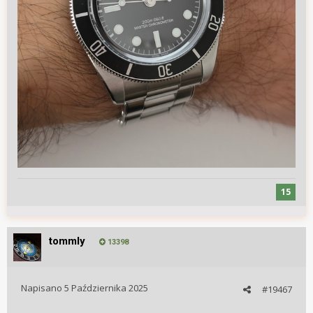
15
tommly
13398
Napisano
5 Października 2025
#19467