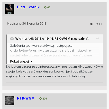
Piotr - kornik
66
Napisano
30 Sierpnia 2018
#13
W dniu 4.08.2018 o 19:44, RTK-WGM napisał(-a):
Założenia tych warsztatów są następujące,
chcielibyśmy/prosimy o zgłaszanie się ludzi mających w
swojej kolekcji zegarki (zazwyczaj kieszonkowe) zwane
polonikami. To wszelkiego rodzaju zegarki kieszonkowe z
Pokaż więcej
napisami na tarczy typu Grabau, Zegrze, Sulikowski,
No jestem szczerze zainteresowany , posiadam kilka zegarków w
Jeznacki... Jeśli ktoś z Was ma takie zegarki, posiada wiedzę
swojej kolekcji. zarówno kieszonkowych jak i budzików czy
bardzo chętnie skorzystamy i poprosimy o dołączenie do
większych zegarów z napisami na tarczy lub tabliczką .
warsztatów. Zgłoszenia można dokonywać w tym temacie
lub wysyłać do mnie przez PM.
Dziękuję z góry za wszystkie zgłoszenia
RTK-WGM
226