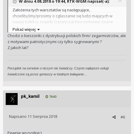
W dniu 4.08.2018 o 19:44, RTK-WGM napisał(-a):
Założenia tych warsztatów są następujące,
chcielibyśmy/prosimy o zgłaszanie się ludzi mających w
swojej kolekcji zegarki (zazwyczaj kieszonkowe) zwane
polonikami. To wszelkiego rodzaju zegarki kieszonkowe z
Pokaż więcej
napisami na tarczy typu Grabau, Zegrze, Sulikowski,
Chodzi o kieszonki z dystrybucji polskich firm/ zegarmistrzów, ale
Jeznacki... Jeśli ktoś z Was ma takie zegarki, posiada wiedzę
z motywami patriotycznymi czy tylko sygnowanymi ?
bardzo chętnie skorzystamy i poprosimy o dołączenie do
Z jakich lat?
warsztatów. Zgłoszenia można dokonywać w tym temacie
lub wysyłać do mnie przez PM.
Porządek na serwisie o niczym nie świadczy. Często najlepsze usługi
Dziękuję z góry za wszystkie zgłoszenia
świadczone są przez geniuszy w totalnym bałaganie…
pk_kamil
7640
Napisano
11 Sierpnia 2018
#6
Pewnie wszystkie:)