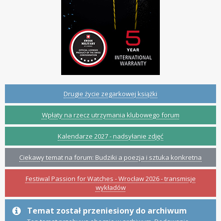
Drugie życie zegarkowej książki
Wpłaty na rzecz utrzymania klubowego forum
Kalendarze 2027 - nadsyłanie zdjęć
Ciekawy temat na forum: Budziki a poezja i sztuka konkretna
Festiwal Passion for Watches - Wrocław 2026 - transmisje
wykładów
Temat został przeniesiony do archiwum