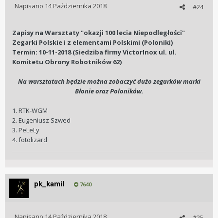
Napisano
14 Października 2018
#24
Zapisy na Warsztaty "okazji 100 lecia Niepodległości"
Zegarki Polskie i z elementami Polskimi (Poloniki)
Termin: 10-11-2018 (Siedziba firmy VictorInox ul. ul.
Komitetu Obrony Robotników 62)
Na warsztatach będzie można zobaczyć dużo zegarków marki
Błonie oraz Poloników.
1. RTK-WGM
2. Eugeniusz Szwed
3. PeLeLy
4. fotolizard
pk_kamil
7640
Napisano
14 Października 2018
#25