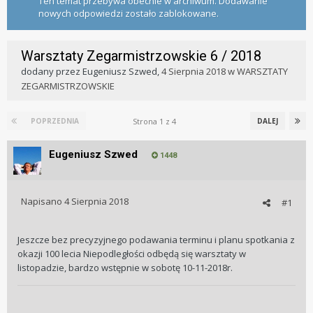
Ten temat przebywa obecnie w archiwum. Dodawanie
nowych odpowiedzi zostało zablokowane.
Warsztaty Zegarmistrzowskie 6 / 2018
dodany przez
Eugeniusz Szwed
,
4 Sierpnia 2018
w
WARSZTATY
ZEGARMISTRZOWSKIE
Strona 1 z 4
POPRZEDNIA
DALEJ
Eugeniusz Szwed
1448
Napisano
4 Sierpnia 2018
#1
Jeszcze bez precyzyjnego podawania terminu i planu spotkania z
okazji 100 lecia Niepodległości odbędą się warsztaty w
listopadzie, bardzo wstępnie w sobotę 10-11-2018r.