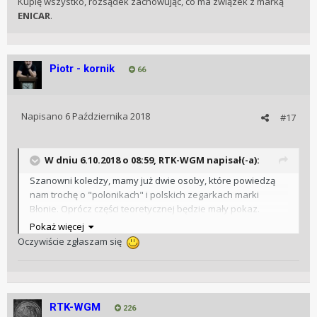
Kupię wszystko, rozsądek zachowując, co ma związek z marką
ENICAR
.
Piotr - kornik
66
Napisano
6 Października 2018
#17
W dniu 6.10.2018 o 08:59, RTK-WGM napisał(-a):
Szanowni koledzy, mamy już dwie osoby, które powiedzą
nam trochę o "polonikach" i polskich zegarkach marki
Błonie. Oprócz części teoretycznej będzie mały pokaz.
Chętni do pokazania swoich zegarków związanych z
Pokaż więcej
tematem Warsztatów zapraszamy.
Oczywiście zgłaszam się
RTK-WGM
226