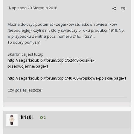
Napisano
20 Sierpnia 2018
#9
Można dołożyć podtemat - zegarków stulatków, rówieśników
Niepodległej - czyli o nr. który świadczy o roku produkcji 1918. Np.
w przypadku Zenitha pocz. numeru 216.... i 228....
To dobry pomysł?
Skarbnica jest tutaj:
http://zegarkiclub.pl/forum/topic/52448-polskie-
przedwojenne/page-1
http://zegarkiclub.pl/forum/topic/40708-wojskowe-polskie/page-1
Czy gdzieś jeszcze?
kris01
2