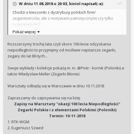
W dniu 11.08.2018 o 20:03, kiniol napisał(-a):
Chodzi o kieszonki z dystrybucji polskich firm/
zegarmistrzów, ale z motywami patriotycznymi czy tylko
sygnowanymi ?
Z jakich lat?
Pokaż więcej
Rozszerzymy trochę lata czyli skoro 100-lecie odzyskania
niepodległości to przyjmijmy od możliwie najstarsze zegarki,
zegary do lat 80-tych...
Swoje wykłady i kolekcje pokażą m. in. @Piotr - kornik (Poloniki) a
także Władysław Meller (Zegarki Błonie)
Warsztaty odbędą się w Warszawie w dniu 10.11.2018
Zapraszamy do zapisywania się na listę.
Zapisy na Warsztaty "okazji 100 lecia Niepodległości"
Zegarki Polskie i z elementami Polskimi (Poloniki)
Termin: 10-11-2018
1. RTK-WGM
2. Eugeniusz Szwed