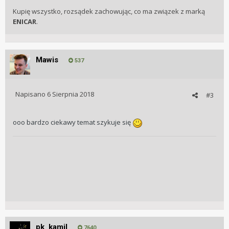
Kupię wszystko, rozsądek zachowując, co ma związek z marką
ENICAR
.
Mawis
537
Napisano
6 Sierpnia 2018
#3
ooo bardzo ciekawy temat szykuje się
pk_kamil
7640