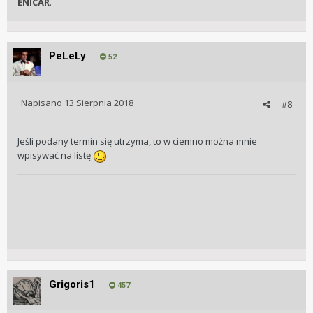
ENICAR
.
PeLeLy
52
Napisano
13 Sierpnia 2018
#8
Jeśli podany termin się utrzyma, to w ciemno można mnie
wpisywać na listę
Grigoris1
457