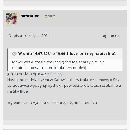
mrstatler
1974
Napisano
14 Lipca 2024
#8840
W dniu 14.07.2024 o 19:00,
I_love_britney
napisał(-a):
Mowili cos o czasie realizacji:)? bo tez zdarzylo mi sie
ostatnio zapisac na ten konkretny model:)
Jeżeli chodzi o dj to 4-6 miesięcy.
Następnego dnia byłem w Katowicach i w trakcie rozmowy o Sky
sprzedawca wyciągnął wydruki i powiedział o 2 latach czekanie a
na Sky Blue.
Wysłane z mojego SM-S918B przy użyciu Tapatalka