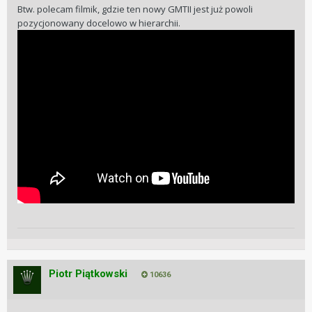
Btw. polecam filmik, gdzie ten nowy GMTII jest już powoli
pozycjonowany docelowo w hierarchii.
Piotr Piątkowski
10636