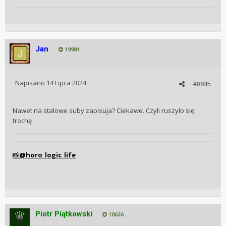
Jan
19981
Napisano
14 Lipca 2024
#8845
Nawet na stalowe suby zapisuja? Ciekawe. Czyli ruszyło się
trochę
@horo_logic_life
📸
Piotr Piątkowski
10636