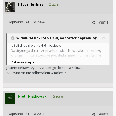
I_love_britney
2238
Napisano
14 Lipca 2024
#8841
W dniu 14.07.2024 o 19:20,
mrstatler
napisał(-a):
Jeżeli chodzi o dj to 4-6 miesięcy.
Następnego dnia byłem w Katowicach i w trakcie rozmowy o
Sky sprzedawca wyciągnął wydruki i powiedział o 2 latach
czekanie a na Sky Blue.
Pokaż więcej
Jestem ciekaw czy otrzymam go do konca roku…
Wysłane z mojego SM-S918B przy użyciu Tapatalka
A dawno nic nie odbieralem w Rolexie:)
Piotr Piątkowski
10636
Napisano
14 Lipca 2024
#8842