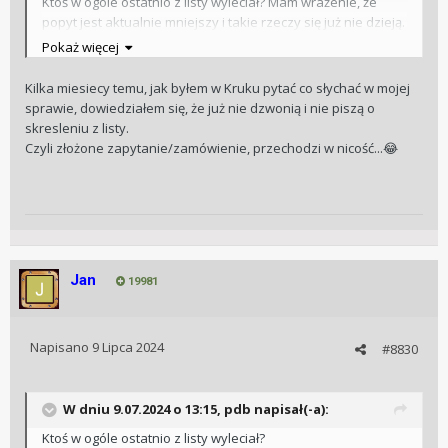
Ktoś w ogóle ostatnio z listy wyleciał? Mam wrażenie, że
popyt jest aktualnie mniejszy i takie rzeczy się już nie dzieją.
Pokaż więcej
Btw. polecam filmik, gdzie ten nowy GMTII jest już powoli
pozycjonowany docelowo w hierarchii.
Kilka miesiecy temu, jak byłem w Kruku pytać co słychać w mojej
sprawie, dowiedziałem się, że już nie dzwonią i nie piszą o
skresleniu z listy.
Czyli złożone zapytanie/zamówienie, przechodzi w nicość...
😂
Jan
19981
Napisano
9 Lipca 2024
#8830
W dniu 9.07.2024 o 13:15,
pdb
napisał(-a):
Ktoś w ogóle ostatnio z listy wyleciał?