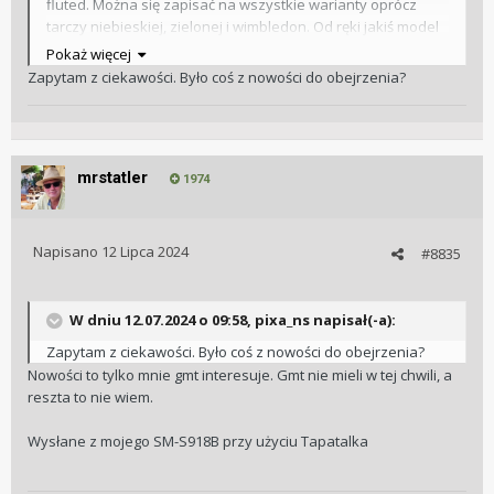
fluted. Można się zapisać na wszystkie warianty oprócz
tarczy niebieskiej, zielonej i wimbledon. Od ręki jakiś model
tt był, ale nie zapamiętałem wersji.
Pokaż więcej
Zapytam z ciekawości. Było coś z nowości do obejrzenia?
Wysłane z mojego SM-S918B przy użyciu Tapatalka
mrstatler
1974
Napisano
12 Lipca 2024
#8835
W dniu 12.07.2024 o 09:58,
pixa_ns
napisał(-a):
Zapytam z ciekawości. Było coś z nowości do obejrzenia?
Nowości to tylko mnie gmt interesuje. Gmt nie mieli w tej chwili, a
reszta to nie wiem.
Wysłane z mojego SM-S918B przy użyciu Tapatalka