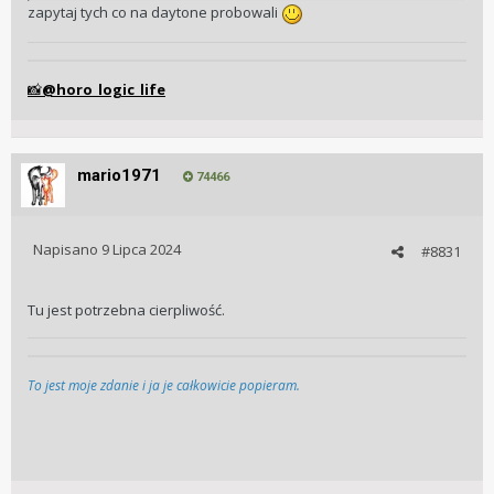
zapytaj tych co na daytone probowali
@horo_logic_life
📸
mario1971
74466
Napisano
9 Lipca 2024
#8831
Tu jest potrzebna cierpliwość.
To jest moje zdanie i ja je całkowicie popieram.