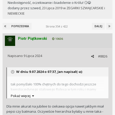
Niedostępność, oczekiwanie i biadolenie o Królu! 🙄😂
dodany przez
szwed
,
23 Lipca 2019
w
ZEGARKI SZWAJCARSKIE i
NIEMIECKIE
Strona 354 z 422
POPRZEDNIA
DALEJ
Piotr Piątkowski
10636
Napisano
9 Lipca 2024
#8826
W dniu 9.07.2024 o 07:37,
Jan
napisał(-a):
tak pomyślało 100% chętnych do tego dochodzi jeszcze
kwestia jedynego stalowego Rolexa w tym roku i mamy
przepis na wylot z listy lub dłuuuugie czasy oczekiwania
Pokaż więcej
ps: na oyster wg mnie lepiej wygląda, pasuje mu bardziej
Dla mnie akurat na jubilee to ciekawa opcja nawet jakbym miał
stealth look
pepsi czy batmana. Oczywiście hierarchia byłaby u mnie taka -