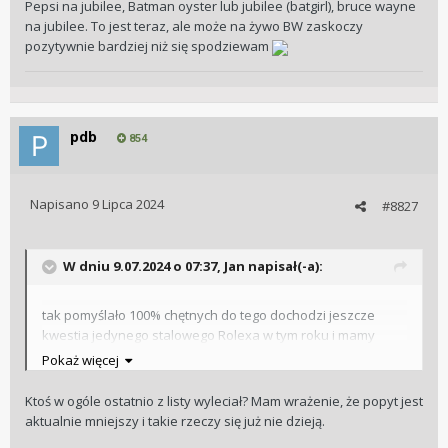
Pepsi na jubilee, Batman oyster lub jubilee (batgirl), bruce wayne
na jubilee. To jest teraz, ale może na żywo BW zaskoczy
pozytywnie bardziej niż się spodziewam
pdb
854
Napisano
9 Lipca 2024
#8827
W dniu 9.07.2024 o 07:37,
Jan
napisał(-a):
tak pomyślało 100% chętnych do tego dochodzi jeszcze
kwestia jedynego stalowego Rolexa w tym roku i mamy
przepis na wylot z listy lub dłuuuugie czasy oczekiwania
Pokaż więcej
Ktoś w ogóle ostatnio z listy wyleciał? Mam wrażenie, że popyt jest
aktualnie mniejszy i takie rzeczy się już nie dzieją.