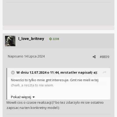
I_love_britney
2238
Napisano
14 Lipca 2024
#8839
W dniu 12.07.2024 o 11:44,
mrstatler
napisał(-a):
Nowości to tylko mnie gmt interesuje. Gmt nie mieli w tej
chwili, a reszta to nie wiem.
Wysłane z mojego SM-S918B przy użyciu Tapatalka
Pokaż więcej
Mowili cos o czasie realizacji:)? bo tez zdarzylo mi sie ostatnio
zapisac na ten konkretny model:)