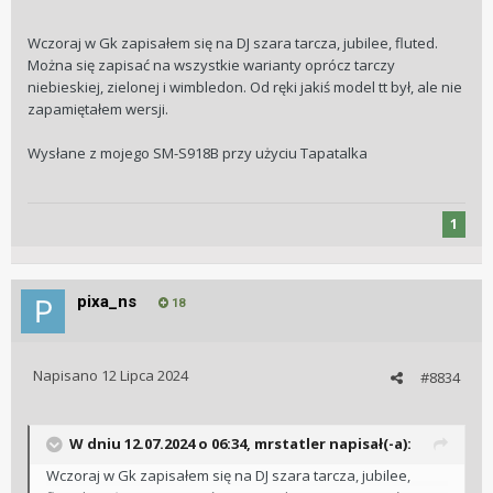
Wczoraj w Gk zapisałem się na DJ szara tarcza, jubilee, fluted.
Można się zapisać na wszystkie warianty oprócz tarczy
niebieskiej, zielonej i wimbledon. Od ręki jakiś model tt był, ale nie
zapamiętałem wersji.
Wysłane z mojego SM-S918B przy użyciu Tapatalka
1
pixa_ns
18
Napisano
12 Lipca 2024
#8834
W dniu 12.07.2024 o 06:34,
mrstatler
napisał(-a):
Wczoraj w Gk zapisałem się na DJ szara tarcza, jubilee,