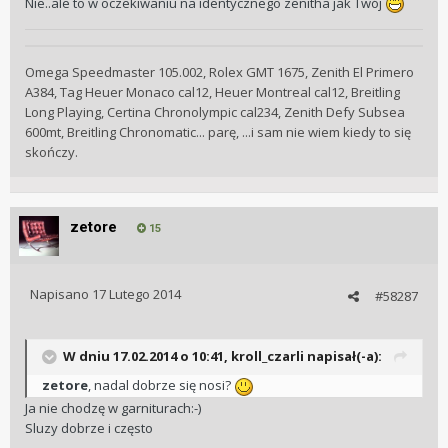
Nie..ale to w oczekiwaniu na identycznego zenitha jak Twój
Omega Speedmaster 105.002, Rolex GMT 1675, Zenith El Primero
A384, Tag Heuer Monaco cal12, Heuer Montreal cal12, Breitling
Long Playing, Certina Chronolympic cal234, Zenith Defy Subsea
600mt, Breitling Chronomatic... parę, ...i sam nie wiem kiedy to się
skończy.
zetore
15
Napisano
17 Lutego 2014
#58287
W dniu 17.02.2014 o 10:41, kroll_czarli napisał(-a):
zetore
, nadal dobrze się nosi?
Ja nie chodzę w garniturach:-)
Sluzy dobrze i często