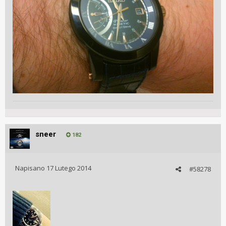
sneer
182
Napisano
17 Lutego 2014
#58278