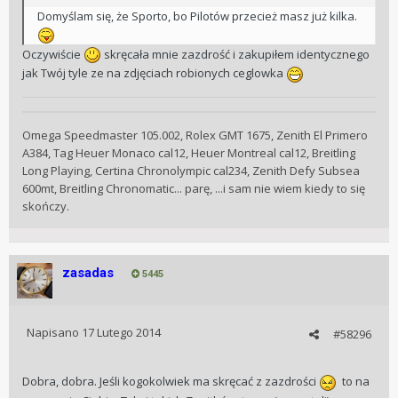
Domyślam się, że Sporto, bo Pilotów przecież masz już kilka.
Oczywiście
skręcała mnie zazdrość i zakupiłem identycznego
jak Twój tyle ze na zdjęciach robionych ceglowka
Omega Speedmaster 105.002, Rolex GMT 1675, Zenith El Primero
A384, Tag Heuer Monaco cal12, Heuer Montreal cal12, Breitling
Long Playing, Certina Chronolympic cal234, Zenith Defy Subsea
600mt, Breitling Chronomatic... parę, ...i sam nie wiem kiedy to się
skończy.
zasadas
5445
Napisano
17 Lutego 2014
#58296
Dobra, dobra. Jeśli kogokolwiek ma skręcać z zazdrości
to na