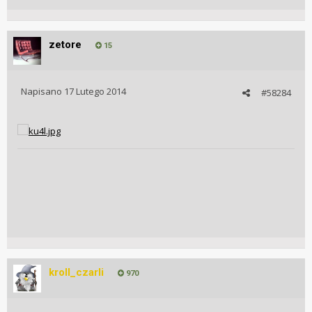
zetore
15
Napisano
17 Lutego 2014
#58284
kroll_czarli
970