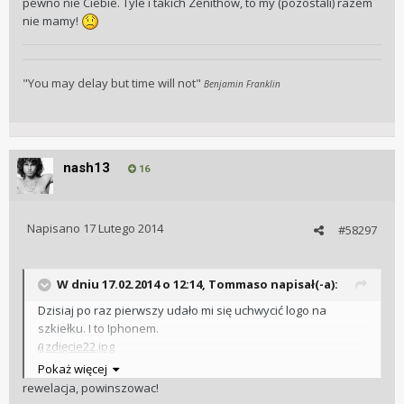
pewno nie Ciebie. Tyle i takich Zenithów, to my (pozostali) razem
nie mamy!
"You may delay but time will not"
Benjamin Franklin
nash13
16
Napisano
17 Lutego 2014
#58297
W dniu 17.02.2014 o 12:14, Tommaso napisał(-a):
Dzisiaj po raz pierwszy udało mi się uchwycić logo na
szkiełku. I to Iphonem.
zdjęcie22.jpg
Pokaż więcej
zdjęcie 1.jpg
rewelacja, powinszowac!