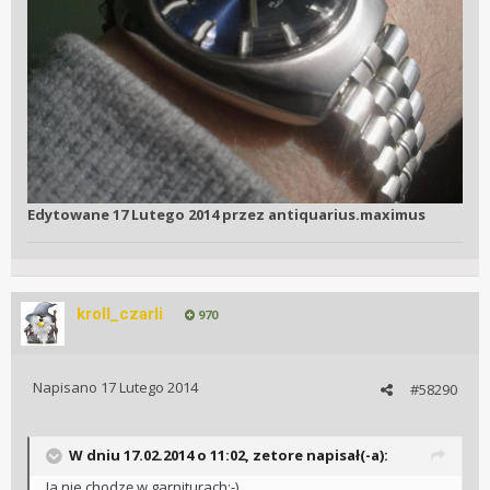
Edytowane
17 Lutego 2014
przez antiquarius.maximus
kroll_czarli
970
Napisano
17 Lutego 2014
#58290
W dniu 17.02.2014 o 11:02, zetore napisał(-a):
Ja nie chodzę w garniturach:-)