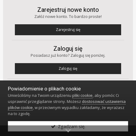
Zarejestruj nowe konto
Załóż nowe konto. To bardzo proste!
Zarejestruj się
Zaloguj się
Posiadasz już konto? Zaloguj się poniżej.
Zaloguj się
Powiadomienie o plikach cookie
Obserwujący
406
Umieściliśmy na Twoim urządzeniu
pliki cookie
, aby pomóc Ci
usprawnić przeglądanie strony. Możesz
dostosować ustawienia
plików cookie
, w przeciwnym wypadku zakładamy, że wyrażasz
PRZEJDŹ DO LISTY TEMATÓW
na to zgodę.
Zgadzam się.