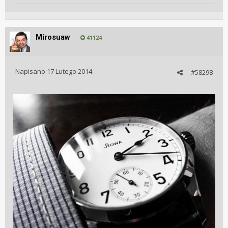
Pozdrawiam
Tomek
Mirosuaw
41124
Napisano
17 Lutego 2014
#58298