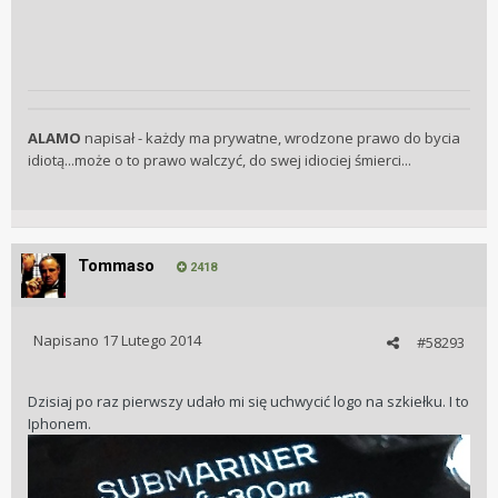
ALAMO
napisał - każdy ma prywatne, wrodzone prawo do bycia
idiotą...może o to prawo walczyć, do swej idiociej śmierci...
Tommaso
2418
Napisano
17 Lutego 2014
#58293
Dzisiaj po raz pierwszy udało mi się uchwycić logo na szkiełku. I to
Iphonem.