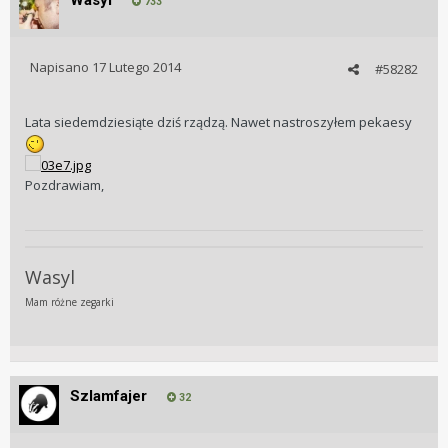
Wasyl
733
Napisano
17 Lutego 2014
#58282
Lata siedemdziesiąte dziś rządzą. Nawet nastroszyłem pekaesy
Pozdrawiam,
Wasyl
Mam różne zegarki
Szlamfajer
32