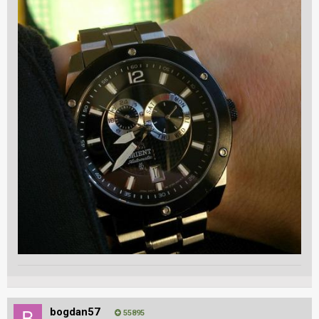
bogdan57
55895