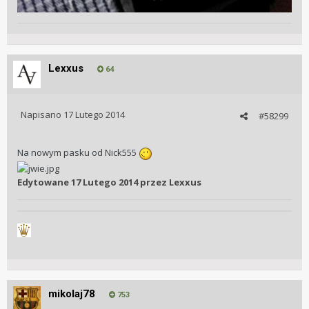
Lexxus
64
Napisano
17 Lutego 2014
#58299
Na nowym pasku od Nick555
Edytowane
17 Lutego 2014
przez Lexxus
mikolaj78
753