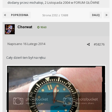
dodany przez
michalop
,
2 Listopada 2004
w
FORUM GŁÓWNE
Strona 2332 z 13608
POPRZEDNIA
DALEJ
Chorwat
9560
Napisano
16 Lutego 2014
#58276
Cały dzień ten był na ręku: