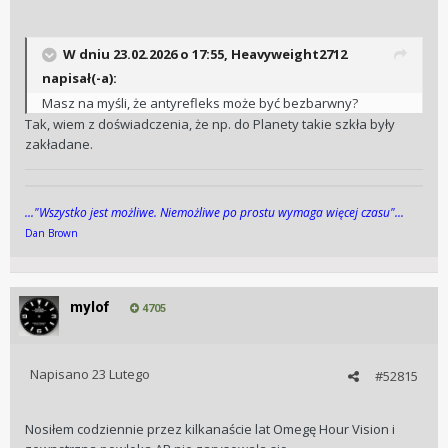
W dniu 23.02.2026 o 17:55,
Heavyweight2712
napisał(-a):
Masz na myśli, że antyrefleks może być bezbarwny?
Tak, wiem z doświadczenia, że np. do Planety takie szkła były
zakładane.
..."Wszys­tko jest możli­we. Niemożli­we po pros­tu wy­maga więcej cza­su"...
Dan Brown
mylof
4705
Napisano
23 Lutego
#52815
Nosiłem codziennie przez kilkanaście lat Omegę Hour Vision i