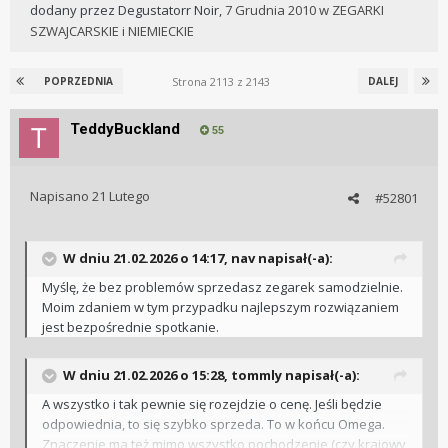
dodany przez
Degustatorr Noir
,
7 Grudnia 2010
w
ZEGARKI
SZWAJCARSKIE i NIEMIECKIE
Strona 2113 z 2143
POPRZEDNIA
DALEJ
TeddyBuckland
55
Napisano
21 Lutego
#52801
W dniu 21.02.2026 o 14:17,
nav
napisał(-a):
Myślę, że bez problemów sprzedasz zegarek samodzielnie.
Moim zdaniem w tym przypadku najlepszym rozwiązaniem
jest bezpośrednie spotkanie.
W dniu 21.02.2026 o 15:28,
tommly
napisał(-a):
A wszystko i tak pewnie się rozejdzie o cenę. Jeśli będzie
odpowiednia, to się szybko sprzeda. To w końcu Omega.
Znaczenie ma też mimo wszystko pochodzenie (czy krajowy