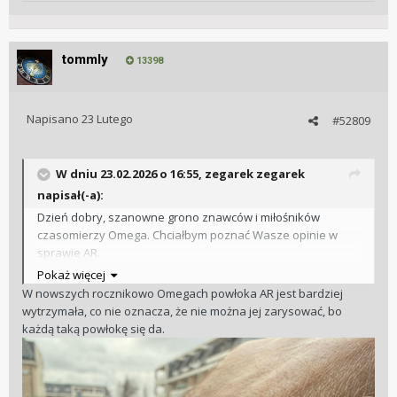
tommly
13398
Napisano
23 Lutego
#52809
W dniu 23.02.2026 o 16:55,
zegarek zegarek
napisał(-a):
Dzień dobry, szanowne grono znawców i miłośników
czasomierzy Omega. Chciałbym poznać Wasze opinie w
sprawie AR.
Otóż, mam następujące pytanie: czy prawdą jest, że w
Pokaż więcej
modelu Seamaster Aqua Terra zewnętrzna powłoka
W nowszych rocznikowo Omegach powłoka AR jest bardziej
antyrefleksyjna jest dosyć wrażliwa na zarysowania (w
wytrzymała, co nie oznacza, że nie można jej zarysować, bo
przeciwieństwie do samego szkła szafirowego, które jest
każdą taką powłokę się da.
nią pokryte)? Mam na myśli model z nr referenc.
220.12.41.21.02.001, zakup w salonie w listopadzie 2022 r.
Właśnie taki zegarek kupiłem i chciałbym wiedzieć, czy
należy zwracać szczególną uwagę na tę powłokę w