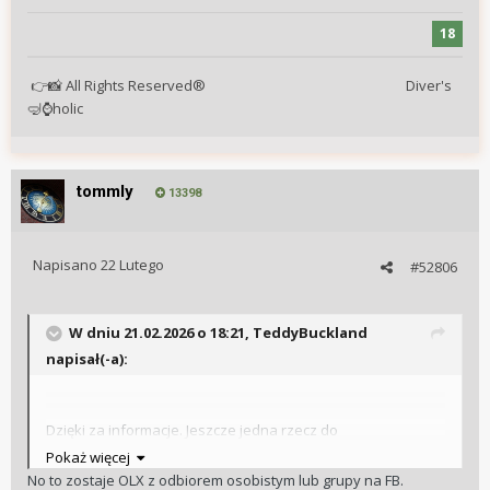
18
All Rights Reserved® Diver's
👉
📸
holic
🤿
⌚
tommly
13398
Napisano
22 Lutego
#52806
W dniu 21.02.2026 o 18:21,
TeddyBuckland
napisał(-a):
Dzięki za informacje. Jeszcze jedna rzecz do
doprecyzowania. Bazarek jest dla mnie niedostępny, bo
Pokaż więcej
jeszcze nie jestem dość zaawansowany na forum, więc z
No to zostaje OLX z odbiorem osobistym lub grupy na FB.