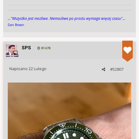
jakiego portalu skorzystać? Ja myślałem o OLX, szczególnie
że ma to być sprzedaż bezprowizyjna. Chrono24 to raczej
temat wysyłkowy z prowizją dla nich. Dobrze myślę?
..."Wszys­tko jest możli­we. Niemożli­we po pros­tu wy­maga więcej cza­su"...
Dan Brown
SPS
81478
Napisano
22 Lutego
#52807