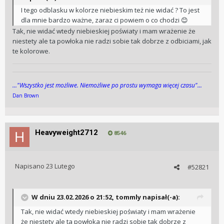
I tego odblasku w kolorze niebieskim też nie widać ? To jest
dla mnie bardzo ważne, zaraz ci powiem o co chodzi
😊
Tak, nie widać wtedy niebieskiej poświaty i mam wrażenie że
niestety ale ta powłoka nie radzi sobie tak dobrze z odbiciami, jak
te kolorowe.
..."Wszys­tko jest możli­we. Niemożli­we po pros­tu wy­maga więcej cza­su"...
Dan Brown
Heavyweight2712
8546
Napisano
23 Lutego
#52821
W dniu 23.02.2026 o 21:52,
tommly
napisał(-a):
Tak, nie widać wtedy niebieskiej poświaty i mam wrażenie
że niestety ale ta powłoka nie radzi sobie tak dobrze z