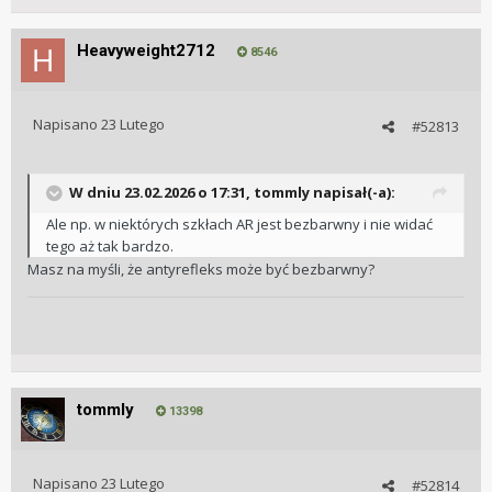
Heavyweight2712
8546
Napisano
23 Lutego
#52813
W dniu 23.02.2026 o 17:31,
tommly
napisał(-a):
Ale np. w niektórych szkłach AR jest bezbarwny i nie widać
tego aż tak bardzo.
Masz na myśli, że antyrefleks może być bezbarwny?
tommly
13398
Napisano
23 Lutego
#52814