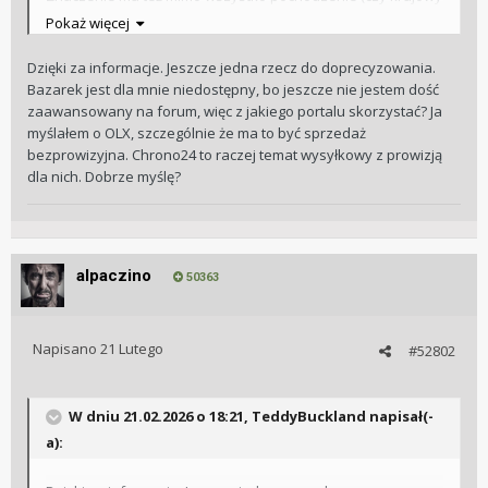
zakup) i rocznik, choć ja akurat osobiście do tego
Pokaż więcej
przywiązuję mniejsze znaczenie, dla mnie np. liczy się stan
wizualny zegarka w największym stopniu.
Dzięki za informacje. Jeszcze jedna rzecz do doprecyzowania.
Bazarek jest dla mnie niedostępny, bo jeszcze nie jestem dość
zaawansowany na forum, więc z jakiego portalu skorzystać? Ja
myślałem o OLX, szczególnie że ma to być sprzedaż
bezprowizyjna. Chrono24 to raczej temat wysyłkowy z prowizją
dla nich. Dobrze myślę?
alpaczino
50363
Napisano
21 Lutego
#52802
W dniu 21.02.2026 o 18:21,
TeddyBuckland
napisał(-
a):