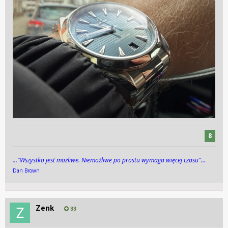
codziennym użytkowaniu?
Pozdrawiam
8
..."Wszys­tko jest możli­we. Niemożli­we po pros­tu wy­maga więcej cza­su"...
Dan Brown
Zenk
33