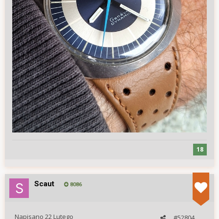
18
Scaut
8086
Napisano
22 Lutego
#52804