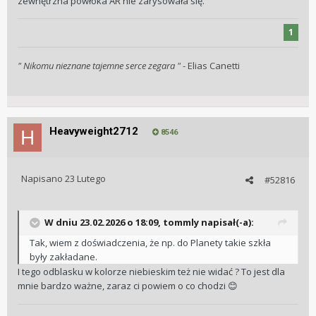
zewnętrzna powłoka AR nie zarysowała się.
1
" Nikomu nieznane tajemne serce zegara "
- Elias Canetti
Heavyweight2712
8546
Napisano
23 Lutego
#52816
W dniu 23.02.2026 o 18:09,
tommly
napisał(-a):
Tak, wiem z doświadczenia, że np. do Planety takie szkła
były zakładane.
I tego odblasku w kolorze niebieskim też nie widać ? To jest dla
mnie bardzo ważne, zaraz ci powiem o co chodzi
😊