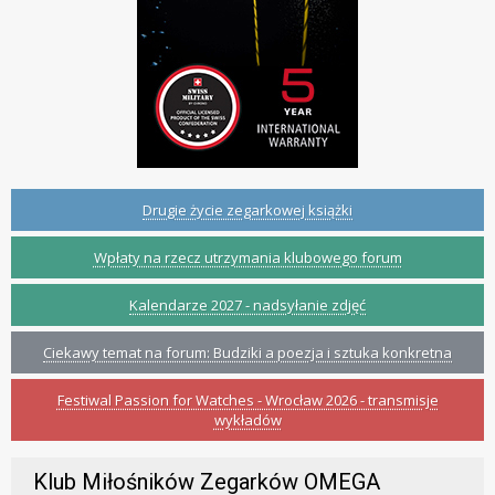
Drugie życie zegarkowej książki
Wpłaty na rzecz utrzymania klubowego forum
Kalendarze 2027 - nadsyłanie zdjęć
Ciekawy temat na forum: Budziki a poezja i sztuka konkretna
Festiwal Passion for Watches - Wrocław 2026 - transmisje
wykładów
Klub Miłośników Zegarków OMEGA