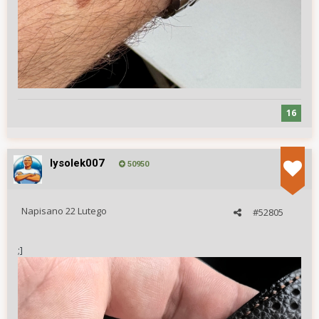
16
lysolek007
50950
Napisano
22 Lutego
#52805
;]