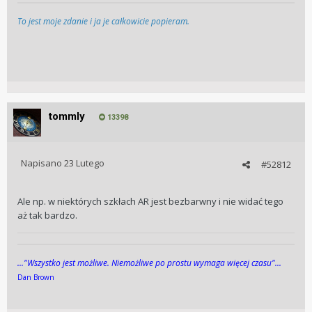
To jest moje zdanie i ja je całkowicie popieram.
tommly
13398
Napisano
23 Lutego
#52812
Ale np. w niektórych szkłach AR jest bezbarwny i nie widać tego
aż tak bardzo.
..."Wszys­tko jest możli­we. Niemożli­we po pros­tu wy­maga więcej cza­su"...
Dan Brown