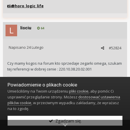
@horo_logic_life
📸
lisciu
64
Napisano
24 Lutego
#52824
Czy mamy kogos na forum kto sprzedaje zegarki omega, szukam
tej referencji w dobrej cenie : 220.10.38.20.02.001
Powiadomienie o plikach cookie
Umieściliśmy na Twoim urządzeniu
pliki cookie
, aby pomóc Ci
usprawnić przeglądanie strony. Możesz
dostosować ustawienia
plików cookie
, w przeciwnym wypadku zakładamy, że wyrażasz
na to zgodę.
Zgadzam się.
rafalmosty
164077