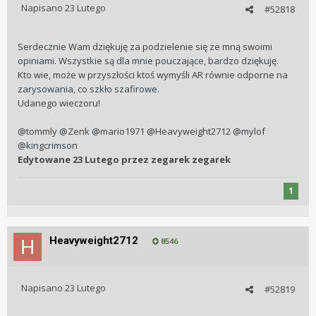
Napisano
23 Lutego
#52818
Serdecznie Wam dziękuję za podzielenie się ze mną swoimi
opiniami. Wszystkie są dla mnie pouczające, bardzo dziękuję.
Kto wie, może w przyszłości ktoś wymyśli AR równie odporne na
zarysowania, co szkło szafirowe.
Udanego wieczoru!
@tommly @Zenk @mario1971 @Heavyweight2712 @mylof
@kingcrimson
Edytowane
23 Lutego
przez zegarek zegarek
1
Heavyweight2712
8546
Napisano
23 Lutego
#52819