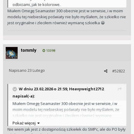
odbiciami, jak te kolorowe.
Miałem Omegę Seamaster 300 obecnie jest w serwisie, i w moim
modelu tej niebieskiej poświaty nie było myślałem, że szkiełko nie
jest oryginalne i zleciłem również wymianę szkiełka
😀
tommly
13398
Napisano
23 Lutego
#52822
W dniu 23.02.2026 o 21:59,
Heavyweight2712
napisał(-a):
Miałem Omegę Seamaster 300 obecnie jest w serwisie, i w
moim modelu tej niebieskiej poświaty nie było myślałem, że
szkiełko nie jest oryginalne i zleciłem również wymianę
szkiełka
😀
Pokaż więcej
Nie wiem jak jest z dostępnością szkiełek do SMPc, ale do PO były