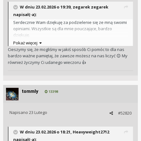
W dniu 23.02.2026 o 19:39,
zegarek zegarek
napisał(-a):
Serdecznie Wam dziękuję za podzielenie się ze mną swoimi
opiniami. Wszystkie są dla mnie pouczające, bardzo
dziękuję.
Kto wie, może w przyszłości ktoś wymyśli AR równie odporne
Pokaż więcej
na zarysowania, co szkło szafirowe.
Cieszymy się, że mogliśmy w jakiś sposób Ci pomóc to dla nas
Udanego wieczoru!
bardzo ważne pamiętaj, że zawsze możesz na nas liczyć
My
😊
również życzymy Ci udanego wieczoru
👍
@tommly @Zenk @mario1971 @Heavyweight2712 @mylof
@kingcrimson
tommly
13398
Napisano
23 Lutego
#52820
W dniu 23.02.2026 o 18:21,
Heavyweight2712
napisał(-a):