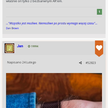
właśnie ori tylko z bezbarwnym AR'em.
1
..."Wszys­tko jest możli­we. Niemożli­we po pros­tu wy­maga więcej cza­su"...
Dan Brown
Jan
19994
Napisano
24 Lutego
#52823