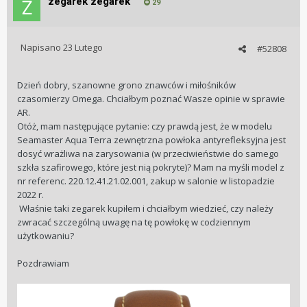
zegarek zegarek
29
Napisano
23 Lutego
#52808
Dzień dobry, szanowne grono znawców i miłośników
czasomierzy Omega. Chciałbym poznać Wasze opinie w sprawie
AR.
Otóż, mam następujące pytanie: czy prawdą jest, że w modelu
Seamaster Aqua Terra zewnętrzna powłoka antyrefleksyjna jest
dosyć wrażliwa na zarysowania (w przeciwieństwie do samego
szkła szafirowego, które jest nią pokryte)? Mam na myśli model z
nr referenc. 220.12.41.21.02.001, zakup w salonie w listopadzie
2022 r.
Właśnie taki zegarek kupiłem i chciałbym wiedzieć, czy należy
zwracać szczególną uwagę na tę powłokę w codziennym
użytkowaniu?
Pozdrawiam