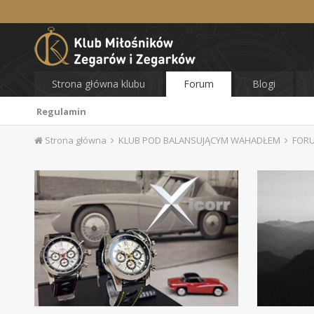
Strona główna klubu
Forum
Blogi
Regulamin
Strona główna
KLUB POD BALANSUJĄCYM WAHADŁEM
FOR