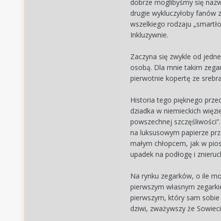
dobrze moglibyśmy się nazw
drugie wykluczyłoby fanów 
wszelkiego rodzaju „smartło
Inkluzywnie.
Zaczyna się zwykle od jedn
osobą. Dla mnie takim zega
pierwotnie kopertę ze srebr
Historia tego pięknego prze
dziadka w niemieckich więz
powszechnej szczęśliwości”
na luksusowym papierze przez
małym chłopcem, jak w pios
upadek na podłogę i znieruc
Na rynku zegarków, o ile m
pierwszym własnym zegark
pierwszym, który sam sobie k
dziwi, zważywszy że Sowieci