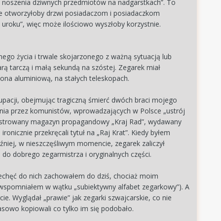
 noszenia dziwnych przedmiotów na nadgarstkach”. To
ie otworzyłoby drzwi posiadaczom i posiadaczkom
 uroku”, więc może ilościowo wyszłoby korzystnie.
go życia i trwale skojarzonego z ważną sytuacją lub
ą tarczą i małą sekundą na szóstej. Zegarek miał
iona aluminiową, na stałych teleskopach.
kupacji, obejmując tragiczną śmierć dwóch braci mojego
nia przez komunistów, wprowadzających w Polsce „ustrój
 ilustrowany magazyn propagandowy „Kraj Rad”, wydawany
onicznie przekręcali tytuł na „Raj Krat”. Kiedy byłem
niej, w nieszczęśliwym momencie, zegarek zaliczył
do dobrego zegarmistrza i oryginalnych części.
iechęć do nich zachowałem do dziś, chociaż moim
 wspomniałem w wątku „subiektywny alfabet zegarkowy”). A
ie. Wyglądał „prawie” jak zegarki szwajcarskie, co nie
asowo kopiowali co tylko im się podobało.