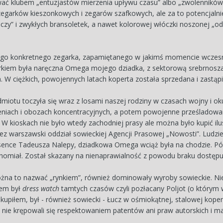
ać klubem „entuzjastów mierzenia upływu czasu” albo „zwolenników
zegarków kieszonkowych i zegarów szafkowych, ale za to potencjaln
czy” i zwykłych bransoletek, a nawet kolorowej włóczki noszonej „od
ego konkretnego zegarka, zapamiętanego w jakimś momencie wczesne
rkiem była naręczna Omega mojego dziadka, z sektorową srebrnoszar
a. W ciężkich, powojennych latach koperta została sprzedana i zastąp
dmiotu toczyła się wraz z losami naszej rodziny w czasach wojny i o
ieniach i obozach koncentracyjnych, a potem powojenne prześladowa
. W kioskach nie było wtedy zachodniej prasy ale można było kupić
 warszawski oddział sowieckiej Agencji Prasowej „Nowosti”. Ludzie ir
ence Tadeusza Nalepy, dziadkowa Omega wciąż była na chodzie. Póź
homiał. Został skazany na nienaprawialność z powodu braku dostępu 
ożna to nazwać „rynkiem”, również dominowały wyroby sowieckie. N
iem był
dress watch
tamtych czasów czyli pozłacany Poljot (o którym
upiłem, był - również sowiecki - Łucz w ośmiokątnej, stalowej koperc
 nie krępowali się respektowaniem patentów ani praw autorskich i m