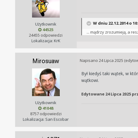
W dniu 22.12.2014 o 10:
Użytkownik
44525
... mądrzy zrozumieją, a res
24455 odpowiedzi
Lokalizacja: KrK
Mirosuaw
Napisano
24 Lipca 2025
(edyto
Był kiedyś taki wątek, w kt
wątkowi.
Edytowane
24 Lipca 2025
pr
Użytkownik
41048
8757 odpowiedzi
Lokalizacja: San Escobar