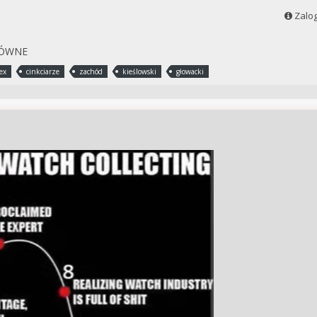
Zalog
ŁÓWNE
ex
cinkciarze
zachód
kieślowski
głowacki