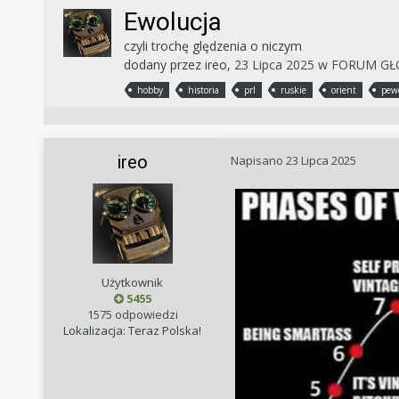
Ewolucja
czyli trochę ględzenia o niczym
dodany przez
ireo
,
23 Lipca 2025
w
FORUM G
hobby
historia
prl
ruskie
orient
pew
ireo
Napisano
23 Lipca 2025
Użytkownik
5455
1575 odpowiedzi
Lokalizacja: Teraz Polska!