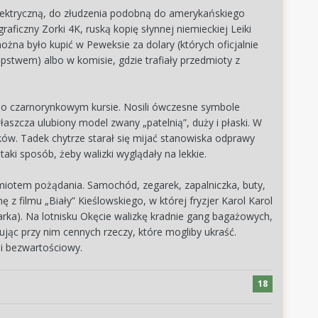
 elektryczną, do złudzenia podobną do amerykańskiego
ficzny Zorki 4K, ruską kopię słynnej niemieckiej Leiki
ożna było kupić w Peweksie za dolary (których oficjalnie
stwem) albo w komisie, gdzie trafiały przedmioty z
ę po czarnorynkowym kursie. Nosili ówczesne symbole
właszcza ulubiony model zwany „patelnią”, duży i płaski. W
ów. Tadek chytrze starał się mijać stanowiska odprawy
ki sposób, żeby walizki wyglądały na lekkie.
iotem pożądania. Samochód, zegarek, zapalniczka, buty,
 z filmu „Biały” Kieślowskiego, w której fryzjer Karol Karol
rka). Na lotnisku Okęcie walizkę kradnie gang bagażowych,
jąc przy nim cennych rzeczy, które mogliby ukraść.
li bezwartościowy.
18