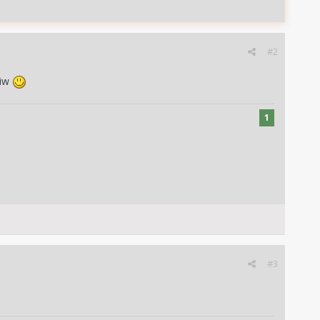
#2
ciw
1
#3