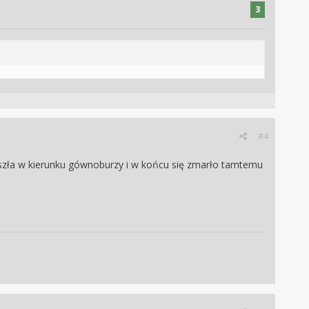
3
#4
oszła w kierunku gównoburzy i w końcu się zmarło tamtemu