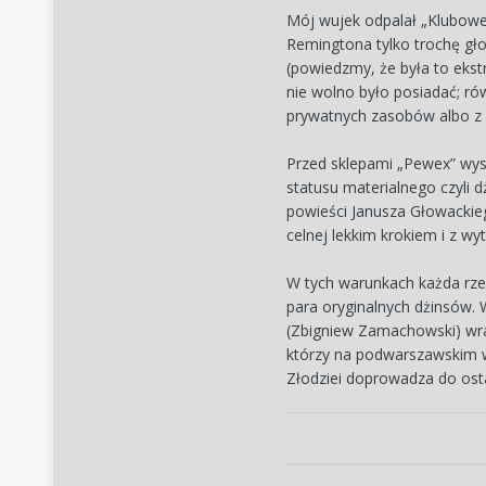
Mój wujek odpalał „Klubowe”
Remingtona tylko trochę głoś
(powiedzmy, że była to ekst
nie wolno było posiadać; r
prywatnych zasobów albo z 
Przed sklepami „Pewex” wyst
statusu materialnego czyli d
powieści Janusza Głowackieg
celnej lekkim krokiem i z w
W tych warunkach każda rze
para oryginalnych dżinsów. W
(Zbigniew Zamachowski) wrac
którzy na podwarszawskim wy
Złodziei doprowadza do osta