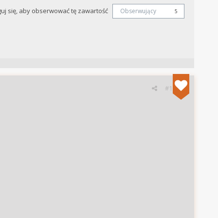
uj się, aby obserwować tę zawartość
Obserwujący
5
#1