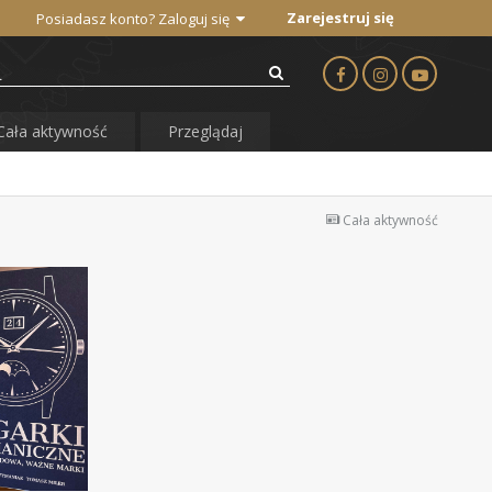
Zarejestruj się
Posiadasz konto? Zaloguj się
Cała aktywność
Przeglądaj
Cała aktywność