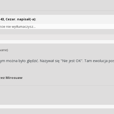
43, Cezar. napisał(-a):
zcie nie wytłumaczysz...
wane)
órym można było ględzić. Nazywał się "Nie jest OK". Tam ewolucja p
zez Mirosuaw