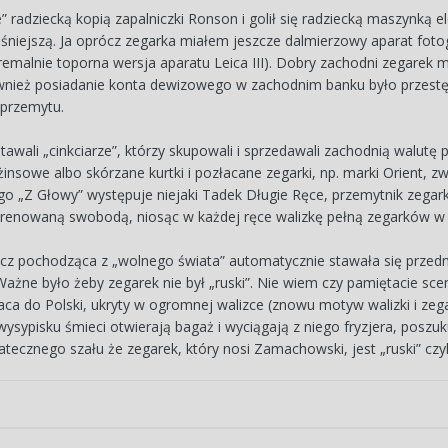
 radziecką kopią zapalniczki Ronson i golił się radziecką maszynką
niejszą. Ja oprócz zegarka miałem jeszcze dalmierzowy aparat fotogra
remalnie toporna wersja aparatu Leica III). Dobry zachodni zegarek m
ównież posiadanie konta dewizowego w zachodnim banku było przestęp
przemytu.
awali „cinkciarze”, którzy skupowali i sprzedawali zachodnią walut
żinsowe albo skórzane kurtki i pozłacane zegarki, np. marki Orient, z
o „Z Głowy” występuje niejaki Tadek Długie Ręce, przemytnik zegark
ytrenowaną swobodą, niosąc w każdej ręce walizkę pełną zegarków w ta
cz pochodząca z „wolnego świata” automatycznie stawała się przedm
ażne było żeby zegarek nie był „ruski”. Nie wiem czy pamiętacie scenę
a do Polski, ukryty w ogromnej walizce (znowu motyw walizki i zega
sypisku śmieci otwierają bagaż i wyciągają z niego fryzjera, poszuku
tecznego szału że zegarek, który nosi Zamachowski, jest „ruski” czy