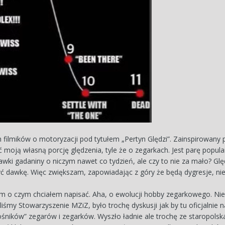
ch filmików o motoryzacji pod tytułem „Pertyn Ględzi”. Zainspirowany
oją własną porcję ględzenia, tyle że o zegarkach. Jest parę popul
awki gadaniny o niczym nawet co tydzień, ale czy to nie za mało? Glę
ć dawkę. Więc zwiększam, zapowiadając z góry że będą dygresje, nie
m o czym chciałem napisać. Aha, o ewolucji hobby zegarkowego. Nie
liśmy Stowarzyszenie MZiZ, było trochę dyskusji jak by tu oficjalnie
ośników” zegarów i zegarków. Wyszło ładnie ale trochę ze staropolska