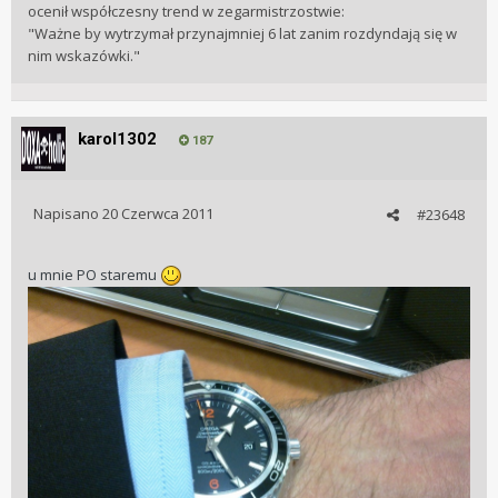
ocenił współczesny trend w zegarmistrzostwie:
"Ważne by wytrzymał przynajmniej 6 lat zanim rozdyndają się w
nim wskazówki."
karol1302
187
Napisano
20 Czerwca 2011
#23648
u mnie PO staremu