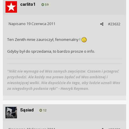
carlito1
59
Napisano
19 Czerwca 2011
#23632
Ten Zenith mnie zauroczył, fenomenalny !
Gdyby był do sprzedania, to bardzo prosze o info.
"Nikt nie wymaga od Was samych zwycięstw. Czasem i przegrać
przychodzi. Ale każdy ma prawo żądać od Was ambitnej i
nieustającej walki. Nie dopuśćcie do tego, aby ludzie uznali Was
za niegodnych podania ręki" - Henryk Reyman.
Sąsiad
12