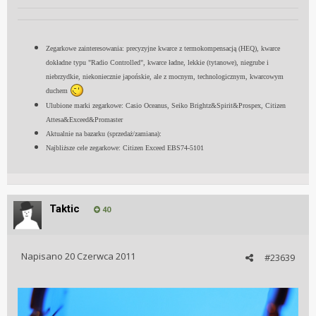
Zegarkowe zainteresowania: precyzyjne kwarce z termokompensacją (HEQ), kwarce
dokładne typu "Radio Controlled", kwarce ładne, lekkie (tytanowe), niegrube i
niebrzydkie, niekoniecznie japońskie, ale z mocnym, technologicznym, kwarcowym
duchem
Ulubione marki zegarkowe: Casio Oceanus, Seiko Brightz&Spirit&Prospex, Citizen
Attesa&Exceed&Promaster
Aktualnie na bazarku (sprzedaż/zamiana):
Najbliższe cele zegarkowe: Citizen Exceed EBS74-5101
Taktic
40
Napisano
20 Czerwca 2011
#23639