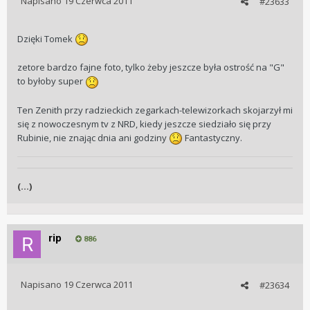
Napisano
19 Czerwca 2011
#23633
Dzięki Tomek
zetore bardzo fajne foto, tylko żeby jeszcze była ostrość na "G"
to byłoby super
Ten Zenith przy radzieckich zegarkach-telewizorkach skojarzył mi
się z nowoczesnym tv z NRD, kiedy jeszcze siedziało się przy
Rubinie, nie znając dnia ani godziny
Fantastyczny.
(...)
rip
886
Napisano
19 Czerwca 2011
#23634