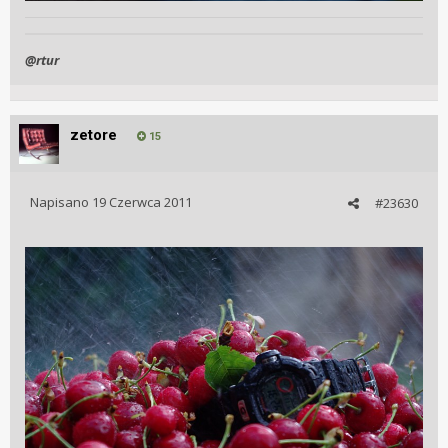
@rtur
zetore
15
Napisano
19 Czerwca 2011
#23630