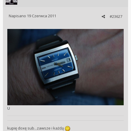
Napisano
19 Czerwca 2011
#23627
U
kupię doxę sub...zawsze i każdą