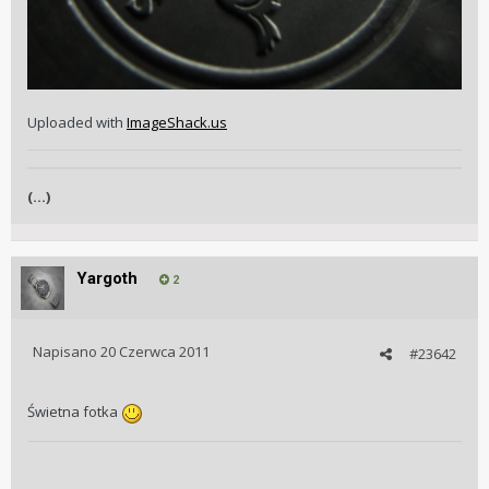
Uploaded with
ImageShack.us
(...)
Yargoth
2
Napisano
20 Czerwca 2011
#23642
Świetna fotka