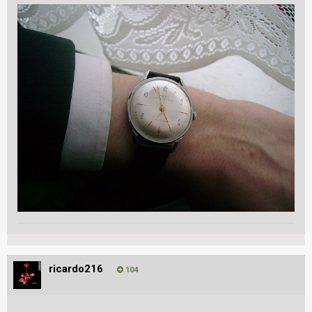
ricardo216
104