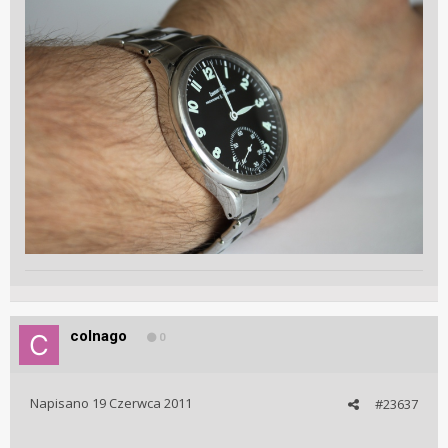
colnago
0
Napisano
19 Czerwca 2011
#23637