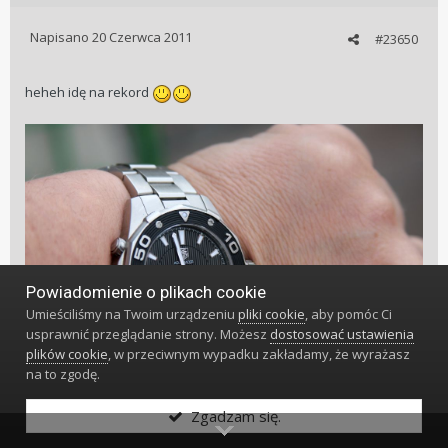
Napisano
20 Czerwca 2011
#23650
heheh idę na rekord
Powiadomienie o plikach cookie
Umieściliśmy na Twoim urządzeniu
pliki cookie
, aby pomóc Ci
usprawnić przeglądanie strony. Możesz
dostosować ustawienia
plików cookie
, w przeciwnym wypadku zakładamy, że wyrażasz
na to zgodę.
Zgadzam się.