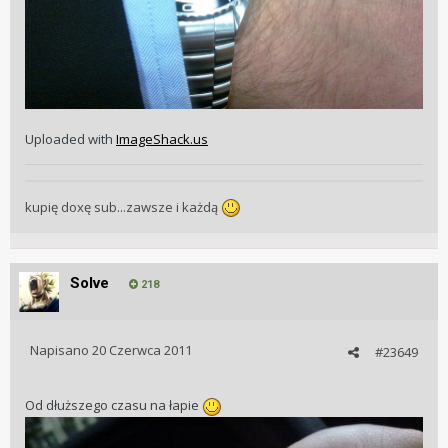
Uploaded with
ImageShack.us
kupię doxę sub...zawsze i każdą
Solve
218
Napisano
20 Czerwca 2011
#23649
Od dłuższego czasu na łapie