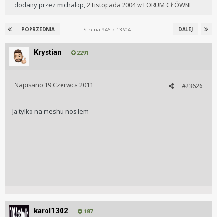
dodany przez
michalop
,
2 Listopada 2004
w
FORUM GŁÓWNE
Strona 946 z 13604
POPRZEDNIA
DALEJ
Krystian
2291
Napisano
19 Czerwca 2011
#23626
Ja tylko na meshu nosiłem
karol1302
187