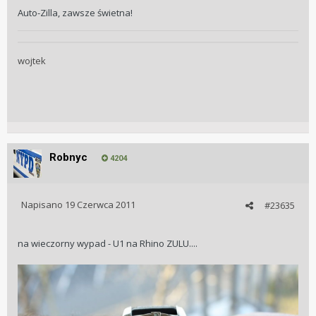
Auto-Zilla, zawsze świetna!
wojtek
Robnyc
4204
Napisano
19 Czerwca 2011
#23635
na wieczorny wypad - U1 na Rhino ZULU....