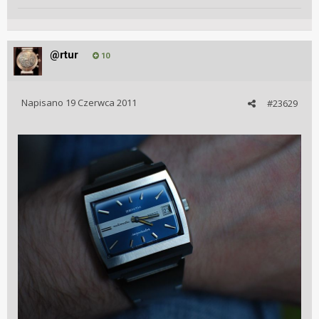
@rtur
10
Napisano
19 Czerwca 2011
#23629