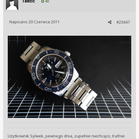
Taktic
40
Napisano
20 Czerwca 2011
#23647
Użytkownik Sylwek, pewnego dnia, zupełnie niechcąco, trafnie