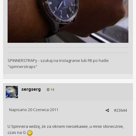
SPINNERSTRAPy - szukaj na Instagranie lub FB po haśle
"spinnerstraps"
sergserg
14
Napisano
20 Czerwca 2011
#23644
U Spinnera widzę, że za oknem nieciekawie, u mnie słonecznie,
czas na G