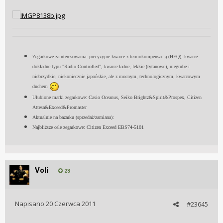
Zegarkowe zainteresowania: precyzyjne kwarce z termokompensacją (HEQ), kwarce
dokładne typu "Radio Controlled", kwarce ładne, lekkie (tytanowe), niegrube i
niebrzydkie, niekoniecznie japońskie, ale z mocnym, technologicznym, kwarcowym
duchem
Ulubione marki zegarkowe: Casio Oceanus, Seiko Brightz&Spirit&Prospex, Citizen
Attesa&Exceed&Promaster
Aktualnie na bazarku (sprzedaż/zamiana):
Najbliższe cele zegarkowe: Citizen Exceed EBS74-5101
Voli
23
Napisano
20 Czerwca 2011
#23645