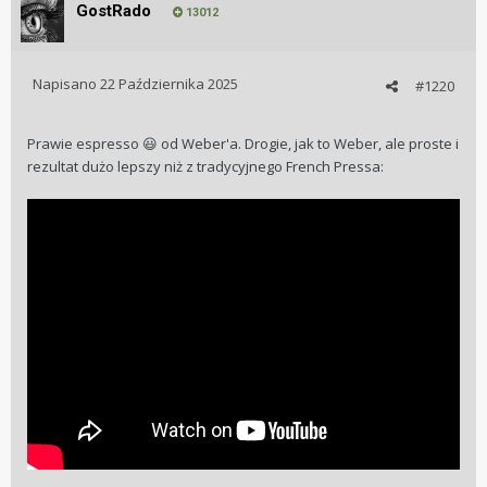
GostRado
13012
Napisano
22 Października 2025
#1220
Prawie espresso
od Weber'a. Drogie, jak to Weber, ale proste i
😃
rezultat dużo lepszy niż z tradycyjnego French Pressa: