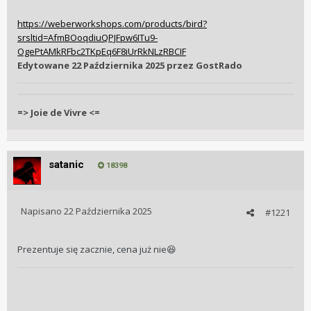
https://weberworkshops.com/products/bird?
srsltid=AfmBOoqdiuQPJFpw6ITu9-
OgePtAMkRFbc2TKpEq6F8iUrRkNLzRBCIF
Edytowane
22 Października 2025
przez GostRado
=> Joie de Vivre <=
satanic
18398
Napisano
22 Października 2025
#1221
Prezentuje się zacznie, cena już nie
😆