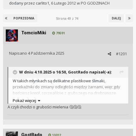
dodany przez
carlito1
,
6 Lutego 2012
w
PO GODZINACH
Strona 49 z 74
POPRZEDNIA
DALEJ
TomcioMiki
79591
Napisano
4 Października 2025
#1201
W dniu 4.10.2025 o 16:50,
GostRado
napisał(-a):
W takich młynkach są delikatne plastikowe ślimaki,
przekaźniki do zmiany odległości między żarnami, więc gdy
będziesz kręcił, szczególnie z grubszego na drobniejsze
mielenie, możesz coś połamać. Nawet w stalowych
Pokaż więcej
konstrukcjach zaleca się tak robić. Dodatkowo usuwasz
A czyli chodzi o grubości mielenia
🤔
🤔
🤔
drobinki mielonki z poprzedniego ustawienia żaren.
GostRado
13012