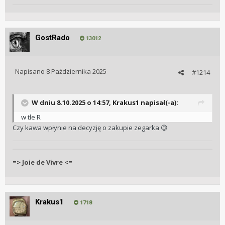
GostRado
13012
Napisano
8 Października 2025
#1214
W dniu 8.10.2025 o 14:57,
Krakus1
napisał(-a):
w tle R
Czy kawa wpłynie na decyzję o zakupie zegarka
😉
=> Joie de Vivre <=
Krakus1
1718