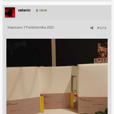
satanic
18398
Napisano
7 Października 2025
#1212