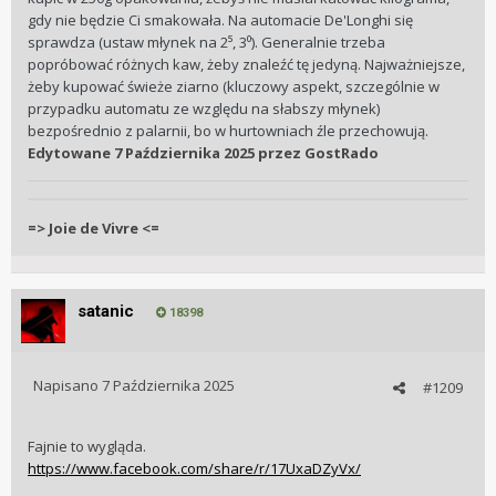
gdy nie będzie Ci smakowała. Na automacie De'Longhi się
sprawdza (ustaw młynek na 2⁵, 3⁰). Generalnie trzeba
popróbować różnych kaw, żeby znaleźć tę jedyną. Najważniejsze,
żeby kupować świeże ziarno (kluczowy aspekt, szczególnie w
przypadku automatu ze względu na słabszy młynek)
bezpośrednio z palarnii, bo w hurtowniach źle przechowują.
Edytowane
7 Października 2025
przez GostRado
=> Joie de Vivre <=
satanic
18398
Napisano
7 Października 2025
#1209
Fajnie to wygląda.
https://www.facebook.com/share/r/17UxaDZyVx/