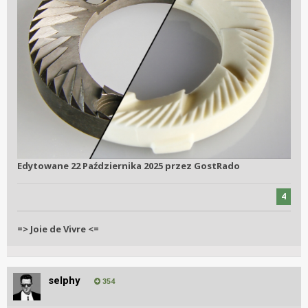
Edytowane
22 Października 2025
przez GostRado
4
=> Joie de Vivre <=
selphy
354