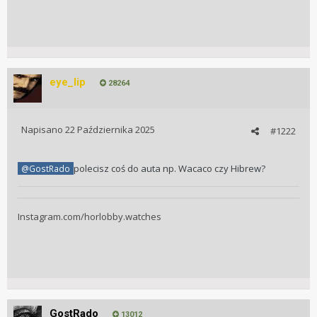
eye_lip
28264
Napisano
22 Października 2025
#1222
polecisz coś do auta np. Wacaco czy Hibrew?
@GostRado
Instagram.com/horlobby.watches
GostRado
13012