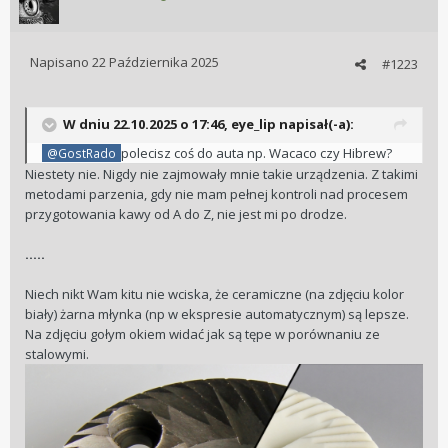
Napisano
22 Października 2025
#1223
W dniu 22.10.2025 o 17:46,
eye_lip
napisał(-a):
polecisz coś do auta np. Wacaco czy Hibrew?
@GostRado
Niestety nie. Nigdy nie zajmowały mnie takie urządzenia. Z takimi
metodami parzenia, gdy nie mam pełnej kontroli nad procesem
przygotowania kawy od A do Z, nie jest mi po drodze.
.....
Niech nikt Wam kitu nie wciska, że ceramiczne (na zdjęciu kolor
biały) żarna młynka (np w ekspresie automatycznym) są lepsze.
Na zdjęciu gołym okiem widać jak są tępe w porównaniu ze
stalowymi.