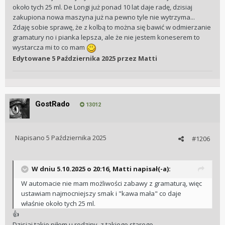
kawy w module zaparzającym automatu załóżmy 15g to
około tych 25 ml. De Longi już ponad 10 lat daje radę, dzisiaj
uzyskane espresso powino mieścić się w przedziale 30÷45g,
zakupiona nowa maszyna już na pewno tyle nie wytrzyma...
a więc ratio 1: 2 do 3. Jedni wolą bardziej skondensowane a
Zdaję sobie sprawę, że z kolbą to można się bawić w odmierzanie
drudzy rozcieńczone. Ja celuje w ratio 1:2 do 2,5. Obecnie
gramatury no i pianka lepsza, ale że nie jestem koneserem to
używam do kolby ECM sitka VST 22g i sypię jasnej mielonki
wystarcza mi to co mam
24g, zaś do La Marzocco micra sitka VST
Edytowane
5 Października 2025
przez Matti
25g: 25,5÷26g średniego wypalenia ziarna, 24÷24,5g średnio-
ciemniejszego. Dobre rezultaty uzyskuje się z sitka 20g.
Uważam, że jest optymalne. Elektra ma małe 15g sitko, więc
ważę od 14,5÷16g w zależności od stopnia wypalenia
GostRado
ziarna.
13012
Nie piję americano, które pijesz z rana.
... ... ...
Napisano
5 Października 2025
#1206
W kawiarniach specialty przeważnie stosują do espresso
średnio paloną 100% arabikę, więc może Ci nie smakować.
W dniu 5.10.2025 o 20:16,
Matti
napisał(-a):
Niektóre kawiarnie mają dwa młynki do espresso i w drugim
W automacie nie mam możliwości zabawy z gramaturą, więc
ciemniejszy wypał z robustą 20÷30%. Warto zamówić dwa
ustawiam najmocniejszy smak i "kawa mała" co daje
podwójne espresso właśnie z dwóch różnych ziaren i
właśnie około tych 25 ml.
siorbać łyżkami raz jedne, raz drugie espresso (płukać usta
👍
podaną wodą), żeby poczuć różnicę, a jest diametralna.
Dzisiaj takie piłem u rodziny, z takiego starego