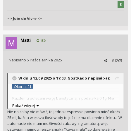
3
=> Joie de Vivre <=
Matti
150
Napisano
5 Października 2025
#1205
W dniu 12.09.2025 o 17:03,
GostRado
napisał(-a):
@kornel91
Każdemu polecam wagę baristyczną, z podziałką 0,1g. Nie
musi być "wypasiona". Moja pierwsza kosztowała 30zł. i
Pokaż więcej
dalej się sprawdza. Należy zapomnieć o mierzeniu ilości
Nie no co by nie mówić, to jednak espresso powinno mieć około
espresso w mililitrach (crema zaburza pomiar), a przejść na
25 ml, każda większa ilość wody to już nie ma dla mnie efektu... W
wagę w gramach. I tu wchodzi straszne słowo, dla
automacie nie mam możliwości zabawy z gramaturą, więc
początkującego kawosza =>
RATIO
Jeśli masz zmielonej
😃
ustawiam najmocniejszy smak i "kawa mała" co daje właśnie