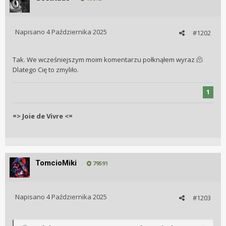
Napisano
4 Października 2025
#1202
Tak. We wcześniejszym moim komentarzu połknąłem wyraz 🫠
Dlatego Cię to zmyliło.
1
=> Joie de Vivre <=
TomcioMiki
79591
Napisano
4 Października 2025
#1203