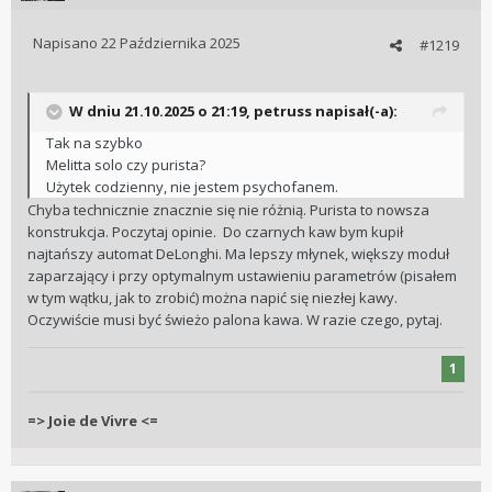
Napisano
22 Października 2025
#1219
W dniu 21.10.2025 o 21:19,
petruss
napisał(-a):
Tak na szybko
Melitta solo czy purista?
Użytek codzienny, nie jestem psychofanem.
Chyba technicznie znacznie się nie różnią. Purista to nowsza
konstrukcja. Poczytaj opinie. Do czarnych kaw bym kupił
najtańszy automat DeLonghi. Ma lepszy młynek, większy moduł
zaparzający i przy optymalnym ustawieniu parametrów (pisałem
w tym wątku, jak to zrobić) można napić się niezłej kawy.
Oczywiście musi być świeżo palona kawa. W razie czego, pytaj.
1
=> Joie de Vivre <=