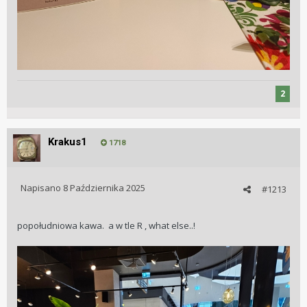
2
Krakus1
1718
Napisano
8 Października 2025
#1213
popołudniowa kawa. a w tle R , what else..!