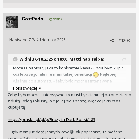
GostRado
13012
Napisano
7 Października 2025
#1208
W dniu 6.10.2025 o 18:00,
Matti
napisał(-a):
Możesz napisać, jaka to konkretnie kawa? Chciałbym kupić
coś lepszego, ale nie mam takiej orientacji
Najlepiej
właśnie do automatu - żeby było mocne i intensywne
espresso.
Pokaż więcej
Żeby było mocne i intensywne, to musi być ciemniej palone ziarno
z dużą ilością robusty, ale ja jej nie znoszę, więc co jakiś czas
kupuję tę:
https://praska.pl/pl/p/Brazylia-Dark-Roast/183
... gdy mam już dość jasnych kaw
Jak poprosisz, to możesz
😁
kupić w 250g opakowaniu, żebyś nie musiał katować kilograma,