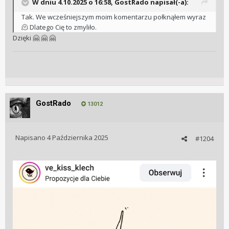
W dniu 4.10.2025 o 16:58,
GostRado
napisał(-a):
Tak. We wcześniejszym moim komentarzu połknąłem wyraz
🫠 Dlatego Cię to zmyliło.
Dzięki
🤗
🤗
🤗
GostRado
13012
Napisano
4 Października 2025
#1204