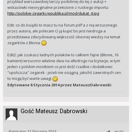
przykład warszawskiej tarczy podobnej do tej z aukcji +
wskazówki nieoryginalne przełożone z ruskiego importu:
http://polskie-zegarki.republika.pl/mod/dukat_4.jpg
Edit: co do książki to masz tu na forum pdf'a z nią wrzuconego
przez autora, ale polecam Ci ją kupić bo jest niedroga a
przedstawia zdecydowaną większość obecnej wiedzy na temat
zegarków z Błonia
Edit2: jak szukasz ładnych polaków to całkiem fajne (Błonie, 16
kamieni) wrzucono właśnie dwa na alledrogo na licytacje, w tym
jeden z polskim mostkiem co jest dość rzadkie i dodatkowo
"upolszcza" zegarek - jeżeli nie osiągną jakichś zawrotnych cen
to mogą być warte uwagi
Edytowane
8 Stycznia 2014
przez MateuszDabrowski
Gość Mateusz Dąbrowski
Napisano
12 Stycznia 2014
#177