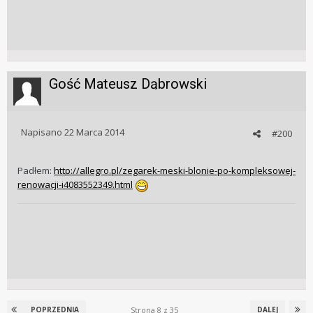
Gość Mateusz Dąbrowski
Napisano
22 Marca 2014
#200
Padłem:
http://allegro.pl/zegarek-meski-blonie-po-kompleksowej-
renowacji-i4083552349.html
Strona 8 z 35
POPRZEDNIA
DALEJ