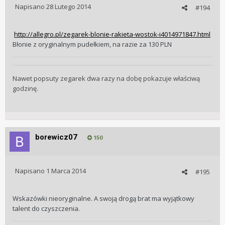
Napisano
28 Lutego 2014
#194
http://allegro.pl/zegarek-blonie-rakieta-wostok-i4014971847.html
Błonie z oryginalnym pudełkiem, na razie za 130 PLN
Nawet popsuty zegarek dwa razy na dobę pokazuje właściwą
godzinę.
borewicz07
150
Napisano
1 Marca 2014
#195
Wskazówki nieoryginalne. A swoją drogą brat ma wyjątkowy
talent do czyszczenia.