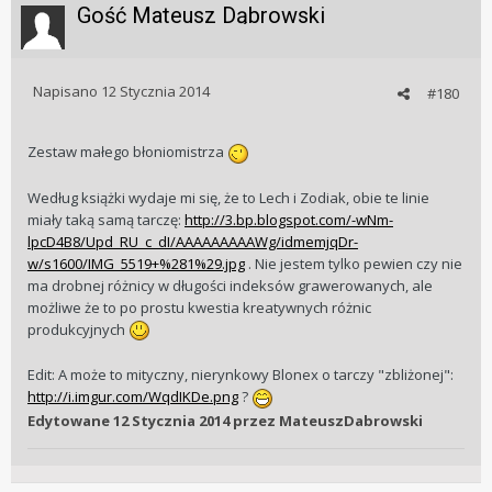
Gość Mateusz Dąbrowski
Napisano
12 Stycznia 2014
#180
Zestaw małego błoniomistrza
Według książki wydaje mi się, że to Lech i Zodiak, obie te linie
miały taką samą tarczę:
http://3.bp.blogspot.com/-wNm-
lpcD4B8/Upd_RU_c_dI/AAAAAAAAAWg/idmemjqDr-
w/s1600/IMG_5519+%281%29.jpg
. Nie jestem tylko pewien czy nie
ma drobnej różnicy w długości indeksów grawerowanych, ale
możliwe że to po prostu kwestia kreatywnych różnic
produkcyjnych
Edit: A może to mityczny, nierynkowy Blonex o tarczy "zbliżonej":
http://i.imgur.com/WqdIKDe.png
?
Edytowane
12 Stycznia 2014
przez MateuszDabrowski