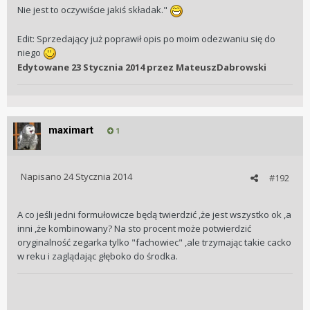
Nie jest to oczywiście jakiś składak."
Edit: Sprzedający już poprawił opis po moim odezwaniu się do
niego
Edytowane
23 Stycznia 2014
przez MateuszDabrowski
maximart
1
Napisano
24 Stycznia 2014
#192
A co jeśli jedni formułowicze będą twierdzić ,że jest wszystko ok ,a
inni ,że kombinowany? Na sto procent może potwierdzić
oryginalność zegarka tylko "fachowiec" ,ale trzymając takie cacko
w reku i zaglądając głęboko do środka.