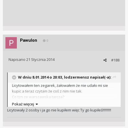
Pawulon
0
Napisano
21 Stycznia 2014
#188
W dniu 8.01.2014 o 20:03, lodzermensz napisał(-a):
Licytowałem ten zegarek, żałowałem że nie udało mi sie
kupic a teraz czytam że coś z nim nie tak.
Co tzn ze warszawska tarcza?
Pokaż więcej
Szukam jakichś 2-3 ładnych Polaków w dobrym stanie,, ten
Licytowały 2 osoby i ja go nie kupiłem więc Ty go kupiłeś!!!!!!!!!!
wygladał niezle