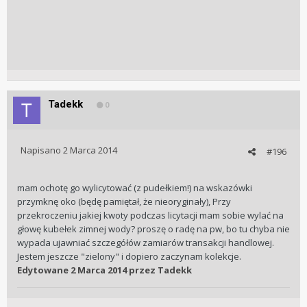
Tadekk
0
Napisano
2 Marca 2014
#196
mam ochotę go wylicytować (z pudełkiem!) na wskazówki
przymknę oko (będę pamiętał, że nieoryginały), Przy
przekroczeniu jakiej kwoty podczas licytacji mam sobie wylać na
głowę kubełek zimnej wody? proszę o radę na pw, bo tu chyba nie
wypada ujawniać szczegółów zamiarów transakcji handlowej.
Jestem jeszcze "zielony" i dopiero zaczynam kolekcje.
Edytowane
2 Marca 2014
przez Tadekk