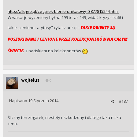
http://allegro.pl/zegarek-blonie-unikatowy-i3877815244.html
W wakacje wyceniony był na 199 teraz 149, widać kryzys trafił i
takie ,,cenione rarytasy" cytat z aukcji -
TAKIE OBIEKTY SĄ
POSZUKIWANE I CENIONE PRZEZ KOLEKCJONERÓW NA CAŁYM
ŚWIECIE.
z naciskiem na kolekcjonerów
wojtelus
0
Napisano
19 Stycznia 2014
#187
Śliczny ten zegarek, niestety uszkodzony i dlatego taka niska
cena.