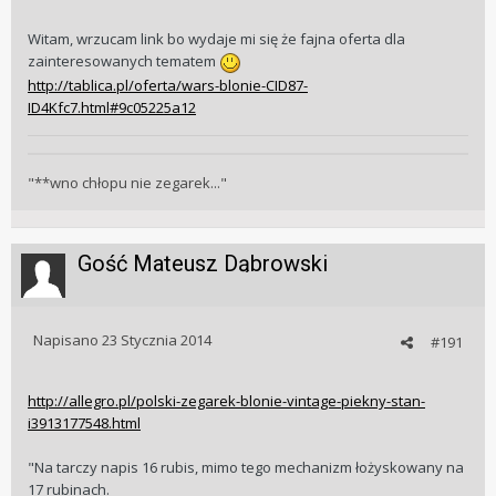
Witam, wrzucam link bo wydaje mi się że fajna oferta dla
zainteresowanych tematem
http://tablica.pl/oferta/wars-blonie-CID87-
ID4Kfc7.html#9c05225a12
"**wno chłopu nie zegarek..."
Gość Mateusz Dąbrowski
Napisano
23 Stycznia 2014
#191
http://allegro.pl/polski-zegarek-blonie-vintage-piekny-stan-
i3913177548.html
"Na tarczy napis 16 rubis, mimo tego mechanizm łożyskowany na
17 rubinach.