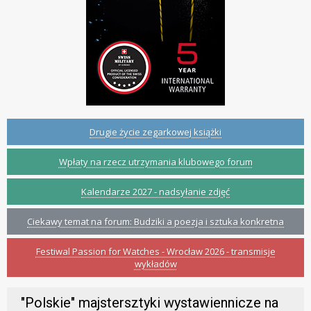
Drugie życie zegarkowej książki
Wpłaty na rzecz utrzymania klubowego forum
Kalendarze 2027 - nadsyłanie zdjęć
Ciekawy temat na forum: Budziki a poezja i sztuka konkretna
Festiwal Passion for Watches - Wrocław 2026 - transmisje
wykładów
"Polskie" majstersztyki wystawiennicze na