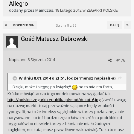
Allegro
dodany przez
MamCzas
,
18 Lutego 2012
w
ZEGARKI POLSKIE
Strona 8 z 35
POPRZEDNIA
DALEJ
Gość Mateusz Dąbrowski
Napisano
8 Stycznia 2014
#176
W dniu 8.01.2014 o 21:51, lodzermensz napisał(-a):
Dzięki, może i sięgnę po książkę!!
no to miałem farta,
Krótko mówiąć tarcza tego modelu powinna wyglądać tak:
http://polskie-zegarki.republika.pl/mod/dukat_6.jpg
(zwróć uwagę
na nazwę marki - tutaj przeważnie są spore błędy w jakości
typografii, na to że indeksy są głębokie w tarczy pozłacane, a nie
narysowane - to też bardzo często łatwo rozróżnia podróbki od
oryginałów bo niewiele tarczy z błonia nie miało żadnych
zagłębień, no i tutaj masz prawdiłowe wskazówki). Tu za to masz