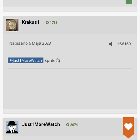
1
Krakus1
1718
Napisano
6 Maja 2023
#56169
Sprite
@Just1MoreWatch
🤔
Just1MoreWatch
2674