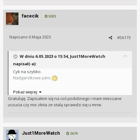
facecik
5032
Napisano
6 Maja 2023
#56173
W dniu 6.05.2023 o 15:54,
Just1MoreWatch
napisał(-a):
Cyk na szybko.
Nadgarstkowe jutro
Pokaż więcej
Gratuluję. Zapisałem się na coś podobnego i mam mieszane
uczucia czy mix złota ze stalą sprawdzi się u mnie.
Just1MoreWatch
2674