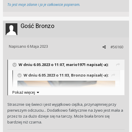
To jest moje zdanie i ja je całkowicie popieram.
Gość Bronzo
Napisano
6 Maja 2023
#56160
W dniu 6.05.2023 o 11:07,
mario1971
napisał(-a):
W dniu 6.05.2023 o 11:03,
Bronzo
napisał(-a):
Pokaż więcej
Pokaż więcej
Strasznie się świeci i jest wyjątkowo ciężka, przynajmniej przy
Co ci w niej nie pasowało?
pierwszym odczuciu... Dodatkowo faktycznie na żywo jest mała a
przez to za dużo dzieje się na tarczy. Może biała broni się
bardziej niż czarna.