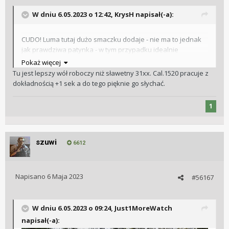
W dniu 6.05.2023 o 12:42,
KrysH
napisał(-a):
CUDO! Luma tutaj dużo smaczku dodaje - nie ma to jednak
jak prawdziwa patynka - w tym przypadku idealnie
zrównoważona i czyściutka. Ależ okaz! Ciekawe jak werk
Pokaż więcej
chodzi?
Tu jest lepszy wół roboczy niż sławetny 31xx. Cal.1520 pracuje z
dokładnością +1 sek a do tego pięknie go słychać.
1
szuwi
6612
Napisano
6 Maja 2023
#56167
W dniu 6.05.2023 o 09:24,
Just1MoreWatch
napisał(-a):