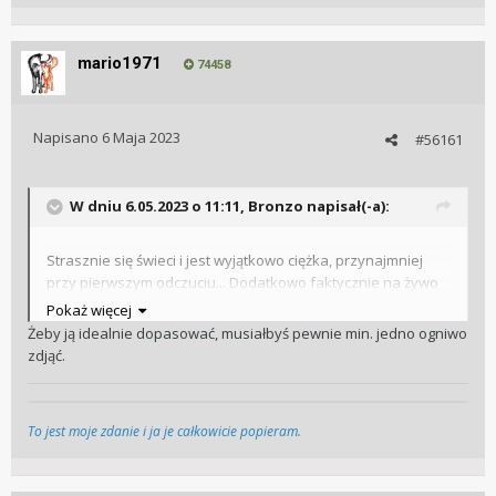
mario1971
74458
Napisano
6 Maja 2023
#56161
W dniu 6.05.2023 o 11:11,
Bronzo
napisał(-a):
Strasznie się świeci i jest wyjątkowo ciężka, przynajmniej
przy pierwszym odczuciu... Dodatkowo faktycznie na żywo
jest mała a przez to za dużo dzieje się na tarczy. Może biała
Pokaż więcej
broni się bardziej niż czarna.
Żeby ją idealnie dopasować, musiałbyś pewnie min. jedno ogniwo
zdjąć.
To jest moje zdanie i ja je całkowicie popieram.