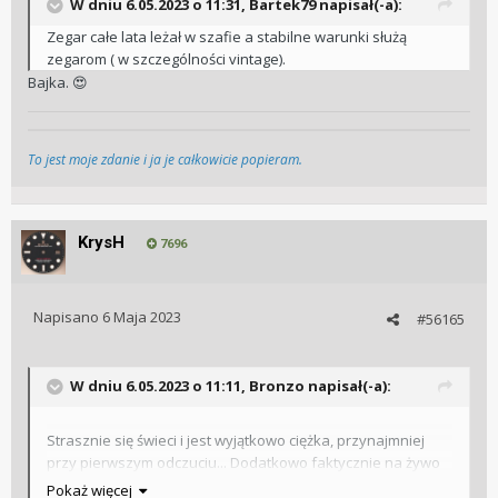
W dniu 6.05.2023 o 11:31,
Bartek79
napisał(-a):
Zegar całe lata leżał w szafie a stabilne warunki służą
zegarom ( w szczególności vintage).
Bajka.
😍
To jest moje zdanie i ja je całkowicie popieram.
KrysH
7696
Napisano
6 Maja 2023
#56165
W dniu 6.05.2023 o 11:11,
Bronzo
napisał(-a):
Strasznie się świeci i jest wyjątkowo ciężka, przynajmniej
przy pierwszym odczuciu... Dodatkowo faktycznie na żywo
jest mała a przez to za dużo dzieje się na tarczy. Może biała
Pokaż więcej