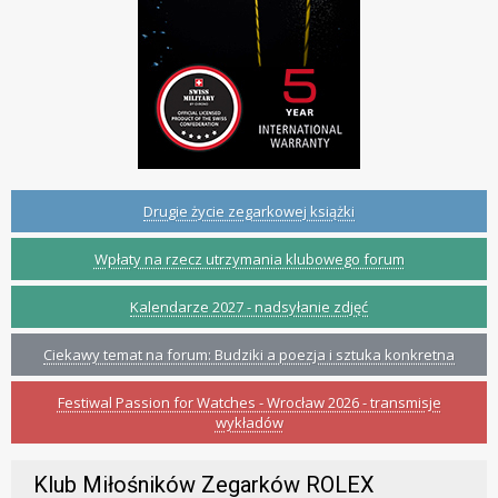
Drugie życie zegarkowej książki
Wpłaty na rzecz utrzymania klubowego forum
Kalendarze 2027 - nadsyłanie zdjęć
Ciekawy temat na forum: Budziki a poezja i sztuka konkretna
Festiwal Passion for Watches - Wrocław 2026 - transmisje
wykładów
Klub Miłośników Zegarków ROLEX