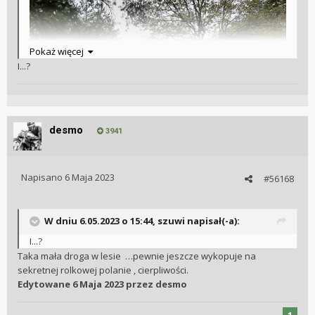
Pokaż więcej
I...?
desmo
3941
Napisano
6 Maja 2023
#56168
W dniu 6.05.2023 o 15:44,
szuwi
napisał(-a):
I...?
Taka mała droga w lesie …pewnie jeszcze wykopuje na
sekretnej rolkowej polanie , cierpliwości.
Edytowane
6 Maja 2023
przez desmo