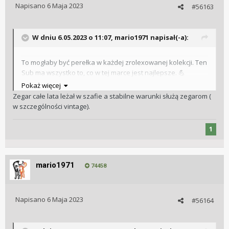
Napisano
6 Maja 2023
#56163
W dniu 6.05.2023 o 11:07,
mario1971
napisał(-a):
To mogłaby być perełka w każdej zrolexowanej kolekcji. Ten
Sub ma wszystko to, co w tej marce jest najlepsze.
💪
Nie widzę żadnych pęknięć na farbie. Jego stan jest
Pokaż więcej
faktycznie tak idealny?
Zegar całe lata leżał w szafie a stabilne warunki służą zegarom (
w szczególności vintage).
1
mario1971
74458
Napisano
6 Maja 2023
#56164