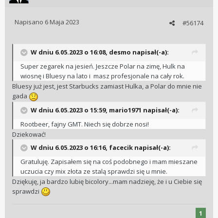
Napisano
6 Maja 2023
#56174
W dniu 6.05.2023 o 16:08,
desmo
napisał(-a):
Super zegarek na jesień. Jeszcze Polar na zimę, Hulk na
wiosnę i Bluesy na lato i masz profesjonale na cały rok.
Bluesy już jest, jest Starbucks zamiast Hulka, a Polar do mnie nie
gada
W dniu 6.05.2023 o 15:59,
mario1971
napisał(-a):
Rootbeer, fajny GMT. Niech się dobrze nosi!
Dziekować!
W dniu 6.05.2023 o 16:16,
facecik
napisał(-a):
Gratuluję. Zapisałem się na coś podobnego i mam mieszane
uczucia czy mix złota ze stalą sprawdzi się u mnie.
Dziękuję, ja bardzo lubię bicolory...mam nadzieję, że i u Ciebie się
sprawdzi
1