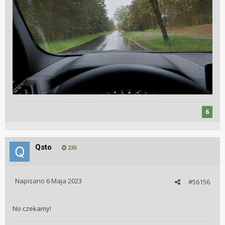
6
Qsto
235
Napisano
6 Maja 2023
#56156
No czekamy!