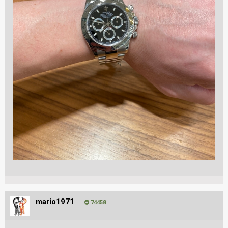
mario1971
74458