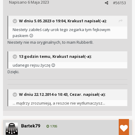
Napisano
6 Maja 2023
#56153
W dniu 5.05.2023 o 19:04,
Krakus1
napisał(-a):
Niestety zabiłeś cały urok tego zegarka tym fejkowym
paskiem
😕
Niestety nie ma oryginalnych, to mam RubberB.
13 godzin temu, Krakus1 napisał(-a):
udanego rejsu życzę
😉
Dzięki.
W dniu 22.12.2014 o 10:43, Cezar. napisał(-a):
... mądrzy zrozumieją, a reszcie nie wytłumaczysz...
Bartek79
1705