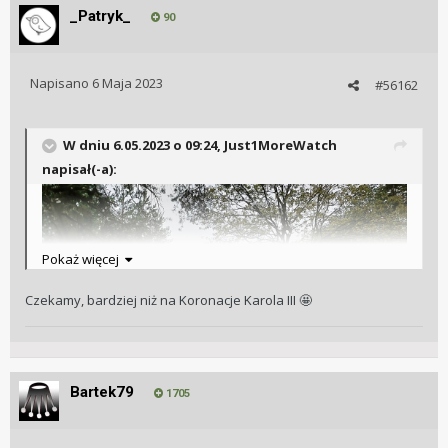
_Patryk_
90
Napisano
6 Maja 2023
#56162
W dniu 6.05.2023 o 09:24,
Just1MoreWatch
napisał(-a):
Pokaż więcej
Czekamy, bardziej niż na Koronacje Karola III
🤩
Bartek79
1705