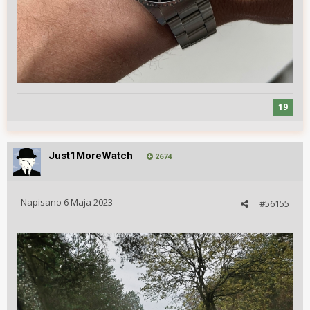
19
Just1MoreWatch
2674
Napisano
6 Maja 2023
#56155