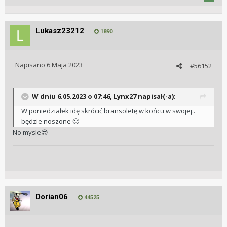
Lukasz23212
1890
Napisano
6 Maja 2023
#56152
W dniu 6.05.2023 o 07:46,
Lynx27
napisał(-a):
W poniedziałek idę skrócić bransoletę w końcu w swojej..
będzie noszone
🙂
No mysle
😎
Dorian06
44525