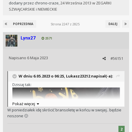
dodany przez
chrono-craze
,
24 Września 2013
w
ZEGARKI
SZWAJCARSKIE i NIEMIECKIE
Strona 2247 z 2825
POPRZEDNIA
DALEJ
Lynx27
2571
Napisano
6 Maja 2023
#56151
W dniu 6.05.2023 o 06:25,
Lukasz23212
napisał(-a):
Dzisiaj tak:
Pokaż więcej
W poniedziałek idę skrócić bransoletę w końcu w swojej.. będzie
noszone
🙂
2