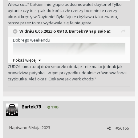
broni się bardziej niż czarna.
Wiesz co...? Całkiem nie głupio podsumowałeś daytone! Tylko
pytanie czy to są tak do końca złe rzeczy bo mnie te rzeczy
akurat kręciły w Daytonie! Była fajnie ciężkawa taka zwarta,
tarcza przez to tez wydawała się fajnie gęsta...
W dniu 6.05.2023 o 09:13,
Bartek79
napisał(-a):
Dobrego weekendu
Pokaż więcej
CUDO! Luma tutaj dużo smaczku dodaje - nie ma to jednak jak
prawdziwa patynka - w tym przypadku idealnie zrównoważona i
czyściutka. Ależ okaz! Ciekawe jak werk chodzi?
Bartek79
1705
Napisano
6 Maja 2023
#56166