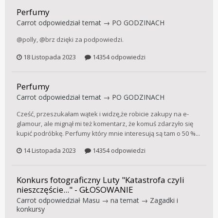
Perfumy
Carrot
odpowiedział temat →
PO GODZINACH
@polly, @brz dzięki za podpowiedzi.
18 Listopada 2023
14354 odpowiedzi
Perfumy
Carrot
odpowiedział temat →
PO GODZINACH
Cześć, przeszukałam wątek i widzę,że robicie zakupy na e-
glamour, ale mignął mi też komentarz, że komuś zdarzyło się
kupić podróbkę. Perfumy który mnie interesują są tam o 50 %...
14 Listopada 2023
14354 odpowiedzi
Konkurs fotograficzny Luty "Katastrofa czyli
nieszczęście..." - GŁOSOWANIE
Carrot
odpowiedział
Masu
→ na temat →
Zagadki i
konkursy