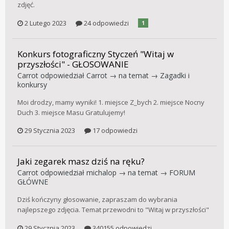
zdjęć.
2 Lutego 2023
24 odpowiedzi
1
Konkurs fotograficzny Styczeń "Witaj w
przyszłości" - GŁOSOWANIE
Carrot
odpowiedział
Carrot
→ na temat →
Zagadki i
konkursy
Moi drodzy, mamy wyniki! 1. miejsce Z_bych 2. miejsce Nocny
Duch 3. miejsce Masu Gratulujemy!
29 Stycznia 2023
17 odpowiedzi
Jaki zegarek masz dziś na ręku?
Carrot
odpowiedział
michalop
→ na temat →
FORUM
GŁÓWNE
Dziś kończyny głosowanie, zapraszam do wybrania
najlepszego zdjęcia. Temat przewodni to "Witaj w przyszłości"
29 Stycznia 2023
340155 odpowiedzi