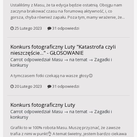
Ustaliliśmy z Masu, że ta edycja będzie ostatnią. Obojgu nam
zaczyna brakować czasu na forumową aktywność, i, co
gorsza, chyba również zapału. Poza tym, mamy wrażenie, że...
25 Lutego 2023
31 odpowiedzi
Konkurs fotograficzny Luty "Katastrofa czyli
nieszczęście..." - GŁOSOWANIE
Carrot
odpowiedział
Masu
→ na temat →
Zagadki i
konkursy
A tymczasem fotki czekają na wasze głosy😊
20 Lutego 2023
31 odpowiedzi
Konkurs fotograficzny Luty
Carrot
odpowiedział
Masu
→ na temat →
Zagadki i
konkursy
Grafiki to w 100% robota Masu. Muszę przyznać, że zawsze
trafia z nimi w punkt👌 A temat świetny, jestem bardzo ciekawa